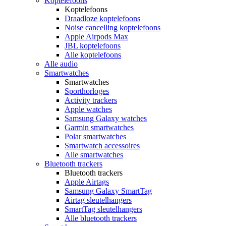
Koptelefoons
Koptelefoons
Draadloze koptelefoons
Noise cancelling koptelefoons
Apple Airpods Max
JBL koptelefoons
Alle koptelefoons
Alle audio
Smartwatches
Smartwatches
Sporthorloges
Activity trackers
Apple watches
Samsung Galaxy watches
Garmin smartwatches
Polar smartwatches
Smartwatch accessoires
Alle smartwatches
Bluetooth trackers
Bluetooth trackers
Apple Airtags
Samsung Galaxy SmartTag
Airtag sleutelhangers
SmartTag sleutelhangers
Alle bluetooth trackers