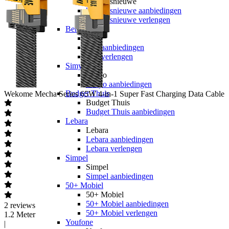
hollandsnieuwe
hollandsnieuwe aanbiedingen
hollandsnieuwe verlengen
Ben
Ben
Ben aanbiedingen
Ben verlengen
Simyo
Simyo
Simyo aanbiedingen
Budget Thuis
Wekome
Mecha Series 65W 4-in-1 Super Fast Charging Data Cable
Budget Thuis
Budget Thuis aanbiedingen
Lebara
Lebara
Lebara aanbiedingen
Lebara verlengen
Simpel
Simpel
Simpel aanbiedingen
50+ Mobiel
50+ Mobiel
50+ Mobiel aanbiedingen
2
reviews
50+ Mobiel verlengen
1.2 Meter
Youfone
|