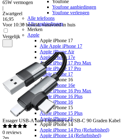
Youfone
65W vermogen
Youfone aanbiedingen
|
Youfone verlengen
Zwartgeel
Alle telefoons
16
,
95
Alle aanbiedingen
Voor 10:30 besteld, vanavond in huis
Merken
Apple
Vergelijk
Apple iPhone 17
Alle Apple iPhone 17
Apple iPhone Air
Apple iPhone 17e
Apple iPhone 17 Pro Max
Apple iPhone 17 Pro
Apple iPhone 17
Apple iPhone 16
Apple iPhone 16e
Apple iPhone 16 Pro Max
Apple iPhone 16 Plus
Apple iPhone 16
Apple iPhone 15
Apple iPhone 15 Plus
Apple iPhone 15
Essager
USB-A naar Lightning of USB-C 90 Graden Kabel
Apple iPhone 14
Apple iPhone 14 Pro (Refurbished)
0
reviews
Apple iPhone 14 (Refurbished)
2m