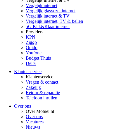
Vergelijk Internet & TV
Vergelijk internet
Vergelijk glasvezel internet
Vergelijk internet & TV
Vergelijk internet, TV & bellen
5G Klik&Klaar internet
Providers
KPN
Ziggo
Odido
Youfone
Budget Thuis
Delta
Klantenservice
Klantenservice
Vragen & contact
Zakelijk
Retour & reparatie
Telefoon inruilen
Over ons
Over Mobiel.nl
Over ons
Vacatures
Nieuws