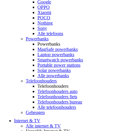
Google
OPPO
Xiaomi
POCO
Nothing
Sony
Alle telefoons
Powerbanks
Powerbanks
MagSafe powerbanks
Laptop powerbanks
Smartwatch powerbanks
Portable power stations
Solar powerbanks
Alle powerbanks
Telefoonhouders
Telefoonhouders
Telefoonhouders auto
Telefoonhouders fiets
Telefoonhouders bureau
Alle telefoonhouders
Geheugen
Internet & TV
Alle internet & TV