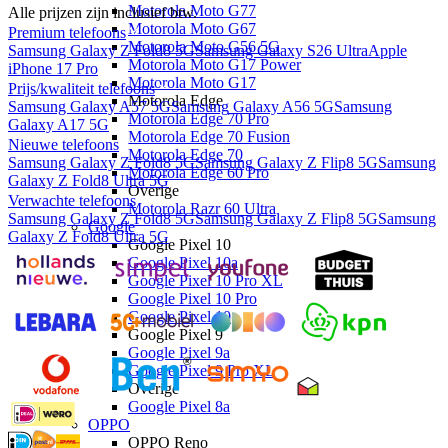
Motorola Moto G77
Alle prijzen zijn inclusief btw.
Motorola Moto G67
Premium telefoons
Motorola Moto G56 5G
Samsung Galaxy Z Fold8 5G
Samsung Galaxy S26 Ultra
Apple
Motorola Moto G17 Power
iPhone 17 Pro
Motorola Moto G17
Prijs/kwaliteit telefoons
Motorola Edge
Samsung Galaxy A57 5G
Samsung Galaxy A56 5G
Samsung
Motorola Edge 70 Pro
Galaxy A17 5G
Motorola Edge 70 Fusion
Nieuwe telefoons
Motorola Edge 70
Samsung Galaxy Z Fold8 5G
Samsung Galaxy Z Flip8 5G
Samsung
Motorola Edge 60 Pro
Galaxy Z Fold8 Ultra 5G
Overige
Verwachte telefoons
Motorola Razr 60 Ultra
Samsung Galaxy Z Fold8 5G
Samsung Galaxy Z Flip8 5G
Samsung
Google
Galaxy Z Fold8 Ultra 5G
Google Pixel 10
Google Pixel 10a
Google Pixel 10 Pro XL
Google Pixel 10 Pro
Google Pixel 10
Google Pixel 9
Google Pixel 9a
Google Pixel 9 Pro XL
Overige
Google Pixel 8a
OPPO
OPPO Reno