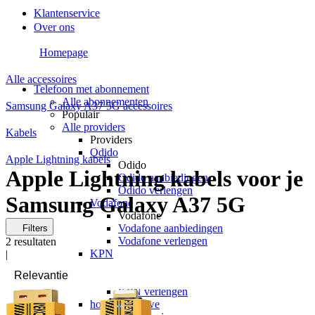
Klantenservice
Over ons
Homepage
Alle accessoires
Telefoon met abonnement
Alle abonnementen
Samsung Galaxy A37 5G accessoires
Populair
Alle providers
Kabels
Providers
Odido
Apple Lightning kabels
Odido
Apple Lightning kabels voor je
Odido aanbiedingen
Odido verlengen
Samsung Galaxy A37 5G
Vodafone
Vodafone
Vodafone aanbiedingen
Filters
Vodafone verlengen
2
resultaten
KPN
|
KPN
KPN aanbiedingen
KPN verlengen
hollandsnieuwe