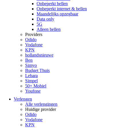
Onbeperkt bellen
Onbeperkt internet & bellen
Maandelijks opzegbaar
Data only
5G
Alleen bellen
Providers
Odido
Vodafone
KPN
hollandsnieuwe
Ben
Simyo
Budget Thuis
Lebara
Simpel
50+ Mobiel
Youfone
Verlengen
Alle verlengingen
Huidige provider
Odido
Vodafone
KPN