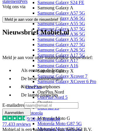
statement
Pers
Samsung Galaxy S24 FE
Volg ons via
Samsung Galaxy A
Samsung Galaxy A57 5G
Samsung Galaxy A56 5G
Meld je aan voor de nieuwsbrief
Samsung Galaxy A55 5G
Samsung Galaxy A37 5G
Nieuwsbrief Mobiel.nl
Samsung Galaxy A36 5G
Samsung Galaxy A35 5G
Samsung Galaxy A27 5G
Samsung Galaxy A26 5G
Samsung Galaxy A17 5G
Meld je aan voor onze maandelijkse nieuwsbrief:
Samsung Galaxy A17
Samsung Galaxy A16
Als eerste op de hoogte
Samsung Galaxy X
Samsung Galaxy Xcover 7
De beste aanbiedingen
Samsung Galaxy XCover 6 Pro
Nieuwe smartphones
OnePlus
OnePlus Nord
De laatste nieuwtjes
OnePlus Nord 5
Overige
E-mailadres
OnePlus 15
Aanmelden
Motorola
Motorola Moto G
9
/10 op Trustpilot
Motorola Moto G87 5G
77.433
reviews
Motorola Moto G86 5G
Mobiel.nl is een handelsmerk van Websend B.V.