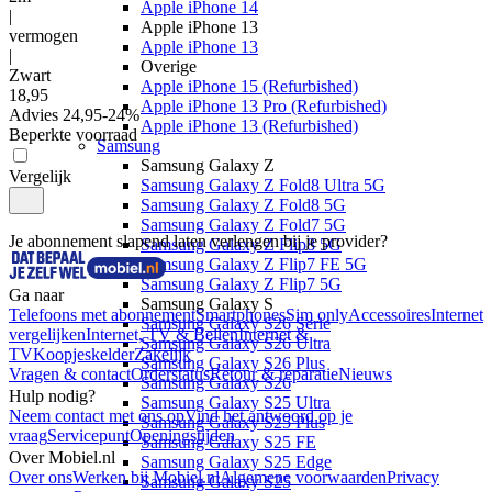
Apple iPhone 14
|
Apple iPhone 13
vermogen
Apple iPhone 13
|
Overige
Zwart
Apple iPhone 15 (Refurbished)
18
,
95
Apple iPhone 13 Pro (Refurbished)
Advies
24,95
-
24
%
Apple iPhone 13 (Refurbished)
Beperkte voorraad
Samsung
Samsung Galaxy Z
Vergelijk
Samsung Galaxy Z Fold8 Ultra 5G
Samsung Galaxy Z Fold8 5G
Samsung Galaxy Z Fold7 5G
Je abonnement slapend laten verlengen bij je provider?
Samsung Galaxy Z Flip8 5G
Samsung Galaxy Z Flip7 FE 5G
Samsung Galaxy Z Flip7 5G
Ga naar
Samsung Galaxy S
Telefoons met abonnement
Smartphones
Sim only
Accessoires
Internet
Samsung Galaxy S26 Serie
vergelijken
Internet, TV & Bellen
Internet &
Samsung Galaxy S26 Ultra
TV
Koopjeskelder
Zakelijk
Samsung Galaxy S26 Plus
Vragen & contact
Orderstatus
Retour & reparatie
Nieuws
Samsung Galaxy S26
Hulp nodig?
Samsung Galaxy S25 Ultra
Neem contact met ons op
Vind het antwoord op je
Samsung Galaxy S25 Plus
vraag
Servicepunt
Openingstijden
Samsung Galaxy S25 FE
Over Mobiel.nl
Samsung Galaxy S25 Edge
Over ons
Werken bij Mobiel.nl
Algemene voorwaarden
Privacy
Samsung Galaxy S25