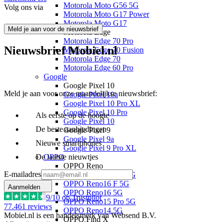
Motorola Moto G56 5G
Volg ons via
Motorola Moto G17 Power
Motorola Moto G17
Meld je aan voor de nieuwsbrief
Motorola Edge
Motorola Edge 70 Pro
Nieuwsbrief Mobiel.nl
Motorola Edge 70 Fusion
Motorola Edge 70
Motorola Edge 60 Pro
Google
Google Pixel 10
Meld je aan voor onze maandelijkse nieuwsbrief:
Google Pixel 10a
Google Pixel 10 Pro XL
Google Pixel 10 Pro
Als eerste op de hoogte
Google Pixel 10
De beste aanbiedingen
Google Pixel 9
Google Pixel 9a
Nieuwe smartphones
Google Pixel 9 Pro XL
De laatste nieuwtjes
OPPO
OPPO Reno
E-mailadres
OPPO Reno16 Pro 5G
OPPO Reno16 F 5G
Aanmelden
OPPO Reno16 5G
9
/10 op Trustpilot
OPPO Reno15 Pro 5G
77.461
reviews
OPPO Reno14 5G
Mobiel.nl is een handelsmerk van Websend B.V.
OPPO Find X