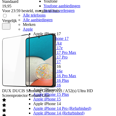
Youfone
Standaard
Youfone aanbiedingen
19
,
95
Youfone verlengen
Voor 23:59 besteld, morgen in huis
Alle telefoons
Alle aanbiedingen
Vergelijk
Merken
Apple
Apple iPhone 17
Alle Apple iPhone 17
Apple iPhone Air
Apple iPhone 17e
Apple iPhone 17 Pro Max
Apple iPhone 17 Pro
Apple iPhone 17
Apple iPhone 16
Apple iPhone 16e
Apple iPhone 16 Pro Max
Apple iPhone 16 Plus
Apple iPhone 16
Apple iPhone 15
DUX DUCIS
Samsung Galaxy A53 / A52(s) Ultra HD
Apple iPhone 15 Plus
Screenprotector Gehard Glas
Apple iPhone 15
Apple iPhone 14
Apple iPhone 14 Pro (Refurbished)
Apple iPhone 14 (Refurbished)