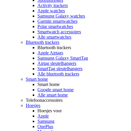
Sporthorloges
Activity trackers
Apple watches
Samsung Galaxy watches
Garmin smartwatches
Polar smartwatches
Smartwatch accessoires
Alle smartwatches
Bluetooth trackers
Bluetooth trackers
Apple Airtags
Samsung Galaxy SmartTag
Airtag sleutelhangers
SmartTag sleutelhangers
Alle bluetooth trackers
Smart home
Smart home
Google smart home
Alle smart home
Telefoonaccessoires
Hoesjes
Hoesjes voor
Apple
Samsung
OnePlus