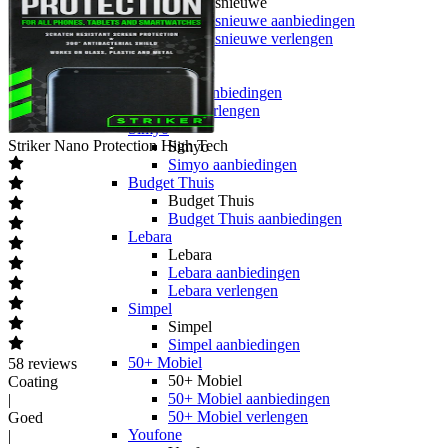
hollandsnieuwe
hollandsnieuwe aanbiedingen
hollandsnieuwe verlengen
Ben
Ben
Ben aanbiedingen
Ben verlengen
Simyo
Striker
Nano Protection High Tech
Simyo
Simyo aanbiedingen
Budget Thuis
Budget Thuis
Budget Thuis aanbiedingen
Lebara
Lebara
Lebara aanbiedingen
Lebara verlengen
Simpel
Simpel
Simpel aanbiedingen
50+ Mobiel
58
reviews
50+ Mobiel
Coating
50+ Mobiel aanbiedingen
|
50+ Mobiel verlengen
Goed
Youfone
|