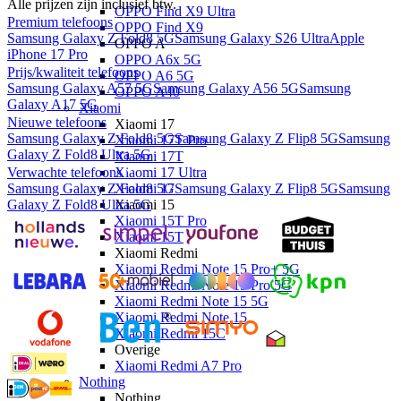
Alle prijzen zijn inclusief btw.
OPPO Find X9 Ultra
Premium telefoons
OPPO Find X9
Samsung Galaxy Z Fold8 5G
Samsung Galaxy S26 Ultra
Apple
OPPO A
iPhone 17 Pro
OPPO A6x 5G
Prijs/kwaliteit telefoons
OPPO A6 5G
Samsung Galaxy A57 5G
Samsung Galaxy A56 5G
Samsung
OPPO A40
Galaxy A17 5G
Xiaomi
Nieuwe telefoons
Xiaomi 17
Samsung Galaxy Z Fold8 5G
Samsung Galaxy Z Flip8 5G
Samsung
Xiaomi 17T Pro
Galaxy Z Fold8 Ultra 5G
Xiaomi 17T
Verwachte telefoons
Xiaomi 17 Ultra
Samsung Galaxy Z Fold8 5G
Samsung Galaxy Z Flip8 5G
Samsung
Xiaomi 17
Galaxy Z Fold8 Ultra 5G
Xiaomi 15
Xiaomi 15T Pro
Xiaomi 15T
Xiaomi Redmi
Xiaomi Redmi Note 15 Pro+ 5G
Xiaomi Redmi Note 15 Pro 5G
Xiaomi Redmi Note 15 5G
Xiaomi Redmi Note 15
Xiaomi Redmi 15C
Overige
Xiaomi Redmi A7 Pro
Nothing
Nothing