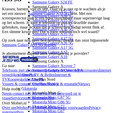
Samsung Galaxy S24 FE
Samsung Galaxy A
Krassen, barsten, vuil en stof. Daar zit je niet op te wachten als je 
Samsung Galaxy A57 5G
net een nieuwe  
Samsung Galaxy A53 5G 
hebt. Met een 
Samsung Galaxy A56 5G
screenprotector plak je een bijna onzichtbare maar superstevige laag 
Samsung Galaxy A55 5G
op het scherm. Je kunt je telefoon op precies dezelfde manier 
Samsung Galaxy A37 5G
gebruiken, maar de kans dat je scherm beschadigt neemt flink af. 
Samsung Galaxy A36 5G
Een slimme keuze dus! Dat is jouw telefoon toch wel waard? 
Samsung Galaxy A35 5G
Samsung Galaxy A27 5G
Op zoek naar nog meer bescherming? Bekijk dan onze bijpassende 
Samsung Galaxy A26 5G
Samsung Galaxy A53 5G hoesjes
.
Samsung Galaxy A17 5G
Samsung Galaxy A17
Je abonnement slapend laten verlengen bij je provider?
Samsung Galaxy A16
Samsung Galaxy X
Ga naar
Samsung Galaxy Xcover 7
Telefoons met abonnement
Samsung Galaxy XCover 6 Pro
Smartphones
Sim only
Accessoires
Internet
vergelijken
Internet, TV & Bellen
OnePlus
Internet &
TV
Koopjeskelder
Zakelijk
OnePlus Nord
Vragen & contact
Orderstatus
OnePlus Nord 5
Retour & reparatie
Nieuws
Motorola
Hulp nodig?
Motorola Moto G
Neem contact met ons op
Vind het antwoord op je
Motorola Moto G87 5G
vraag
Servicepunt
Openingstijden
Motorola Moto G86 5G
Over Mobiel.nl
Motorola Moto G77
Over ons
Werken bij Mobiel.nl
Algemene voorwaarden
Privacy
Motorola Moto G67
statement
Pers