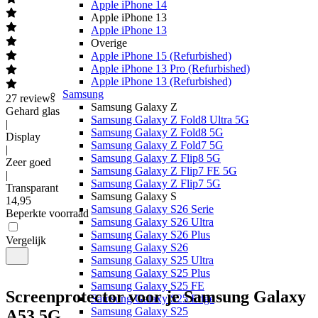
Apple iPhone 14
Apple iPhone 13
Apple iPhone 13
Overige
Apple iPhone 15 (Refurbished)
Apple iPhone 13 Pro (Refurbished)
Apple iPhone 13 (Refurbished)
Samsung
27
reviews
Samsung Galaxy Z
Gehard glas
Samsung Galaxy Z Fold8 Ultra 5G
|
Samsung Galaxy Z Fold8 5G
Display
Samsung Galaxy Z Fold7 5G
|
Samsung Galaxy Z Flip8 5G
Zeer goed
Samsung Galaxy Z Flip7 FE 5G
|
Samsung Galaxy Z Flip7 5G
Transparant
Samsung Galaxy S
14
,
95
Samsung Galaxy S26 Serie
Beperkte voorraad
Samsung Galaxy S26 Ultra
Samsung Galaxy S26 Plus
Vergelijk
Samsung Galaxy S26
Samsung Galaxy S25 Ultra
Samsung Galaxy S25 Plus
Samsung Galaxy S25 FE
Screenprotector voor je Samsung Galaxy
Samsung Galaxy S25 Edge
Samsung Galaxy S25
A53 5G