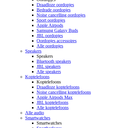
Draadloze oordopjes
Bedrade oordopjes
Noise cancelling oordopjes
Sport oordopjes
Apple Airpods
Samsung Galaxy Buds
JBL oordopjes
Oordopjes accessoires
Alle oordopjes
Speakers
Speakers
Bluetooth speakers
JBL speakers
Alle speakers
Koptelefoons
Koptelefoons
Draadloze koptelefoons
Noise cancelling koptelefoons
Apple Airpods Max
JBL koptelefoons
Alle koptelefoons
Alle audio
Smartwatches
Smartwatches