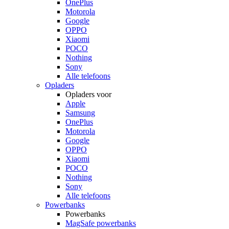
OnePlus
Motorola
Google
OPPO
Xiaomi
POCO
Nothing
Sony
Alle telefoons
Opladers
Opladers voor
Apple
Samsung
OnePlus
Motorola
Google
OPPO
Xiaomi
POCO
Nothing
Sony
Alle telefoons
Powerbanks
Powerbanks
MagSafe powerbanks