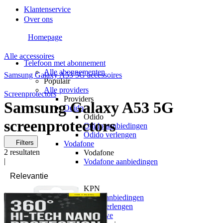
Klantenservice
Over ons
Homepage
Alle accessoires
Telefoon met abonnement
Alle abonnementen
Samsung Galaxy A53 5G accessoires
Populair
Alle providers
Screenprotectors
Providers
Samsung Galaxy A53 5G
Odido
Odido
screenprotectors
Odido aanbiedingen
Odido verlengen
Filters
Vodafone
2
resultaten
Vodafone
|
Vodafone aanbiedingen
Vodafone verlengen
KPN
KPN
KPN aanbiedingen
KPN verlengen
hollandsnieuwe