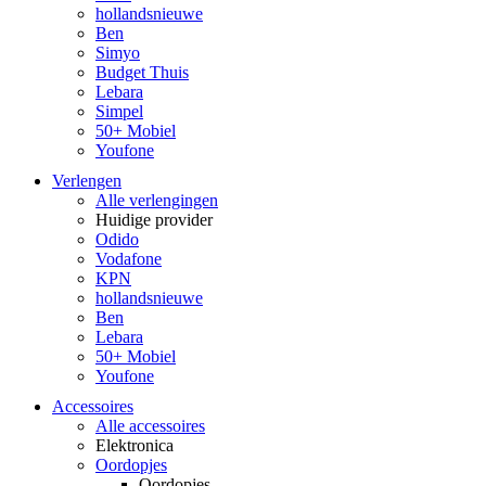
hollandsnieuwe
Ben
Simyo
Budget Thuis
Lebara
Simpel
50+ Mobiel
Youfone
Verlengen
Alle verlengingen
Huidige provider
Odido
Vodafone
KPN
hollandsnieuwe
Ben
Lebara
50+ Mobiel
Youfone
Accessoires
Alle accessoires
Elektronica
Oordopjes
Oordopjes