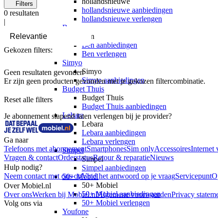
hollandsnieuwe
Filters
hollandsnieuwe aanbiedingen
0
resultaten
hollandsnieuwe verlengen
|
Ben
Ben
Ben aanbiedingen
Gekozen filters:
Ben verlengen
Simyo
Simyo
Geen resultaten gevonden
Simyo aanbiedingen
Er zijn geen producten gevonden met je gekozen filtercombinatie.
Budget Thuis
Budget Thuis
Reset alle filters
Budget Thuis aanbiedingen
Lebara
Je abonnement slapend laten verlengen bij je provider?
Lebara
Lebara aanbiedingen
Ga naar
Lebara verlengen
Telefoons met abonnement
Smartphones
Sim only
Accessoires
Internet 
Simpel
Vragen & contact
Orderstatus
Retour & reparatie
Nieuws
Simpel
Hulp nodig?
Simpel aanbiedingen
Neem contact met ons op
Vind het antwoord op je vraag
Servicepunt
O
50+ Mobiel
50+ Mobiel
Over Mobiel.nl
50+ Mobiel aanbiedingen
Over ons
Werken bij Mobiel.nl
Algemene voorwaarden
Privacy statem
50+ Mobiel verlengen
Volg ons via
Youfone