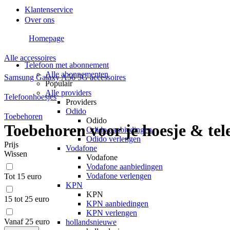
Klantenservice
Over ons
Homepage
Alle accessoires
Telefoon met abonnement
Alle abonnementen
Samsung Galaxy A56 5G accessoires
Populair
Alle providers
Telefoonhoesjes
Providers
Odido
Toebehoren
Odido
Toebehoren voor je hoesje & tel
Odido aanbiedingen
Odido verlengen
Prijs
Vodafone
Wissen
Vodafone
Vodafone aanbiedingen
Vodafone verlengen
Tot 15 euro
KPN
KPN
15 tot 25 euro
KPN aanbiedingen
KPN verlengen
Vanaf 25 euro
hollandsnieuwe