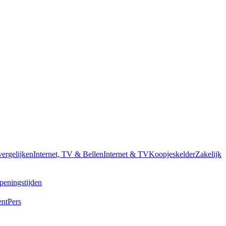
vergelijken
Internet, TV & Bellen
Internet & TV
Koopjeskelder
Zakelijk
peningstijden
ent
Pers