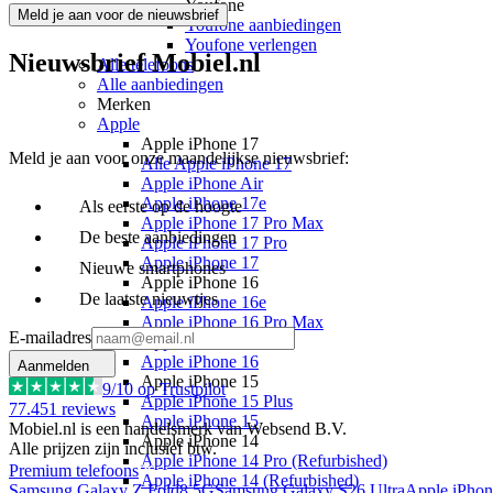
Youfone
Meld je aan voor de nieuwsbrief
Youfone aanbiedingen
Youfone verlengen
Nieuwsbrief Mobiel.nl
Alle telefoons
Alle aanbiedingen
Merken
Apple
Apple iPhone 17
Meld je aan voor onze maandelijkse nieuwsbrief:
Alle Apple iPhone 17
Apple iPhone Air
Apple iPhone 17e
Als eerste op de hoogte
Apple iPhone 17 Pro Max
De beste aanbiedingen
Apple iPhone 17 Pro
Apple iPhone 17
Nieuwe smartphones
Apple iPhone 16
De laatste nieuwtjes
Apple iPhone 16e
Apple iPhone 16 Pro Max
E-mailadres
Apple iPhone 16 Plus
Apple iPhone 16
Aanmelden
Apple iPhone 15
9
/10 op Trustpilot
Apple iPhone 15 Plus
77.451
reviews
Apple iPhone 15
Mobiel.nl is een handelsmerk van Websend B.V.
Apple iPhone 14
Alle prijzen zijn inclusief btw.
Apple iPhone 14 Pro (Refurbished)
Premium telefoons
Apple iPhone 14 (Refurbished)
Samsung Galaxy Z Fold8 5G
Samsung Galaxy S26 Ultra
Apple iPhon