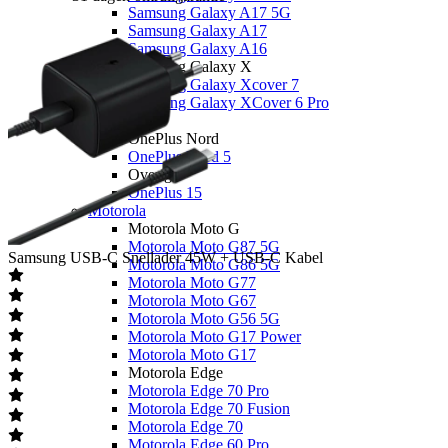
Samsung Galaxy A17 5G
Samsung Galaxy A17
Samsung Galaxy A16
Samsung Galaxy X
Samsung Galaxy Xcover 7
Samsung Galaxy XCover 6 Pro
OnePlus
OnePlus Nord
OnePlus Nord 5
Overige
OnePlus 15
Motorola
Motorola Moto G
Motorola Moto G87 5G
Samsung
USB-C Snellader 45W + USB-C Kabel
Motorola Moto G86 5G
Motorola Moto G77
Motorola Moto G67
Motorola Moto G56 5G
Motorola Moto G17 Power
Motorola Moto G17
Motorola Edge
Motorola Edge 70 Pro
Motorola Edge 70 Fusion
Motorola Edge 70
Motorola Edge 60 Pro