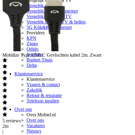
Vergelijk Internet & TV
Vergelijk internet
Vergelijk glasvezel internet
Vergelijk internet & TV
Vergelijk internet, TV & bellen
5G Klik&Klaar internet
Providers
KPN
Ziggo
Odido
Youfone
Mobilize
Type USB C Gevlochten kabel 2m. Zwart
Budget Thuis
Delta
Klantenservice
Klantenservice
Vragen & contact
Zakelijk
Retour & reparatie
Telefoon inruilen
Over ons
Over Mobiel.nl
Over ons
5
reviews
Vacatures
2m
Nieuws
|