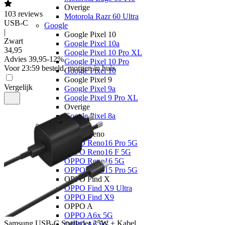
Overige
103
reviews
Motorola Razr 60 Ultra
USB-C
Google
|
Google Pixel 10
Zwart
Google Pixel 10a
34
,
95
Google Pixel 10 Pro XL
Advies
39,95
-
12
%
Google Pixel 10 Pro
Voor 23:59 besteld, morgen in huis
Google Pixel 10
Google Pixel 9
Vergelijk
Google Pixel 9a
Google Pixel 9 Pro XL
Overige
Google Pixel 8a
OPPO
OPPO Reno
OPPO Reno16 Pro 5G
OPPO Reno16 F 5G
OPPO Reno16 5G
OPPO Reno15 Pro 5G
OPPO Find X
OPPO Find X9 Ultra
OPPO Find X9
OPPO A
OPPO A6x 5G
Samsung
USB-C Snellader 25W + Kabel
OPPO A6 5G