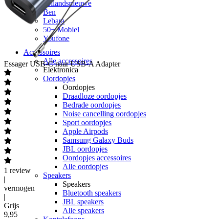
hollandsnieuwe
Ben
Lebara
50+ Mobiel
Youfone
Accessoires
Alle accessoires
Essager
USB-C naar USB-A Adapter
Elektronica
Oordopjes
Oordopjes
Draadloze oordopjes
Bedrade oordopjes
Noise cancelling oordopjes
Sport oordopjes
Apple Airpods
Samsung Galaxy Buds
JBL oordopjes
Oordopjes accessoires
Alle oordopjes
1
review
Speakers
|
Speakers
vermogen
Bluetooth speakers
|
JBL speakers
Grijs
Alle speakers
9
,
95