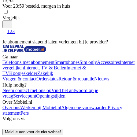
13
,
95
Voor 23:59 besteld, morgen in huis
Vergelijk
1
2
3
Je abonnement slapend laten verlengen bij je provider?
Ga naar
Telefoons met abonnement
Smartphones
Sim only
Accessoires
Internet
vergelijken
Internet, TV & Bellen
Internet &
TV
Koopjeskelder
Zakelijk
Vragen & contact
Orderstatus
Retour & reparatie
Nieuws
Hulp nodig?
Neem contact met ons op
Vind het antwoord op je
vraag
Servicepunt
Openingstijden
Over Mobiel.nl
Over ons
Werken bij Mobiel.nl
Algemene voorwaarden
Privacy
statement
Pers
Volg ons via
Meld je aan voor de nieuwsbrief