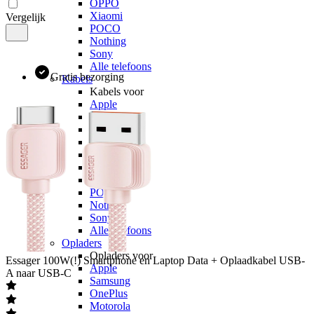
OPPO
Xiaomi
Vergelijk
POCO
Nothing
Sony
Alle telefoons
Gratis bezorging
Kabels
Kabels voor
Apple
Samsung
OnePlus
Motorola
Google
OPPO
Xiaomi
POCO
Nothing
Sony
Alle telefoons
Opladers
Opladers voor
Essager
100W(!) Smartphone en Laptop Data + Oplaadkabel USB-
Apple
A naar USB-C
Samsung
OnePlus
Motorola