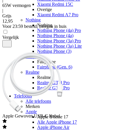
|
Xiaomi Redmi 15C
65W vermogen
Overige
|
Xiaomi Redmi A7 Pro
Grijs
Nothing
12
,
95
Nothing
Voor 23:59 besteld, morgen in huis
Nothing Phone (4a) Pro
Nothing Phone (4a)
Vergelijk
Nothing Phone (3a) Pro
Nothing Phone (3a) Lite
Nothing Phone (3)
Fairphone
Fairphone
Fairphone (Gen. 6)
Realme
Realme
Realme GT 8 Pro
Realme GT 7 Pro
Telefoons
Alle telefoons
Merken
Apple
Apple
Gewoven USB-C Kabel
Apple iPhone 17
Alle Apple iPhone 17
Apple iPhone Air