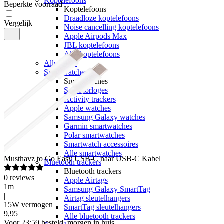
Koptelefoons
Beperkte voorraad
Koptelefoons
Draadloze koptelefoons
Vergelijk
Noise cancelling koptelefoons
Apple Airpods Max
JBL koptelefoons
Alle koptelefoons
Alle audio
Smartwatches
Smartwatches
Sporthorloges
Activity trackers
Apple watches
Samsung Galaxy watches
Garmin smartwatches
Polar smartwatches
Smartwatch accessoires
Alle smartwatches
Musthavz
to Go Easy USB-C naar USB-C Kabel
Bluetooth trackers
Bluetooth trackers
0
reviews
Apple Airtags
1m
Samsung Galaxy SmartTag
|
Airtag sleutelhangers
15W vermogen
SmartTag sleutelhangers
9
,
95
Alle bluetooth trackers
Voor 23:59 besteld, morgen in huis