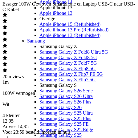
Apple iPhone 14
Essager
100W Gewoven Smartphone en Laptop USB-C naar USB-
Apple iPhone 13
C Kabel
Apple iPhone 13
Overige
Apple iPhone 15 (Refurbished)
Apple iPhone 13 Pro (Refurbished)
Apple iPhone 13 (Refurbished)
Samsung
Samsung Galaxy Z
Samsung Galaxy Z Fold8 Ultra 5G
Samsung Galaxy Z Fold8 5G
Samsung Galaxy Z Fold7 5G
Samsung Galaxy Z Flip8 5G
Samsung Galaxy Z Flip7 FE 5G
20
reviews
Samsung Galaxy Z Flip7 5G
1m
Samsung Galaxy S
|
Samsung Galaxy S26 Serie
100W vermogen
Samsung Galaxy S26 Ultra
|
Samsung Galaxy S26 Plus
Wit
Samsung Galaxy S26
|
Samsung Galaxy S25 Ultra
4 kleuren
Samsung Galaxy S25 Plus
12
,
95
Samsung Galaxy S25 FE
Advies
14,95
Samsung Galaxy S25 Edge
Voor 23:59 besteld, morgen in huis
Samsung Galaxy S25