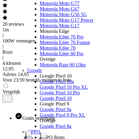
Motorola Moto G77
Motorola Moto G67
Motorola Moto G56 5G
Motorola Moto G17 Power
20
reviews
Motorola Moto G17
1m
Motorola Edge
|
Motorola Edge 70 Pro
100W vermogen
Motorola Edge 70 Fusion
|
Motorola Edge 70
Roze
Motorola Edge 60 Pro
|
Overige
4 kleuren
Motorola Razr 60 Ultra
12
,
95
Google
Advies
14,95
Google Pixel 10
Voor 23:59 besteld, morgen in huis
Google Pixel 10a
Google Pixel 10 Pro XL
Vergelijk
Google Pixel 10 Pro
Google Pixel 10
Google Pixel 9
Google Pixel 9a
Google Pixel 9 Pro XL
Gratis bezorging
Overige
Google Pixel 8a
OPPO
OPPO Reno