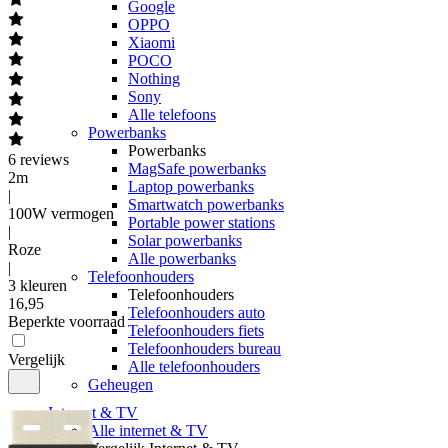
Google
OPPO
Xiaomi
POCO
Nothing
Sony
Alle telefoons
Powerbanks
Powerbanks
6
reviews
MagSafe powerbanks
2m
Laptop powerbanks
|
Smartwatch powerbanks
100W vermogen
Portable power stations
|
Solar powerbanks
Roze
Alle powerbanks
|
Telefoonhouders
3 kleuren
Telefoonhouders
16
,
95
Telefoonhouders auto
Beperkte voorraad
Telefoonhouders fiets
Telefoonhouders bureau
Vergelijk
Alle telefoonhouders
Geheugen
Internet & TV
Alle internet & TV