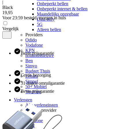
|
Onbeperkt bellen
Black
Onbeperkt internet & bellen
19
,
95
Maandelijks opzegbaar
Voor 23:59 besteld, morgen in huis
Data only
5G
Vergelijk
Alleen bellen
Providers
Odido
Vodafone
KPN
Beste prijsgarantie
hollandsnieuwe
Ben
Simyo
Budget Thuis
Gratis bezorging
Lebara
Simpel
31 dagen omruilgarantie
50+ Mobiel
Beste prijsgarantie
Youfone
Verlengen
Alle verlengingen
Huidige provider
Odido
Vodafone
KPN