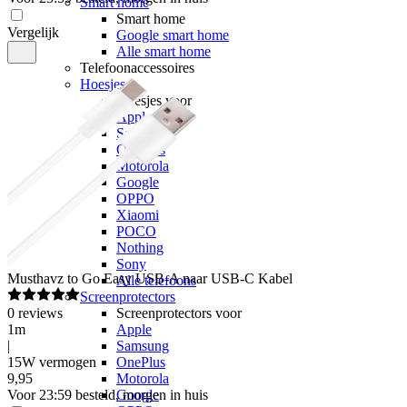
Smart home
Smart home
Vergelijk
Google smart home
Alle smart home
Telefoonaccessoires
Hoesjes
Hoesjes voor
Apple
Samsung
OnePlus
Motorola
Google
OPPO
Xiaomi
POCO
Nothing
Sony
Musthavz
to Go Easy USB-A naar USB-C Kabel
Alle telefoons
Screenprotectors
0
reviews
Screenprotectors voor
1m
Apple
|
Samsung
15W vermogen
OnePlus
9
,
95
Motorola
Voor 23:59 besteld, morgen in huis
Google