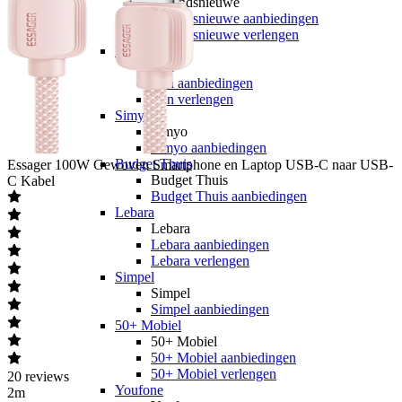
hollandsnieuwe
hollandsnieuwe aanbiedingen
hollandsnieuwe verlengen
Ben
Ben
Ben aanbiedingen
Ben verlengen
Simyo
Simyo
Simyo aanbiedingen
Budget Thuis
Essager
100W Gewoven Smartphone en Laptop USB-C naar USB-
Budget Thuis
C Kabel
Budget Thuis aanbiedingen
Lebara
Lebara
Lebara aanbiedingen
Lebara verlengen
Simpel
Simpel
Simpel aanbiedingen
50+ Mobiel
50+ Mobiel
50+ Mobiel aanbiedingen
50+ Mobiel verlengen
20
reviews
Youfone
2m