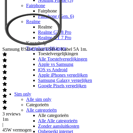
Nothing Phone (3)
Fairphone
Fairphone
Fairphone (Gen. 6)
Realme
Realme
Realme GT 8 Pro
Realme GT 7 Pro
Keuzehulp
Toestelvergelijkingen
Samsung
USB-C naar USB-C Kabel 5A 1m.
Toestelvergelijkingen
Alle Toestelvergelijkingen
Apple vs Samsung
iOS vs Android
Apple iPhones vergelijken
Samsung Galaxy vergelijken
Google Pixels vergelijken
Sim only
Alle sim only
Categorieën
Alle categorieën
3
reviews
Alle categorieën
1m
Alle Alle categorieën
|
Zonder aansluitkosten
45W vermogen
Onbeperkt internet