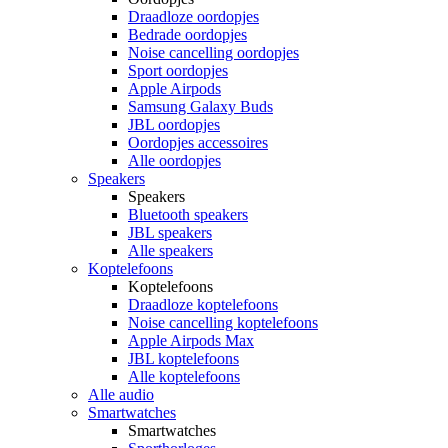
Draadloze oordopjes
Bedrade oordopjes
Noise cancelling oordopjes
Sport oordopjes
Apple Airpods
Samsung Galaxy Buds
JBL oordopjes
Oordopjes accessoires
Alle oordopjes
Speakers
Speakers
Bluetooth speakers
JBL speakers
Alle speakers
Koptelefoons
Koptelefoons
Draadloze koptelefoons
Noise cancelling koptelefoons
Apple Airpods Max
JBL koptelefoons
Alle koptelefoons
Alle audio
Smartwatches
Smartwatches