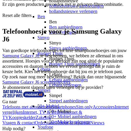
hollandsnieuwe
Er zijn geen producten gevonden met je gekozen filtercombinatie.
hollandsnieuwe aanbiedingen
hollandsnieuwe verlengen
Reset alle filters
Ben
Ben
Ben aanbiedingen
Telefoonhoesje voor je Samsung Galaxy
Ben verlengen
Simyo
J6
Simyo
Simyo aanbiedingen
Van goedkope telefoonhoesjes tot luxe smartphonehoesjes om jouw 
Budget Thuis
Samsung Galaxy J6 
te beschermen, we hebben ze allemaal in ons 
Budget Thuis
assortiment. Hoesjes voor je telefoon zijn nog altijd de populairste 
Budget Thuis aanbiedingen
accessoires en daarom hebben we ervoor gezorgd dat je ruim de 
Lebara
keuze hebt. Kies het telefoonhoesje dat bij jou en je telefoon past.  
Lebara
Op zoek naar nog meer bescherming? Bekijk dan onze bijpassende 
Lebara aanbiedingen
Samsung Galaxy J6 screenprotectors
.
Lebara verlengen
Je abonnement slapend laten verlengen bij je provider?
Simpel
Simpel
Simpel aanbiedingen
Ga naar
50+ Mobiel
Telefoons met abonnement
Smartphones
Sim only
Accessoires
Internet
50+ Mobiel
vergelijken
Internet, TV & Bellen
Internet &
50+ Mobiel aanbiedingen
TV
Koopjeskelder
Zakelijk
50+ Mobiel verlengen
Vragen & contact
Orderstatus
Retour & reparatie
Nieuws
Youfone
Hulp nodig?