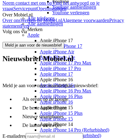
Youfone
Neem contact met ons op
Vind het antwoord op je
Youfone aanbiedingen
vraag
Servicepunt
Openingstijden
Youfone verlengen
Over Mobiel.nl
Alle telefoons
Over ons
Werken bij Mobiel.nl
Algemene voorwaarden
Privacy
Alle aanbiedingen
statement
Pers
Merken
Volg ons via
Apple
Apple iPhone 17
Meld je aan voor de nieuwsbrief
Alle Apple iPhone 17
Apple iPhone Air
Nieuwsbrief Mobiel.nl
Apple iPhone 17e
Apple iPhone 17 Pro Max
Apple iPhone 17 Pro
Apple iPhone 17
Apple iPhone 16
Apple iPhone 16e
Meld je aan voor onze maandelijkse nieuwsbrief:
Apple iPhone 16 Pro Max
Apple iPhone 16 Plus
Als eerste op de hoogte
Apple iPhone 16
Apple iPhone 15
De beste aanbiedingen
Apple iPhone 15 Plus
Nieuwe smartphones
Apple iPhone 15
Apple iPhone 14
De laatste nieuwtjes
Apple iPhone 14 Pro (Refurbished)
Apple iPhone 14 (Refurbished)
E-mailadres