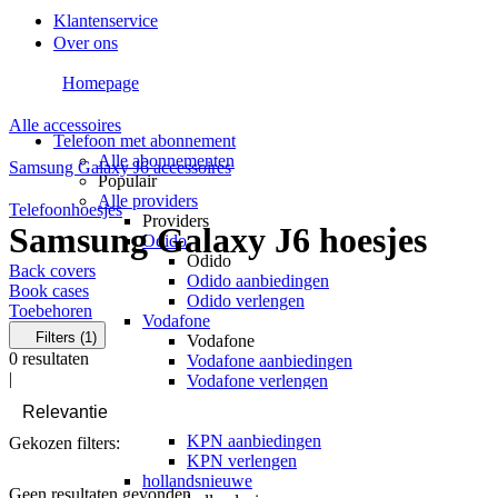
Klantenservice
Over ons
Homepage
Alle accessoires
Telefoon met abonnement
Alle abonnementen
Samsung Galaxy J6 accessoires
Populair
Alle providers
Telefoonhoesjes
Providers
Samsung Galaxy J6 hoesjes
Odido
Odido
Back covers
Odido aanbiedingen
Book cases
Odido verlengen
Toebehoren
Vodafone
Filters
(1)
Vodafone
0
resultaten
Vodafone aanbiedingen
|
Vodafone verlengen
KPN
KPN
KPN aanbiedingen
Gekozen filters:
KPN verlengen
hollandsnieuwe
Geen resultaten gevonden