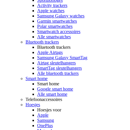
Sporthorloges
Activity trackers
Apple watches
Samsung Galaxy watches
Garmin smartwatches
Polar smartwatches
Smartwatch accessoires
Alle smartwatches
Bluetooth trackers
Bluetooth trackers
Apple Airtags
Samsung Galaxy SmartTag
Airtag sleutelhangers
SmartTag sleutelhangers
Alle bluetooth trackers
Smart home
Smart home
Google smart home
Alle smart home
Telefoonaccessoires
Hoesjes
Hoesjes voor
Apple
Samsung
OnePlus