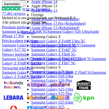
Apple iPhone 14
Aanmelden
Apple iPhone 13
9
/10 op Trustpilot
Apple iPhone 13
77.461
reviews
Overige
Mobiel.nl is een handelsmerk van Websend B.V.
Apple iPhone 15 (Refurbished)
Alle prijzen zijn inclusief btw.
Apple iPhone 13 Pro (Refurbished)
Premium telefoons
Apple iPhone 13 (Refurbished)
Samsung Galaxy Z Fold8 5G
Samsung Galaxy S26 Ultra
Apple
Samsung
iPhone 17 Pro
Samsung Galaxy Z
Prijs/kwaliteit telefoons
Samsung Galaxy Z Fold8 Ultra 5G
Samsung Galaxy A57 5G
Samsung Galaxy A56 5G
Samsung
Samsung Galaxy Z Fold8 5G
Galaxy A17 5G
Samsung Galaxy Z Fold7 5G
Samsung Galaxy Z Flip8 5G
Nieuwe telefoons
Samsung Galaxy Z Flip7 FE 5G
Samsung Galaxy Z Fold8 5G
Samsung Galaxy Z Flip8 5G
Samsung
Samsung Galaxy Z Flip7 5G
Galaxy Z Fold8 Ultra 5G
Samsung Galaxy S
Verwachte telefoons
Samsung Galaxy S26 Serie
Samsung Galaxy Z Fold8 5G
Samsung Galaxy Z Flip8 5G
Samsung
Samsung Galaxy S26 Ultra
Galaxy Z Fold8 Ultra 5G
Samsung Galaxy S26 Plus
Samsung Galaxy S26
Samsung Galaxy S25 Ultra
Samsung Galaxy S25 Plus
Samsung Galaxy S25 FE
Samsung Galaxy S25 Edge
Samsung Galaxy S25