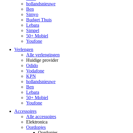
hollandsnieuwe
Ben
Simyo
Budget Thuis
Lebara
Simpel
50+ Mobiel
Youfone
Verlengen
Alle verlengingen
Huidige provider
Odido
Vodafone
KPN
hollandsnieuwe
Ben
Lebara
50+ Mobiel
Youfone
Accessoires
Alle accessoires
Elektronica
Oordopjes
Oordopjes