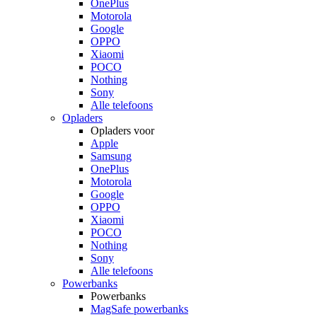
OnePlus
Motorola
Google
OPPO
Xiaomi
POCO
Nothing
Sony
Alle telefoons
Opladers
Opladers voor
Apple
Samsung
OnePlus
Motorola
Google
OPPO
Xiaomi
POCO
Nothing
Sony
Alle telefoons
Powerbanks
Powerbanks
MagSafe powerbanks