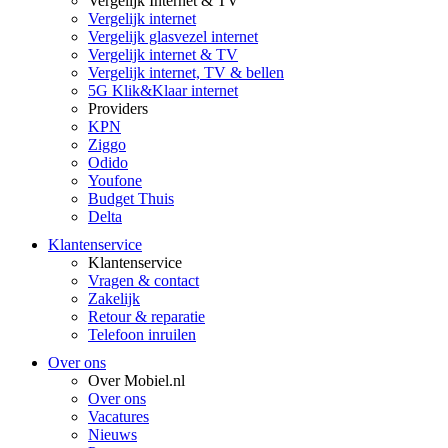
Vergelijk Internet & TV
Vergelijk internet
Vergelijk glasvezel internet
Vergelijk internet & TV
Vergelijk internet, TV & bellen
5G Klik&Klaar internet
Providers
KPN
Ziggo
Odido
Youfone
Budget Thuis
Delta
Klantenservice
Klantenservice
Vragen & contact
Zakelijk
Retour & reparatie
Telefoon inruilen
Over ons
Over Mobiel.nl
Over ons
Vacatures
Nieuws