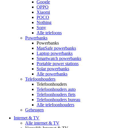
Google
OPPO
Xiaomi
POCO
Nothing
Sony
Alle telefoons
Powerbanks
Powerbanks
MagSafe powerbanks
Laptop powerbanks
Smartwatch powerbanks
Portable power stations
Solar powerbanks
Alle powerbanks
Telefoonhouders
Telefoonhouders
Telefoonhouders auto
Telefoonhouders fiets
Telefoonhouders bureau
Alle telefoonhouders
Geheugen
Internet & TV
Alle internet & TV