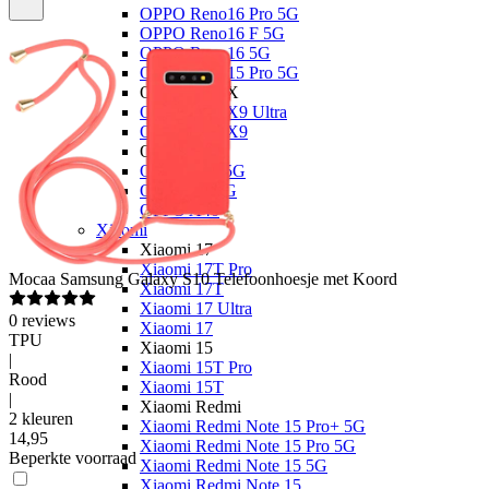
OPPO Reno16 Pro 5G
OPPO Reno16 F 5G
OPPO Reno16 5G
OPPO Reno15 Pro 5G
OPPO Find X
OPPO Find X9 Ultra
OPPO Find X9
OPPO A
OPPO A6x 5G
OPPO A6 5G
OPPO A40
Xiaomi
Xiaomi 17
Xiaomi 17T Pro
Mocaa
Samsung Galaxy S10 Telefoonhoesje met Koord
Xiaomi 17T
Xiaomi 17 Ultra
0
reviews
Xiaomi 17
TPU
Xiaomi 15
|
Xiaomi 15T Pro
Rood
Xiaomi 15T
|
Xiaomi Redmi
2 kleuren
Xiaomi Redmi Note 15 Pro+ 5G
14
,
95
Xiaomi Redmi Note 15 Pro 5G
Beperkte voorraad
Xiaomi Redmi Note 15 5G
Xiaomi Redmi Note 15