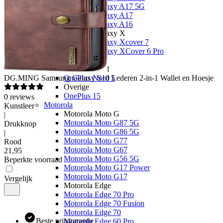
Samsung Galaxy A17 5G
Samsung Galaxy A17
Samsung Galaxy A16
Samsung Galaxy X
Samsung Galaxy Xcover 7
Samsung Galaxy XCover 6 Pro
OnePlus
OnePlus Nord
DG.MING
Samsung Galaxy S10 Lederen 2-in-1 Wallet en Hoesje
OnePlus Nord 5
Overige
OnePlus 15
0
reviews
Motorola
Kunstleer
Motorola Moto G
|
Motorola Moto G87 5G
Drukknop
Motorola Moto G86 5G
|
Motorola Moto G77
Rood
Motorola Moto G67
21
,
95
Motorola Moto G56 5G
Beperkte voorraad
Motorola Moto G17 Power
Motorola Moto G17
Vergelijk
Motorola Edge
Motorola Edge 70 Pro
Motorola Edge 70 Fusion
Motorola Edge 70
Beste prijsgarantie
Motorola Edge 60 Pro