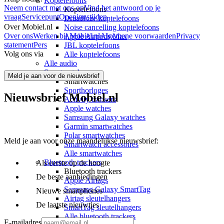
Koptelefoons
Neem contact met ons op
Vind het antwoord op je
Koptelefoons
vraag
Servicepunt
Openingstijden
Draadloze koptelefoons
Over Mobiel.nl
Noise cancelling koptelefoons
Over ons
Werken bij Mobiel.nl
Algemene voorwaarden
Privacy
Apple Airpods Max
statement
Pers
JBL koptelefoons
Volg ons via
Alle koptelefoons
Alle audio
Smartwatches
Meld je aan voor de nieuwsbrief
Smartwatches
Sporthorloges
Nieuwsbrief Mobiel.nl
Activity trackers
Apple watches
Samsung Galaxy watches
Garmin smartwatches
Polar smartwatches
Meld je aan voor onze maandelijkse nieuwsbrief:
Smartwatch accessoires
Alle smartwatches
Bluetooth trackers
Als eerste op de hoogte
Bluetooth trackers
De beste aanbiedingen
Apple Airtags
Samsung Galaxy SmartTag
Nieuwe smartphones
Airtag sleutelhangers
De laatste nieuwtjes
SmartTag sleutelhangers
Alle bluetooth trackers
E-mailadres