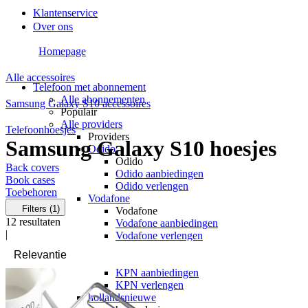
Klantenservice
Over ons
Homepage
Alle accessoires
Telefoon met abonnement
Alle abonnementen
Samsung Galaxy S10 accessoires
Populair
Alle providers
Telefoonhoesjes
Providers
Samsung Galaxy S10 hoesjes
Odido
Odido
Back covers
Odido aanbiedingen
Book cases
Odido verlengen
Toebehoren
Vodafone
Filters
(1)
Vodafone
12
resultaten
Vodafone aanbiedingen
|
Vodafone verlengen
KPN
KPN
KPN aanbiedingen
KPN verlengen
hollandsnieuwe