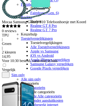
Nothing Phone (3)
Fairphone
Fairphone
Fairphone (Gen. 6)
Realme
Realme
Mocaa
Samsung Galaxy S10 Telefoonhoesje met Koord
Realme GT 8 Pro
Realme GT 7 Pro
0
reviews
Keuzehulp
TPU
Toestelvergelijkingen
|
Toestelvergelijkingen
Groen
Alle Toestelvergelijkingen
|
Apple vs Samsung
2 kleuren
iOS vs Android
14
,
95
Apple iPhones vergelijken
Voor 10:30 besteld, vanavond in huis
Samsung Galaxy vergelijken
Google Pixels vergelijken
Vergelijk
Sim only
Alle sim only
Categorieën
Alle categorieën
Alle categorieën
Alle Alle categorieën
Zonder aansluitkosten
Onbeperkt internet