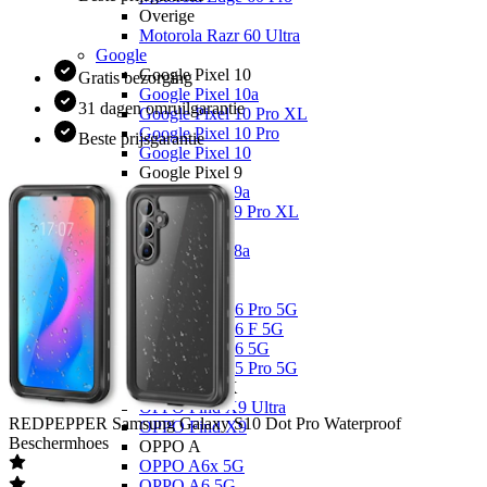
Overige
Motorola Razr 60 Ultra
Google
Google Pixel 10
Gratis bezorging
Google Pixel 10a
31 dagen omruilgarantie
Google Pixel 10 Pro XL
Google Pixel 10 Pro
Beste prijsgarantie
Google Pixel 10
Google Pixel 9
Google Pixel 9a
Google Pixel 9 Pro XL
Overige
Google Pixel 8a
OPPO
OPPO Reno
OPPO Reno16 Pro 5G
OPPO Reno16 F 5G
OPPO Reno16 5G
OPPO Reno15 Pro 5G
OPPO Find X
OPPO Find X9 Ultra
REDPEPPER
Samsung Galaxy S10 Dot Pro Waterproof
OPPO Find X9
Beschermhoes
OPPO A
OPPO A6x 5G
OPPO A6 5G