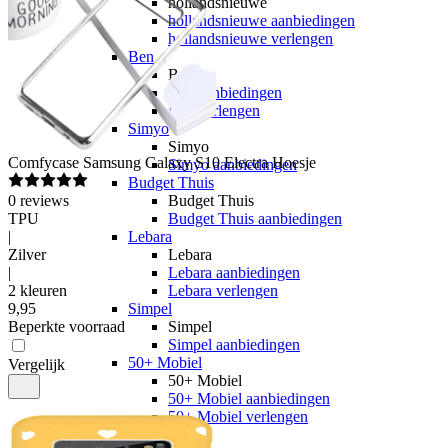
hollandsnieuwe
hollandsnieuwe aanbiedingen
hollandsnieuwe verlengen
Ben
Ben
Ben aanbiedingen
Ben verlengen
Simyo
Simyo
Comfycase
Samsung Galaxy S10 Electra Hoesje
Simyo aanbiedingen
Budget Thuis
0
reviews
Budget Thuis
TPU
Budget Thuis aanbiedingen
|
Lebara
Zilver
Lebara
|
Lebara aanbiedingen
2 kleuren
Lebara verlengen
9
,
95
Simpel
Beperkte voorraad
Simpel
Simpel aanbiedingen
50+ Mobiel
Vergelijk
50+ Mobiel
50+ Mobiel aanbiedingen
50+ Mobiel verlengen
Youfone