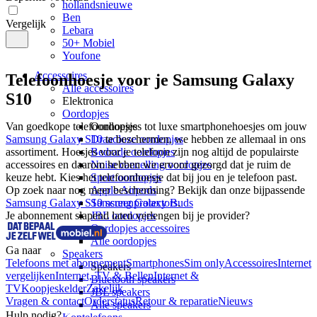
hollandsnieuwe
Ben
Vergelijk
Lebara
50+ Mobiel
Youfone
Accessoires
Telefoonhoesje voor je Samsung Galaxy
Alle accessoires
S10
Elektronica
Oordopjes
Oordopjes
Van goedkope telefoonhoesjes tot luxe smartphonehoesjes om jouw 
Samsung Galaxy S10 
Draadloze oordopjes
te beschermen, we hebben ze allemaal in ons 
assortiment. Hoesjes voor je telefoon zijn nog altijd de populairste 
Bedrade oordopjes
accessoires en daarom hebben we ervoor gezorgd dat je ruim de 
Noise cancelling oordopjes
keuze hebt. Kies het telefoonhoesje dat bij jou en je telefoon past.  
Sport oordopjes
Apple Airpods
Op zoek naar nog meer bescherming? Bekijk dan onze bijpassende 
Samsung Galaxy S10 screenprotectors
Samsung Galaxy Buds
.
Je abonnement slapend laten verlengen bij je provider?
JBL oordopjes
Oordopjes accessoires
Alle oordopjes
Ga naar
Speakers
Telefoons met abonnement
Smartphones
Sim only
Accessoires
Internet
Speakers
vergelijken
Internet, TV & Bellen
Internet &
Bluetooth speakers
TV
Koopjeskelder
Zakelijk
JBL speakers
Vragen & contact
Orderstatus
Retour & reparatie
Nieuws
Alle speakers
Hulp nodig?