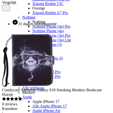
Vergelijk
Xiaomi Redmi 15C
Overige
Xiaomi Redmi A7 Pro
Nothing
Nothing
31 dagen omruilgarantie
Nothing Phone (4a) Pro
Nothing Phone (4a)
Nothing Phone (3a) Pro
Nothing Phone (3a) Lite
Nothing Phone (3)
Fairphone
Fairphone
Fairphone (Gen. 6)
Realme
Realme
Realme GT 8 Pro
Realme GT 7 Pro
Telefoons
Alle telefoons
Comfycase
Samsung Galaxy S10 Smoking Monkey Bookcase
Merken
Hoesje
Apple
Apple iPhone 17
0
reviews
Alle Apple iPhone 17
Kunstleer
Apple iPhone Air