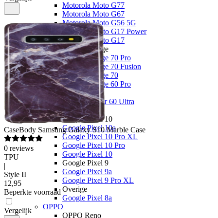
Motorola Moto G77
Motorola Moto G67
Motorola Moto G56 5G
Motorola Moto G17 Power
Motorola Moto G17
Motorola Edge
Motorola Edge 70 Pro
Motorola Edge 70 Fusion
Motorola Edge 70
Motorola Edge 60 Pro
Overige
Motorola Razr 60 Ultra
Google
Google Pixel 10
Google Pixel 10a
CaseBody
Samsung Galaxy S10 Marble Case
Google Pixel 10 Pro XL
Google Pixel 10 Pro
0
reviews
Google Pixel 10
TPU
Google Pixel 9
|
Google Pixel 9a
Style II
Google Pixel 9 Pro XL
12
,
95
Overige
Beperkte voorraad
Google Pixel 8a
OPPO
Vergelijk
OPPO Reno