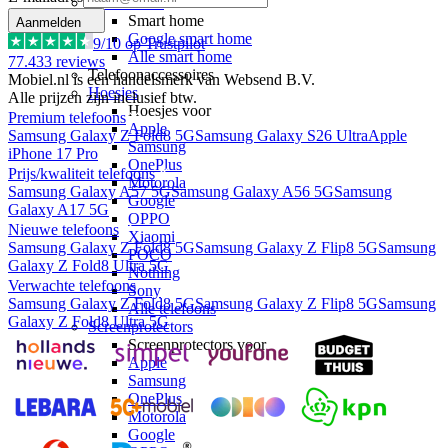
Smart home
Smart home
Aanmelden
Google smart home
9
/10 op Trustpilot
Alle smart home
77.433
reviews
Telefoonaccessoires
Mobiel.nl is een handelsmerk van Websend B.V.
Hoesjes
Alle prijzen zijn inclusief btw.
Hoesjes voor
Premium telefoons
Apple
Samsung Galaxy Z Fold8 5G
Samsung Galaxy S26 Ultra
Apple
Samsung
iPhone 17 Pro
OnePlus
Prijs/kwaliteit telefoons
Motorola
Samsung Galaxy A57 5G
Samsung Galaxy A56 5G
Samsung
Google
Galaxy A17 5G
OPPO
Nieuwe telefoons
Xiaomi
Samsung Galaxy Z Fold8 5G
Samsung Galaxy Z Flip8 5G
Samsung
POCO
Galaxy Z Fold8 Ultra 5G
Nothing
Verwachte telefoons
Sony
Samsung Galaxy Z Fold8 5G
Samsung Galaxy Z Flip8 5G
Samsung
Alle telefoons
Galaxy Z Fold8 Ultra 5G
Screenprotectors
Screenprotectors voor
Apple
Samsung
OnePlus
Motorola
Google