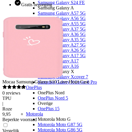
Samsung Galaxy S24 FE
Gratis bezorging
Samsung Galaxy A
Samsung Galaxy A57 5G
Samsung Galaxy A56 5G
Samsung Galaxy A55 5G
Samsung Galaxy A37 5G
Samsung Galaxy A36 5G
Samsung Galaxy A35 5G
Samsung Galaxy A27 5G
Samsung Galaxy A26 5G
Samsung Galaxy A17 5G
Samsung Galaxy A17
Samsung Galaxy A16
Samsung Galaxy X
Samsung Galaxy Xcover 7
Mocaa
Samsung Galaxy S10 Love Heart Case
Samsung Galaxy XCover 6 Pro
OnePlus
OnePlus Nord
0
reviews
OnePlus Nord 5
TPU
Overige
|
OnePlus 15
Roze
Motorola
9
,
95
Motorola Moto G
Beperkte voorraad
Motorola Moto G87 5G
Motorola Moto G86 5G
Vergelijk