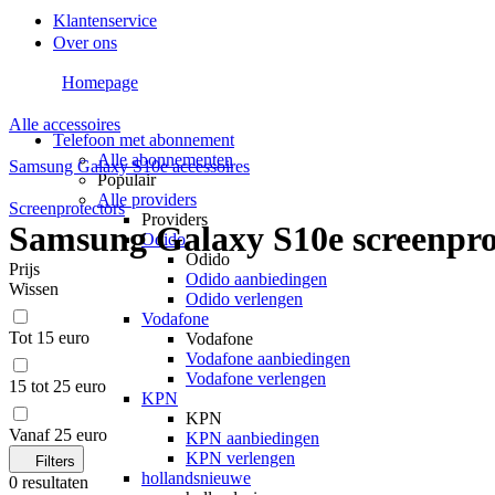
Klantenservice
Over ons
Homepage
Alle accessoires
Telefoon met abonnement
Alle abonnementen
Samsung Galaxy S10e accessoires
Populair
Alle providers
Screenprotectors
Providers
Samsung Galaxy S10e screenpro
Odido
Odido
Prijs
Odido aanbiedingen
Wissen
Odido verlengen
Vodafone
Tot 15 euro
Vodafone
Vodafone aanbiedingen
Vodafone verlengen
15 tot 25 euro
KPN
KPN
Vanaf 25 euro
KPN aanbiedingen
KPN verlengen
Filters
hollandsnieuwe
0
resultaten