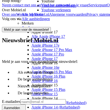
Hulp nodig?
Youfone
Neem contact met ons op
Vind het antwoord op je vraag
Servicepunt
O
Youfone aanbiedingen
Over Mobiel.nl
Youfone verlengen
Over ons
Werken bij Mobiel.nl
Alle telefoons
Algemene voorwaarden
Privacy statem
Volg ons via
Alle aanbiedingen
Merken
Apple
Meld je aan voor de nieuwsbrief
Apple iPhone 17
Alle Apple iPhone 17
Nieuwsbrief Mobiel.nl
Apple iPhone Air
Apple iPhone 17e
Apple iPhone 17 Pro Max
Apple iPhone 17 Pro
Apple iPhone 17
Meld je aan voor onze maandelijkse nieuwsbrief:
Apple iPhone 16
Apple iPhone 16e
Apple iPhone 16 Pro Max
Als eerste op de hoogte
Apple iPhone 16 Plus
De beste aanbiedingen
Apple iPhone 16
Apple iPhone 15
Nieuwe smartphones
Apple iPhone 15 Plus
De laatste nieuwtjes
Apple iPhone 15
Apple iPhone 14
E-mailadres
Apple iPhone 14 Pro (Refurbished)
Apple iPhone 14 (Refurbished)
Aanmelden