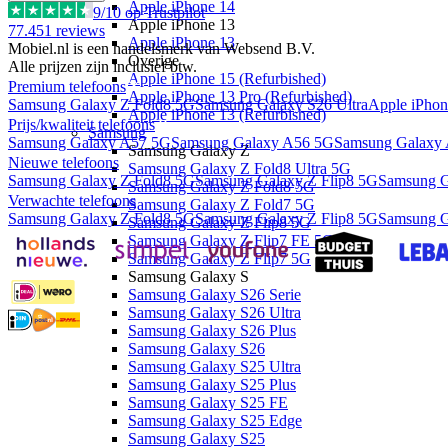
Apple iPhone 14
9
/10 op Trustpilot
Apple iPhone 13
77.451
reviews
Apple iPhone 13
Mobiel.nl is een handelsmerk van Websend B.V.
Overige
Alle prijzen zijn inclusief btw.
Apple iPhone 15 (Refurbished)
Premium telefoons
Apple iPhone 13 Pro (Refurbished)
Samsung Galaxy Z Fold8 5G
Samsung Galaxy S26 Ultra
Apple iPhon
Apple iPhone 13 (Refurbished)
Prijs/kwaliteit telefoons
Samsung
Samsung Galaxy A57 5G
Samsung Galaxy A56 5G
Samsung Galaxy
Samsung Galaxy Z
Nieuwe telefoons
Samsung Galaxy Z Fold8 Ultra 5G
Samsung Galaxy Z Fold8 5G
Samsung Galaxy Z Flip8 5G
Samsung G
Samsung Galaxy Z Fold8 5G
Verwachte telefoons
Samsung Galaxy Z Fold7 5G
Samsung Galaxy Z Fold8 5G
Samsung Galaxy Z Flip8 5G
Samsung G
Samsung Galaxy Z Flip8 5G
Samsung Galaxy Z Flip7 FE 5G
Samsung Galaxy Z Flip7 5G
Samsung Galaxy S
Samsung Galaxy S26 Serie
Samsung Galaxy S26 Ultra
Samsung Galaxy S26 Plus
Samsung Galaxy S26
Samsung Galaxy S25 Ultra
Samsung Galaxy S25 Plus
Samsung Galaxy S25 FE
Samsung Galaxy S25 Edge
Samsung Galaxy S25