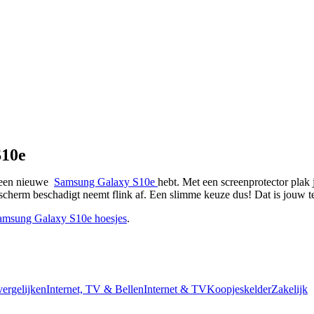
S10e
 een nieuwe  
Samsung Galaxy S10e 
hebt. Met een screenprotector plak 
e scherm beschadigt neemt flink af. Een slimme keuze dus! Dat is jouw 
amsung Galaxy S10e hoesjes
.
vergelijken
Internet, TV & Bellen
Internet & TV
Koopjeskelder
Zakelijk