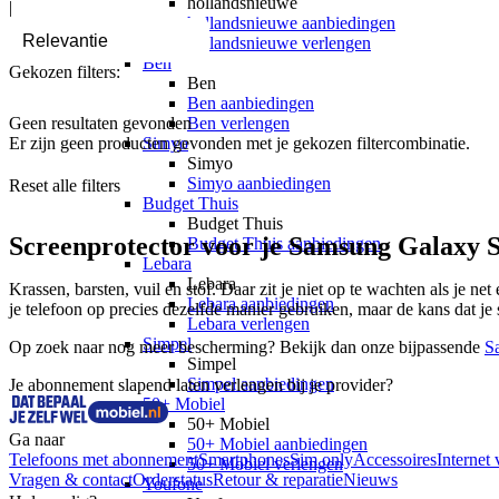
hollandsnieuwe
|
hollandsnieuwe aanbiedingen
hollandsnieuwe verlengen
Ben
Gekozen filters:
Ben
Ben aanbiedingen
Geen resultaten gevonden
Ben verlengen
Er zijn geen producten gevonden met je gekozen filtercombinatie.
Simyo
Simyo
Simyo aanbiedingen
Reset alle filters
Budget Thuis
Budget Thuis
Screenprotector voor je Samsung Galaxy 
Budget Thuis aanbiedingen
Lebara
Lebara
Krassen, barsten, vuil en stof. Daar zit je niet op te wachten als je net
Lebara aanbiedingen
je telefoon op precies dezelfde manier gebruiken, maar de kans dat j
Lebara verlengen
Simpel
Op zoek naar nog meer bescherming? Bekijk dan onze bijpassende 
S
Simpel
Simpel aanbiedingen
Je abonnement slapend laten verlengen bij je provider?
50+ Mobiel
50+ Mobiel
Ga naar
50+ Mobiel aanbiedingen
Telefoons met abonnement
Smartphones
Sim only
Accessoires
Internet 
50+ Mobiel verlengen
Vragen & contact
Orderstatus
Retour & reparatie
Nieuws
Youfone