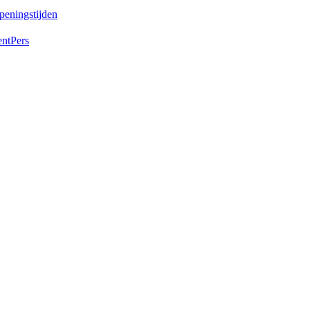
peningstijden
ent
Pers