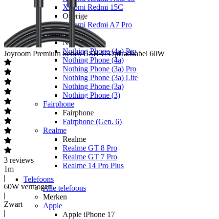
Xiaomi Redmi 15C
Overige
Xiaomi Redmi A7 Pro
Nothing
Nothing
Nothing Phone (4a) Pro
Joyroom
Premium Series USB-C Oplaadkabel 60W
Nothing Phone (4a)
Nothing Phone (3a) Pro
Nothing Phone (3a) Lite
Nothing Phone (3a)
Nothing Phone (3)
Fairphone
Fairphone
Fairphone (Gen. 6)
Realme
Realme
Realme GT 8 Pro
Realme GT 7 Pro
3
reviews
Realme 14 Pro Plus
1m
|
Telefoons
60W vermogen
Alle telefoons
|
Merken
Zwart
Apple
|
Apple iPhone 17