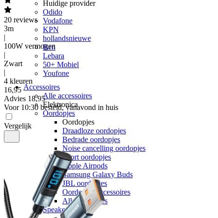
Huidige provider
Odido
20
reviews
Vodafone
3m
KPN
|
hollandsnieuwe
100W vermogen
Ben
|
Lebara
Zwart
50+ Mobiel
|
Youfone
4 kleuren
Accessoires
16
,
95
Alle accessoires
Advies
18,95
Elektronica
Voor 10:30 besteld, vanavond in huis
Oordopjes
Oordopjes
Vergelijk
Draadloze oordopjes
Bedrade oordopjes
Noise cancelling oordopjes
Sport oordopjes
Apple Airpods
Samsung Galaxy Buds
JBL oordopjes
Oordopjes accessoires
Alle oordopjes
Speakers