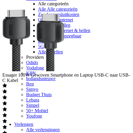
Alle categorieën
Alle Alle categorieën
Zonder aansluitkosten
Onbeperkt internet
Onbeperkt bellen
Onbeperkt internet & bellen
Maandelijks opzegbaar
Data only
5G
Alleen bellen
Providers
Odido
Vodafone
KPN
Essager
100W Gewoven Smartphone en Laptop USB-C naar USB-
hollandsnieuwe
C Kabel
Ben
Simyo
Budget Thuis
Lebara
Simpel
50+ Mobiel
Youfone
Verlengen
Alle verlengingen