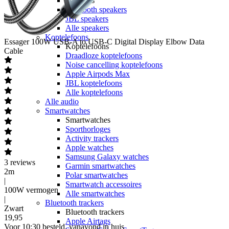
Speakers
Bluetooth speakers
JBL speakers
Alle speakers
Koptelefoons
Essager
100W USB-A to USB-C Digital Display Elbow Data
Koptelefoons
Cable
Draadloze koptelefoons
Noise cancelling koptelefoons
Apple Airpods Max
JBL koptelefoons
Alle koptelefoons
Alle audio
Smartwatches
Smartwatches
Sporthorloges
Activity trackers
Apple watches
Samsung Galaxy watches
3
reviews
Garmin smartwatches
2m
Polar smartwatches
|
Smartwatch accessoires
100W vermogen
Alle smartwatches
|
Bluetooth trackers
Zwart
Bluetooth trackers
19
,
95
Apple Airtags
Voor 10:30 besteld, vanavond in huis