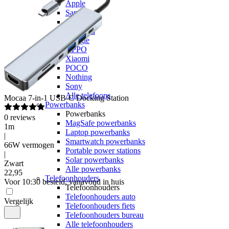
Apple
Samsung
OnePlus
Motorola
Google
OPPO
Xiaomi
POCO
Nothing
Sony
Alle telefoons
Mocaa
7-in-1 USB-C Docking Station
Powerbanks
Powerbanks
0
reviews
MagSafe powerbanks
1m
Laptop powerbanks
|
Smartwatch powerbanks
66W vermogen
Portable power stations
|
Solar powerbanks
Zwart
Alle powerbanks
22
,
95
Telefoonhouders
Voor 10:30 besteld, vanavond in huis
Telefoonhouders
Telefoonhouders auto
Vergelijk
Telefoonhouders fiets
Telefoonhouders bureau
Alle telefoonhouders