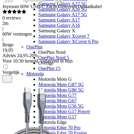
Samsung Galaxy A27 5G
Joyroom
60W USB-C Zacht Gewoven Oplaadkabel
Samsung Galaxy A26 5G
Samsung Galaxy A17 5G
0
reviews
Samsung Galaxy A17
2m
Samsung Galaxy A16
|
Samsung Galaxy X
60W vermogen
Samsung Galaxy Xcover 7
|
Samsung Galaxy XCover 6 Pro
Beige
OnePlus
19
,
95
OnePlus Nord
Advies
24,95
-
20
%
OnePlus Nord 5
Voor 10:30 besteld, vanavond in huis
Overige
OnePlus 15
Vergelijk
Motorola
Motorola Moto G
Motorola Moto G87 5G
Motorola Moto G86 5G
Motorola Moto G77
Motorola Moto G67
Motorola Moto G56 5G
Motorola Moto G17 Power
Motorola Moto G17
Motorola Edge
Motorola Edge 70 Pro
Motorola Edge 70 Fusion