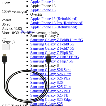
Apple iPhone 14
15cm
Apple iPhone 13
|
Apple iPhone 13
100W vermogen
Overige
|
Apple iPhone 15 (Refurbished)
Zwart
Apple iPhone 13 Pro (Refurbished)
36
,
95
Apple iPhone 13 (Refurbished)
Advies
49,95
Samsung
Voor 10:30 besteld, vanavond in huis
Samsung Galaxy Z
Samsung Galaxy Z Fold8 Ultra 5G
Vergelijk
Samsung Galaxy Z Fold8 5G
Samsung Galaxy Z Fold7 5G
Samsung Galaxy Z Flip8 5G
Samsung Galaxy Z Flip7 FE 5G
Samsung Galaxy Z Flip7 5G
Samsung Galaxy S
Samsung Galaxy S26 Serie
Samsung Galaxy S26 Ultra
Samsung Galaxy S26 Plus
Samsung Galaxy S26
Samsung Galaxy S25 Ultra
Samsung Galaxy S25 Plus
Samsung Galaxy S25 FE
Samsung Galaxy S25 Edge
Samsung Galaxy S25
GNG
Type USB-C naar USB-C Kabel