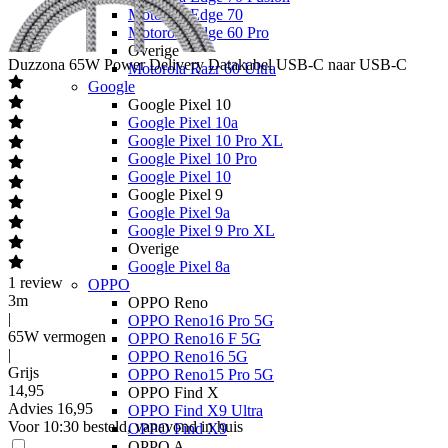
Motorola Edge 70
Motorola Edge 60 Pro
Overige
Duzzona
65W Power Delivery Datakabel USB-C naar USB-C
Motorola Razr 60 Ultra
Google
Google Pixel 10
Google Pixel 10a
Google Pixel 10 Pro XL
Google Pixel 10 Pro
Google Pixel 10
Google Pixel 9
Google Pixel 9a
Google Pixel 9 Pro XL
Overige
Google Pixel 8a
1
review
OPPO
3m
OPPO Reno
|
OPPO Reno16 Pro 5G
65W vermogen
OPPO Reno16 F 5G
|
OPPO Reno16 5G
Grijs
OPPO Reno15 Pro 5G
14
,
95
OPPO Find X
Advies
16,95
OPPO Find X9 Ultra
Voor 10:30 besteld, vanavond in huis
OPPO Find X9
OPPO A