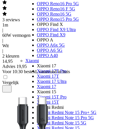
OPPO Reno16 Pro 5G
OPPO Reno16 F 5G
OPPO Reno16 5G
OPPO Reno15 Pro 5G
3
reviews
OPPO Find X
1m
OPPO Find X9 Ultra
|
OPPO Find X9
60W vermogen
OPPO A
|
OPPO A6x 5G
Wit
OPPO A6 5G
|
OPPO A40
2 kleuren
Xiaomi
14
,
95
Xiaomi 17
Advies
19,95
Xiaomi 17T Pro
Voor 10:30 besteld, vanavond in huis
Xiaomi 17T
Xiaomi 17 Ultra
Vergelijk
Xiaomi 17
Xiaomi 15
Xiaomi 15T Pro
Xiaomi 15T
Xiaomi Redmi
Xiaomi Redmi Note 15 Pro+ 5G
Xiaomi Redmi Note 15 Pro 5G
Xiaomi Redmi Note 15 5G
Xiaomi Redmi Note 15