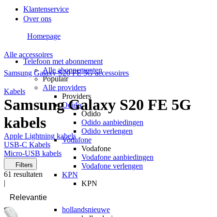
Klantenservice
Over ons
Homepage
Alle accessoires
Telefoon met abonnement
Alle abonnementen
Samsung Galaxy S20 FE 5G accessoires
Populair
Alle providers
Kabels
Providers
Samsung Galaxy S20 FE 5G
Odido
Odido
kabels
Odido aanbiedingen
Odido verlengen
Apple Lightning kabels
Vodafone
USB-C Kabels
Vodafone
Micro-USB kabels
Vodafone aanbiedingen
Filters
Vodafone verlengen
61
resultaten
KPN
|
KPN
KPN aanbiedingen
KPN verlengen
hollandsnieuwe