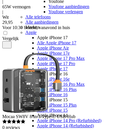
Youfone
|
Youfone aanbiedingen
65W vermogen
Youfone verlengen
|
Alle telefoons
Wit
Alle aanbiedingen
29
,
95
Merken
Voor 10:30 besteld, vanavond in huis
Apple
Apple iPhone 17
Vergelijk
Alle Apple iPhone 17
Apple iPhone Air
Apple iPhone 17e
Apple iPhone 17 Pro Max
Apple iPhone 17 Pro
Apple iPhone 17
Apple iPhone 16
Apple iPhone 16e
Apple iPhone 16 Pro Max
Apple iPhone 16 Plus
Apple iPhone 16
Apple iPhone 15
Apple iPhone 15 Plus
Apple iPhone 15
Apple iPhone 14
Mocaa
SW8V 8-in-1 Type-C USB-Hub
Apple iPhone 14 Pro (Refurbished)
Apple iPhone 14 (Refurbished)
0
reviews