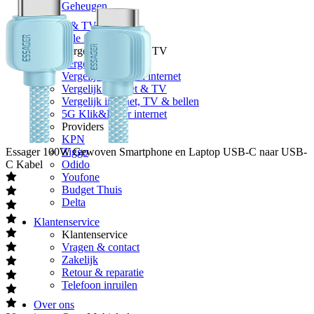
Geheugen
Internet & TV
Alle internet & TV
Vergelijk Internet & TV
Vergelijk internet
Vergelijk glasvezel internet
Vergelijk internet & TV
Vergelijk internet, TV & bellen
5G Klik&Klaar internet
Providers
KPN
Essager
100W Gewoven Smartphone en Laptop USB-C naar USB-
Ziggo
C Kabel
Odido
Youfone
Budget Thuis
Delta
Klantenservice
Klantenservice
Vragen & contact
Zakelijk
Retour & reparatie
Telefoon inruilen
Over ons