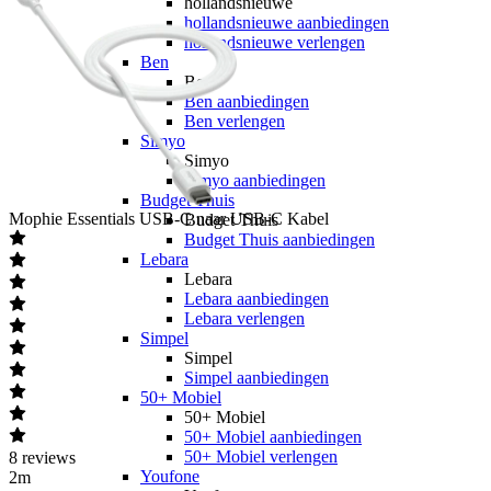
hollandsnieuwe
hollandsnieuwe aanbiedingen
hollandsnieuwe verlengen
Ben
Ben
Ben aanbiedingen
Ben verlengen
Simyo
Simyo
Simyo aanbiedingen
Budget Thuis
Mophie
Essentials USB-C naar USB-C Kabel
Budget Thuis
Budget Thuis aanbiedingen
Lebara
Lebara
Lebara aanbiedingen
Lebara verlengen
Simpel
Simpel
Simpel aanbiedingen
50+ Mobiel
50+ Mobiel
50+ Mobiel aanbiedingen
50+ Mobiel verlengen
8
reviews
Youfone
2m