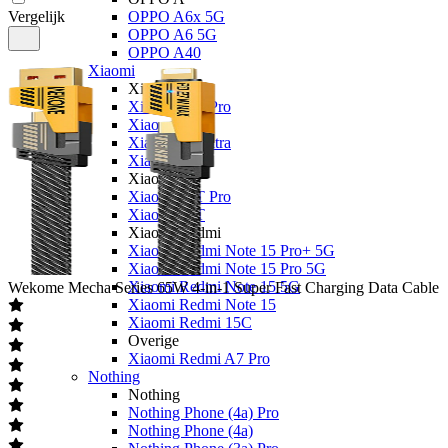
Vergelijk
OPPO A6x 5G
OPPO A6 5G
OPPO A40
Xiaomi
Xiaomi 17
Xiaomi 17T Pro
Xiaomi 17T
Xiaomi 17 Ultra
Xiaomi 17
Xiaomi 15
Xiaomi 15T Pro
Xiaomi 15T
Xiaomi Redmi
Xiaomi Redmi Note 15 Pro+ 5G
Xiaomi Redmi Note 15 Pro 5G
Xiaomi Redmi Note 15 5G
Wekome
Mecha Series 65W 4-in-1 Super Fast Charging Data Cable
Xiaomi Redmi Note 15
Xiaomi Redmi 15C
Overige
Xiaomi Redmi A7 Pro
Nothing
Nothing
Nothing Phone (4a) Pro
Nothing Phone (4a)