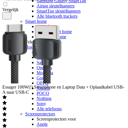
Samsung Galaxy SmartTag
Airtag sleutelhangers
Vergelijk
SmartTag sleutelhangers
Alle bluetooth trackers
Smart home
Smart home
Google smart home
Alle smart home
Telefoonaccessoires
Hoesjes
Hoesjes voor
Apple
Samsung
OnePlus
Motorola
Google
OPPO
Essager
100W(!) Smartphone en Laptop Data + Oplaadkabel USB-
Xiaomi
A naar USB-C
POCO
Nothing
Sony
Alle telefoons
Screenprotectors
Screenprotectors voor
Apple