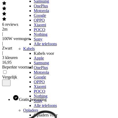
Samsung
OnePlus
Motorola
Google
OPPO
6
reviews
Xiaomi
2m
POCO
|
Nothing
100W vermogen
Sony
|
Alle telefoons
Zwart
Kabels
|
Kabels voor
3 kleuren
Apple
16
,
95
Samsung
Beperkte voorraad
OnePlus
Motorola
Vergelijk
Google
OPPO
Xiaomi
POCO
Nothing
Gratis bezorging
Sony
Alle telefoons
Opladers
Opladers voor