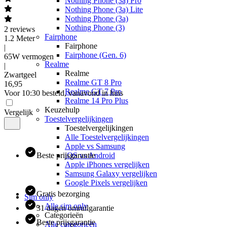
Nothing Phone (3a) Pro
Nothing Phone (3a) Lite
Nothing Phone (3a)
Nothing Phone (3)
2
reviews
Fairphone
1.2 Meter
Fairphone
|
Fairphone (Gen. 6)
65W vermogen
Realme
|
Realme
Zwartgeel
Realme GT 8 Pro
16
,
95
Realme GT 7 Pro
Voor 10:30 besteld, vanavond in huis
Realme 14 Pro Plus
Keuzehulp
Vergelijk
Toestelvergelijkingen
Toestelvergelijkingen
Alle Toestelvergelijkingen
Apple vs Samsung
Beste prijsgarantie
iOS vs Android
Apple iPhones vergelijken
Samsung Galaxy vergelijken
Google Pixels vergelijken
Gratis bezorging
Sim only
Alle sim only
31 dagen omruilgarantie
Categorieën
Beste prijsgarantie
Alle categorieën