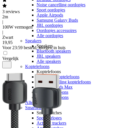
Noise cancelling oordopjes
Sport oordopjes
3
reviews
Apple Airpods
2m
Samsung Galaxy Buds
|
JBL oordopjes
100W vermogen
Oordopjes accessoires
|
Alle oordopjes
Zwart
Speakers
19
,
95
Speakers
Voor 23:59 besteld, morgen in huis
Bluetooth speakers
JBL speakers
Vergelijk
Alle speakers
Koptelefoons
Koptelefoons
Draadloze koptelefoons
Noise cancelling koptelefoons
Apple Airpods Max
JBL koptelefoons
Alle koptelefoons
Alle audio
Smartwatches
Smartwatches
Sporthorloges
Activity trackers