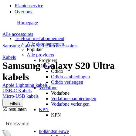
Klantenservice
Over ons
Homepage
Alle accessoires
Telefoon met abonnement
Alle abonnementen
Samsung Galaxy S20 Ultra accessoires
Populair
Alle providers
Kabels
Providers
Samsung Galaxy S20 Ultra
Odido
Odido
kabels
Odido aanbiedingen
Odido verlengen
Apple Lightning kabels
Vodafone
USB-C Kabels
Vodafone
Micro-USB kabels
Vodafone aanbiedingen
Filters
Vodafone verlengen
55
resultaten
KPN
|
KPN
KPN aanbiedingen
KPN verlengen
hollandsnieuwe