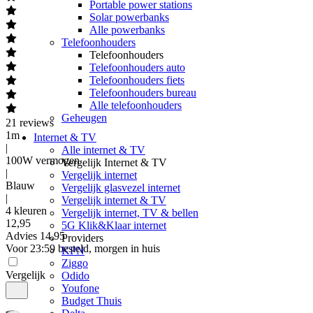
Portable power stations
Solar powerbanks
Alle powerbanks
Telefoonhouders
Telefoonhouders
Telefoonhouders auto
Telefoonhouders fiets
Telefoonhouders bureau
Alle telefoonhouders
Geheugen
21
reviews
1m
Internet & TV
|
Alle internet & TV
100W vermogen
Vergelijk Internet & TV
|
Vergelijk internet
Blauw
Vergelijk glasvezel internet
|
Vergelijk internet & TV
4 kleuren
Vergelijk internet, TV & bellen
12
,
95
5G Klik&Klaar internet
Advies
14,95
Providers
Voor 23:59 besteld, morgen in huis
KPN
Ziggo
Vergelijk
Odido
Youfone
Budget Thuis