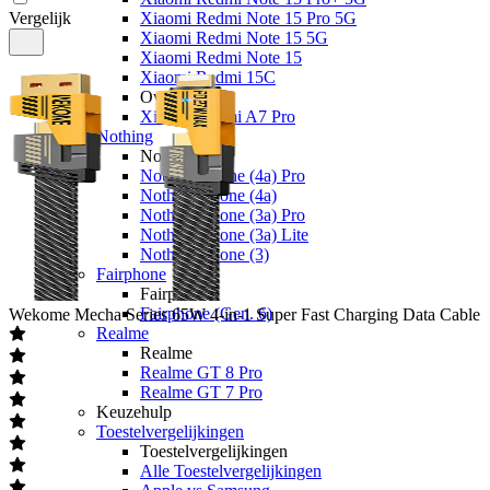
Vergelijk
Xiaomi Redmi Note 15 Pro 5G
Xiaomi Redmi Note 15 5G
Xiaomi Redmi Note 15
Xiaomi Redmi 15C
Overige
Xiaomi Redmi A7 Pro
Nothing
Nothing
Nothing Phone (4a) Pro
Nothing Phone (4a)
Nothing Phone (3a) Pro
Nothing Phone (3a) Lite
Nothing Phone (3)
Fairphone
Fairphone
Fairphone (Gen. 6)
Wekome
Mecha Series 65W 4-in-1 Super Fast Charging Data Cable
Realme
Realme
Realme GT 8 Pro
Realme GT 7 Pro
Keuzehulp
Toestelvergelijkingen
Toestelvergelijkingen
Alle Toestelvergelijkingen