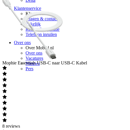
Delta
Klantenservice
Klantenservice
Vragen & contact
Zakelijk
Retour & reparatie
Telefoon inruilen
Over ons
Over Mobiel.nl
Over ons
Vacatures
Mophie
Essentials USB-C naar USB-C Kabel
Nieuws
Pers
8
reviews