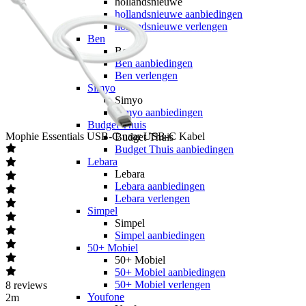
hollandsnieuwe
hollandsnieuwe aanbiedingen
hollandsnieuwe verlengen
Ben
Ben
Ben aanbiedingen
Ben verlengen
Simyo
Simyo
Simyo aanbiedingen
Budget Thuis
Mophie
Essentials USB-C naar USB-C Kabel
Budget Thuis
Budget Thuis aanbiedingen
Lebara
Lebara
Lebara aanbiedingen
Lebara verlengen
Simpel
Simpel
Simpel aanbiedingen
50+ Mobiel
50+ Mobiel
50+ Mobiel aanbiedingen
50+ Mobiel verlengen
8
reviews
Youfone
2m