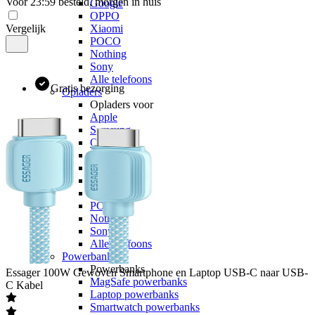
Voor 23:59 besteld, morgen in huis
Google
OPPO
Vergelijk
Xiaomi
POCO
Nothing
Sony
Alle telefoons
Gratis bezorging
Opladers
Opladers voor
Apple
Samsung
OnePlus
Motorola
Google
OPPO
Xiaomi
POCO
Nothing
Sony
Alle telefoons
Powerbanks
Powerbanks
Essager
100W Gewoven Smartphone en Laptop USB-C naar USB-
MagSafe powerbanks
C Kabel
Laptop powerbanks
Smartwatch powerbanks