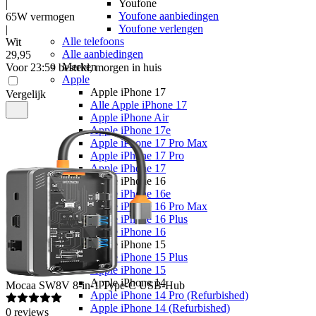
Youfone
|
Youfone aanbiedingen
65W vermogen
Youfone verlengen
|
Alle telefoons
Wit
Alle aanbiedingen
29
,
95
Merken
Voor 23:59 besteld, morgen in huis
Apple
Apple iPhone 17
Vergelijk
Alle Apple iPhone 17
Apple iPhone Air
Apple iPhone 17e
Apple iPhone 17 Pro Max
Apple iPhone 17 Pro
Apple iPhone 17
Apple iPhone 16
Apple iPhone 16e
Apple iPhone 16 Pro Max
Apple iPhone 16 Plus
Apple iPhone 16
Apple iPhone 15
Apple iPhone 15 Plus
Apple iPhone 15
Apple iPhone 14
Mocaa
SW8V 8-in-1 Type-C USB-Hub
Apple iPhone 14 Pro (Refurbished)
Apple iPhone 14 (Refurbished)
0
reviews