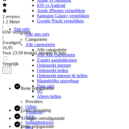
Apple vs Samsung
iOS vs Android
Apple iPhones vergelijken
Samsung Galaxy vergelijken
2
reviews
Google Pixels vergelijken
1.2 Meter
|
Sim only
65W vermogen
Alle sim only
|
Categorieën
Zwartgeel
Alle categorieën
16
,
95
Alle categorieën
Voor 23:59 besteld, morgen in huis
Alle Alle categorieën
Zonder aansluitkosten
Vergelijk
Onbeperkt internet
Onbeperkt bellen
Onbeperkt internet & bellen
Maandelijks opzegbaar
Data only
Beste prijsgarantie
5G
Alleen bellen
Providers
Odido
Gratis bezorging
Vodafone
KPN
31 dagen omruilgarantie
hollandsnieuwe
Beste prijsgarantie
Ben