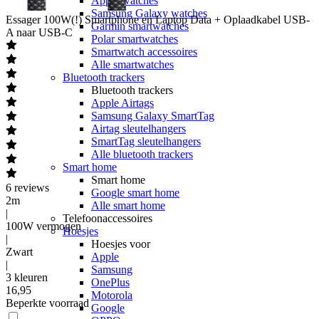
Apple watches
Samsung Galaxy watches
Essager
100W(!) Smartphone en Laptop Data + Oplaadkabel USB-
Garmin smartwatches
A naar USB-C
Polar smartwatches
Smartwatch accessoires
Alle smartwatches
Bluetooth trackers
Bluetooth trackers
Apple Airtags
Samsung Galaxy SmartTag
Airtag sleutelhangers
SmartTag sleutelhangers
Alle bluetooth trackers
Smart home
Smart home
6
reviews
Google smart home
2m
Alle smart home
|
Telefoonaccessoires
100W vermogen
Hoesjes
|
Hoesjes voor
Zwart
Apple
|
Samsung
3 kleuren
OnePlus
16
,
95
Motorola
Beperkte voorraad
Google