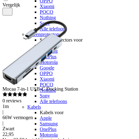
OPPO
Vergelijk
Xiaomi
POCO
Nothing
Sony
Alle telefoons
Screenprotectors
Screenprotectors voor
Apple
Samsung
OnePlus
Motorola
Google
OPPO
Xiaomi
POCO
Mocaa
7-in-1 USB-C Docking Station
Nothing
Sony
0
reviews
Alle telefoons
1m
Kabels
|
Kabels voor
66W vermogen
Apple
|
Samsung
Zwart
OnePlus
22
,
95
Motorola