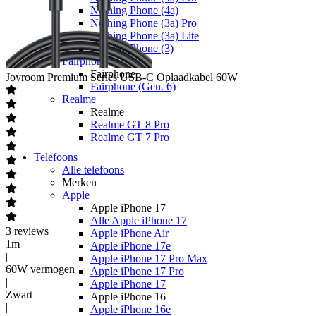
Nothing Phone (4a)
Nothing Phone (3a) Pro
Nothing Phone (3a) Lite
Nothing Phone (3)
Fairphone
Fairphone
Joyroom
Premium Series USB-C Oplaadkabel 60W
Fairphone (Gen. 6)
Realme
Realme
Realme GT 8 Pro
Realme GT 7 Pro
Telefoons
Alle telefoons
Merken
Apple
Apple iPhone 17
Alle Apple iPhone 17
3
reviews
Apple iPhone Air
1m
Apple iPhone 17e
|
Apple iPhone 17 Pro Max
60W vermogen
Apple iPhone 17 Pro
|
Apple iPhone 17
Zwart
Apple iPhone 16
|
Apple iPhone 16e