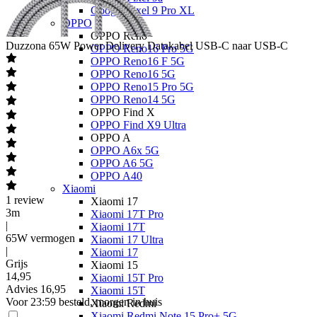
Google Pixel 9 Pro XL
OPPO
OPPO Reno
Duzzona
65W Power Delivery Datakabel USB-C naar USB-C
OPPO Reno16 Pro 5G
OPPO Reno16 F 5G
OPPO Reno16 5G
OPPO Reno15 Pro 5G
OPPO Reno14 5G
OPPO Find X
OPPO Find X9 Ultra
OPPO A
OPPO A6x 5G
OPPO A6 5G
OPPO A40
Xiaomi
1
review
Xiaomi 17
3m
Xiaomi 17T Pro
|
Xiaomi 17T
65W vermogen
Xiaomi 17 Ultra
|
Xiaomi 17
Grijs
Xiaomi 15
14
,
95
Xiaomi 15T Pro
Advies
16,95
Xiaomi 15T
Voor 23:59 besteld, morgen in huis
Xiaomi Redmi
Xiaomi Redmi Note 15 Pro+ 5G