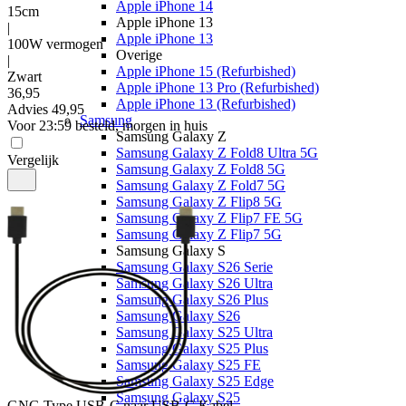
Apple iPhone 14
15cm
Apple iPhone 13
|
Apple iPhone 13
100W vermogen
Overige
|
Apple iPhone 15 (Refurbished)
Zwart
Apple iPhone 13 Pro (Refurbished)
36
,
95
Apple iPhone 13 (Refurbished)
Advies
49,95
Samsung
Voor 23:59 besteld, morgen in huis
Samsung Galaxy Z
Samsung Galaxy Z Fold8 Ultra 5G
Vergelijk
Samsung Galaxy Z Fold8 5G
Samsung Galaxy Z Fold7 5G
Samsung Galaxy Z Flip8 5G
Samsung Galaxy Z Flip7 FE 5G
Samsung Galaxy Z Flip7 5G
Samsung Galaxy S
Samsung Galaxy S26 Serie
Samsung Galaxy S26 Ultra
Samsung Galaxy S26 Plus
Samsung Galaxy S26
Samsung Galaxy S25 Ultra
Samsung Galaxy S25 Plus
Samsung Galaxy S25 FE
Samsung Galaxy S25 Edge
Samsung Galaxy S25
GNG
Type USB-C naar USB-C Kabel