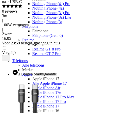
naar USB-C
Nothing Phone (4a) Pro
Nothing Phone (4a)
0
reviews
Nothing Phone (3a) Pro
3m
Nothing Phone (3a) Lite
|
Nothing Phone (3)
100W vermogen
Fairphone
|
Fairphone
Zwart
Fairphone (Gen. 6)
16
,
95
Realme
Voor 23:59 besteld, maandag in huis
Realme
Realme GT 8 Pro
Vergelijk
Realme GT 7 Pro
Telefoons
Alle telefoons
Merken
31 dagen omruilgarantie
Apple
Apple iPhone 17
Alle Apple iPhone 17
Apple iPhone Air
Apple iPhone 17e
Apple iPhone 17 Pro Max
Apple iPhone 17 Pro
Apple iPhone 17
Apple iPhone 16