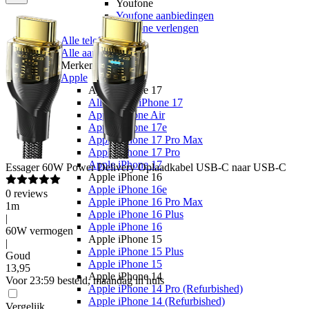
Youfone
Youfone aanbiedingen
Youfone verlengen
Alle telefoons
Alle aanbiedingen
Merken
Apple
Apple iPhone 17
Alle Apple iPhone 17
Apple iPhone Air
Apple iPhone 17e
Apple iPhone 17 Pro Max
Apple iPhone 17 Pro
Apple iPhone 17
Essager
60W Power Delivery Oplaadkabel USB-C naar USB-C
Apple iPhone 16
Apple iPhone 16e
0
reviews
Apple iPhone 16 Pro Max
1m
Apple iPhone 16 Plus
|
Apple iPhone 16
60W vermogen
Apple iPhone 15
|
Apple iPhone 15 Plus
Goud
Apple iPhone 15
13
,
95
Apple iPhone 14
Voor 23:59 besteld, maandag in huis
Apple iPhone 14 Pro (Refurbished)
Apple iPhone 14 (Refurbished)
Vergelijk