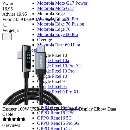
Motorola Moto G17 Power
Zwart
Motorola Moto G17
16
,
95
Motorola Edge
Advies
19,95
Motorola Edge 70 Pro
Voor 23:59 besteld, maandag in huis
Motorola Edge 70 Fusion
Motorola Edge 70
Vergelijk
Motorola Edge 60 Pro
Overige
Motorola Razr 60 Ultra
Google
Google Pixel 10
Google Pixel 10a
Google Pixel 10 Pro XL
Google Pixel 10 Pro
Google Pixel 10
Google Pixel 9
Google Pixel 9a
Google Pixel 9 Pro XL
OPPO
OPPO Reno
OPPO Reno16 Pro 5G
Essager
100W USB-C to USB-C Digital Display Elbow Data
OPPO Reno16 F 5G
Cable
OPPO Reno16 5G
OPPO Reno15 Pro 5G
0
reviews
OPPO Reno15 5G