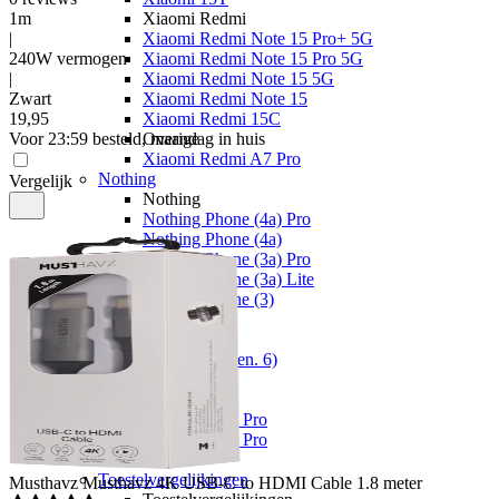
1m
Xiaomi Redmi
|
Xiaomi Redmi Note 15 Pro+ 5G
240W vermogen
Xiaomi Redmi Note 15 Pro 5G
|
Xiaomi Redmi Note 15 5G
Zwart
Xiaomi Redmi Note 15
19
,
95
Xiaomi Redmi 15C
Voor 23:59 besteld, maandag in huis
Overige
Xiaomi Redmi A7 Pro
Nothing
Vergelijk
Nothing
Nothing Phone (4a) Pro
Nothing Phone (4a)
Nothing Phone (3a) Pro
Nothing Phone (3a) Lite
Nothing Phone (3)
Fairphone
Fairphone
Fairphone (Gen. 6)
Realme
Realme
Realme GT 8 Pro
Realme GT 7 Pro
Keuzehulp
Toestelvergelijkingen
Musthavz
Musthavz 4K USB-C to HDMI Cable 1.8 meter