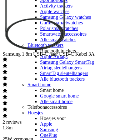
Sporthorloges
Activity trackers
Apple watches
Samsung Galaxy watches
Garmin smartwatches
Polar smartwatches
Smartwatch accessoires
Alle smartwatches
Bluetooth trackers
Bluetooth trackers
Samsung
1.8m USB-C naar USB-C Kabel 3A
Apple Airtags
Samsung Galaxy SmartTag
Airtag sleutelhangers
SmartTag sleutelhangers
Alle bluetooth trackers
Smart home
Smart home
Google smart home
Alle smart home
Telefoonaccessoires
Hoesjes
Hoesjes voor
2
reviews
Apple
1.8m
Samsung
|
OnePlus
25W vermogen