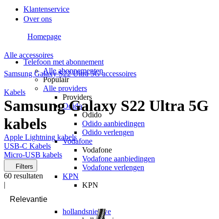
Klantenservice
Over ons
Homepage
Alle accessoires
Telefoon met abonnement
Alle abonnementen
Samsung Galaxy S22 Ultra 5G accessoires
Populair
Alle providers
Kabels
Providers
Samsung Galaxy S22 Ultra 5G
Odido
Odido
kabels
Odido aanbiedingen
Odido verlengen
Apple Lightning kabels
Vodafone
USB-C Kabels
Vodafone
Micro-USB kabels
Vodafone aanbiedingen
Filters
Vodafone verlengen
60
resultaten
KPN
|
KPN
KPN aanbiedingen
KPN verlengen
hollandsnieuwe