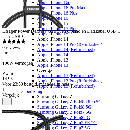
Apple iPhone 16e
Apple iPhone 16 Pro Max
Apple iPhone 16 Plus
Apple iPhone 16
Apple iPhone 15
Apple iPhone 15 Plus
Essager
Power Delivery Gewoven Oplaad en Datakabel USB-C
Apple iPhone 15
naar USB-C
Apple iPhone 14
Apple iPhone 14 Pro (Refurbished)
0
reviews
Apple iPhone 14 (Refurbished)
2m
Apple iPhone 14
|
Apple iPhone 13
100W vermogen
Apple iPhone 13
|
Overige
Zwart
Apple iPhone 15 (Refurbished)
14
,
95
Apple iPhone 13 Pro (Refurbished)
Voor 23:59 besteld, maandag in huis
Apple iPhone 13 (Refurbished)
Samsung
Vergelijk
Samsung Galaxy Z
Samsung Galaxy Z Fold8 Ultra 5G
Samsung Galaxy Z Fold8 5G
Samsung Galaxy Z Fold7 5G
Samsung Galaxy Z Flip8 5G
Samsung Galaxy Z Flip7 FE 5G
Samsung Galaxy Z Flip7 5G