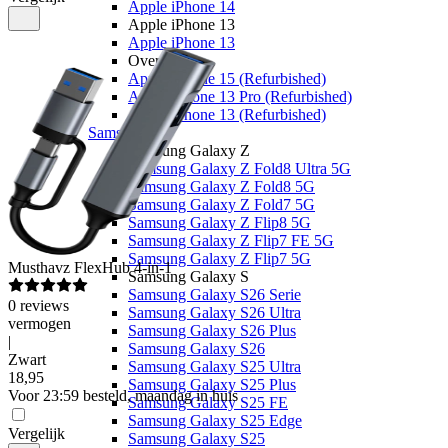
Apple iPhone 14
Apple iPhone 13
Apple iPhone 13
Overige
Apple iPhone 15 (Refurbished)
Apple iPhone 13 Pro (Refurbished)
Apple iPhone 13 (Refurbished)
Samsung
Samsung Galaxy Z
Samsung Galaxy Z Fold8 Ultra 5G
Samsung Galaxy Z Fold8 5G
Samsung Galaxy Z Fold7 5G
Samsung Galaxy Z Flip8 5G
Samsung Galaxy Z Flip7 FE 5G
Samsung Galaxy Z Flip7 5G
Musthavz
FlexHub 4-in-1
Samsung Galaxy S
Samsung Galaxy S26 Serie
0
reviews
Samsung Galaxy S26 Ultra
vermogen
Samsung Galaxy S26 Plus
|
Samsung Galaxy S26
Zwart
Samsung Galaxy S25 Ultra
18
,
95
Samsung Galaxy S25 Plus
Voor 23:59 besteld, maandag in huis
Samsung Galaxy S25 FE
Samsung Galaxy S25 Edge
Vergelijk
Samsung Galaxy S25