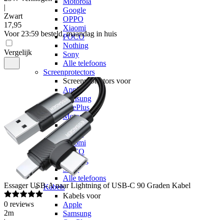
Motorola
|
Google
Zwart
OPPO
17
,
95
Xiaomi
Voor 23:59 besteld, maandag in huis
POCO
Nothing
Vergelijk
Sony
Alle telefoons
Screenprotectors
Screenprotectors voor
Apple
Samsung
OnePlus
Motorola
Google
OPPO
Xiaomi
POCO
Nothing
Sony
Alle telefoons
Essager
USB-A naar Lightning of USB-C 90 Graden Kabel
Kabels
Kabels voor
0
reviews
Apple
2m
Samsung