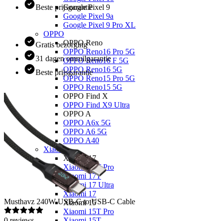
Beste prijsgarantie
Google Pixel 9
Google Pixel 9a
Google Pixel 9 Pro XL
OPPO
OPPO Reno
Gratis bezorging
OPPO Reno16 Pro 5G
31 dagen omruilgarantie
OPPO Reno16 F 5G
OPPO Reno16 5G
Beste prijsgarantie
OPPO Reno15 Pro 5G
OPPO Reno15 5G
OPPO Find X
OPPO Find X9 Ultra
OPPO A
OPPO A6x 5G
OPPO A6 5G
OPPO A40
Xiaomi
Xiaomi 17
Xiaomi 17T Pro
Xiaomi 17T
Xiaomi 17 Ultra
Xiaomi 17
Musthavz
240W USB-C to USB-C Cable
Xiaomi 15
Xiaomi 15T Pro
0
reviews
Xiaomi 15T