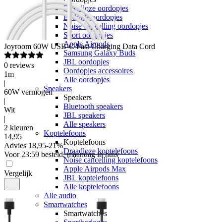
Draadloze oordopjes
Bedrade oordopjes
Noise cancelling oordopjes
Sport oordopjes
Apple Airpods
Joyroom
60W USB-C Fast Charging Data Cord
Samsung Galaxy Buds
JBL oordopjes
0
reviews
Oordopjes accessoires
1m
Alle oordopjes
|
Speakers
60W vermogen
Speakers
|
Bluetooth speakers
Wit
JBL speakers
|
Alle speakers
2 kleuren
Koptelefoons
14
,
95
Koptelefoons
Advies
18,95
-
21
%
Draadloze koptelefoons
Voor 23:59 besteld, maandag in huis
Noise cancelling koptelefoons
Apple Airpods Max
Vergelijk
JBL koptelefoons
Alle koptelefoons
Alle audio
Smartwatches
Smartwatches