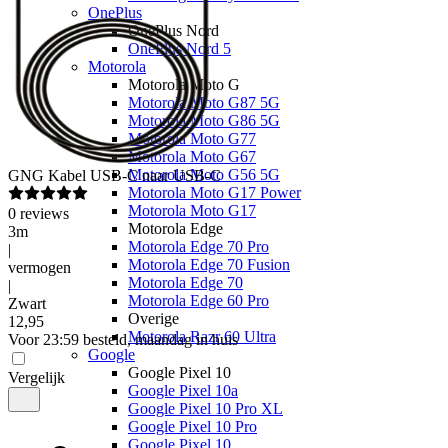
OnePlus
OnePlus Nord
OnePlus Nord 5
Motorola
Motorola Moto G
Motorola Moto G87 5G
Motorola Moto G86 5G
Motorola Moto G77
Motorola Moto G67
Motorola Moto G56 5G
GNG
Kabel USB-C naar USB-C
Motorola Moto G17 Power
Motorola Moto G17
0
reviews
Motorola Edge
3m
Motorola Edge 70 Pro
|
Motorola Edge 70 Fusion
vermogen
Motorola Edge 70
|
Motorola Edge 60 Pro
Zwart
Overige
12
,
95
Motorola Razr 60 Ultra
Voor 23:59 besteld, maandag in huis
Google
Google Pixel 10
Vergelijk
Google Pixel 10a
Google Pixel 10 Pro XL
Google Pixel 10 Pro
Google Pixel 10