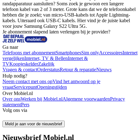
randapparatuur aansluiten? Soms zoek je gewoon een langere 
telefoon kabel van 2 of 3 meter. Grote kans dat we de telefoonkabel 
hebben die je zoekt; van micro-USB-kabels tot Apple Lightning-
kabels. Uiteraard ook USB-C kabels. Hier vind je de juiste kabel 
voor jouw Samsung Galaxy S22 Ultra 5G.
Je abonnement slapend laten verlengen bij je provider?
Ga naar
Telefoons met abonnement
Smartphones
Sim only
Accessoires
Internet
vergelijken
Internet, TV & Bellen
Internet &
TV
Koopjeskelder
Zakelijk
Vragen & contact
Orderstatus
Retour & reparatie
Nieuws
Hulp nodig?
Neem contact met ons op
Vind het antwoord op je
vraag
Servicepunt
Openingstijden
Over Mobiel.nl
Over ons
Werken bij Mobiel.nl
Algemene voorwaarden
Privacy
statement
Pers
Volg ons via
Meld je aan voor de nieuwsbrief
Nieuwsbrief Mobiel.nl