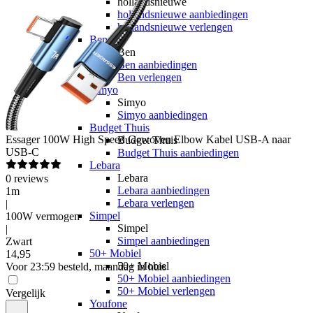
hollandsnieuwe
hollandsnieuwe aanbiedingen
hollandsnieuwe verlengen
Ben
Ben
Ben aanbiedingen
Ben verlengen
Simyo
Simyo
Simyo aanbiedingen
Budget Thuis
Essager
100W High Speed Gewoven Elbow Kabel USB-A naar
Budget Thuis
USB-C
Budget Thuis aanbiedingen
Lebara
Lebara
0
reviews
Lebara aanbiedingen
1m
Lebara verlengen
|
Simpel
100W vermogen
Simpel
|
Simpel aanbiedingen
Zwart
50+ Mobiel
14
,
95
50+ Mobiel
Voor 23:59 besteld, maandag in huis
50+ Mobiel aanbiedingen
50+ Mobiel verlengen
Vergelijk
Youfone