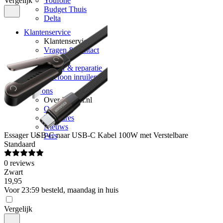
Vergelijk
Youfone
Budget Thuis
Delta
Klantenservice
Klantenservice
Vragen & contact
Zakelijk
Retour & reparatie
Telefoon inruilen
Over ons
Over Mobiel.nl
Over ons
Vacatures
Nieuws
Essager
USB-C naar USB-C Kabel 100W met Verstelbare
Pers
Standaard
0
reviews
Zwart
19
,
95
Voor 23:59 besteld, maandag in huis
Vergelijk