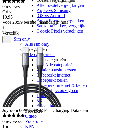
Toestelvergelijkingen
Alle Toestelvergelijkingen
0
reviews
Apple vs Samsung
Grijs
iOS vs Android
19
,
95
Apple iPhones vergelijken
Voor 23:59 besteld, maandag in huis
Samsung Galaxy vergelijken
Google Pixels vergelijken
Vergelijk
Sim only
Alle sim only
Categorieën
Alle categorieën
Alle categorieën
Alle Alle categorieën
Zonder aansluitkosten
Onbeperkt internet
Onbeperkt bellen
Onbeperkt internet & bellen
Maandelijks opzegbaar
Data only
5G
Alleen bellen
Joyroom
60W USB-C Fast Charging Data Cord
Providers
Odido
0
reviews
Vodafone
1m
KPN