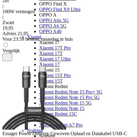
2m
OPPO Find X
|
OPPO Find X9 Ultra
100W vermogen
OPPO A
|
OPPO A6x 5G
Zwart
OPPO A6 5G
19
,
95
OPPO A40
Advies
21,95
Xiaomi
Voor 23:59 besteld, maandag in huis
Xiaomi 17
Xiaomi 17T Pro
Vergelijk
Xiaomi 17T
Xiaomi 17 Ultra
Xiaomi 17
Xiaomi 15
Xiaomi 15T Pro
Xiaomi 15T
Xiaomi Redmi
Xiaomi Redmi Note 15 Pro+ 5G
Xiaomi Redmi Note 15 Pro 5G
Xiaomi Redmi Note 15 5G
Xiaomi Redmi Note 15
Xiaomi Redmi 15C
Overige
Xiaomi Redmi A7 Pro
Nothing
Essager
Power Delivery Gewoven Oplaad en Datakabel USB-C
Nothing