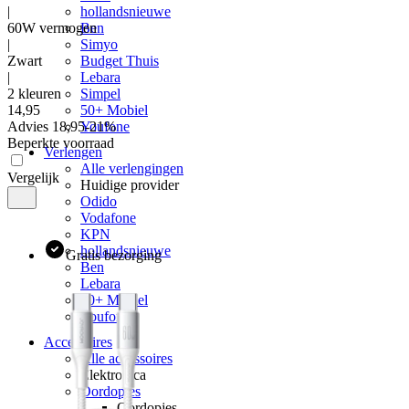
|
hollandsnieuwe
60W vermogen
Ben
|
Simyo
Zwart
Budget Thuis
|
Lebara
2 kleuren
Simpel
14
,
95
50+ Mobiel
Advies
18,95
Youfone
-
21
%
Beperkte voorraad
Verlengen
Alle verlengingen
Vergelijk
Huidige provider
Odido
Vodafone
KPN
hollandsnieuwe
Gratis bezorging
Ben
Lebara
50+ Mobiel
Youfone
Accessoires
Alle accessoires
Elektronica
Oordopjes
Oordopjes