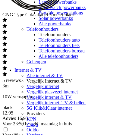
Laptop powerbanks
Smartwatch powerbanks
Portable power stations
GNG
Type C datakabel 3 meter black
Solar powerbanks
Alle powerbanks
Telefoonhouders
Telefoonhouders
Telefoonhouders auto
Telefoonhouders fiets
Telefoonhouders bureau
Alle telefoonhouders
Geheugen
Internet & TV
Alle internet & TV
5
reviews
Vergelijk Internet & TV
3m
Vergelijk internet
|
Vergelijk glasvezel internet
10W vermogen
Vergelijk internet & TV
|
Vergelijk internet, TV & bellen
black
5G Klik&Klaar internet
12
,
95
Providers
Advies
16,95
KPN
Voor 23:59 besteld, maandag in huis
Ziggo
Odido