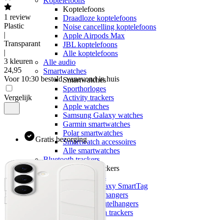
Koptelefoons
Koptelefoons
1
review
Draadloze koptelefoons
Plastic
Noise cancelling koptelefoons
|
Apple Airpods Max
Transparant
JBL koptelefoons
|
Alle koptelefoons
3 kleuren
Alle audio
24
,
95
Smartwatches
Voor 10:30 besteld, vanavond in huis
Smartwatches
Sporthorloges
Vergelijk
Activity trackers
Apple watches
Samsung Galaxy watches
Garmin smartwatches
Polar smartwatches
Gratis bezorging
Smartwatch accessoires
Alle smartwatches
Bluetooth trackers
Bluetooth trackers
Apple Airtags
Samsung Galaxy SmartTag
Airtag sleutelhangers
SmartTag sleutelhangers
Alle bluetooth trackers