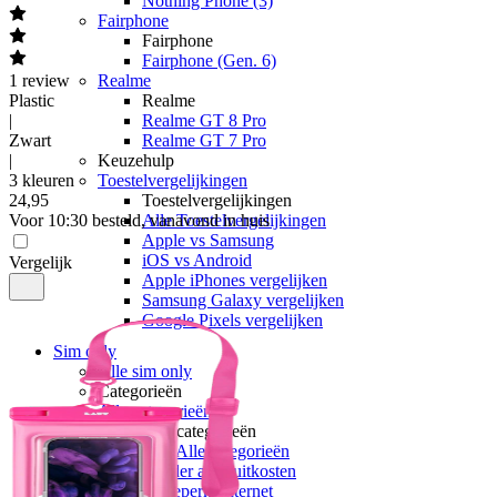
Nothing Phone (3)
Fairphone
Fairphone
Fairphone (Gen. 6)
1
review
Realme
Plastic
Realme
|
Realme GT 8 Pro
Zwart
Realme GT 7 Pro
|
Keuzehulp
3 kleuren
Toestelvergelijkingen
24
,
95
Toestelvergelijkingen
Voor 10:30 besteld, vanavond in huis
Alle Toestelvergelijkingen
Apple vs Samsung
iOS vs Android
Vergelijk
Apple iPhones vergelijken
Samsung Galaxy vergelijken
Google Pixels vergelijken
Sim only
Alle sim only
Categorieën
Alle categorieën
Alle categorieën
Alle Alle categorieën
Zonder aansluitkosten
Onbeperkt internet