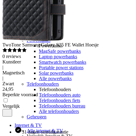
Google
OPPO
Xiaomi
POCO
Nothing
Sony
Alle telefoons
Powerbanks
TwoTone
Samsung Galaxy S25 FE Wallet Hoesje
Powerbanks
MagSafe powerbanks
0
reviews
Laptop powerbanks
Kunstleer
Smartwatch powerbanks
|
Portable power stations
Magnetisch
Solar powerbanks
|
Alle powerbanks
Zwart
Telefoonhouders
24
,
95
Telefoonhouders
Beperkte voorraad
Telefoonhouders auto
Telefoonhouders fiets
Telefoonhouders bureau
Vergelijk
Alle telefoonhouders
Geheugen
Internet & TV
Alle internet & TV
31 dagen omruilgarantie