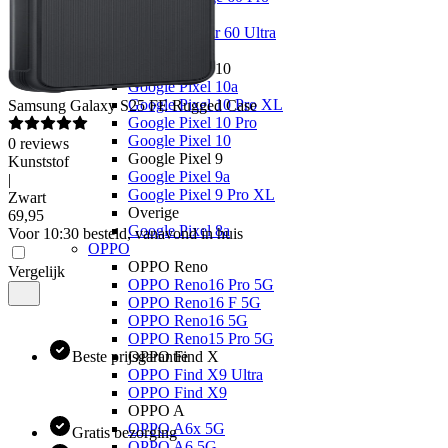
Overige
Motorola Razr 60 Ultra
Google
Google Pixel 10
Google Pixel 10a
Google Pixel 10 Pro XL
Samsung
Galaxy S25 FE Rugged Case
Google Pixel 10 Pro
Google Pixel 10
0
reviews
Google Pixel 9
Kunststof
Google Pixel 9a
|
Google Pixel 9 Pro XL
Zwart
Overige
69
,
95
Google Pixel 8a
Voor 10:30 besteld, vanavond in huis
OPPO
OPPO Reno
Vergelijk
OPPO Reno16 Pro 5G
OPPO Reno16 F 5G
OPPO Reno16 5G
OPPO Reno15 Pro 5G
Beste prijsgarantie
OPPO Find X
OPPO Find X9 Ultra
OPPO Find X9
OPPO A
OPPO A6x 5G
Gratis bezorging
OPPO A6 5G