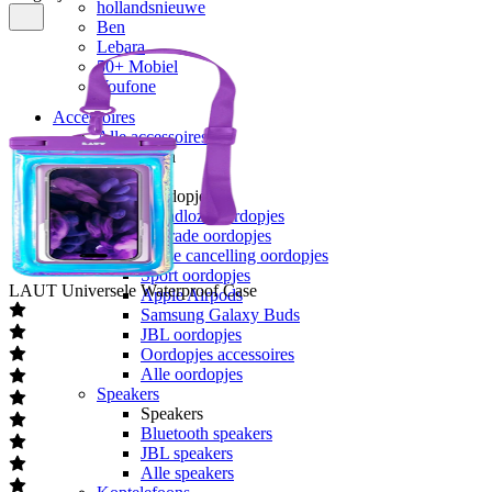
hollandsnieuwe
Ben
Lebara
50+ Mobiel
Youfone
Accessoires
Alle accessoires
Elektronica
Oordopjes
Oordopjes
Draadloze oordopjes
Bedrade oordopjes
Noise cancelling oordopjes
Sport oordopjes
LAUT
Universele Waterproof Case
Apple Airpods
Samsung Galaxy Buds
JBL oordopjes
Oordopjes accessoires
Alle oordopjes
Speakers
Speakers
Bluetooth speakers
JBL speakers
Alle speakers