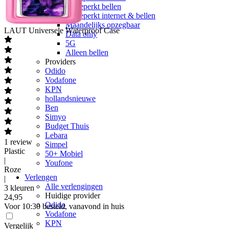
Onbeperkt bellen
Onbeperkt internet & bellen
Maandelijks opzegbaar
LAUT
Universele Waterproof Case
Data only
5G
Alleen bellen
Providers
Odido
Vodafone
KPN
hollandsnieuwe
Ben
Simyo
Budget Thuis
Lebara
1
review
Simpel
Plastic
50+ Mobiel
|
Youfone
Roze
Verlengen
|
Alle verlengingen
3 kleuren
Huidige provider
24
,
95
Odido
Voor 10:30 besteld, vanavond in huis
Vodafone
KPN
Vergelijk