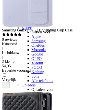
OPPO
Xiaomi
POCO
Nothing
Sony
Alle telefoons
Kabels
Samsung
Galaxy S25 FE Standing Grip Case
Kabels voor
Apple
0
reviews
Samsung
Kunststof
OnePlus
|
Motorola
Lichtblauw
Google
|
OPPO
2 kleuren
Xiaomi
54
,
95
POCO
Beperkte voorraad
Nothing
Sony
Vergelijk
Alle telefoons
Opladers
Opladers voor
Apple
Samsung
OnePlus
Motorola