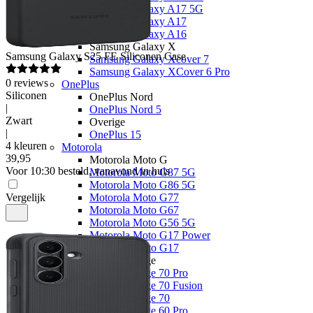
Samsung Galaxy A17 5G
Samsung Galaxy A17
Samsung Galaxy A16
Samsung Galaxy X
Samsung
Galaxy S25 FE Siliconen Case
Samsung Galaxy Xcover 7
Samsung Galaxy XCover 6 Pro
0
reviews
OnePlus
Siliconen
OnePlus Nord
|
OnePlus Nord 5
Zwart
Overige
|
OnePlus 15
4 kleuren
Motorola
39
,
95
Motorola Moto G
Voor 10:30 besteld, vanavond in huis
Motorola Moto G87 5G
Motorola Moto G86 5G
Vergelijk
Motorola Moto G77
Motorola Moto G67
Motorola Moto G56 5G
Motorola Moto G17 Power
Motorola Moto G17
Motorola Edge
Motorola Edge 70 Pro
Motorola Edge 70 Fusion
Motorola Edge 70
Motorola Edge 60 Pro