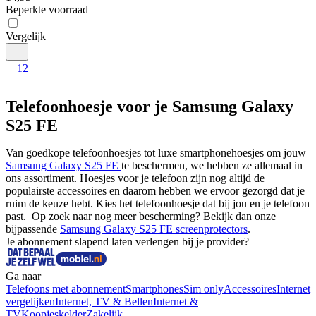
Beperkte voorraad
Vergelijk
1
2
Telefoonhoesje voor je Samsung Galaxy
S25 FE
Van goedkope telefoonhoesjes tot luxe smartphonehoesjes om jouw 
Samsung Galaxy S25 FE 
te beschermen, we hebben ze allemaal in 
ons assortiment. Hoesjes voor je telefoon zijn nog altijd de 
populairste accessoires en daarom hebben we ervoor gezorgd dat je 
ruim de keuze hebt. Kies het telefoonhoesje dat bij jou en je telefoon 
past.  Op zoek naar nog meer bescherming? Bekijk dan onze 
bijpassende 
Samsung Galaxy S25 FE screenprotectors
.
Je abonnement slapend laten verlengen bij je provider?
Ga naar
Telefoons met abonnement
Smartphones
Sim only
Accessoires
Internet
vergelijken
Internet, TV & Bellen
Internet &
TV
Koopjeskelder
Zakelijk