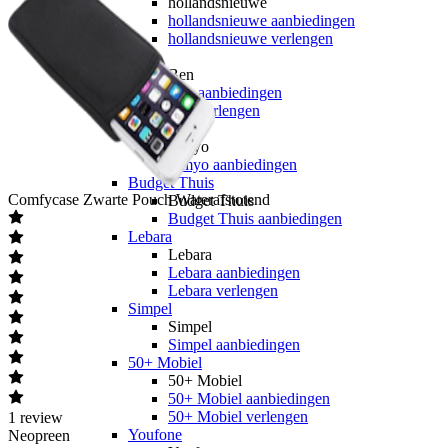
hollandsnieuwe
hollandsnieuwe aanbiedingen
hollandsnieuwe verlengen
Ben
Ben
Ben aanbiedingen
Ben verlengen
Simyo
Simyo
Simyo aanbiedingen
Budget Thuis
Comfycase
Zwarte Pouch Waterafstotend
Budget Thuis
Budget Thuis aanbiedingen
Lebara
Lebara
Lebara aanbiedingen
Lebara verlengen
Simpel
Simpel
Simpel aanbiedingen
50+ Mobiel
50+ Mobiel
50+ Mobiel aanbiedingen
50+ Mobiel verlengen
1
review
Youfone
Neopreen