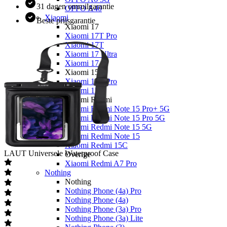
31 dagen omruilgarantie
OPPO A40
Xiaomi
Beste prijsgarantie
Xiaomi 17
Xiaomi 17T Pro
Xiaomi 17T
Xiaomi 17 Ultra
Xiaomi 17
Xiaomi 15
Xiaomi 15T Pro
Xiaomi 15T
Xiaomi Redmi
Xiaomi Redmi Note 15 Pro+ 5G
Xiaomi Redmi Note 15 Pro 5G
Xiaomi Redmi Note 15 5G
Xiaomi Redmi Note 15
Xiaomi Redmi 15C
LAUT
Universele Waterproof Case
Overige
Xiaomi Redmi A7 Pro
Nothing
Nothing
Nothing Phone (4a) Pro
Nothing Phone (4a)
Nothing Phone (3a) Pro
Nothing Phone (3a) Lite