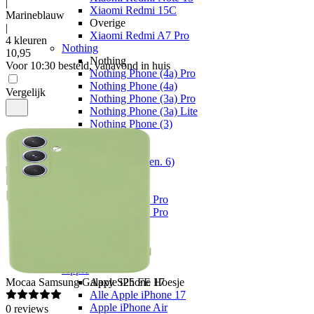
|
Xiaomi Redmi 15C
Marineblauw
Overige
|
Xiaomi Redmi A7 Pro
4 kleuren
Nothing
10
,
95
Nothing
Voor 10:30 besteld, vanavond in huis
Nothing Phone (4a) Pro
Nothing Phone (4a)
Vergelijk
Nothing Phone (3a) Pro
Nothing Phone (3a) Lite
Nothing Phone (3)
Fairphone
Fairphone
Fairphone (Gen. 6)
Realme
Realme
Realme GT 8 Pro
Realme GT 7 Pro
Telefoons
Alle telefoons
Merken
Apple
Mocaa
Samsung Galaxy S25 FE Hoesje
Apple iPhone 17
Alle Apple iPhone 17
Apple iPhone Air
0
reviews