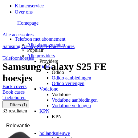
Klantenservice
Over ons
Homepage
Alle accessoires
Telefoon met abonnement
Alle abonnementen
Samsung Galaxy S25 FE accessoires
Populair
Alle providers
Telefoonhoesjes
Providers
Samsung Galaxy S25 FE
Odido
Odido
hoesjes
Odido aanbiedingen
Odido verlengen
Back covers
Vodafone
Book cases
Vodafone
Toebehoren
Vodafone aanbiedingen
Filters
(1)
Vodafone verlengen
33
resultaten
KPN
|
KPN
KPN aanbiedingen
KPN verlengen
hollandsnieuwe