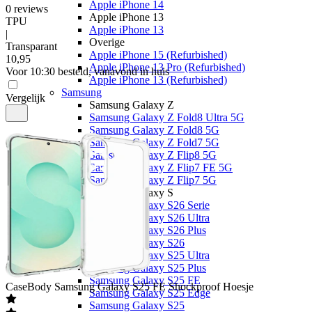
Apple iPhone 14
0
reviews
Apple iPhone 13
TPU
Apple iPhone 13
|
Overige
Transparant
Apple iPhone 15 (Refurbished)
10
,
95
Apple iPhone 13 Pro (Refurbished)
Voor 10:30 besteld, vanavond in huis
Apple iPhone 13 (Refurbished)
Samsung
Vergelijk
Samsung Galaxy Z
Samsung Galaxy Z Fold8 Ultra 5G
Samsung Galaxy Z Fold8 5G
Samsung Galaxy Z Fold7 5G
Samsung Galaxy Z Flip8 5G
Samsung Galaxy Z Flip7 FE 5G
Samsung Galaxy Z Flip7 5G
Samsung Galaxy S
Samsung Galaxy S26 Serie
Samsung Galaxy S26 Ultra
Samsung Galaxy S26 Plus
Samsung Galaxy S26
Samsung Galaxy S25 Ultra
Samsung Galaxy S25 Plus
Samsung Galaxy S25 FE
CaseBody
Samsung Galaxy S25 FE Shockproof Hoesje
Samsung Galaxy S25 Edge
Samsung Galaxy S25