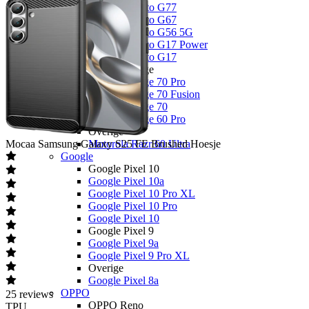
Motorola Moto G77
Motorola Moto G67
Motorola Moto G56 5G
Motorola Moto G17 Power
Motorola Moto G17
Motorola Edge
Motorola Edge 70 Pro
Motorola Edge 70 Fusion
Motorola Edge 70
Motorola Edge 60 Pro
Overige
Mocaa
Samsung Galaxy S25 FE Brushed Hoesje
Motorola Razr 60 Ultra
Google
Google Pixel 10
Google Pixel 10a
Google Pixel 10 Pro XL
Google Pixel 10 Pro
Google Pixel 10
Google Pixel 9
Google Pixel 9a
Google Pixel 9 Pro XL
Overige
Google Pixel 8a
OPPO
25
reviews
OPPO Reno
TPU