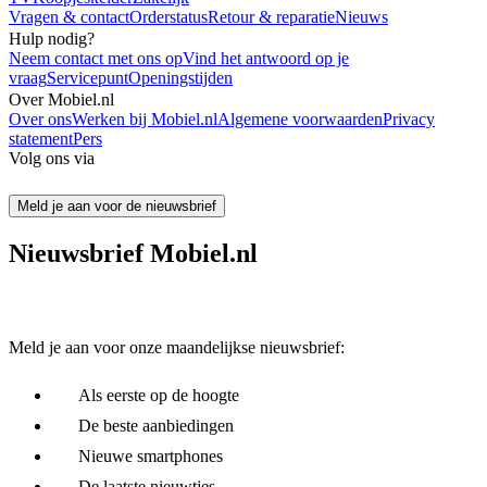
Vragen & contact
Orderstatus
Retour & reparatie
Nieuws
Hulp nodig?
Neem contact met ons op
Vind het antwoord op je
vraag
Servicepunt
Openingstijden
Over Mobiel.nl
Over ons
Werken bij Mobiel.nl
Algemene voorwaarden
Privacy
statement
Pers
Volg ons via
Meld je aan voor de nieuwsbrief
Nieuwsbrief Mobiel.nl
Meld je aan voor onze maandelijkse nieuwsbrief:
Als eerste op de hoogte
De beste aanbiedingen
Nieuwe smartphones
De laatste nieuwtjes