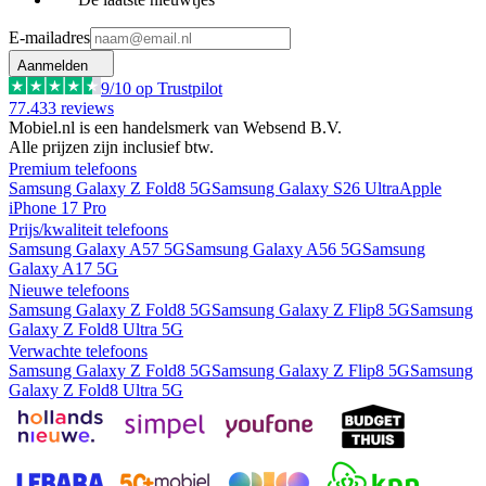
E-mailadres
Aanmelden
9
/10 op Trustpilot
77.433
reviews
Mobiel.nl is een handelsmerk van Websend B.V.
Alle prijzen zijn inclusief btw.
Premium telefoons
Samsung Galaxy Z Fold8 5G
Samsung Galaxy S26 Ultra
Apple
iPhone 17 Pro
Prijs/kwaliteit telefoons
Samsung Galaxy A57 5G
Samsung Galaxy A56 5G
Samsung
Galaxy A17 5G
Nieuwe telefoons
Samsung Galaxy Z Fold8 5G
Samsung Galaxy Z Flip8 5G
Samsung
Galaxy Z Fold8 Ultra 5G
Verwachte telefoons
Samsung Galaxy Z Fold8 5G
Samsung Galaxy Z Flip8 5G
Samsung
Galaxy Z Fold8 Ultra 5G