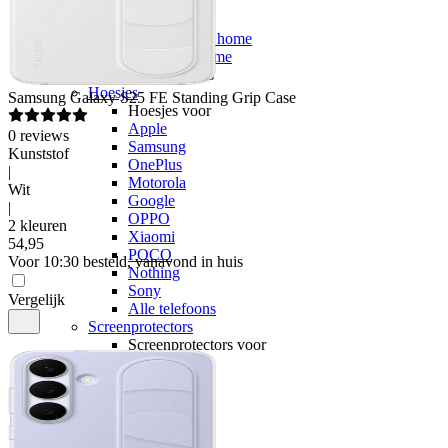
Smart home
Smart home
Google smart home
Alle smart home
Telefoonaccessoires
Hoesjes
Samsung
Galaxy S25 FE Standing Grip Case
Hoesjes voor
Apple
0
reviews
Samsung
Kunststof
OnePlus
|
Motorola
Wit
Google
|
OPPO
2 kleuren
Xiaomi
54
,
95
POCO
Voor 10:30 besteld, vanavond in huis
Nothing
Sony
Vergelijk
Alle telefoons
Screenprotectors
Screenprotectors voor
Apple
Samsung
OnePlus
Motorola
Google