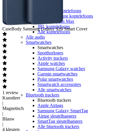
Koptelefoons
Koptelefoons
Draadloze koptelefoons
Noise cancelling koptelefoons
Apple Airpods Max
JBL koptelefoons
CaseBody
Samsung Galaxy S26 Smart Cover
Alle koptelefoons
Alle audio
Smartwatches
Smartwatches
Sporthorloges
Activity trackers
Apple watches
Samsung Galaxy watches
Garmin smartwatches
Polar smartwatches
Smartwatch accessoires
Alle smartwatches
1
review
Bluetooth trackers
Kunstleer
Bluetooth trackers
|
Apple Airtags
Magnetisch
Samsung Galaxy SmartTag
|
Airtag sleutelhangers
Blauw
SmartTag sleutelhangers
|
Alle bluetooth trackers
4 kleuren