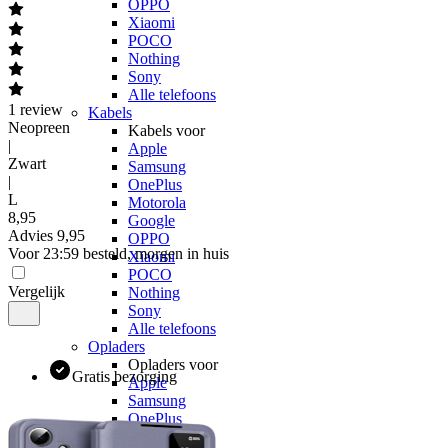
OPPO
Xiaomi
POCO
Nothing
Sony
Alle telefoons
1
review
Kabels
Neopreen
Kabels voor
|
Apple
Zwart
Samsung
|
OnePlus
L
Motorola
8
,
95
Google
Advies
9,95
OPPO
Voor 23:59 besteld, morgen in huis
Xiaomi
POCO
Vergelijk
Nothing
Sony
Alle telefoons
Opladers
Opladers voor
Gratis bezorging
Apple
Samsung
OnePlus
Motorola