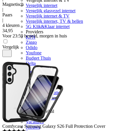
Vergelijk Internet & TV
Magnetisch
Vergelijk internet
|
Vergelijk glasvezel internet
Paars
Vergelijk internet & TV
|
Vergelijk internet, TV & bellen
4 kleuren
5G Klik&Klaar internet
34
,
95
Providers
Voor 23:59 besteld, morgen in huis
KPN
Ziggo
Vergelijk
Odido
Youfone
Budget Thuis
Delta
Klantenservice
Klantenservice
Vragen & contact
Zakelijk
Retour & reparatie
Telefoon inruilen
Over ons
Over Mobiel.nl
Over ons
Vacatures
Comfycase
Samsung Galaxy S26 Full Protection Cover
Nieuws