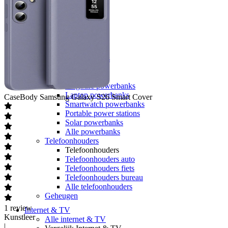
Google
OPPO
Xiaomi
POCO
Nothing
Sony
Alle telefoons
Powerbanks
Powerbanks
MagSafe powerbanks
Laptop powerbanks
CaseBody
Samsung Galaxy S26 Smart Cover
Smartwatch powerbanks
Portable power stations
Solar powerbanks
Alle powerbanks
Telefoonhouders
Telefoonhouders
Telefoonhouders auto
Telefoonhouders fiets
Telefoonhouders bureau
Alle telefoonhouders
Geheugen
1
review
Internet & TV
Kunstleer
Alle internet & TV
|