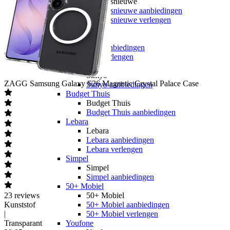
hollandsnieuwe
hollandsnieuwe aanbiedingen
hollandsnieuwe verlengen
Ben
Ben
Ben aanbiedingen
Ben verlengen
Simyo
Simyo
ZAGG
Samsung Galaxy S26 Magnetic Crystal Palace Case
Simyo aanbiedingen
Budget Thuis
Budget Thuis
Budget Thuis aanbiedingen
Lebara
Lebara
Lebara aanbiedingen
Lebara verlengen
Simpel
Simpel
Simpel aanbiedingen
50+ Mobiel
23
reviews
50+ Mobiel
Kunststof
50+ Mobiel aanbiedingen
|
50+ Mobiel verlengen
Transparant
Youfone