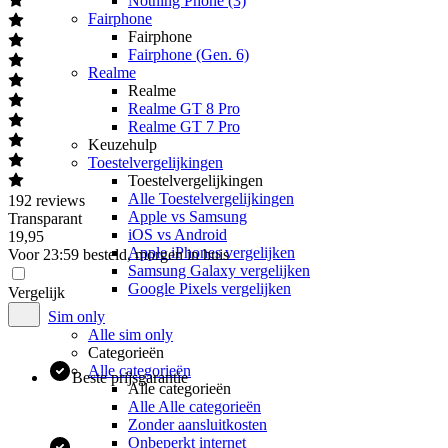
Nothing Phone (3)
Fairphone
Fairphone
Fairphone (Gen. 6)
Realme
Realme
Realme GT 8 Pro
Realme GT 7 Pro
Keuzehulp
Toestelvergelijkingen
Toestelvergelijkingen
Alle Toestelvergelijkingen
192
reviews
Apple vs Samsung
Transparant
iOS vs Android
19
,
95
Apple iPhones vergelijken
Voor 23:59 besteld, morgen in huis
Samsung Galaxy vergelijken
Google Pixels vergelijken
Vergelijk
Sim only
Alle sim only
Categorieën
Alle categorieën
Beste prijsgarantie
Alle categorieën
Alle Alle categorieën
Zonder aansluitkosten
Onbeperkt internet