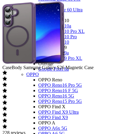
Overige
Motorola Razr 60 Ultra
Google
Google Pixel 10
Google Pixel 10a
Google Pixel 10 Pro XL
Google Pixel 10 Pro
Google Pixel 10
Google Pixel 9
Google Pixel 9a
Google Pixel 9 Pro XL
Overige
CaseBody
Samsung Galaxy S26 Magnetic Case
Google Pixel 8a
OPPO
OPPO Reno
OPPO Reno16 Pro 5G
OPPO Reno16 F 5G
OPPO Reno16 5G
OPPO Reno15 Pro 5G
OPPO Find X
OPPO Find X9 Ultra
OPPO Find X9
OPPO A
OPPO A6x 5G
228
reviews
OPPO A6 5G