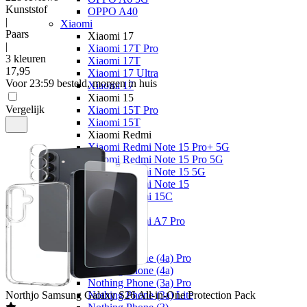
Kunststof
OPPO A40
|
Xiaomi
Paars
Xiaomi 17
|
Xiaomi 17T Pro
3 kleuren
Xiaomi 17T
17
,
95
Xiaomi 17 Ultra
Voor 23:59 besteld, morgen in huis
Xiaomi 17
Xiaomi 15
Vergelijk
Xiaomi 15T Pro
Xiaomi 15T
Xiaomi Redmi
Xiaomi Redmi Note 15 Pro+ 5G
Xiaomi Redmi Note 15 Pro 5G
Xiaomi Redmi Note 15 5G
Xiaomi Redmi Note 15
Xiaomi Redmi 15C
Overige
Xiaomi Redmi A7 Pro
Nothing
Nothing
Nothing Phone (4a) Pro
Nothing Phone (4a)
Nothing Phone (3a) Pro
Northjo
Samsung Galaxy S26 All-in-One Protection Pack
Nothing Phone (3a) Lite