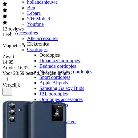
hollandsnieuwe
Ben
Lebara
50+ Mobiel
Youfone
13
reviews
Accessoires
Leer
Alle accessoires
|
Elektronica
Magnetisch
Oordopjes
|
Oordopjes
Zwart
Draadloze oordopjes
14
,
95
Bedrade oordopjes
Advies
16,95
Noise cancelling oordopjes
Voor 23:59 besteld, morgen in huis
Sport oordopjes
Apple Airpods
Vergelijk
Samsung Galaxy Buds
JBL oordopjes
Oordopjes accessoires
Alle oordopjes
Speakers
Speakers
Bluetooth speakers
JBL speakers
Alle speakers