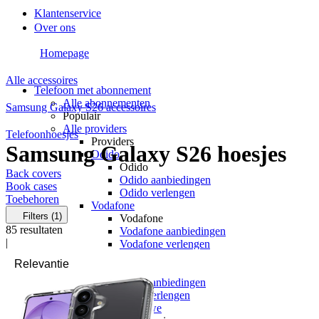
Klantenservice
Over ons
Homepage
Alle accessoires
Telefoon met abonnement
Alle abonnementen
Samsung Galaxy S26 accessoires
Populair
Alle providers
Telefoonhoesjes
Providers
Samsung Galaxy S26 hoesjes
Odido
Odido
Back covers
Odido aanbiedingen
Book cases
Odido verlengen
Toebehoren
Vodafone
Filters
(1)
Vodafone
85
resultaten
Vodafone aanbiedingen
|
Vodafone verlengen
KPN
KPN
KPN aanbiedingen
KPN verlengen
hollandsnieuwe