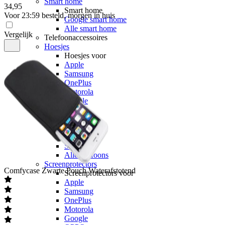
Smart home
34
,
95
Smart home
Voor 23:59 besteld, morgen in huis
Google smart home
Alle smart home
Vergelijk
Telefoonaccessoires
Hoesjes
Hoesjes voor
Apple
Samsung
OnePlus
Motorola
Google
OPPO
Xiaomi
POCO
Nothing
Sony
Alle telefoons
Screenprotectors
Comfycase
Zwarte Pouch Waterafstotend
Screenprotectors voor
Apple
Samsung
OnePlus
Motorola
Google