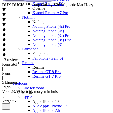
Xiaomi Redmi 15C
DUX DUCIS
Samsung Galaxy S26 Magnetic Mat Hoesje
Overige
Xiaomi Redmi A7 Pro
Nothing
Nothing
Nothing Phone (4a) Pro
Nothing Phone (4a)
Nothing Phone (3a) Pro
Nothing Phone (3a) Lite
Nothing Phone (3)
Fairphone
Fairphone
Fairphone (Gen. 6)
13
reviews
Realme
Kunststof
Realme
|
Realme GT 8 Pro
Paars
Realme GT 7 Pro
|
5 kleuren
Telefoons
19
,
95
Alle telefoons
Voor 23:59 besteld, morgen in huis
Merken
Apple
Vergelijk
Apple iPhone 17
Alle Apple iPhone 17
Apple iPhone Air