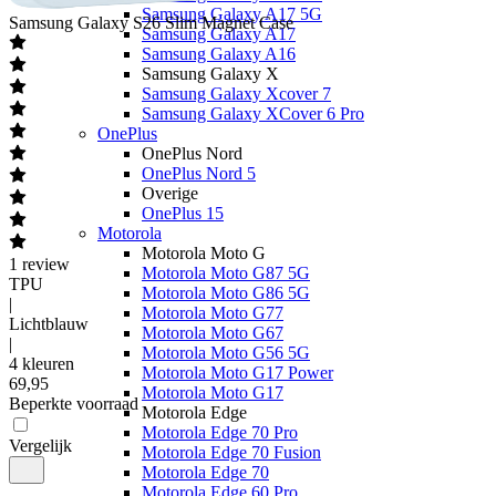
Samsung Galaxy A17 5G
Samsung
Galaxy S26 Slim Magnet Case
Samsung Galaxy A17
Samsung Galaxy A16
Samsung Galaxy X
Samsung Galaxy Xcover 7
Samsung Galaxy XCover 6 Pro
OnePlus
OnePlus Nord
OnePlus Nord 5
Overige
OnePlus 15
Motorola
Motorola Moto G
1
review
Motorola Moto G87 5G
TPU
Motorola Moto G86 5G
|
Motorola Moto G77
Lichtblauw
Motorola Moto G67
|
Motorola Moto G56 5G
4 kleuren
Motorola Moto G17 Power
69
,
95
Motorola Moto G17
Beperkte voorraad
Motorola Edge
Motorola Edge 70 Pro
Vergelijk
Motorola Edge 70 Fusion
Motorola Edge 70
Motorola Edge 60 Pro