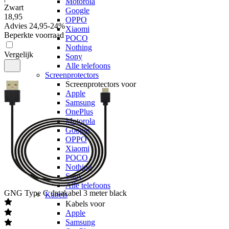
Motorola
Zwart
Google
18
,
95
OPPO
Advies
24,95
-
24
%
Xiaomi
Beperkte voorraad
POCO
Nothing
Vergelijk
Sony
Alle telefoons
Screenprotectors
Screenprotectors voor
Apple
Samsung
OnePlus
Motorola
Google
OPPO
Xiaomi
POCO
Nothing
Sony
Alle telefoons
GNG
Type C datakabel 3 meter black
Kabels
Kabels voor
Apple
Samsung