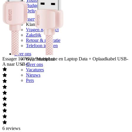
Youfone
Budget Thuis
Delta
Klantenservice
Klantenservice
Vragen & contact
Zakelijk
Retour & reparatie
Telefoon inruilen
Over ons
Essager
100W(!) Smartphone en Laptop Data + Oplaadkabel USB-
Over Mobiel.nl
A naar USB-C
Over ons
Vacatures
Nieuws
Pers
6
reviews