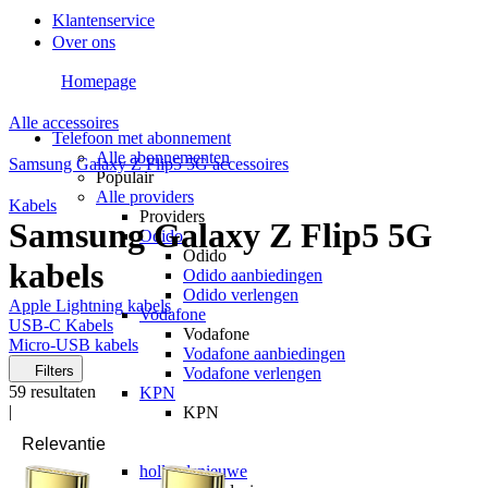
Klantenservice
Over ons
Homepage
Alle accessoires
Telefoon met abonnement
Alle abonnementen
Samsung Galaxy Z Flip5 5G accessoires
Populair
Alle providers
Kabels
Providers
Samsung Galaxy Z Flip5 5G
Odido
Odido
kabels
Odido aanbiedingen
Odido verlengen
Apple Lightning kabels
Vodafone
USB-C Kabels
Vodafone
Micro-USB kabels
Vodafone aanbiedingen
Filters
Vodafone verlengen
59
resultaten
KPN
|
KPN
KPN aanbiedingen
KPN verlengen
hollandsnieuwe