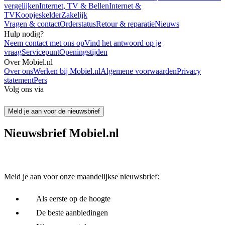
vergelijken
Internet, TV & Bellen
Internet &
TV
Koopjeskelder
Zakelijk
Vragen & contact
Orderstatus
Retour & reparatie
Nieuws
Hulp nodig?
Neem contact met ons op
Vind het antwoord op je
vraag
Servicepunt
Openingstijden
Over Mobiel.nl
Over ons
Werken bij Mobiel.nl
Algemene voorwaarden
Privacy
statement
Pers
Volg ons via
Meld je aan voor de nieuwsbrief
Nieuwsbrief Mobiel.nl
Meld je aan voor onze maandelijkse nieuwsbrief:
Als eerste op de hoogte
De beste aanbiedingen