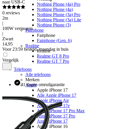
naar USB-C
Nothing Phone (4a) Pro
Nothing Phone (4a)
0
reviews
Nothing Phone (3a) Pro
2m
Nothing Phone (3a) Lite
|
Nothing Phone (3)
100W vermogen
Fairphone
|
Fairphone
Zwart
Fairphone (Gen. 6)
14
,
95
Realme
Voor 23:59 besteld, maandag in huis
Realme
Realme GT 8 Pro
Vergelijk
Realme GT 7 Pro
Telefoons
Alle telefoons
Merken
31 dagen omruilgarantie
Apple
Apple iPhone 17
Alle Apple iPhone 17
Apple iPhone Air
Apple iPhone 17e
Apple iPhone 17 Pro Max
Apple iPhone 17 Pro
Apple iPhone 17
Apple iPhone 16