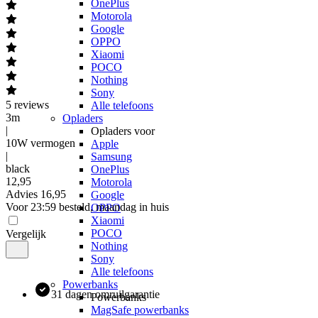
OnePlus
Motorola
Google
OPPO
Xiaomi
POCO
Nothing
Sony
5
reviews
Alle telefoons
3m
Opladers
|
Opladers voor
10W vermogen
Apple
|
Samsung
black
OnePlus
12
,
95
Motorola
Advies
16,95
Google
Voor 23:59 besteld, maandag in huis
OPPO
Xiaomi
POCO
Vergelijk
Nothing
Sony
Alle telefoons
Powerbanks
31 dagen omruilgarantie
Powerbanks
MagSafe powerbanks