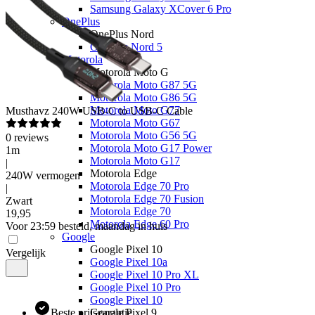
Samsung Galaxy XCover 6 Pro
OnePlus
OnePlus Nord
OnePlus Nord 5
Motorola
Motorola Moto G
Motorola Moto G87 5G
Motorola Moto G86 5G
Motorola Moto G77
Musthavz
240W USB-C to USB-C Cable
Motorola Moto G67
Motorola Moto G56 5G
0
reviews
Motorola Moto G17 Power
1m
Motorola Moto G17
|
Motorola Edge
240W vermogen
Motorola Edge 70 Pro
|
Motorola Edge 70 Fusion
Zwart
Motorola Edge 70
19
,
95
Motorola Edge 60 Pro
Voor 23:59 besteld, maandag in huis
Google
Google Pixel 10
Vergelijk
Google Pixel 10a
Google Pixel 10 Pro XL
Google Pixel 10 Pro
Google Pixel 10
Beste prijsgarantie
Google Pixel 9