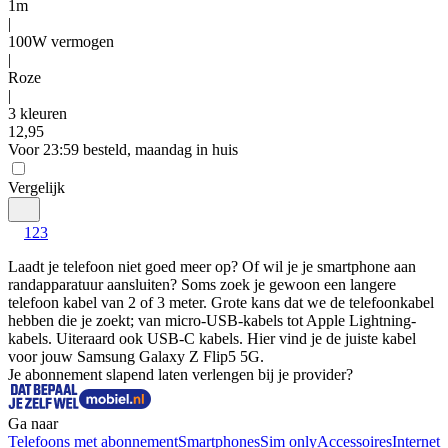
1m
|
100W vermogen
|
Roze
|
3 kleuren
12
,
95
Voor 23:59 besteld, maandag in huis
Vergelijk
1
2
3
Laadt je telefoon niet goed meer op? Of wil je je smartphone aan 
randapparatuur aansluiten? Soms zoek je gewoon een langere 
telefoon kabel van 2 of 3 meter. Grote kans dat we de telefoonkabel 
hebben die je zoekt; van micro-USB-kabels tot Apple Lightning-
kabels. Uiteraard ook USB-C kabels. Hier vind je de juiste kabel 
voor jouw Samsung Galaxy Z Flip5 5G.
Je abonnement slapend laten verlengen bij je provider?
Ga naar
Telefoons met abonnement
Smartphones
Sim only
Accessoires
Internet