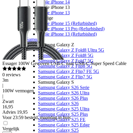
Apple iPhone 14
Apple iPhone 13
Apple iPhone 13
Overige
Apple iPhone 15 (Refurbished)
Apple iPhone 13 Pro (Refurbished)
Apple iPhone 13 (Refurbished)
Samsung
Samsung Galaxy Z
Samsung Galaxy Z Fold8 Ultra 5G
Samsung Galaxy Z Fold8 5G
Samsung Galaxy Z Fold7 5G
Essager
100W Gewoven USB-C naar USB-C Super Speed Cable
Samsung Galaxy Z Flip8 5G
Samsung Galaxy Z Flip7 FE 5G
0
reviews
Samsung Galaxy Z Flip7 5G
3m
Samsung Galaxy S
|
Samsung Galaxy S26 Serie
100W vermogen
Samsung Galaxy S26 Ultra
|
Samsung Galaxy S26 Plus
Zwart
Samsung Galaxy S26
16
,
95
Samsung Galaxy S25 Ultra
Advies
19,95
Samsung Galaxy S25 Plus
Voor 23:59 besteld, maandag in huis
Samsung Galaxy S25 FE
Samsung Galaxy S25 Edge
Vergelijk
Samsung Galaxy S25