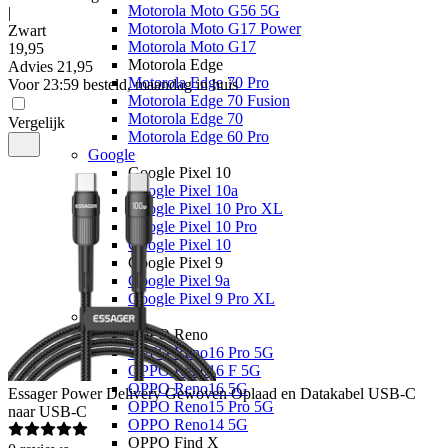
Motorola Moto G56 5G
|
Motorola Moto G17 Power
Zwart
Motorola Moto G17
19
,
95
Motorola Edge
Advies
21,95
Motorola Edge 70 Pro
Voor 23:59 besteld, maandag in huis
Motorola Edge 70 Fusion
Motorola Edge 70
Vergelijk
Motorola Edge 60 Pro
Google
Google Pixel 10
Google Pixel 10a
Google Pixel 10 Pro XL
Google Pixel 10 Pro
Google Pixel 10
Google Pixel 9
Google Pixel 9a
Google Pixel 9 Pro XL
OPPO
OPPO Reno
OPPO Reno16 Pro 5G
OPPO Reno16 F 5G
OPPO Reno16 5G
Essager
Power Delivery Gewoven Oplaad en Datakabel USB-C
OPPO Reno15 Pro 5G
naar USB-C
OPPO Reno14 5G
OPPO Find X