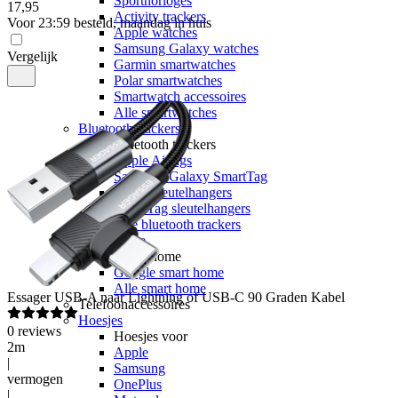
Sporthorloges
17
,
95
Activity trackers
Voor 23:59 besteld, maandag in huis
Apple watches
Samsung Galaxy watches
Vergelijk
Garmin smartwatches
Polar smartwatches
Smartwatch accessoires
Alle smartwatches
Bluetooth trackers
Bluetooth trackers
Apple Airtags
Samsung Galaxy SmartTag
Airtag sleutelhangers
SmartTag sleutelhangers
Alle bluetooth trackers
Smart home
Smart home
Google smart home
Alle smart home
Essager
USB-A naar Lightning of USB-C 90 Graden Kabel
Telefoonaccessoires
Hoesjes
0
reviews
Hoesjes voor
2m
Apple
|
Samsung
vermogen
OnePlus
|