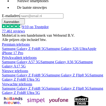
Nieuwe smartphones
De laatste nieuwtjes
E-mailadres
Aanmelden
9
/10 op Trustpilot
77.461
reviews
Mobiel.nl is een handelsmerk van Websend B.V.
Alle prijzen zijn inclusief btw.
Premium telefoons
Samsung Galaxy Z Fold8 5G
Samsung Galaxy S26 Ultra
Apple
iPhone 17 Pro
Prijs/kwaliteit telefoons
Samsung Galaxy A57 5G
Samsung Galaxy A56 5G
Samsung
Galaxy A17 5G
Nieuwe telefoons
Samsung Galaxy Z Fold8 5G
Samsung Galaxy Z Flip8 5G
Samsung
Galaxy Z Fold8 Ultra 5G
Verwachte telefoons
Samsung Galaxy Z Fold8 5G
Samsung Galaxy Z Flip8 5G
Samsung
Galaxy Z Fold8 Ultra 5G