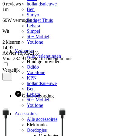
0
reviews
hollandsnieuwe
1m
Ben
|
Simyo
60W vermogen
Budget Thuis
|
Lebara
Wit
Simpel
|
50+ Mobiel
2 kleuren
Youfone
14
,
95
Verlengen
Advies
18,95
-
21
%
Alle verlengingen
Voor 23:59 besteld, maandag in huis
Huidige provider
Odido
Vergelijk
Vodafone
KPN
hollandsnieuwe
Ben
Lebara
Gratis bezorging
50+ Mobiel
Youfone
Accessoires
Alle accessoires
Elektronica
Oordopjes
Oordopjes