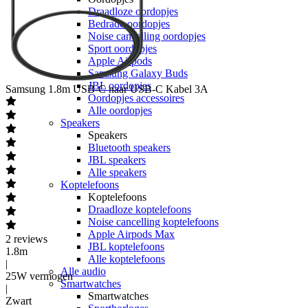
Draadloze oordopjes
Bedrade oordopjes
Noise cancelling oordopjes
Sport oordopjes
Apple Airpods
Samsung Galaxy Buds
JBL oordopjes
Samsung
1.8m USB-C naar USB-C Kabel 3A
Oordopjes accessoires
Alle oordopjes
Speakers
Speakers
Bluetooth speakers
JBL speakers
Alle speakers
Koptelefoons
Koptelefoons
Draadloze koptelefoons
Noise cancelling koptelefoons
Apple Airpods Max
2
reviews
JBL koptelefoons
1.8m
Alle koptelefoons
|
Alle audio
25W vermogen
Smartwatches
|
Smartwatches
Zwart