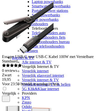
Laptop powerbanks
Smartwatch powerbanks
Portable power stations
Solar powerbanks
Alle powerbanks
Telefoonhouders
Telefoonhouders
Telefoonhouders auto
Telefoonhouders fiets
Telefoonhouders bureau
Alle telefoonhouders
Geheugen
Essager
USB-C naar USB-C Kabel 100W met Verstelbare
Internet & TV
Standaard
Alle internet & TV
Vergelijk Internet & TV
0
reviews
Vergelijk internet
Zwart
Vergelijk glasvezel internet
19
,
95
Vergelijk internet & TV
Voor 23:59 besteld, maandag in huis
Vergelijk internet, TV & bellen
5G Klik&Klaar internet
Vergelijk
Providers
KPN
Ziggo
Odido