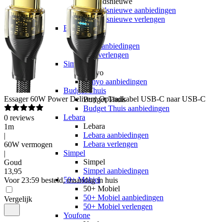
hollandsnieuwe
hollandsnieuwe aanbiedingen
hollandsnieuwe verlengen
Ben
Ben
Ben aanbiedingen
Ben verlengen
Simyo
Simyo
Simyo aanbiedingen
Budget Thuis
Essager
60W Power Delivery Oplaadkabel USB-C naar USB-C
Budget Thuis
Budget Thuis aanbiedingen
Lebara
0
reviews
Lebara
1m
Lebara aanbiedingen
|
Lebara verlengen
60W vermogen
Simpel
|
Simpel
Goud
Simpel aanbiedingen
13
,
95
50+ Mobiel
Voor 23:59 besteld, maandag in huis
50+ Mobiel
50+ Mobiel aanbiedingen
Vergelijk
50+ Mobiel verlengen
Youfone