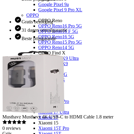
Google Pixel 9a
Google Pixel 9 Pro XL
OPPO
OPPO Reno
Gratis bezorging
OPPO Reno16 Pro 5G
31 dagen omruilgarantie
OPPO Reno16 F 5G
OPPO Reno16 5G
Beste prijsgarantie
OPPO Reno15 Pro 5G
OPPO Reno14 5G
OPPO Find X
OPPO Find X9 Ultra
OPPO Find X9
OPPO A
OPPO A6x 5G
OPPO A6 5G
OPPO A40
Xiaomi
Xiaomi 17
Xiaomi 17T Pro
Xiaomi 17T
Xiaomi 17 Ultra
Musthavz
Musthavz 4K USB-C to HDMI Cable 1.8 meter
Xiaomi 17
Xiaomi 15
0
reviews
Xiaomi 15T Pro
Grijs
Xiaomi 15T