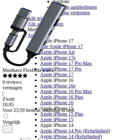
Youfone
Youfone aanbiedingen
Youfone verlengen
Alle telefoons
Alle aanbiedingen
Merken
Apple
Apple iPhone 17
Alle Apple iPhone 17
Apple iPhone Air
Apple iPhone 17e
Apple iPhone 17 Pro Max
Apple iPhone 17 Pro
Musthavz
FlexHub 4-in-1
Apple iPhone 17
Apple iPhone 16
0
reviews
Apple iPhone 16e
vermogen
Apple iPhone 16 Pro Max
|
Apple iPhone 16 Plus
Zwart
Apple iPhone 16
18
,
95
Apple iPhone 15
Voor 23:59 besteld, maandag in huis
Apple iPhone 15 Plus
Apple iPhone 15
Vergelijk
Apple iPhone 14
Apple iPhone 14 Pro (Refurbished)
Apple iPhone 14 (Refurbished)