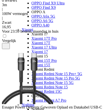
0
reviews
OPPO Find X9 Ultra
3m
OPPO Find X9
|
OPPO A
100W vermogen
OPPO A6x 5G
|
OPPO A6 5G
Zwart
OPPO A40
16
,
95
Xiaomi
Voor 23:59 besteld, maandag in huis
Xiaomi 17
Xiaomi 17T Pro
Vergelijk
Xiaomi 17T
Xiaomi 17 Ultra
Xiaomi 17
Xiaomi 15
Xiaomi 15T Pro
Xiaomi 15T
Xiaomi Redmi
Xiaomi Redmi Note 15 Pro+ 5G
Xiaomi Redmi Note 15 Pro 5G
Xiaomi Redmi Note 15 5G
Xiaomi Redmi Note 15
Xiaomi Redmi 15C
Overige
Xiaomi Redmi A7 Pro
Nothing
Essager
Power Delivery Gewoven Oplaad en Datakabel USB-C
Nothing