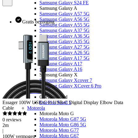
Samsung Galaxy S24 FE
Samsung Galaxy A
Samsung Galaxy A57 5G
Samsung Galaxy A56 5G
Gratis bezorging
Samsung Galaxy A55 5G
Samsung Galaxy A37 5G
Samsung Galaxy A36 5G
Samsung Galaxy A35 5G
Samsung Galaxy A27 5G
Samsung Galaxy A26 5G
Samsung Galaxy A17 5G
Samsung Galaxy A17
Samsung Galaxy A16
Samsung Galaxy X
Samsung Galaxy Xcover 7
Samsung Galaxy XCover 6 Pro
OnePlus
OnePlus Nord
Essager
100W USB-C to USB-C Digital Display Elbow Data
OnePlus Nord 5
Cable
Motorola
Motorola Moto G
Motorola Moto G87 5G
0
reviews
Motorola Moto G86 5G
2m
Motorola Moto G77
|
Motorola Moto G67
100W vermogen