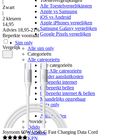
Toestelvergelijkingen
|
Alle Toestelvergelijkingen
Zwart
Apple vs Samsung
|
iOS vs Android
2 kleuren
Apple iPhones vergelijken
14
,
95
Samsung Galaxy vergelijken
Advies
18,95
-
21
%
Google Pixels vergelijken
Beperkte voorraad
Sim only
Vergelijk
Alle sim only
Categorieën
Alle categorieën
Alle categorieën
Alle Alle categorieën
Zonder aansluitkosten
Onbeperkt internet
Onbeperkt bellen
Onbeperkt internet & bellen
Maandelijks opzegbaar
Data only
5G
Alleen bellen
Providers
Odido
Joyroom
60W USB-C Fast Charging Data Cord
Vodafone
KPN