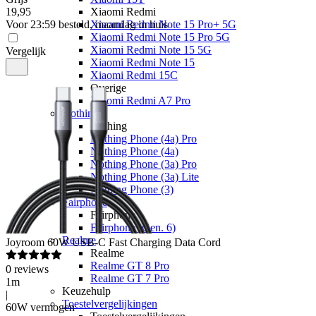
19
,
95
Xiaomi Redmi
Voor 23:59 besteld, maandag in huis
Xiaomi Redmi Note 15 Pro+ 5G
Xiaomi Redmi Note 15 Pro 5G
Xiaomi Redmi Note 15 5G
Vergelijk
Xiaomi Redmi Note 15
Xiaomi Redmi 15C
Overige
Xiaomi Redmi A7 Pro
Nothing
Nothing
Nothing Phone (4a) Pro
Nothing Phone (4a)
Nothing Phone (3a) Pro
Nothing Phone (3a) Lite
Nothing Phone (3)
Fairphone
Fairphone
Fairphone (Gen. 6)
Realme
Joyroom
60W USB-C Fast Charging Data Cord
Realme
Realme GT 8 Pro
0
reviews
Realme GT 7 Pro
1m
Keuzehulp
|
Toestelvergelijkingen
60W vermogen