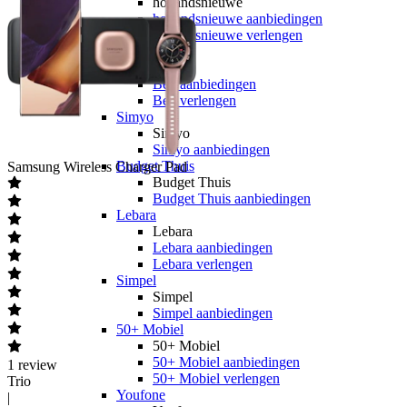
hollandsnieuwe
hollandsnieuwe aanbiedingen
hollandsnieuwe verlengen
Ben
Ben
Ben aanbiedingen
Ben verlengen
Simyo
Simyo
Simyo aanbiedingen
Budget Thuis
Samsung
Wireless Charger Pad
Budget Thuis
Budget Thuis aanbiedingen
Lebara
Lebara
Lebara aanbiedingen
Lebara verlengen
Simpel
Simpel
Simpel aanbiedingen
50+ Mobiel
50+ Mobiel
50+ Mobiel aanbiedingen
1
review
50+ Mobiel verlengen
Trio
Youfone
|