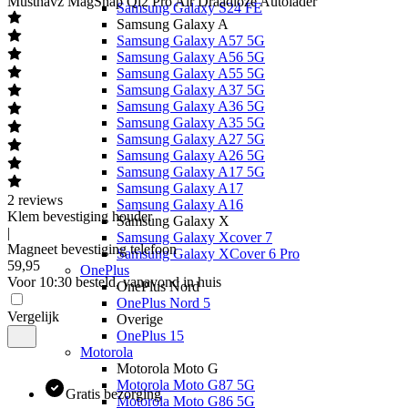
Musthavz
MagSnap Qi2 Pro Air Draadloze Autolader
Samsung Galaxy S24 FE
Samsung Galaxy A
Samsung Galaxy A57 5G
Samsung Galaxy A56 5G
Samsung Galaxy A55 5G
Samsung Galaxy A37 5G
Samsung Galaxy A36 5G
Samsung Galaxy A35 5G
Samsung Galaxy A27 5G
Samsung Galaxy A26 5G
Samsung Galaxy A17 5G
Samsung Galaxy A17
2
reviews
Samsung Galaxy A16
Klem bevestiging houder
Samsung Galaxy X
|
Samsung Galaxy Xcover 7
Magneet bevestiging telefoon
Samsung Galaxy XCover 6 Pro
59
,
95
OnePlus
Voor 10:30 besteld, vanavond in huis
OnePlus Nord
OnePlus Nord 5
Vergelijk
Overige
OnePlus 15
Motorola
Motorola Moto G
Motorola Moto G87 5G
Gratis bezorging
Motorola Moto G86 5G