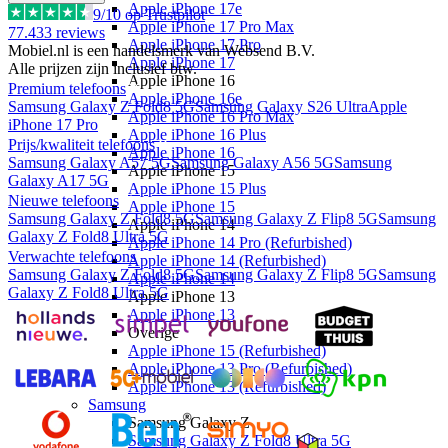
Apple iPhone 17e
9
/10 op Trustpilot
Apple iPhone 17 Pro Max
77.433
reviews
Apple iPhone 17 Pro
Mobiel.nl is een handelsmerk van Websend B.V.
Apple iPhone 17
Alle prijzen zijn inclusief btw.
Apple iPhone 16
Premium telefoons
Apple iPhone 16e
Samsung Galaxy Z Fold8 5G
Samsung Galaxy S26 Ultra
Apple
Apple iPhone 16 Pro Max
iPhone 17 Pro
Apple iPhone 16 Plus
Prijs/kwaliteit telefoons
Apple iPhone 16
Samsung Galaxy A57 5G
Samsung Galaxy A56 5G
Samsung
Apple iPhone 15
Galaxy A17 5G
Apple iPhone 15 Plus
Nieuwe telefoons
Apple iPhone 15
Samsung Galaxy Z Fold8 5G
Samsung Galaxy Z Flip8 5G
Samsung
Apple iPhone 14
Galaxy Z Fold8 Ultra 5G
Apple iPhone 14 Pro (Refurbished)
Verwachte telefoons
Apple iPhone 14 (Refurbished)
Samsung Galaxy Z Fold8 5G
Samsung Galaxy Z Flip8 5G
Samsung
Apple iPhone 14
Galaxy Z Fold8 Ultra 5G
Apple iPhone 13
Apple iPhone 13
Overige
Apple iPhone 15 (Refurbished)
Apple iPhone 13 Pro (Refurbished)
Apple iPhone 13 (Refurbished)
Samsung
Samsung Galaxy Z
Samsung Galaxy Z Fold8 Ultra 5G