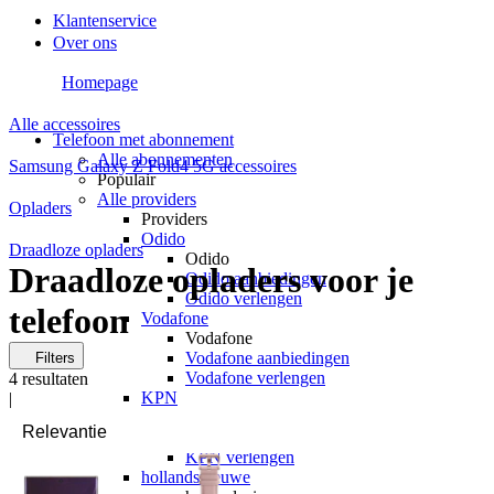
Klantenservice
Over ons
Homepage
Alle accessoires
Telefoon met abonnement
Alle abonnementen
Samsung Galaxy Z Fold4 5G accessoires
Populair
Alle providers
Opladers
Providers
Odido
Draadloze opladers
Odido
Draadloze opladers voor je
Odido aanbiedingen
Odido verlengen
telefoon
Vodafone
Vodafone
Vodafone aanbiedingen
Filters
Vodafone verlengen
4
resultaten
KPN
|
KPN
KPN aanbiedingen
KPN verlengen
hollandsnieuwe