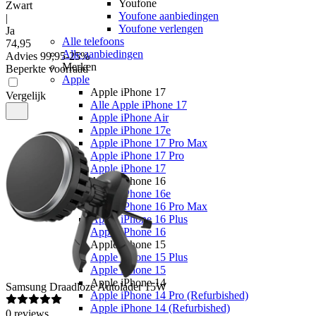
Youfone
Zwart
Youfone aanbiedingen
|
Youfone verlengen
Ja
Alle telefoons
74
,
95
Alle aanbiedingen
Advies
99,95
-
25
%
Merken
Beperkte voorraad
Apple
Apple iPhone 17
Vergelijk
Alle Apple iPhone 17
Apple iPhone Air
Apple iPhone 17e
Apple iPhone 17 Pro Max
Apple iPhone 17 Pro
Apple iPhone 17
Apple iPhone 16
Apple iPhone 16e
Apple iPhone 16 Pro Max
Apple iPhone 16 Plus
Apple iPhone 16
Apple iPhone 15
Apple iPhone 15 Plus
Apple iPhone 15
Apple iPhone 14
Samsung
Draadloze Autolader 15W
Apple iPhone 14 Pro (Refurbished)
Apple iPhone 14 (Refurbished)
0
reviews