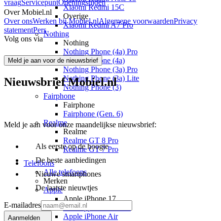
vraag
Servicepunt
Openingstijden
Xiaomi Redmi 15C
Over Mobiel.nl
Overige
Over ons
Werken bij Mobiel.nl
Algemene voorwaarden
Privacy
Xiaomi Redmi A7 Pro
statement
Pers
Nothing
Volg ons via
Nothing
Nothing Phone (4a) Pro
Nothing Phone (4a)
Meld je aan voor de nieuwsbrief
Nothing Phone (3a) Pro
Nothing Phone (3a) Lite
Nieuwsbrief Mobiel.nl
Nothing Phone (3)
Fairphone
Fairphone
Fairphone (Gen. 6)
Realme
Meld je aan voor onze maandelijkse nieuwsbrief:
Realme
Realme GT 8 Pro
Als eerste op de hoogte
Realme GT 7 Pro
De beste aanbiedingen
Telefoons
Alle telefoons
Nieuwe smartphones
Merken
De laatste nieuwtjes
Apple
Apple iPhone 17
E-mailadres
Alle Apple iPhone 17
Apple iPhone Air
Aanmelden