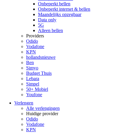
Onbeperkt bellen
Onbeperkt internet & bellen
Maandelijks opzegbaar
Data only
5G
Alleen bellen
Providers
Odido
Vodafone
KPN
hollandsnieuwe
Ben
Simyo
Budget Thuis
Lebara
Simpel
50+ Mobiel
Youfone
Verlengen
Alle verlengingen
Huidige provider
Odido
Vodafone
KPN