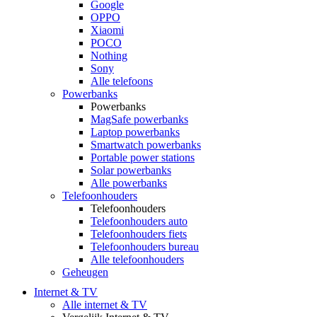
Google
OPPO
Xiaomi
POCO
Nothing
Sony
Alle telefoons
Powerbanks
Powerbanks
MagSafe powerbanks
Laptop powerbanks
Smartwatch powerbanks
Portable power stations
Solar powerbanks
Alle powerbanks
Telefoonhouders
Telefoonhouders
Telefoonhouders auto
Telefoonhouders fiets
Telefoonhouders bureau
Alle telefoonhouders
Geheugen
Internet & TV
Alle internet & TV