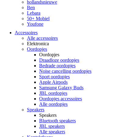
hollandsnieuwe
Ben
Lebara
50+ Mobiel
Youfone
Accessoires
Alle accessoires
Elektronica
Oordopjes
Oordopjes
Draadloze oordopjes
Bedrade oordopjes
Noise cancelling oordopjes
Sport oordopjes
Apple Airpods
Samsung Galaxy Buds
JBL oordopjes
Oordopjes accessoires
Alle oordopjes
Speakers
Speakers
Bluetooth speakers
JBL speakers
Alle speakers