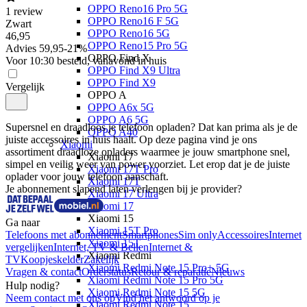
OPPO Reno16 Pro 5G
1
review
OPPO Reno16 F 5G
Zwart
OPPO Reno16 5G
46
,
95
OPPO Reno15 Pro 5G
Advies
59,95
-
21
%
OPPO Find X
Voor 10:30 besteld, vanavond in huis
OPPO Find X9 Ultra
OPPO Find X9
Vergelijk
OPPO A
OPPO A6x 5G
OPPO A6 5G
Supersnel en draadloos je telefoon opladen? Dat kan prima als je de 
OPPO A40
juiste accessoires in huis haalt. Op deze pagina vind je ons 
Xiaomi
assortiment draadloze opladers waarmee je jouw smartphone snel, 
Xiaomi 17
simpel en veilig weer van power voorziet. Let erop dat je de juiste 
Xiaomi 17T Pro
oplader voor jouw telefoon aanschaft.
Xiaomi 17T
Je abonnement slapend laten verlengen bij je provider?
Xiaomi 17 Ultra
Xiaomi 17
Xiaomi 15
Ga naar
Xiaomi 15T Pro
Telefoons met abonnement
Smartphones
Sim only
Accessoires
Internet
Xiaomi 15T
vergelijken
Internet, TV & Bellen
Internet &
Xiaomi Redmi
TV
Koopjeskelder
Zakelijk
Xiaomi Redmi Note 15 Pro+ 5G
Vragen & contact
Orderstatus
Retour & reparatie
Nieuws
Xiaomi Redmi Note 15 Pro 5G
Hulp nodig?
Xiaomi Redmi Note 15 5G
Neem contact met ons op
Vind het antwoord op je
Xiaomi Redmi Note 15