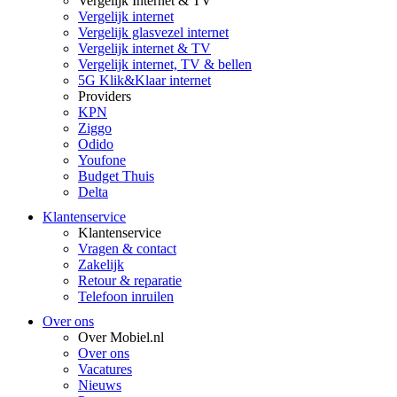
Vergelijk Internet & TV
Vergelijk internet
Vergelijk glasvezel internet
Vergelijk internet & TV
Vergelijk internet, TV & bellen
5G Klik&Klaar internet
Providers
KPN
Ziggo
Odido
Youfone
Budget Thuis
Delta
Klantenservice
Klantenservice
Vragen & contact
Zakelijk
Retour & reparatie
Telefoon inruilen
Over ons
Over Mobiel.nl
Over ons
Vacatures
Nieuws