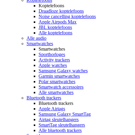
Koptelefoons
Koptelefoons
Draadloze koptelefoons
Noise cancelling koptelefoons
Apple Airpods Max
JBL koptelefoons
Alle koptelefoons
Alle audio
Smartwatches
Smartwatches
Sporthorloges
Activity trackers
Apple watches
Samsung Galaxy watches
Garmin smartwatches
Polar smartwatches
Smartwatch accessoires
Alle smartwatches
Bluetooth trackers
Bluetooth trackers
Apple Airtags
Samsung Galaxy SmartTag
Airtag sleutelhangers
SmartTag sleutelhangers
Alle bluetooth trackers