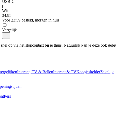
USB-C
|
Wit
34
,
95
Voor 23:59 besteld, morgen in huis
Vergelijk
snel op via het stopcontact bij je thuis. Natuurlijk kan je deze ook gebr
vergelijken
Internet, TV & Bellen
Internet & TV
Koopjeskelder
Zakelijk
peningstijden
ent
Pers