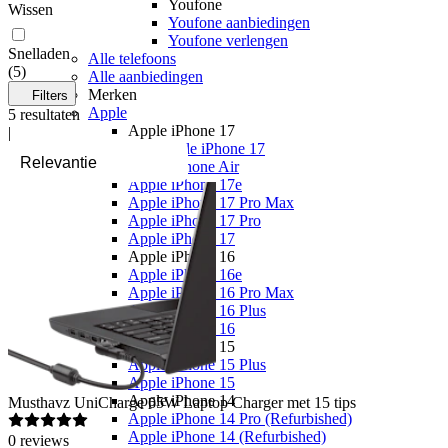
Youfone
Wissen
Youfone aanbiedingen
Youfone verlengen
Snelladen
Alle telefoons
(
5
)
Alle aanbiedingen
Merken
Filters
Apple
5
resultaten
Apple iPhone 17
|
Alle Apple iPhone 17
Apple iPhone Air
Apple iPhone 17e
Apple iPhone 17 Pro Max
Apple iPhone 17 Pro
Apple iPhone 17
Apple iPhone 16
Apple iPhone 16e
Apple iPhone 16 Pro Max
Apple iPhone 16 Plus
Apple iPhone 16
Apple iPhone 15
Apple iPhone 15 Plus
Apple iPhone 15
Apple iPhone 14
Musthavz
UniCharge 65W Laptop Charger met 15 tips
Apple iPhone 14 Pro (Refurbished)
Apple iPhone 14 (Refurbished)
0
reviews