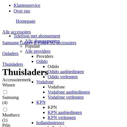
Klantenservice
Over ons
Homepage
Alle accessoires
Telefoon met abonnement
Alle abonnementen
Samsung Galaxy Z Fold4 5G accessoires
Populair
Alle providers
Opladers
Providers
Odido
Thuisladers
Odido
Thuisladers
Odido aanbiedingen
Odido verlengen
Accessoiremerk
Vodafone
Wissen
Vodafone
Vodafone aanbiedingen
Vodafone verlengen
Samsung
KPN
(
4
)
KPN
KPN aanbiedingen
Musthavz
KPN verlengen
(
1
)
hollandsnieuwe
Prijs