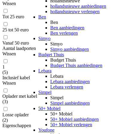
hollandsnieuwe
Wissen
hollandsnieuwe aanbiedingen
hollandsnieuwe verlengen
Tot 25 euro
Ben
Ben
Ben aanbiedingen
25 tot 50 euro
Ben verlengen
Simyo
Vanaf 50 euro
Simyo
Aantal laadporten
Simyo aanbiedingen
Wissen
Budget Thuis
Budget Thuis
Budget Thuis aanbiedingen
1
Lebara
(
5
)
Lebara
Inclusief kabel
Lebara aanbiedingen
Wissen
Lebara verlengen
Simpel
Oplader met kabel
Simpel
(
3
)
Simpel aanbiedingen
50+ Mobiel
50+ Mobiel
Losse oplader
50+ Mobiel aanbiedingen
(
2
)
50+ Mobiel verlengen
Eigenschappen
Youfone