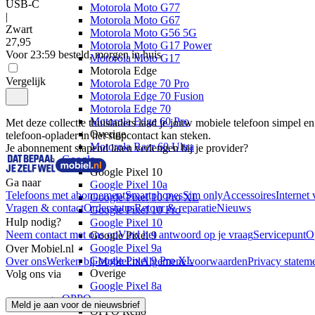
USB-C
Motorola Moto G77
|
Motorola Moto G67
Zwart
Motorola Moto G56 5G
27
,
95
Motorola Moto G17 Power
Voor 23:59 besteld, morgen in huis
Motorola Moto G17
Motorola Edge
Vergelijk
Motorola Edge 70 Pro
Motorola Edge 70 Fusion
Motorola Edge 70
Motorola Edge 60 Pro
Met deze collectie thuisladers laad je jouw mobiele telefoon simpel en 
Overige
telefoon-oplader in het stopcontact kan steken.
Motorola Razr 60 Ultra
Je abonnement slapend laten verlengen bij je provider?
Google
Google Pixel 10
Ga naar
Google Pixel 10a
Telefoons met abonnement
Smartphones
Sim only
Accessoires
Internet 
Google Pixel 10 Pro XL
Vragen & contact
Orderstatus
Retour & reparatie
Nieuws
Google Pixel 10 Pro
Hulp nodig?
Google Pixel 10
Neem contact met ons op
Vind het antwoord op je vraag
Servicepunt
O
Google Pixel 9
Google Pixel 9a
Over Mobiel.nl
Google Pixel 9 Pro XL
Over ons
Werken bij Mobiel.nl
Algemene voorwaarden
Privacy statem
Overige
Volg ons via
Google Pixel 8a
OPPO
Meld je aan voor de nieuwsbrief
OPPO Reno