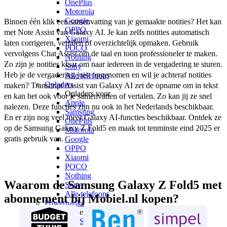
OnePlus
Motorola
Google
Binnen één klik een samenvatting van je gemaakte notities? Het kan 
OPPO
met Note Assist van Galaxy AI. Je kan zelfs notities automatisch 
Xiaomi
laten corrigeren, vertalen of overzichtelijk opmaken. Gebruik 
POCO
vervolgens Chat Assist om de taal en toon professioneler te maken. 
Nothing
Zo zijn je notities klaar om naar iedereen in de vergadering te sturen. 
Sony
Heb je de vergadering juist opgenomen en wil je achteraf notities 
Alle telefoons
Opladers
maken? Transcript Assist van Galaxy AI zet de opname om in tekst 
Opladers voor
en kan het ook voor je samenvatten of vertalen. Zo kan jij ze snel 
Apple
nalezen. Deze functies zijn nu ook in het Nederlands beschikbaar. 
Samsung
En er zijn nog veel meer Galaxy AI-functies beschikbaar. Ontdek ze 
OnePlus
op de Samsung Galaxy Z Fold5 en maak tot tenminste eind 2025 er 
Motorola
gratis gebruik van. 
Google
OPPO
Xiaomi
POCO
Nothing
Waarom de Samsung Galaxy Z Fold5 met
Sony
Alle telefoons
abonnement bij Mobiel.nl kopen?
Powerbanks
Powerbanks
MagSafe powerbanks