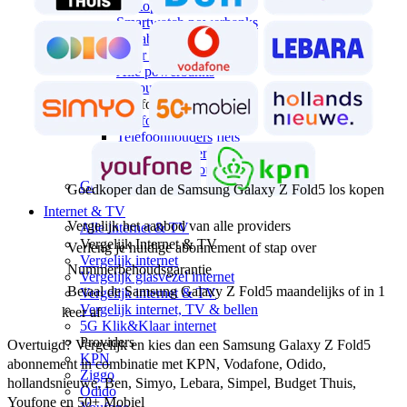
Laptop powerbanks
Smartwatch powerbanks
Portable power stations
Solar powerbanks
Alle powerbanks
Telefoonhouders
Telefoonhouders
Telefoonhouders auto
Telefoonhouders fiets
Telefoonhouders bureau
Alle telefoonhouders
Geheugen
Goedkoper dan de Samsung Galaxy Z Fold5 los kopen
Internet & TV
Vergelijk het aanbod van alle providers
Alle internet & TV
Vergelijk Internet & TV
Verleng je huidige abonnement of stap over
Vergelijk internet
Nummerbehoudsgarantie
Vergelijk glasvezel internet
Betaal de Samsung Galaxy Z Fold5 maandelijks of in 1
Vergelijk internet & TV
Vergelijk internet, TV & bellen
keer af
5G Klik&Klaar internet
Providers
Overtuigd? Vergelijk en kies dan een Samsung Galaxy Z Fold5 
KPN
abonnement in combinatie met KPN, Vodafone, Odido, 
Ziggo
hollandsnieuwe, Ben, Simyo, Lebara, Simpel, Budget Thuis, 
Odido
Youfone en 50+ Mobiel