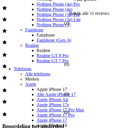
Nothing Phone (4a) Pro
Nothing Phone (4a)
Bekijk alle
11
reviews
Nothing Phone (3a) Pro
Nothing Phone (3a) Lite
(
2
)
Nothing Phone (3)
Fairphone
Fairphone
Fairphone (Gen. 6)
Realme
Realme
Realme GT 8 Pro
Realme GT 7 Pro
(
0
)
Telefoons
Alle telefoons
Merken
Apple
Apple iPhone 17
(
0
)
Alle Apple iPhone 17
Apple iPhone Air
Apple iPhone 17e
Apple iPhone 17 Pro Max
(
0
)
Apple iPhone 17 Pro
Apple iPhone 17
Apple iPhone 16
Beoordeling per onderdeel