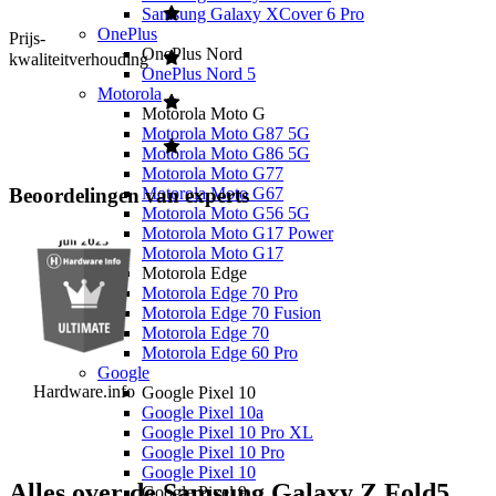
Samsung Galaxy XCover 6 Pro
OnePlus
Prijs-
OnePlus Nord
kwaliteitverhouding
OnePlus Nord 5
Motorola
Motorola Moto G
Motorola Moto G87 5G
Motorola Moto G86 5G
Motorola Moto G77
Motorola Moto G67
Beoordelingen van experts
Motorola Moto G56 5G
Motorola Moto G17 Power
Motorola Moto G17
Motorola Edge
Motorola Edge 70 Pro
Motorola Edge 70 Fusion
Motorola Edge 70
Motorola Edge 60 Pro
Google
Hardware.info
Google Pixel 10
Google Pixel 10a
Google Pixel 10 Pro XL
Google Pixel 10 Pro
Google Pixel 10
Alles over de Samsung Galaxy Z Fold5
Google Pixel 9