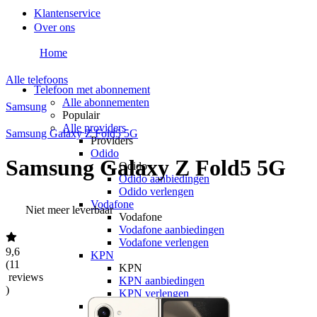
Klantenservice
Over ons
Home
Alle telefoons
Telefoon met abonnement
Alle abonnementen
Samsung
Populair
Alle providers
Samsung Galaxy Z Fold5 5G
Providers
Odido
Samsung Galaxy Z Fold5 5G
Odido
Odido aanbiedingen
Odido verlengen
Vodafone
Niet meer leverbaar
Vodafone
Vodafone aanbiedingen
Vodafone verlengen
9,6
KPN
(
11
KPN
reviews
KPN aanbiedingen
)
KPN verlengen
hollandsnieuwe