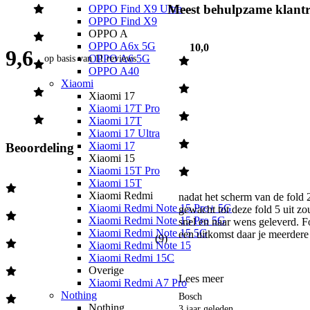
Meest behulpzame klantr
OPPO Find X9 Ultra
OPPO Find X9
OPPO A
OPPO A6x 5G
10,0
9,6
OPPO A6 5G
op basis van
11 reviews
OPPO A40
Xiaomi
Xiaomi 17
Xiaomi 17T Pro
Xiaomi 17T
Xiaomi 17 Ultra
Xiaomi 17
Beoordeling
Xiaomi 15
Xiaomi 15T Pro
Xiaomi 15T
Xiaomi Redmi
nadat het scherm van de fold 2
Xiaomi Redmi Note 15 Pro+ 5G
gewacht tot deze fold 5 uit z
Xiaomi Redmi Note 15 Pro 5G
snel en naar wens geleverd. Fo
Xiaomi Redmi Note 15 5G
een uitkomst daar je meerdere 
(
9
)
Xiaomi Redmi Note 15
Xiaomi Redmi 15C
Overige
Lees meer
Xiaomi Redmi A7 Pro
Nothing
Bosch
Nothing
3 jaar geleden