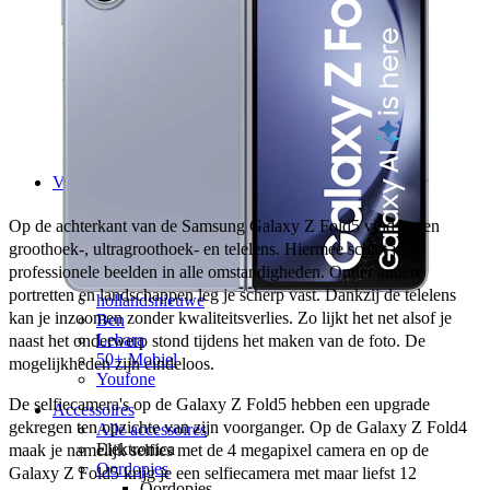
hollandsnieuwe
Ben
Simyo
Budget Thuis
Lebara
Simpel
50+ Mobiel
Youfone
Verlengen
Alle verlengingen
Huidige provider
Op de achterkant van de Samsung Galaxy Z Fold5 vind je een 
Odido
groothoek-, ultragroothoek- en telelens. Hiermee schiet je 
Vodafone
professionele beelden in alle omstandigheden. Onder andere 
KPN
portretten en landschappen leg je scherp vast. Dankzij de telelens 
hollandsnieuwe
kan je inzoomen zonder kwaliteitsverlies. Zo lijkt het net alsof je 
Ben
Lebara
naast het onderwerp stond tijdens het maken van de foto. De 
50+ Mobiel
mogelijkheden zijn eindeloos. 
Youfone
De selfiecamera's op de Galaxy Z Fold5 hebben een upgrade 
Accessoires
gekregen ten opzichte van zijn voorganger. Op de Galaxy Z Fold4 
Alle accessoires
Elektronica
maak je namelijk selfies met de 4 megapixel camera en op de 
Oordopjes
Galaxy Z Fold5 krijg je een selfiecamera met maar liefst 12 
Oordopjes