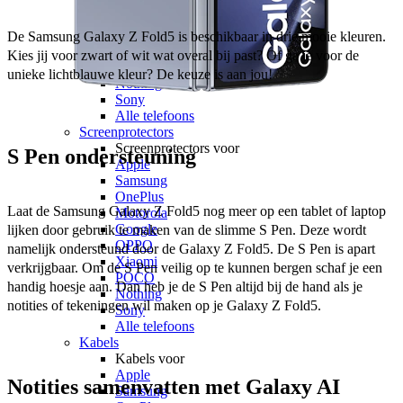
Motorola
Google
OPPO
De Samsung Galaxy Z Fold5 is beschikbaar in drie mooie kleuren. 
Xiaomi
Kies jij voor zwart of wit wat overal bij past? Of ga je voor de 
POCO
unieke lichtblauwe kleur? De keuze is aan jou! 
Nothing
Sony
Alle telefoons
Screenprotectors
Screenprotectors voor
S Pen ondersteuning
Apple
Samsung
OnePlus
Laat de Samsung Galaxy Z Fold5 nog meer op een tablet of laptop 
Motorola
Google
lijken door gebruik te maken van de slimme S Pen. Deze wordt 
OPPO
namelijk ondersteund door de Galaxy Z Fold5. De S Pen is apart 
Xiaomi
verkrijgbaar. Om de S Pen veilig op te kunnen bergen schaf je een 
POCO
handig hoesje aan. Dan heb je de S Pen altijd bij de hand als je 
Nothing
notities of tekeningen wil maken op je Galaxy Z Fold5. 
Sony
Alle telefoons
Kabels
Kabels voor
Apple
Notities samenvatten met Galaxy AI
Samsung