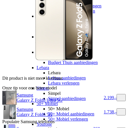
hollandsnieuwe
hollandsnieuwe aanbiedingen
hollandsnieuwe verlengen
Ben
Ben
Ben aanbiedingen
Ben verlengen
Simyo
Simyo
Simyo aanbiedingen
Budget Thuis
Budget Thuis
Budget Thuis aanbiedingen
Lebara
Lebara
Lebara aanbiedingen
Dit product is niet meer leverbaar.
Lebara verlengen
Onze tip voor een beter model
Simpel
Simpel
Samsung
2.199
,
-
Simpel aanbiedingen
Galaxy Z Fold8 Ultra 5G
50+ Mobiel
50+ Mobiel
Samsung
1.738
,
-
50+ Mobiel aanbiedingen
Galaxy Z Fold6 5G
50+ Mobiel verlengen
Populaire
Samsung
telefoons
Youfone