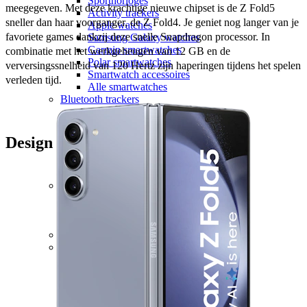
Sporthorloges
meegegeven. Met deze krachtige nieuwe chipset is de Z Fold5 
Activity trackers
sneller dan haar voorganger, de Z Fold4. Je geniet nog langer van je 
Apple watches
favoriete games dankzij deze snelle Snapdragon processor. In 
Samsung Galaxy watches
Garmin smartwatches
combinatie met het werkgeheugen van 12 GB en de 
Polar smartwatches
verversingssnelheid van 120 Hertz zijn haperingen tijdens het spelen 
Smartwatch accessoires
verleden tijd.  
Alle smartwatches
Bluetooth trackers
Bluetooth trackers
Apple Airtags
Samsung Galaxy SmartTag
Design
Airtag sleutelhangers
SmartTag sleutelhangers
Alle bluetooth trackers
Smart home
Smart home
Google smart home
Alle smart home
Telefoonaccessoires
Hoesjes
Hoesjes voor
Apple
Samsung
OnePlus