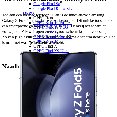
Google Pixel 9a
Google Pixel 9 Pro XL
OPPO
Toe aan een nieuwe telefoon? Dan is de innovatieve Samsung 
OPPO Reno
Galaxy Z Fold5 misschien wel wat voor jou. Dit unieke toestel biedt 
OPPO Reno16 Pro 5G
een smartphone en laptopervaring in één. Dankzij het scharnier 
OPPO Reno16 F 5G
vouw je de Z Fold5 open en een groot scherm komt tevoorschijn. 
OPPO Reno16 5G
OPPO Reno15 Pro 5G
Zo kan je zelf kiezen of je het grote of normale scherm gebruikt. Het 
OPPO Reno14 5G
is maar net waar je behoefte aan hebt. 
OPPO Find X
OPPO Find X9 Ultra
OPPO Find X9
OPPO A
OPPO A6x 5G
Naadloos dichtvouwen
OPPO A6 5G
OPPO A40
Xiaomi
Xiaomi 17
Xiaomi 17T Pro
Xiaomi 17T
Xiaomi 17 Ultra
Xiaomi 17
Xiaomi 15
Xiaomi 15T Pro
Xiaomi 15T