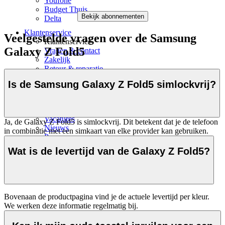
Youfone
Budget Thuis
Bekijk abonnementen
Delta
Klantenservice
Veelgestelde vragen over de Samsung
Klantenservice
Galaxy Z Fold5
Vragen & contact
Zakelijk
Retour & reparatie
Telefoon inruilen
Is de Samsung Galaxy Z Fold5 simlockvrij?
Over ons
Over Mobiel.nl
Over ons
Vacatures
Ja, de Galaxy Z Fold5 is simlockvrij. Dit betekent dat je de telefoon
Nieuws
in combinatie met een simkaart van elke provider kan gebruiken.
Pers
Wat is de levertijd van de Galaxy Z Fold5?
Bovenaan de productpagina vind je de actuele levertijd per kleur. 
We werken deze informatie regelmatig bij. 