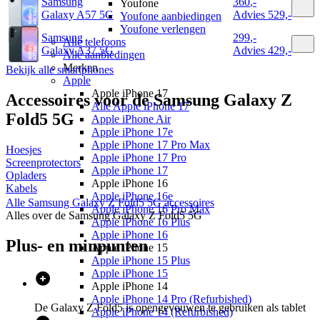
Samsung
360
,
-
Youfone
Galaxy A57 5G
Advies
529,-
Youfone aanbiedingen
Youfone verlengen
Samsung
299
,
-
Alle telefoons
Galaxy A37 5G
Advies
429,-
Alle aanbiedingen
Merken
Bekijk alle smartphones
Apple
Apple iPhone 17
Accessoires voor de
Samsung Galaxy Z
Alle Apple iPhone 17
Fold5 5G
Apple iPhone Air
Apple iPhone 17e
Apple iPhone 17 Pro Max
Hoesjes
Apple iPhone 17 Pro
Screenprotectors
Apple iPhone 17
Opladers
Apple iPhone 16
Kabels
Apple iPhone 16e
Alle
Samsung Galaxy Z Fold5 5G
accessoires
Apple iPhone 16 Pro Max
Alles over de
Samsung Galaxy Z Fold5 5G
Apple iPhone 16 Plus
Apple iPhone 16
Plus- en minpunten
Apple iPhone 15
Apple iPhone 15 Plus
Apple iPhone 15
Apple iPhone 14
Apple iPhone 14 Pro (Refurbished)
De Galaxy Z Fold5 is opengevouwen te gebruiken als tablet
Apple iPhone 14 (Refurbished)