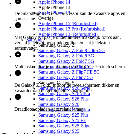
Apple iPhone 14
Apple iPhone 13
Apple iPhone 13
De Snapdragon 8 Gen2 processor kan de zwaarste apps en
Overige
games aan
Apple iPhone 15 (Refurbished)
Apple iPhone 13 Pro (Refurbished)
Apple iPhone 13 (Refurbished)
Met Galaxy AI pas je onder andere makkelijk foto’s aan,
Samsung
vertaal je telefoongesprekken live en laat je teksten
Samsung Galaxy Z
samenvatten
Samsung Galaxy Z Fold8 Ultra 5G
Samsung Galaxy Z Fold8 5G
Samsung Galaxy Z Fold7 5G
Multitasken doe je eenvoudig op het grote 7.6 inch scherm
Samsung Galaxy Z Flip8 5G
Samsung Galaxy Z Flip7 FE 5G
Samsung Galaxy Z Flip7 5G
Samsung Galaxy S
De Galaxy Z Fold5 is door de twee schermen dikker en
Samsung Galaxy S26 Serie
zwaarder dan de gemiddelde smartphone
Samsung Galaxy S26 Ultra
Samsung Galaxy S26 Plus
Samsung Galaxy S26
Draadloos opladen gaat relatief traag
Samsung Galaxy S25 Ultra
Samsung Galaxy S25 Plus
Samsung Galaxy S25 FE
Samsung Galaxy S25 Edge
Samsung Galaxy S25