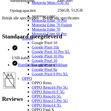
Zeer Snel
Snelheidsklasse
Motorola Moto G56 5G
Motorola Moto G17 Power
256GB, 512GB
Opslagcapaciteit
Motorola Moto G17
Motorola Edge
Bekijk alle specificaties
Bekijk alle specificaties
Motorola Edge 70 Pro
Motorola Edge 70 Fusion
Motorola Edge 70
Motorola Edge 60 Pro
Standaard meegeleverd
Google
Google Pixel 10
Google Pixel 10a
Google Pixel 10 Pro XL
Google Pixel 10 Pro
USB-kabel
Google Pixel 10
Handleiding online beschikbaar
Google Pixel 9
Google Pixel 9a
Google Pixel 9 Pro XL
OPPO
OPPO Reno
OPPO Reno16 Pro 5G
OPPO Reno16 F 5G
OPPO Reno16 5G
Reviews
OPPO Reno15 Pro 5G
OPPO Reno14 5G
OPPO Find X