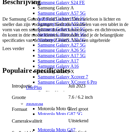
Beschrijving
Samsung Galaxy S24 FE
Samsung Galaxy A
Samsung Galaxy A57 5G
Samsung Galaxy A56 5G
De Samsung Galaxy Z Fold5 is hier! Deze telefoon is lichter en
Samsung Galaxy A55 5G
sneller dan zijn voorganger, biedt alle voordelen van een tablet in de
Samsung Galaxy A37 5G
vorm van een smartphone door het kunnen open- en dichtvouwen,
Samsung Galaxy A36 5G
én komt in drie mooie kleuren. Hieronder vind je de belangrijkste
Samsung Galaxy A35 5G
specificaties van de Galaxy Z Fold5. Voor een uitgebreide
Samsung Galaxy A27 5G
omschrijving moet je wat verder naar beneden scrollen.
Lees verder
Samsung Galaxy A26 5G
Samsung Galaxy A17 5G
2 schermen: 6.2 inch en 7.6 inch
Samsung Galaxy A17
Naadloos en strak design
Samsung Galaxy A16
Eenvoudig multitasken in Flex Mode
Populaire
specificaties
Samsung Galaxy X
Schrijven, bedienen en tekenen met de S-Pen (los verkrijgbaar)
Samsung Galaxy Xcover 7
Goede kwaliteit camera's
Samsung Galaxy XCover 6 Pro
Opslagcapaciteit 256 GB of 512 GB
Introductie
Juli 2023
OnePlus
Verkrijgbaar in zwart, beige en lichtblauw
OnePlus Nord
7.6 / 6.2 inch
Grootte
OnePlus Nord 5
Motorola
Motorola Moto G
Heel groot
Formaat
Motorola Moto G87 5G
Motorola Moto G86 5G
Uitstekend
Camerakwaliteit
Motorola Moto G77
Motorola Moto G67