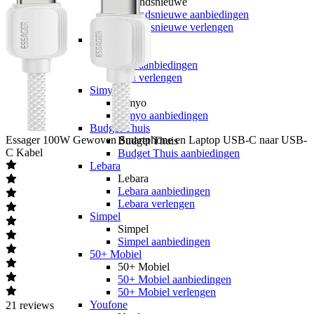
hollandsnieuwe
hollandsnieuwe aanbiedingen
hollandsnieuwe verlengen
Ben
Ben
Ben aanbiedingen
Ben verlengen
Simyo
Simyo
Simyo aanbiedingen
Budget Thuis
Essager
100W Gewoven Smartphone en Laptop USB-C naar USB-
Budget Thuis
C Kabel
Budget Thuis aanbiedingen
Lebara
Lebara
Lebara aanbiedingen
Lebara verlengen
Simpel
Simpel
Simpel aanbiedingen
50+ Mobiel
50+ Mobiel
50+ Mobiel aanbiedingen
50+ Mobiel verlengen
Youfone
21
reviews