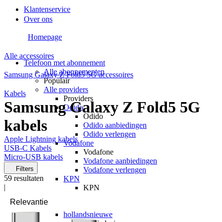
Klantenservice
Over ons
Homepage
Alle accessoires
Telefoon met abonnement
Alle abonnementen
Samsung Galaxy Z Fold5 5G accessoires
Populair
Alle providers
Kabels
Providers
Samsung Galaxy Z Fold5 5G
Odido
Odido
kabels
Odido aanbiedingen
Odido verlengen
Apple Lightning kabels
Vodafone
USB-C Kabels
Vodafone
Micro-USB kabels
Vodafone aanbiedingen
Filters
Vodafone verlengen
59
resultaten
KPN
|
KPN
KPN aanbiedingen
KPN verlengen
hollandsnieuwe