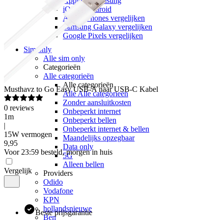
Apple vs Samsung
iOS vs Android
Apple iPhones vergelijken
Samsung Galaxy vergelijken
Google Pixels vergelijken
Sim only
Alle sim only
Categorieën
Alle categorieën
Alle categorieën
Musthavz
to Go Easy USB-A naar USB-C Kabel
Alle Alle categorieën
Zonder aansluitkosten
0
reviews
Onbeperkt internet
1m
Onbeperkt bellen
|
Onbeperkt internet & bellen
15W vermogen
Maandelijks opzegbaar
9
,
95
Data only
Voor 23:59 besteld, morgen in huis
5G
Alleen bellen
Vergelijk
Providers
Odido
Vodafone
KPN
hollandsnieuwe
Beste prijsgarantie
Ben