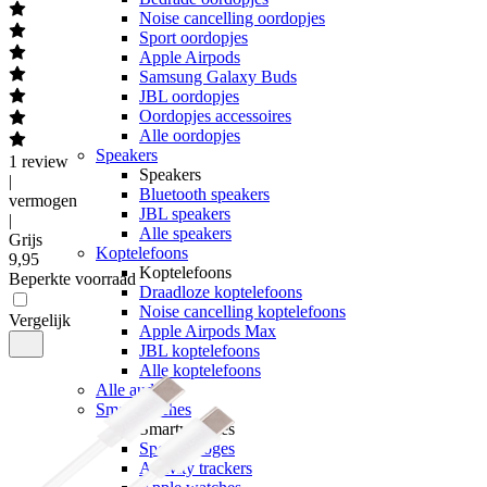
Noise cancelling oordopjes
Sport oordopjes
Apple Airpods
Samsung Galaxy Buds
JBL oordopjes
Oordopjes accessoires
Alle oordopjes
Speakers
1
review
Speakers
|
Bluetooth speakers
vermogen
JBL speakers
|
Alle speakers
Grijs
Koptelefoons
9
,
95
Koptelefoons
Beperkte voorraad
Draadloze koptelefoons
Noise cancelling koptelefoons
Vergelijk
Apple Airpods Max
JBL koptelefoons
Alle koptelefoons
Alle audio
Smartwatches
Smartwatches
Sporthorloges
Activity trackers