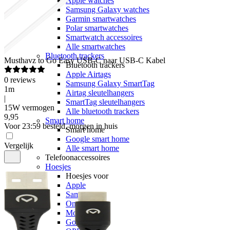
Apple watches
Samsung Galaxy watches
Garmin smartwatches
Polar smartwatches
Smartwatch accessoires
Alle smartwatches
Bluetooth trackers
Musthavz
to Go Easy USB-C naar USB-C Kabel
Bluetooth trackers
Apple Airtags
0
reviews
Samsung Galaxy SmartTag
1m
Airtag sleutelhangers
|
SmartTag sleutelhangers
15W vermogen
Alle bluetooth trackers
9
,
95
Smart home
Voor 23:59 besteld, morgen in huis
Smart home
Google smart home
Vergelijk
Alle smart home
Telefoonaccessoires
Hoesjes
Hoesjes voor
Apple
Samsung
OnePlus
Motorola
Google