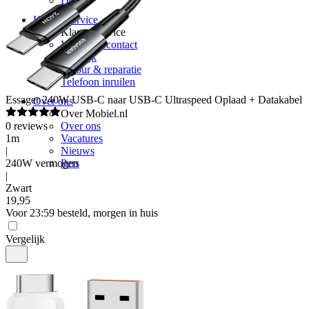
Delta
Klantenservice
Klantenservice
Vragen & contact
Zakelijk
Retour & reparatie
Telefoon inruilen
Essager
240W USB-C naar USB-C Ultraspeed Oplaad + Datakabel
Over ons
Over Mobiel.nl
0
reviews
Over ons
1m
Vacatures
|
Nieuws
240W vermogen
Pers
|
Zwart
19
,
95
Voor 23:59 besteld, morgen in huis
Vergelijk