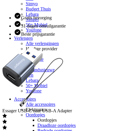
Simyo
Budget Thuis
Lebara
Gratis bezorging
Simpel
50+ Mobiel
31 dagen omruilgarantie
Youfone
Beste prijsgarantie
Verlengen
Alle verlengingen
Huidige provider
Odido
Vodafone
KPN
hollandsnieuwe
Ben
Lebara
50+ Mobiel
Youfone
Accessoires
Alle accessoires
Elektronica
Essager
USB-C naar USB-A Adapter
Oordopjes
Oordopjes
Draadloze oordopjes
Bedrade oordopjes