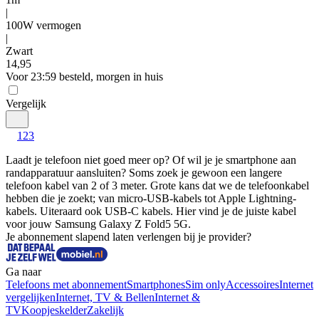
|
100W vermogen
|
Zwart
14
,
95
Voor 23:59 besteld, morgen in huis
Vergelijk
1
2
3
Laadt je telefoon niet goed meer op? Of wil je je smartphone aan 
randapparatuur aansluiten? Soms zoek je gewoon een langere 
telefoon kabel van 2 of 3 meter. Grote kans dat we de telefoonkabel 
hebben die je zoekt; van micro-USB-kabels tot Apple Lightning-
kabels. Uiteraard ook USB-C kabels. Hier vind je de juiste kabel 
voor jouw Samsung Galaxy Z Fold5 5G.
Je abonnement slapend laten verlengen bij je provider?
Ga naar
Telefoons met abonnement
Smartphones
Sim only
Accessoires
Internet
vergelijken
Internet, TV & Bellen
Internet &
TV
Koopjeskelder
Zakelijk