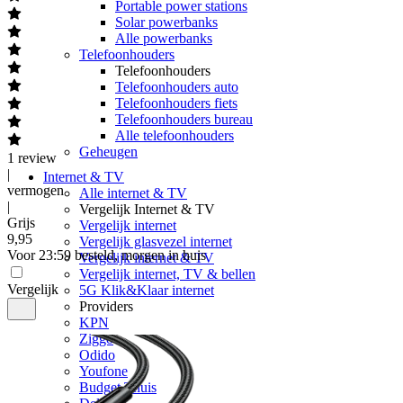
Portable power stations
Solar powerbanks
Alle powerbanks
Telefoonhouders
Telefoonhouders
Telefoonhouders auto
Telefoonhouders fiets
Telefoonhouders bureau
Alle telefoonhouders
Geheugen
1
review
|
Internet & TV
vermogen
Alle internet & TV
|
Vergelijk Internet & TV
Grijs
Vergelijk internet
9
,
95
Vergelijk glasvezel internet
Voor 23:59 besteld, morgen in huis
Vergelijk internet & TV
Vergelijk internet, TV & bellen
Vergelijk
5G Klik&Klaar internet
Providers
KPN
Ziggo
Odido
Youfone
Budget Thuis