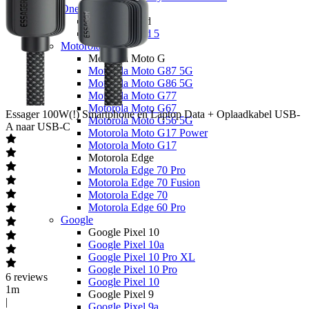
OnePlus
OnePlus Nord
OnePlus Nord 5
Motorola
Motorola Moto G
Motorola Moto G87 5G
Motorola Moto G86 5G
Motorola Moto G77
Motorola Moto G67
Essager
100W(!) Smartphone en Laptop Data + Oplaadkabel USB-
Motorola Moto G56 5G
A naar USB-C
Motorola Moto G17 Power
Motorola Moto G17
Motorola Edge
Motorola Edge 70 Pro
Motorola Edge 70 Fusion
Motorola Edge 70
Motorola Edge 60 Pro
Google
Google Pixel 10
Google Pixel 10a
Google Pixel 10 Pro XL
Google Pixel 10 Pro
6
reviews
Google Pixel 10
1m
Google Pixel 9
|
Google Pixel 9a