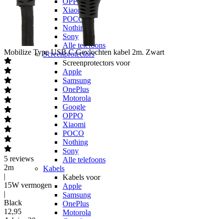
OPPO
Xiaomi
POCO
Nothing
Sony
Alle telefoons
Mobilize
Type USB C Gevlochten kabel 2m. Zwart
Screenprotectors
Screenprotectors voor
Apple
Samsung
OnePlus
Motorola
Google
OPPO
Xiaomi
POCO
Nothing
Sony
5
reviews
Alle telefoons
2m
Kabels
|
Kabels voor
15W vermogen
Apple
|
Samsung
Black
OnePlus
12
,
95
Motorola