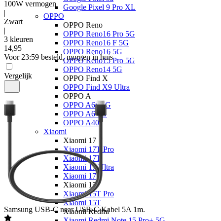
100W vermogen
Google Pixel 9 Pro XL
|
OPPO
Zwart
OPPO Reno
|
OPPO Reno16 Pro 5G
3 kleuren
OPPO Reno16 F 5G
14
,
95
OPPO Reno16 5G
Voor 23:59 besteld, morgen in huis
OPPO Reno15 Pro 5G
OPPO Reno14 5G
Vergelijk
OPPO Find X
OPPO Find X9 Ultra
OPPO A
OPPO A6x 5G
OPPO A6 5G
OPPO A40
Xiaomi
Xiaomi 17
Xiaomi 17T Pro
Xiaomi 17T
Xiaomi 17 Ultra
Xiaomi 17
Xiaomi 15
Xiaomi 15T Pro
Xiaomi 15T
Samsung
USB-C naar USB-C Kabel 5A 1m.
Xiaomi Redmi
Xiaomi Redmi Note 15 Pro+ 5G