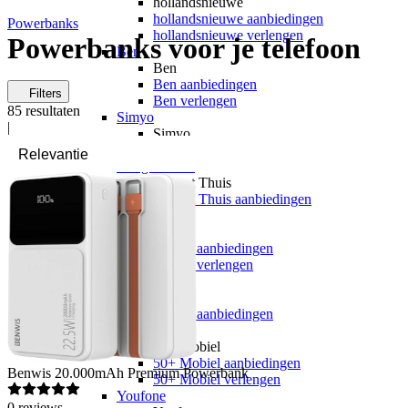
hollandsnieuwe
hollandsnieuwe aanbiedingen
Powerbanks
hollandsnieuwe verlengen
Powerbanks voor je telefoon
Ben
Ben
Ben aanbiedingen
Filters
Ben verlengen
85
resultaten
Simyo
|
Simyo
Simyo aanbiedingen
Budget Thuis
Budget Thuis
Budget Thuis aanbiedingen
Lebara
Lebara
Lebara aanbiedingen
Lebara verlengen
Simpel
Simpel
Simpel aanbiedingen
50+ Mobiel
50+ Mobiel
50+ Mobiel aanbiedingen
Benwis
20.000mAh Premium Powerbank
50+ Mobiel verlengen
Youfone
0
reviews