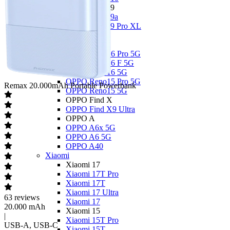
Google Pixel 9
Google Pixel 9a
Google Pixel 9 Pro XL
OPPO
OPPO Reno
OPPO Reno16 Pro 5G
OPPO Reno16 F 5G
OPPO Reno16 5G
OPPO Reno15 Pro 5G
Remax
20.000mAh Portable Powerbank
OPPO Reno15 5G
OPPO Find X
OPPO Find X9 Ultra
OPPO A
OPPO A6x 5G
OPPO A6 5G
OPPO A40
Xiaomi
Xiaomi 17
Xiaomi 17T Pro
Xiaomi 17T
Xiaomi 17 Ultra
63
reviews
Xiaomi 17
20.000 mAh
Xiaomi 15
|
Xiaomi 15T Pro
USB-A, USB-C
Xiaomi 15T