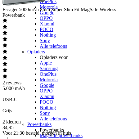
OnePlus
Motorola
Essager
5000mAh 8mm Super Slim Fit MagSafe Wireless
Google
Powerbank
OPPO
Xiaomi
POCO
Nothing
Sony
Alle telefoons
Opladers
Opladers voor
Apple
Samsung
OnePlus
Motorola
2
reviews
Google
5.000 mAh
OPPO
|
Xiaomi
USB-C
POCO
|
Nothing
Grijs
Sony
|
Alle telefoons
2 kleuren
Powerbanks
34
,
95
Powerbanks
Voor 21:30 besteld, morgen in huis
MagSafe powerbanks