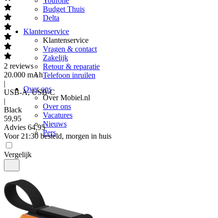
Youfone
Budget Thuis
Delta
Klantenservice
Klantenservice
Vragen & contact
Zakelijk
2
reviews
Retour & reparatie
20.000 mAh
Telefoon inruilen
|
Over ons
USB-A, USB-C
Over Mobiel.nl
|
Over ons
Black
Vacatures
59
,
95
Nieuws
Advies
64,95
Pers
Voor 21:30 besteld, morgen in huis
Vergelijk