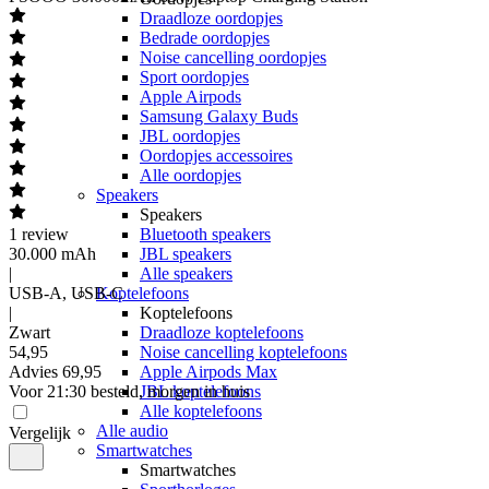
Draadloze oordopjes
Bedrade oordopjes
Noise cancelling oordopjes
Sport oordopjes
Apple Airpods
Samsung Galaxy Buds
JBL oordopjes
Oordopjes accessoires
Alle oordopjes
Speakers
Speakers
1
review
Bluetooth speakers
30.000 mAh
JBL speakers
|
Alle speakers
USB-A, USB-C
Koptelefoons
|
Koptelefoons
Zwart
Draadloze koptelefoons
54
,
95
Noise cancelling koptelefoons
Advies
69,95
Apple Airpods Max
Voor 21:30 besteld, morgen in huis
JBL koptelefoons
Alle koptelefoons
Alle audio
Vergelijk
Smartwatches
Smartwatches