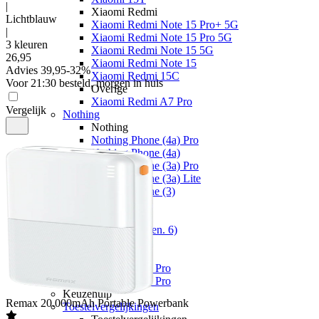
|
Xiaomi Redmi
Lichtblauw
Xiaomi Redmi Note 15 Pro+ 5G
|
Xiaomi Redmi Note 15 Pro 5G
3 kleuren
Xiaomi Redmi Note 15 5G
26
,
95
Xiaomi Redmi Note 15
Advies
39,95
-
32
%
Xiaomi Redmi 15C
Voor 21:30 besteld, morgen in huis
Overige
Xiaomi Redmi A7 Pro
Vergelijk
Nothing
Nothing
Nothing Phone (4a) Pro
Nothing Phone (4a)
Nothing Phone (3a) Pro
Nothing Phone (3a) Lite
Nothing Phone (3)
Fairphone
Fairphone
Fairphone (Gen. 6)
Realme
Realme
Realme GT 8 Pro
Realme GT 7 Pro
Keuzehulp
Remax
20.000mAh Portable Powerbank
Toestelvergelijkingen