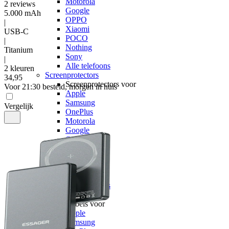
Motorola
2
reviews
Google
5.000 mAh
OPPO
|
Xiaomi
USB-C
POCO
|
Nothing
Titanium
Sony
|
Alle telefoons
2 kleuren
Screenprotectors
34
,
95
Screenprotectors voor
Voor 21:30 besteld, morgen in huis
Apple
Samsung
Vergelijk
OnePlus
Motorola
Google
OPPO
Xiaomi
POCO
Nothing
Sony
Alle telefoons
Kabels
Kabels voor
Apple
Samsung