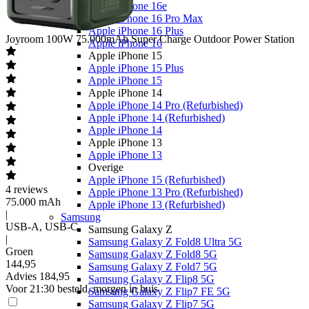
Apple iPhone 16e
Apple iPhone 16 Pro Max
Apple iPhone 16 Plus
Joyroom
100W 75.000mAh Super Charge Outdoor Power Station
Apple iPhone 16
Apple iPhone 15
Apple iPhone 15 Plus
Apple iPhone 15
Apple iPhone 14
Apple iPhone 14 Pro (Refurbished)
Apple iPhone 14 (Refurbished)
Apple iPhone 14
Apple iPhone 13
Apple iPhone 13
Overige
Apple iPhone 15 (Refurbished)
4
reviews
Apple iPhone 13 Pro (Refurbished)
75.000 mAh
Apple iPhone 13 (Refurbished)
|
Samsung
USB-A, USB-C
Samsung Galaxy Z
|
Samsung Galaxy Z Fold8 Ultra 5G
Groen
Samsung Galaxy Z Fold8 5G
144
,
95
Samsung Galaxy Z Fold7 5G
Advies
184,95
Samsung Galaxy Z Flip8 5G
Voor 21:30 besteld, morgen in huis
Samsung Galaxy Z Flip7 FE 5G
Samsung Galaxy Z Flip7 5G