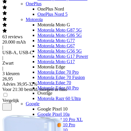
OnePlus
OnePlus Nord
OnePlus Nord 5
Motorola
Motorola Moto G
Motorola Moto G87 5G
Motorola Moto G86 5G
63
reviews
Motorola Moto G77
20.000 mAh
Motorola Moto G67
|
Motorola Moto G56 5G
USB-A, USB-C
Motorola Moto G17 Power
|
Motorola Moto G17
Zwart
Motorola Edge
|
Motorola Edge 70 Pro
3 kleuren
Motorola Edge 70 Fusion
26
,
95
Motorola Edge 70
Advies
39,95
-
32
%
Motorola Edge 60 Pro
Voor 21:30 besteld, morgen in huis
Overige
Motorola Razr 60 Ultra
Vergelijk
Google
Google Pixel 10
Google Pixel 10a
Google Pixel 10 Pro XL
Google Pixel 10 Pro
Google Pixel 10