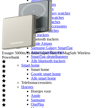
Sporthorloges
Activity trackers
Apple watches
Samsung Galaxy watches
Garmin smartwatches
Polar smartwatches
Smartwatch accessoires
Alle smartwatches
Bluetooth trackers
Bluetooth trackers
Apple Airtags
Samsung Galaxy SmartTag
Airtag sleutelhangers
Essager
5000mAh 8mm Super Slim Fit MagSafe Wireless
SmartTag sleutelhangers
Powerbank
Alle bluetooth trackers
Smart home
Smart home
Google smart home
Alle smart home
Telefoonaccessoires
Hoesjes
Hoesjes voor
Apple
Samsung
OnePlus