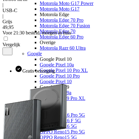
Motorola Moto G17 Power
|
Motorola Moto G17
USB-C
Motorola Edge
|
Motorola Edge 70 Pro
Grijs
Motorola Edge 70 Fusion
49
,
95
Motorola Edge 70
Voor 21:30 besteld, morgen in huis
Motorola Edge 60 Pro
Overige
Vergelijk
Motorola Razr 60 Ultra
Google
Google Pixel 10
Google Pixel 10a
Google Pixel 10 Pro XL
Gratis bezorging
Google Pixel 10 Pro
Google Pixel 10
Google Pixel 9
Google Pixel 9a
Google Pixel 9 Pro XL
OPPO
OPPO Reno
OPPO Reno16 Pro 5G
OPPO Reno16 F 5G
OPPO Reno16 5G
OPPO Reno15 Pro 5G
OPPO Reno15 5G