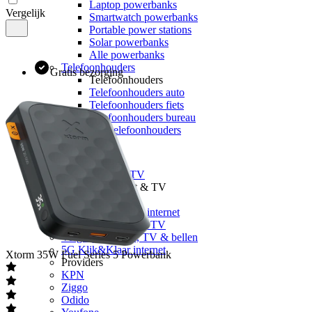
Laptop powerbanks
Vergelijk
Smartwatch powerbanks
Portable power stations
Solar powerbanks
Alle powerbanks
Telefoonhouders
Gratis bezorging
Telefoonhouders
Telefoonhouders auto
Telefoonhouders fiets
Telefoonhouders bureau
Alle telefoonhouders
Geheugen
Internet & TV
Alle internet & TV
Vergelijk Internet & TV
Vergelijk internet
Vergelijk glasvezel internet
Vergelijk internet & TV
Vergelijk internet, TV & bellen
5G Klik&Klaar internet
Xtorm
35W Fuel Series 5 Powerbank
Providers
KPN
Ziggo
Odido