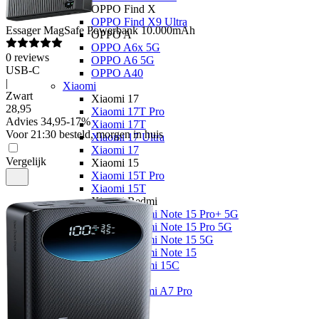
OPPO Find X
OPPO Find X9 Ultra
Essager
MagSafe Powerbank 10.000mAh
OPPO A
OPPO A6x 5G
0
reviews
OPPO A6 5G
USB-C
OPPO A40
|
Xiaomi
Zwart
Xiaomi 17
28
,
95
Xiaomi 17T Pro
Advies
34,95
-
17
%
Xiaomi 17T
Voor 21:30 besteld, morgen in huis
Xiaomi 17 Ultra
Xiaomi 17
Vergelijk
Xiaomi 15
Xiaomi 15T Pro
Xiaomi 15T
Xiaomi Redmi
Xiaomi Redmi Note 15 Pro+ 5G
Xiaomi Redmi Note 15 Pro 5G
Xiaomi Redmi Note 15 5G
Xiaomi Redmi Note 15
Xiaomi Redmi 15C
Overige
Xiaomi Redmi A7 Pro
Nothing
Nothing