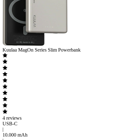
Kuulaa
MagOn Series Slim Powerbank
4
reviews
USB-C
|
10.000 mAh