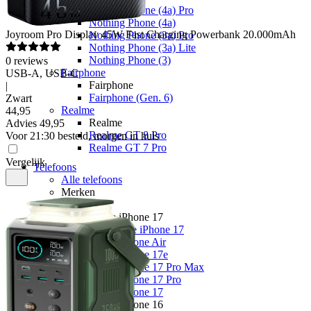
Nothing Phone (4a) Pro
Nothing Phone (4a)
Joyroom
Pro Display 45W Fast Charging Powerbank 20.000mAh
Nothing Phone (3a) Pro
Nothing Phone (3a) Lite
Nothing Phone (3)
0
reviews
Fairphone
USB-A, USB-C
Fairphone
|
Fairphone (Gen. 6)
Zwart
Realme
44
,
95
Realme
Advies
49,95
Realme GT 8 Pro
Voor 21:30 besteld, morgen in huis
Realme GT 7 Pro
Vergelijk
Telefoons
Alle telefoons
Merken
Apple
Apple iPhone 17
Alle Apple iPhone 17
Apple iPhone Air
Apple iPhone 17e
Apple iPhone 17 Pro Max
Apple iPhone 17 Pro
Apple iPhone 17
Apple iPhone 16