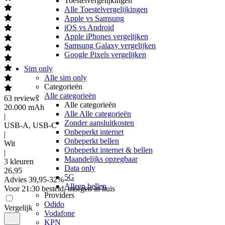
Toestelvergelijkingen
Alle Toestelvergelijkingen
Apple vs Samsung
iOS vs Android
Apple iPhones vergelijken
Samsung Galaxy vergelijken
Google Pixels vergelijken
Sim only
Alle sim only
Categorieën
Alle categorieën
63
reviews
Alle categorieën
20.000 mAh
Alle Alle categorieën
|
Zonder aansluitkosten
USB-A, USB-C
Onbeperkt internet
|
Onbeperkt bellen
Wit
Onbeperkt internet & bellen
|
Maandelijks opzegbaar
3 kleuren
Data only
26
,
95
5G
Advies
39,95
-
32
%
Alleen bellen
Voor 21:30 besteld, morgen in huis
Providers
Odido
Vergelijk
Vodafone
KPN