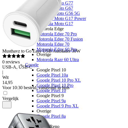
Motorola Moto G77
Motorola Moto G67
Motorola Moto G56 5G
Motorola Moto G17 Power
Motorola Moto G17
Motorola Edge
Motorola Edge 70 Pro
Motorola Edge 70 Fusion
Motorola Edge 70
Motorola Edge 60 Pro
Musthavz
to Go Easy USB Autolader 30W
Overige
Motorola Razr 60 Ultra
0
reviews
Google
USB-A, USB-C
Google Pixel 10
|
Google Pixel 10a
Wit
Google Pixel 10 Pro XL
14
,
95
Google Pixel 10 Pro
Voor 10:30 besteld, vanavond in huis
Google Pixel 10
Google Pixel 9
Vergelijk
Google Pixel 9a
Google Pixel 9 Pro XL
Overige
Google Pixel 8a
OPPO
OPPO Reno