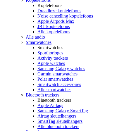
Koptelefoons
Koptelefoons
Draadloze koptelefoons
Noise cancelling koptelefoons
Apple Airpods Max
JBL koptelefoons
Alle koptelefoons
Alle audio
Smartwatches
Smartwatches
Sporthorloges
Activity trackers
Apple watches
Samsung Galaxy watches
Garmin smartwatches
Polar smartwatches
Smartwatch accessoires
Alle smartwatches
Bluetooth trackers
Bluetooth trackers
Apple Airtags
Samsung Galaxy SmartTag
Airtag sleutelhangers
SmartTag sleutelhangers
Alle bluetooth trackers