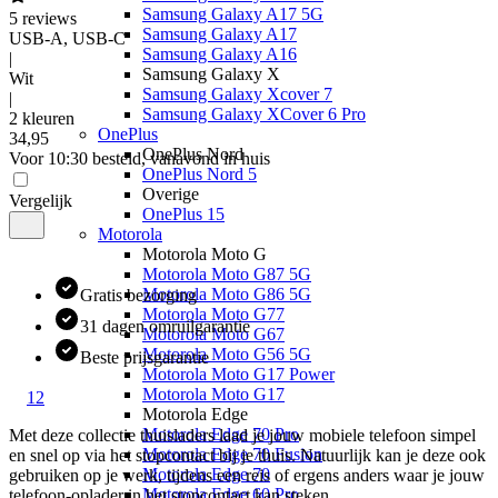
Samsung Galaxy A17 5G
5
reviews
Samsung Galaxy A17
USB-A, USB-C
Samsung Galaxy A16
|
Samsung Galaxy X
Wit
Samsung Galaxy Xcover 7
|
Samsung Galaxy XCover 6 Pro
2 kleuren
OnePlus
34
,
95
OnePlus Nord
Voor 10:30 besteld, vanavond in huis
OnePlus Nord 5
Overige
Vergelijk
OnePlus 15
Motorola
Motorola Moto G
Motorola Moto G87 5G
Motorola Moto G86 5G
Gratis bezorging
Motorola Moto G77
31 dagen omruilgarantie
Motorola Moto G67
Motorola Moto G56 5G
Beste prijsgarantie
Motorola Moto G17 Power
Motorola Moto G17
1
2
Motorola Edge
Motorola Edge 70 Pro
Met deze collectie thuisladers laad je jouw mobiele telefoon simpel 
Motorola Edge 70 Fusion
en snel op via het stopcontact bij je thuis. Natuurlijk kan je deze ook 
Motorola Edge 70
gebruiken op je werk, tijdens een reis of ergens anders waar je jouw 
Motorola Edge 60 Pro
telefoon-oplader in het stopcontact kan steken.