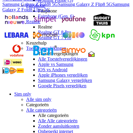
Nothing Phone (3)
Samsung Galaxy Z Fold8 5G
Samsung Galaxy Z Flip8 5G
Samsung
Fairphone
Galaxy Z Fold8 Ultra 5G
Fairphone
Fairphone (Gen. 6)
Realme
Realme
Realme GT 8 Pro
Realme GT 7 Pro
Keuzehulp
Toestelvergelijkingen
Toestelvergelijkingen
Alle Toestelvergelijkingen
Apple vs Samsung
iOS vs Android
Apple iPhones vergelijken
Samsung Galaxy vergelijken
Google Pixels vergelijken
Sim only
Alle sim only
Categorieën
Alle categorieën
Alle categorieën
Alle Alle categorieën
Zonder aansluitkosten
Onbeperkt internet