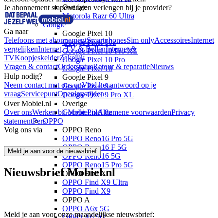
Overige
Je abonnement slapend laten verlengen bij je provider?
Motorola Razr 60 Ultra
Google
Ga naar
Google Pixel 10
Telefoons met abonnement
Smartphones
Sim only
Accessoires
Internet
Google Pixel 10a
vergelijken
Internet, TV & Bellen
Internet &
Google Pixel 10 Pro XL
TV
Koopjeskelder
Zakelijk
Google Pixel 10 Pro
Vragen & contact
Orderstatus
Retour & reparatie
Nieuws
Google Pixel 10
Hulp nodig?
Google Pixel 9
Neem contact met ons op
Vind het antwoord op je
Google Pixel 9a
vraag
Servicepunt
Openingstijden
Google Pixel 9 Pro XL
Over Mobiel.nl
Overige
Over ons
Werken bij Mobiel.nl
Google Pixel 8a
Algemene voorwaarden
Privacy
statement
Pers
OPPO
Volg ons via
OPPO Reno
OPPO Reno16 Pro 5G
OPPO Reno16 F 5G
Meld je aan voor de nieuwsbrief
OPPO Reno16 5G
OPPO Reno15 Pro 5G
Nieuwsbrief Mobiel.nl
OPPO Find X
OPPO Find X9 Ultra
OPPO Find X9
OPPO A
OPPO A6x 5G
Meld je aan voor onze maandelijkse nieuwsbrief:
OPPO A6 5G