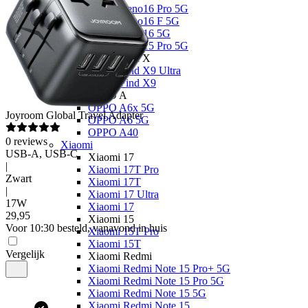
OPPO Reno16 Pro 5G
OPPO Reno16 F 5G
OPPO Reno16 5G
OPPO Reno15 Pro 5G
OPPO Find X
OPPO Find X9 Ultra
OPPO Find X9
OPPO A
OPPO A6x 5G
Joyroom
Global Travel Adapter
OPPO A6 5G
OPPO A40
0
reviews
Xiaomi
USB-A, USB-C
Xiaomi 17
|
Xiaomi 17T Pro
Zwart
Xiaomi 17T
|
Xiaomi 17 Ultra
17W
Xiaomi 17
29
,
95
Xiaomi 15
Voor 10:30 besteld, vanavond in huis
Xiaomi 15T Pro
Xiaomi 15T
Vergelijk
Xiaomi Redmi
Xiaomi Redmi Note 15 Pro+ 5G
Xiaomi Redmi Note 15 Pro 5G
Xiaomi Redmi Note 15 5G
Xiaomi Redmi Note 15