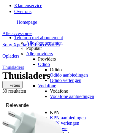
Klantenservice
Over ons
Homepage
Alle accessoires
Telefoon met abonnement
Alle abonnementen
Sony Xperia 10 III accessoires
Populair
Alle providers
Opladers
Providers
Odido
Thuisladers
Odido
Thuisladers
Odido aanbiedingen
Odido verlengen
Filters
Vodafone
30
resultaten
Vodafone
|
Vodafone aanbiedingen
Vodafone verlengen
KPN
KPN
KPN aanbiedingen
KPN verlengen
hollandsnieuwe