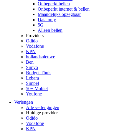
Onbeperkt bellen
Onbeperkt internet & bellen
Maandelijks opzegbaar
Data only
5G
Alleen bellen
Providers
Odido
Vodafone
KPN
hollandsnieuwe
Ben
Simyo
Budget Thuis
Lebara
Simpel
50+ Mobiel
Youfone
Verlengen
Alle verlengingen
Huidige provider
Odido
Vodafone
KPN