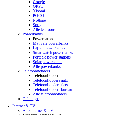
Google
OPPO
Xiaomi
POCO
Nothing
Sony
Alle telefoons
Powerbanks
Powerbanks
MagSafe powerbanks
Laptop powerbanks
Smartwatch powerbanks
Portable power stations
Solar powerbanks
Alle powerbanks
Telefoonhouders
Telefoonhouders
Telefoonhouders auto
Telefoonhouders fiets
Telefoonhouders bureau
Alle telefoonhouders
Geheugen
Internet & TV
Alle internet & TV