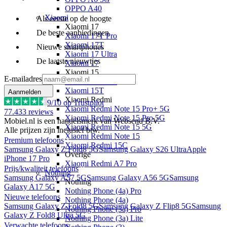
OPPO A40
Xiaomi
Als eerste op de hoogte
Xiaomi 17
De beste aanbiedingen
Xiaomi 17T Pro
Xiaomi 17T
Nieuwe smartphones
Xiaomi 17 Ultra
De laatste nieuwtjes
Xiaomi 17
Xiaomi 15
E-mailadres
Xiaomi 15T Pro
Xiaomi 15T
Aanmelden
Xiaomi Redmi
9
/10 op Trustpilot
Xiaomi Redmi Note 15 Pro+ 5G
77.433
reviews
Xiaomi Redmi Note 15 Pro 5G
Mobiel.nl is een handelsmerk van Websend B.V.
Xiaomi Redmi Note 15 5G
Alle prijzen zijn inclusief btw.
Xiaomi Redmi Note 15
Premium telefoons
Xiaomi Redmi 15C
Samsung Galaxy Z Fold8 5G
Samsung Galaxy S26 Ultra
Apple
Overige
iPhone 17 Pro
Xiaomi Redmi A7 Pro
Prijs/kwaliteit telefoons
Nothing
Samsung Galaxy A57 5G
Samsung Galaxy A56 5G
Samsung
Nothing
Galaxy A17 5G
Nothing Phone (4a) Pro
Nieuwe telefoons
Nothing Phone (4a)
Samsung Galaxy Z Fold8 5G
Samsung Galaxy Z Flip8 5G
Samsung
Nothing Phone (3a) Pro
Galaxy Z Fold8 Ultra 5G
Nothing Phone (3a) Lite
Verwachte telefoons