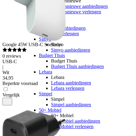
hollandsnieuwe
hollandsnieuwe aanbiedingen
hollandsnieuwe verlengen
Ben
Ben
Ben aanbiedingen
Ben verlengen
Simyo
Google
45W USB-C Snellader
Simyo
Simyo aanbiedingen
Budget Thuis
0
reviews
Budget Thuis
USB-C
Budget Thuis aanbiedingen
|
Lebara
Wit
Lebara
34
,
95
Lebara aanbiedingen
Beperkte voorraad
Lebara verlengen
Simpel
Vergelijk
Simpel
Simpel aanbiedingen
50+ Mobiel
50+ Mobiel
50+ Mobiel aanbiedingen
50+ Mobiel verlengen
Youfone