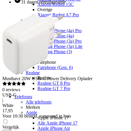
31 dagen omruilgarantie
Xiaomi Redmi 15C
Overige
Xiaomi Redmi A7 Pro
Nothing
Nothing
Nothing Phone (4a) Pro
Nothing Phone (4a)
Nothing Phone (3a) Pro
Nothing Phone (3a) Lite
Nothing Phone (3)
Fairphone
Fairphone
Fairphone (Gen. 6)
Realme
Realme
Musthavz
20W USB-C Power Delivery Oplader
Realme GT 8 Pro
Realme GT 7 Pro
0
reviews
USB-C
Telefoons
|
Alle telefoons
White
Merken
17
,
95
Apple
Voor 10:30 besteld, vanavond in huis
Apple iPhone 17
Alle Apple iPhone 17
Vergelijk
Apple iPhone Air