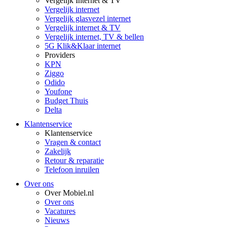
Vergelijk Internet & TV
Vergelijk internet
Vergelijk glasvezel internet
Vergelijk internet & TV
Vergelijk internet, TV & bellen
5G Klik&Klaar internet
Providers
KPN
Ziggo
Odido
Youfone
Budget Thuis
Delta
Klantenservice
Klantenservice
Vragen & contact
Zakelijk
Retour & reparatie
Telefoon inruilen
Over ons
Over Mobiel.nl
Over ons
Vacatures
Nieuws