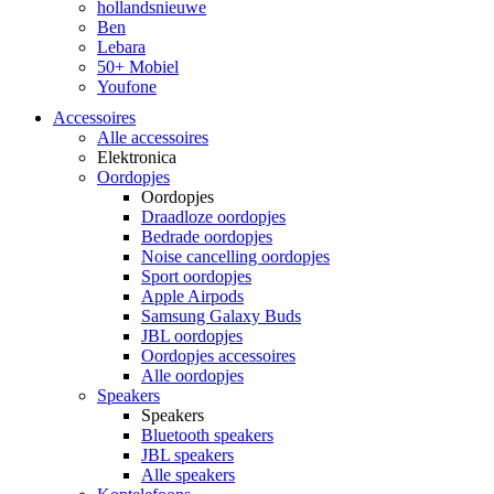
hollandsnieuwe
Ben
Lebara
50+ Mobiel
Youfone
Accessoires
Alle accessoires
Elektronica
Oordopjes
Oordopjes
Draadloze oordopjes
Bedrade oordopjes
Noise cancelling oordopjes
Sport oordopjes
Apple Airpods
Samsung Galaxy Buds
JBL oordopjes
Oordopjes accessoires
Alle oordopjes
Speakers
Speakers
Bluetooth speakers
JBL speakers
Alle speakers