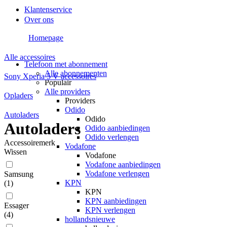
Klantenservice
Over ons
Homepage
Alle accessoires
Telefoon met abonnement
Alle abonnementen
Sony Xperia 5 V accessoires
Populair
Alle providers
Opladers
Providers
Odido
Autoladers
Odido
Autoladers
Odido aanbiedingen
Odido verlengen
Accessoiremerk
Vodafone
Wissen
Vodafone
Vodafone aanbiedingen
Vodafone verlengen
Samsung
KPN
(
1
)
KPN
KPN aanbiedingen
Essager
KPN verlengen
(
4
)
hollandsnieuwe