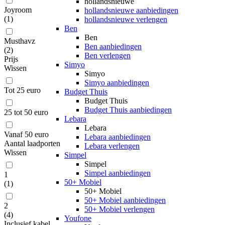
hollandsnieuwe
Joyroom
hollandsnieuwe aanbiedingen
(
1
)
hollandsnieuwe verlengen
Ben
Ben
Musthavz
Ben aanbiedingen
(
2
)
Ben verlengen
Prijs
Simyo
Wissen
Simyo
Simyo aanbiedingen
Tot 25 euro
Budget Thuis
Budget Thuis
Budget Thuis aanbiedingen
25 tot 50 euro
Lebara
Lebara
Vanaf 50 euro
Lebara aanbiedingen
Aantal laadporten
Lebara verlengen
Wissen
Simpel
Simpel
Simpel aanbiedingen
1
50+ Mobiel
(
1
)
50+ Mobiel
50+ Mobiel aanbiedingen
2
50+ Mobiel verlengen
(
4
)
Youfone
Inclusief kabel