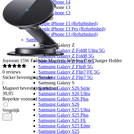
Apple iPhone 14
Apple iPhone 13
Apple iPhone 13
Overige
Apple iPhone 15 (Refurbished)
Apple iPhone 13 Pro (Refurbished)
Apple iPhone 13 (Refurbished)
Samsung
Samsung Galaxy Z
Samsung Galaxy Z Fold8 Ultra 5G
Samsung Galaxy Z Fold8 5G
Joyroom
15W Foldable Magnetic Wireless Car Charger Holder
Samsung Galaxy Z Fold7 5G
Samsung Galaxy Z Flip8 5G
0
reviews
Samsung Galaxy Z Flip7 FE 5G
Sticker bevestiging houder
Samsung Galaxy Z Flip7 5G
|
Samsung Galaxy S
Magneet bevestiging telefoon
Samsung Galaxy S26 Serie
39
,
95
Samsung Galaxy S26 Ultra
Beperkte voorraad
Samsung Galaxy S26 Plus
Samsung Galaxy S26
Samsung Galaxy S25 Ultra
Vergelijk
Samsung Galaxy S25 Plus
Samsung Galaxy S25 FE
Samsung Galaxy S25 Edge
Samsung Galaxy S25