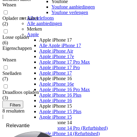
Youfone
Wissen
Youfone aanbiedingen
Youfone verlengen
Alle telefoons
Oplader met kabel
Alle aanbiedingen
(
2
)
Merken
Apple
Losse oplader
Apple iPhone 17
(
6
)
Alle Apple iPhone 17
Eigenschappen
Apple iPhone Air
Apple iPhone 17e
Wissen
Apple iPhone 17 Pro Max
Apple iPhone 17 Pro
Apple iPhone 17
Snelladen
Apple iPhone 16
(
7
)
Apple iPhone 16e
Apple iPhone 16 Pro Max
Draadloos opladen
Apple iPhone 16 Plus
(
3
)
Apple iPhone 16
Filters
Apple iPhone 15
8
resultaten
Apple iPhone 15 Plus
|
Apple iPhone 15
Apple iPhone 14
Apple iPhone 14 Pro (Refurbished)
Apple iPhone 14 (Refurbished)