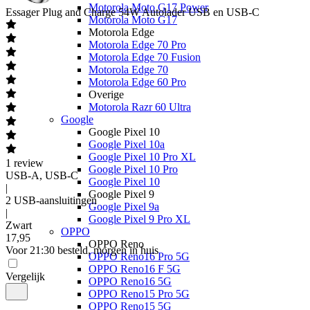
Motorola Moto G17 Power
Essager
Plug and Charge 54W Autolader USB en USB-C
Motorola Moto G17
Motorola Edge
Motorola Edge 70 Pro
Motorola Edge 70 Fusion
Motorola Edge 70
Motorola Edge 60 Pro
Overige
Motorola Razr 60 Ultra
Google
Google Pixel 10
Google Pixel 10a
Google Pixel 10 Pro XL
1
review
Google Pixel 10 Pro
USB-A, USB-C
Google Pixel 10
|
Google Pixel 9
2 USB-aansluitingen
Google Pixel 9a
|
Google Pixel 9 Pro XL
Zwart
OPPO
17
,
95
OPPO Reno
Voor 21:30 besteld, morgen in huis
OPPO Reno16 Pro 5G
OPPO Reno16 F 5G
Vergelijk
OPPO Reno16 5G
OPPO Reno15 Pro 5G
OPPO Reno15 5G