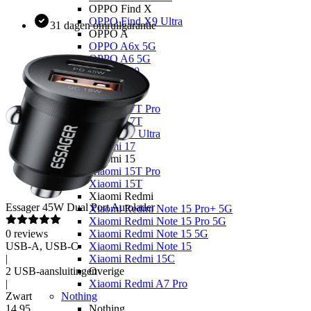
OPPO Find X
OPPO Find X9 Ultra
31 dagen omruilgarantie
OPPO A
OPPO A6x 5G
OPPO A6 5G
OPPO A40
Xiaomi
Xiaomi 17
Xiaomi 17T Pro
Xiaomi 17T
Xiaomi 17 Ultra
Xiaomi 17
Xiaomi 15
Xiaomi 15T Pro
Xiaomi 15T
Xiaomi Redmi
Essager
45W Dual Port Autolader
Xiaomi Redmi Note 15 Pro+ 5G
Xiaomi Redmi Note 15 Pro 5G
0
reviews
Xiaomi Redmi Note 15 5G
USB-A, USB-C
Xiaomi Redmi Note 15
|
Xiaomi Redmi 15C
2 USB-aansluitingen
Overige
|
Xiaomi Redmi A7 Pro
Zwart
Nothing
14
,
95
Nothing