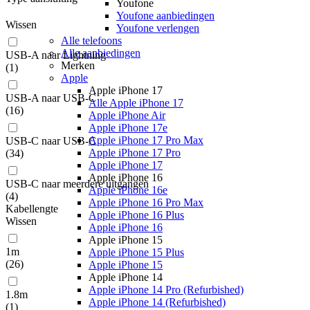
Youfone
Youfone aanbiedingen
Wissen
Youfone verlengen
Alle telefoons
Alle aanbiedingen
USB-A naar Lightning
Merken
(
1
)
Apple
Apple iPhone 17
USB-A naar USB-C
Alle Apple iPhone 17
(
16
)
Apple iPhone Air
Apple iPhone 17e
Apple iPhone 17 Pro Max
USB-C naar USB-C
Apple iPhone 17 Pro
(
34
)
Apple iPhone 17
Apple iPhone 16
USB-C naar meerdere uitgangen
Apple iPhone 16e
(
4
)
Apple iPhone 16 Pro Max
Kabellengte
Apple iPhone 16 Plus
Wissen
Apple iPhone 16
Apple iPhone 15
1m
Apple iPhone 15 Plus
(
26
)
Apple iPhone 15
Apple iPhone 14
Apple iPhone 14 Pro (Refurbished)
1.8m
Apple iPhone 14 (Refurbished)
(
1
)