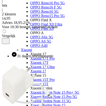
|
OPPO Reno16 Pro 5G
Wit
OPPO Reno16 F 5G
|
OPPO Reno16 5G
2 kleuren
OPPO Reno15 Pro 5G
14
,
95
OPPO Find X
Advies
18,95
-
21
%
OPPO Find X9 Ultra
Voor 10:30 besteld, vanavond in huis
OPPO Find X9
OPPO A
Vergelijk
OPPO A6x 5G
OPPO A6 5G
OPPO A40
Xiaomi
Xiaomi 17
31 dagen omruilgarantie
Xiaomi 17T Pro
Xiaomi 17T
Xiaomi 17 Ultra
Xiaomi 17
Xiaomi 15
Xiaomi 15T Pro
Xiaomi 15T
Xiaomi Redmi
Xiaomi Redmi Note 15 Pro+ 5G
Xiaomi Redmi Note 15 Pro 5G
Xiaomi Redmi Note 15 5G
Xiaomi Redmi Note 15