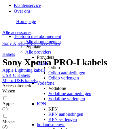
Klantenservice
Over ons
Homepage
Alle accessoires
Telefoon met abonnement
Alle abonnementen
Sony Xperia PRO-I accessoires
Populair
Alle providers
Kabels
Providers
Sony Xperia PRO-I kabels
Odido
Odido
Apple Lightning kabels
Odido aanbiedingen
USB-C Kabels
Odido verlengen
Micro-USB kabels
Vodafone
Accessoiremerk
Vodafone
Wissen
Vodafone aanbiedingen
Vodafone verlengen
Apple
KPN
(
1
)
KPN
KPN aanbiedingen
KPN verlengen
Mocaa
hollandsnieuwe
(
2
)