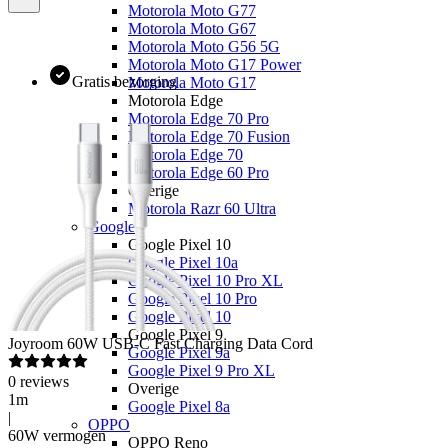
Motorola Moto G77
Motorola Moto G67
Motorola Moto G56 5G
Motorola Moto G17 Power
Gratis bezorging
Motorola Moto G17
Motorola Edge
Motorola Edge 70 Pro
Motorola Edge 70 Fusion
Motorola Edge 70
Motorola Edge 60 Pro
Overige
Motorola Razr 60 Ultra
Google
Google Pixel 10
Google Pixel 10a
Google Pixel 10 Pro XL
Google Pixel 10 Pro
Google Pixel 10
Google Pixel 9
Joyroom
60W USB-C Fast Charging Data Cord
Google Pixel 9a
Google Pixel 9 Pro XL
0
reviews
Overige
1m
Google Pixel 8a
|
OPPO
60W vermogen
OPPO Reno