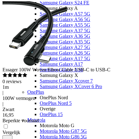
Samsung Galaxy S24 FE
Samsung Galaxy A
Samsung Galaxy A57 5G
Samsung Galaxy A56 5G
Samsung Galaxy A55 5G
Samsung Galaxy A37 5G
Samsung Galaxy A36 5G
Samsung Galaxy A35 5G
Samsung Galaxy A27 5G
Samsung Galaxy A26 5G
Samsung Galaxy A17 5G
Samsung Galaxy A17
Essager
100W Woven Elbow Cable USB-C to USB-C
Samsung Galaxy A16
Samsung Galaxy X
Samsung Galaxy Xcover 7
0
reviews
Samsung Galaxy XCover 6 Pro
1m
OnePlus
|
OnePlus Nord
100W vermogen
OnePlus Nord 5
|
Overige
Zwart
OnePlus 15
16
,
95
Motorola
Beperkte voorraad
Motorola Moto G
Motorola Moto G87 5G
Vergelijk
Motorola Moto G86 5G