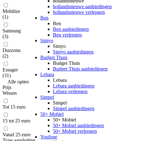
hollandsnieuwe
hollandsnieuwe aanbiedingen
Mobilize
hollandsnieuwe verlengen
(
1
)
Ben
Ben
Ben aanbiedingen
Samsung
Ben verlengen
(
3
)
Simyo
Simyo
Duzzona
Simyo aanbiedingen
(
2
)
Budget Thuis
Budget Thuis
Budget Thuis aanbiedingen
Essager
Lebara
(
31
)
Lebara
Alle
opties
Lebara aanbiedingen
Prijs
Lebara verlengen
Wissen
Simpel
Simpel
Tot 15 euro
Simpel aanbiedingen
50+ Mobiel
50+ Mobiel
15 tot 25 euro
50+ Mobiel aanbiedingen
50+ Mobiel verlengen
Vanaf 25 euro
Youfone
Type aansluiting