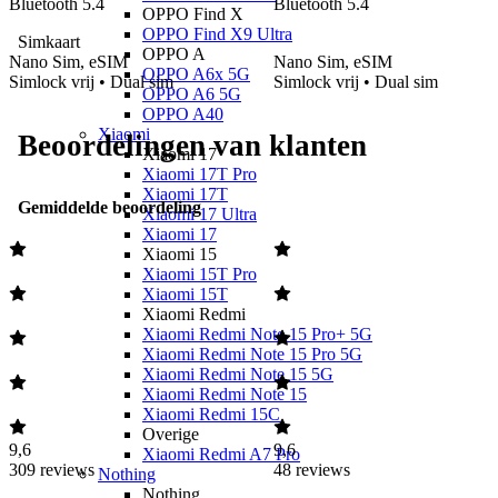
Bluetooth 5.4
Bluetooth 5.4
OPPO Find X
OPPO Find X9 Ultra
Simkaart
OPPO A
Nano Sim, eSIM
Nano Sim, eSIM
OPPO A6x 5G
Simlock vrij • Dual sim
Simlock vrij • Dual sim
OPPO A6 5G
OPPO A40
Xiaomi
Beoordelingen van klanten
Xiaomi 17
Xiaomi 17T Pro
Xiaomi 17T
Gemiddelde beoordeling
Xiaomi 17 Ultra
Xiaomi 17
Xiaomi 15
Xiaomi 15T Pro
Xiaomi 15T
Xiaomi Redmi
Xiaomi Redmi Note 15 Pro+ 5G
Xiaomi Redmi Note 15 Pro 5G
Xiaomi Redmi Note 15 5G
Xiaomi Redmi Note 15
Xiaomi Redmi 15C
Overige
9,6
9,6
Xiaomi Redmi A7 Pro
309
reviews
48
reviews
Nothing
Nothing