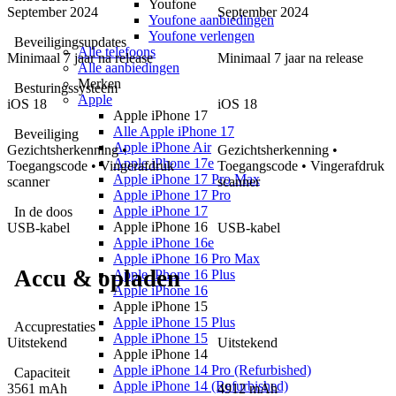
Youfone
September 2024
September 2024
Youfone aanbiedingen
Youfone verlengen
Beveiligingsupdates
Alle telefoons
Minimaal 7 jaar na release
Minimaal 7 jaar na release
Alle aanbiedingen
Merken
Besturingssysteem
Apple
iOS
18
iOS
18
Apple iPhone 17
Alle Apple iPhone 17
Beveiliging
Apple iPhone Air
Gezichtsherkenning •
Gezichtsherkenning •
Apple iPhone 17e
Toegangscode • Vingerafdruk
Toegangscode • Vingerafdruk
Apple iPhone 17 Pro Max
scanner
scanner
Apple iPhone 17 Pro
Apple iPhone 17
In de doos
Apple iPhone 16
USB-kabel
USB-kabel
Apple iPhone 16e
Apple iPhone 16 Pro Max
Accu & opladen
Apple iPhone 16 Plus
Apple iPhone 16
Apple iPhone 15
Apple iPhone 15 Plus
Accuprestaties
Apple iPhone 15
Uitstekend
Uitstekend
Apple iPhone 14
Apple iPhone 14 Pro (Refurbished)
Capaciteit
Apple iPhone 14 (Refurbished)
3561 mAh
4912 mAh