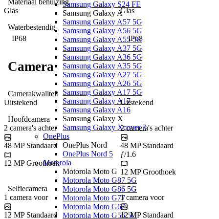
Materiaal behuizing
Samsung Galaxy S24 FE
Glas
Glas
Samsung Galaxy A
Samsung Galaxy A57 5G
Waterbestendig
Samsung Galaxy A56 5G
IP68
IP68
Samsung Galaxy A55 5G
Samsung Galaxy A37 5G
Samsung Galaxy A36 5G
Camera
Samsung Galaxy A35 5G
Samsung Galaxy A27 5G
Samsung Galaxy A26 5G
Samsung Galaxy A17 5G
Camerakwaliteit
Samsung Galaxy A17
Uitstekend
Uitstekend
Samsung Galaxy A16
Samsung Galaxy X
Hoofdcamera
Samsung Galaxy Xcover 7
2
camera's
achter
2
camera's
achter
OnePlus
OnePlus Nord
48 MP
Standaard
48 MP
Standaard
OnePlus Nord 5
ƒ/1.6
Motorola
12 MP
Groothoek
Motorola Moto G
12 MP
Groothoek
Motorola Moto G87 5G
Selfiecamera
Motorola Moto G86 5G
1
camera
voor
1
camera
voor
Motorola Moto G77
Motorola Moto G67
12 MP
Standaard
12 MP
Standaard
Motorola Moto G56 5G