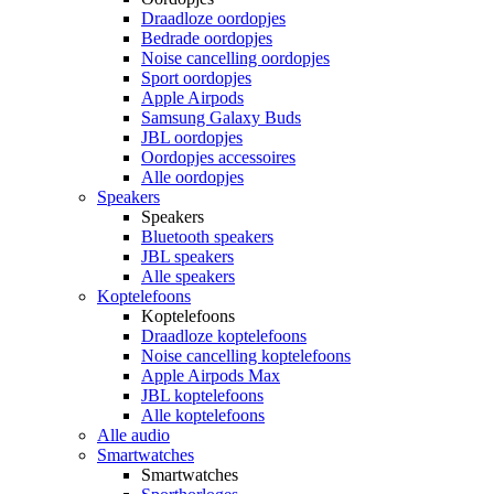
Draadloze oordopjes
Bedrade oordopjes
Noise cancelling oordopjes
Sport oordopjes
Apple Airpods
Samsung Galaxy Buds
JBL oordopjes
Oordopjes accessoires
Alle oordopjes
Speakers
Speakers
Bluetooth speakers
JBL speakers
Alle speakers
Koptelefoons
Koptelefoons
Draadloze koptelefoons
Noise cancelling koptelefoons
Apple Airpods Max
JBL koptelefoons
Alle koptelefoons
Alle audio
Smartwatches
Smartwatches