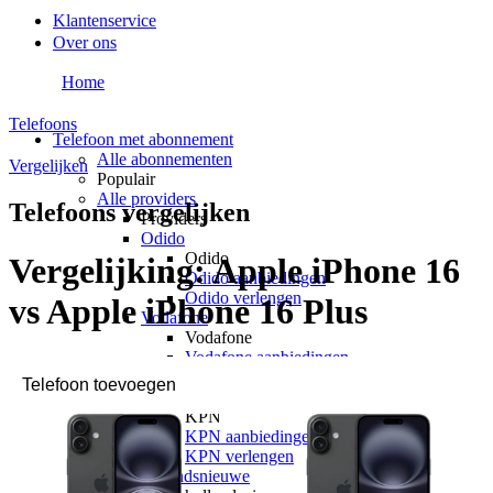
Klantenservice
Over ons
Home
Telefoons
Telefoon met abonnement
Alle abonnementen
Vergelijken
Populair
Alle providers
Telefoons vergelijken
Providers
Odido
Odido
Vergelijking:
Apple iPhone 16
Odido aanbiedingen
Odido verlengen
vs Apple iPhone 16 Plus
Vodafone
Vodafone
Vodafone aanbiedingen
Vodafone verlengen
KPN
KPN
KPN aanbiedingen
KPN verlengen
hollandsnieuwe