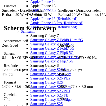
Apple iPhone 14
Apple iPhone 13
Functies
Apple iPhone 13
Snelladen
• Draadloos laden
Snelladen
• Draadloos laden
Overige
Bedraad
20 W
• Draadloos 15 W
Bedraad
20 W
• Draadloos 15
Apple iPhone 15 (Refurbished)
Apple iPhone 13 Pro (Refurbished)
Scherm & ontwerp
Apple iPhone 13 (Refurbished)
Samsung
Samsung Galaxy Z
Samsung Galaxy Z Fold8 Ultra 5G
Schermkwaliteit
Samsung Galaxy Z Fold8 5G
Zeer Goed
Uitstekend
Samsung Galaxy Z Fold7 5G
Samsung Galaxy Z Flip8 5G
Scherm
Samsung Galaxy Z Flip7 FE 5G
6.1 inch • OLED • 60 Hz
6.7 inch • OLED • 60 Hz
Samsung Galaxy Z Flip7 5G
Samsung Galaxy S
Resolutie
Samsung Galaxy S26 Serie
1200 × 2600 px
1284 × 2800 px
Samsung Galaxy S26 Ultra
447 ppi
458 ppi
Samsung Galaxy S26 Plus
Formaat
Samsung Galaxy S26
147.6 × 71.6 × 7.8
mm
160.9 × 77.8 × 7.8
mm
Samsung Galaxy S25 Ultra
Samsung Galaxy S25 Plus
Gewicht
Samsung Galaxy S25 FE
170 g
199 g
Samsung Galaxy S25 Edge
Samsung Galaxy S25