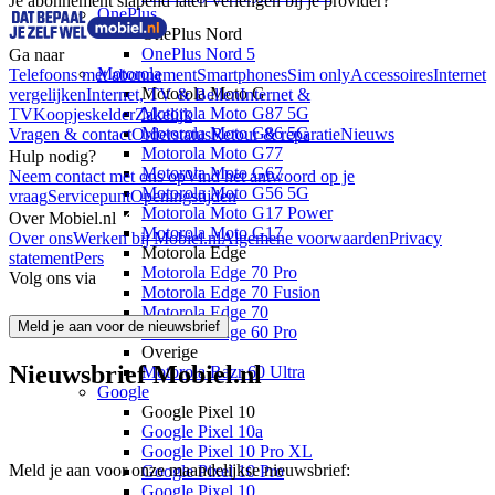
Je abonnement slapend laten verlengen bij je provider?
OnePlus
OnePlus Nord
OnePlus Nord 5
Ga naar
Motorola
Telefoons met abonnement
Smartphones
Sim only
Accessoires
Internet
Motorola Moto G
vergelijken
Internet, TV & Bellen
Internet &
Motorola Moto G87 5G
TV
Koopjeskelder
Zakelijk
Motorola Moto G86 5G
Vragen & contact
Orderstatus
Retour & reparatie
Nieuws
Motorola Moto G77
Hulp nodig?
Motorola Moto G67
Neem contact met ons op
Vind het antwoord op je
Motorola Moto G56 5G
vraag
Servicepunt
Openingstijden
Motorola Moto G17 Power
Over Mobiel.nl
Motorola Moto G17
Over ons
Werken bij Mobiel.nl
Algemene voorwaarden
Privacy
Motorola Edge
statement
Pers
Motorola Edge 70 Pro
Volg ons via
Motorola Edge 70 Fusion
Motorola Edge 70
Meld je aan voor de nieuwsbrief
Motorola Edge 60 Pro
Overige
Nieuwsbrief Mobiel.nl
Motorola Razr 60 Ultra
Google
Google Pixel 10
Google Pixel 10a
Google Pixel 10 Pro XL
Meld je aan voor onze maandelijkse nieuwsbrief:
Google Pixel 10 Pro
Google Pixel 10