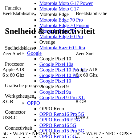
Motorola Moto G17 Power
Functies
Motorola Moto G17
Beeldstabilisatie
Beeldstabilisatie
Motorola Edge
Motorola Edge 70 Pro
Motorola Edge 70 Fusion
Snelheid & connectiviteit
Motorola Edge 70
Motorola Edge 60 Pro
Overige
Motorola Razr 60 Ultra
Snelheidsklasse
Google
Zeer Snel
Zeer Snel
Google Pixel 10
Processor
Google Pixel 10a
Apple
A18
Apple
A18
Google Pixel 10 Pro XL
6
x
60 Ghz
6
x
60 Ghz
Google Pixel 10 Pro
Google Pixel 10
Grafische processor
Google Pixel 9
Google Pixel 9a
Werkgeheugen
Google Pixel 9 Pro XL
8 GB
8 GB
OPPO
OPPO Reno
Connector
OPPO Reno16 Pro 5G
USB-C
USB-C
OPPO Reno16 F 5G
OPPO Reno16 5G
Connectiviteit
OPPO Reno15 Pro 5G
5G • Wi-Fi 7 • NFC • GPS •
5G • Wi-Fi 7 • NFC • GPS •
OPPO Reno15 5G