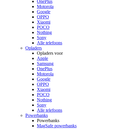
OnePlus
Motorola
Google
OPPO
Xiaomi
POCO
Nothing
Sony
Alle telefoons
Opladers
Opladers voor
Apple
Samsung
OnePlus
Motorola
Google
OPPO
Xiaomi
POCO
Nothing
Sony
Alle telefoons
Powerbanks
Powerbanks
MagSafe powerbanks