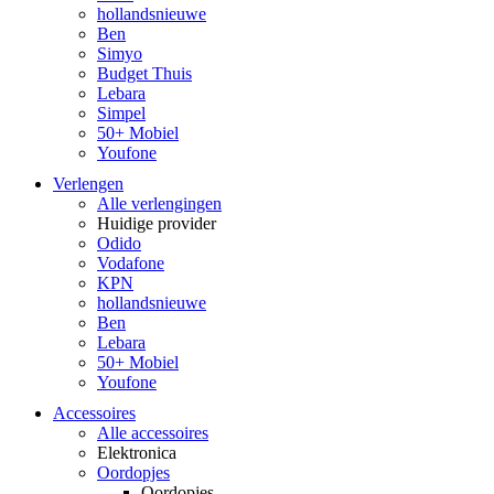
hollandsnieuwe
Ben
Simyo
Budget Thuis
Lebara
Simpel
50+ Mobiel
Youfone
Verlengen
Alle verlengingen
Huidige provider
Odido
Vodafone
KPN
hollandsnieuwe
Ben
Lebara
50+ Mobiel
Youfone
Accessoires
Alle accessoires
Elektronica
Oordopjes
Oordopjes