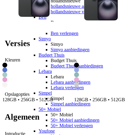
hollandsnieuwe
hollandsnieuwe aanbiedingen
hollandsnieuwe verlengen
Ben
Ben
Ben aanbiedingen
Ben verlengen
Simyo
Versies
Simyo
Simyo aanbiedingen
Budget Thuis
Kleuren
Budget Thuis
Budget Thuis aanbiedingen
Lebara
Lebara
Lebara aanbiedingen
Lebara verlengen
Simpel
Opslagopties
Simpel
128GB • 256GB • 512GB
128GB • 256GB • 512GB
Simpel aanbiedingen
50+ Mobiel
50+ Mobiel
Algemeen
50+ Mobiel aanbiedingen
50+ Mobiel verlengen
Youfone
Introductie