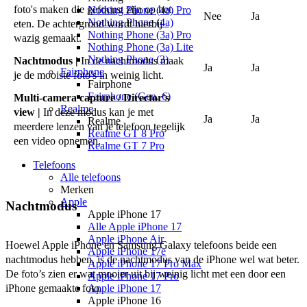
foto's maken die gefocust zijn op het
Nothing Phone (4a) Pro
Nee
Ja
Nothing Phone (4a)
eten. De achtergrond wordt hierbij
Nothing Phone (3a) Pro
wazig gemaakt.
Nothing Phone (3a) Lite
Nothing Phone (3)
Nachtmodus |
In de nachtmodus maak
Ja
Ja
Fairphone
je de mooiste foto's in weinig licht.
Fairphone
Fairphone (Gen. 6)
Multi-camera capture / Director's
Realme
view |
In deze modus kan je met
Ja
Ja
Realme
meerdere lenzen van je telefoon tegelijk
Realme GT 8 Pro
een video opnemen.
Realme GT 7 Pro
Telefoons
Alle telefoons
Merken
Apple
Nachtmodus
Apple iPhone 17
Alle Apple iPhone 17
Apple iPhone Air
Hoewel Apple iPhone en Samsung Galaxy telefoons beide een 
Apple iPhone 17e
nachtmodus hebben, is de nachtmodus van de iPhone wel wat beter. 
Apple iPhone 17 Pro Max
De foto’s zien er wat mooier uit bij weinig licht met een door een 
Apple iPhone 17 Pro
iPhone gemaakte foto.
Apple iPhone 17
Apple iPhone 16