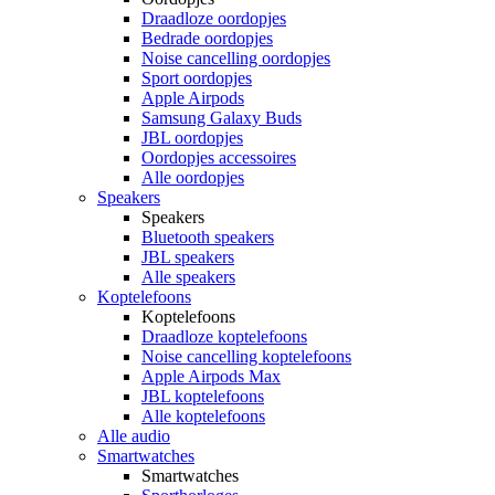
Draadloze oordopjes
Bedrade oordopjes
Noise cancelling oordopjes
Sport oordopjes
Apple Airpods
Samsung Galaxy Buds
JBL oordopjes
Oordopjes accessoires
Alle oordopjes
Speakers
Speakers
Bluetooth speakers
JBL speakers
Alle speakers
Koptelefoons
Koptelefoons
Draadloze koptelefoons
Noise cancelling koptelefoons
Apple Airpods Max
JBL koptelefoons
Alle koptelefoons
Alle audio
Smartwatches
Smartwatches