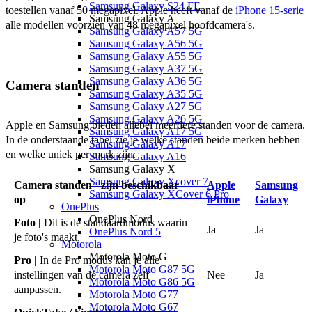
Samsung Galaxy S24 FE
toestellen vanaf 50 megapixel. Apple heeft vanaf de 
iPhone 15-serie
Samsung Galaxy A
alle modellen voorzien van 48 megapixel hoofdcamera's. 
Samsung Galaxy A57 5G
Samsung Galaxy A56 5G
Samsung Galaxy A55 5G
Samsung Galaxy A37 5G
Samsung Galaxy A36 5G
Camera standen
Samsung Galaxy A35 5G
Samsung Galaxy A27 5G
Samsung Galaxy A26 5G
Apple en Samsung bieden allebei meerdere standen voor de camera. 
Samsung Galaxy A17 5G
In de onderstaande tabel zie je welke standen beide merken hebben 
Samsung Galaxy A17
en welke uniek per merk zijn.
Samsung Galaxy A16
Samsung Galaxy X
Samsung Galaxy Xcover 7
Camera standen - zijn beschikbaar
Apple
Samsung
Samsung Galaxy XCover 6 Pro
op
iPhone
Galaxy
OnePlus
OnePlus Nord
Foto |
Dit is de standaardmodus waarin
Ja
Ja
OnePlus Nord 5
je foto's maakt.
Motorola
Motorola Moto G
Pro |
In de Pro modus kan je alle
Motorola Moto G87 5G
instellingen van de camera zelf
Nee
Ja
Motorola Moto G86 5G
aanpassen.
Motorola Moto G77
Motorola Moto G67