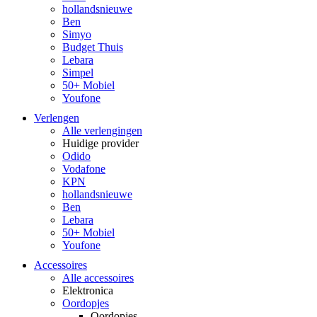
hollandsnieuwe
Ben
Simyo
Budget Thuis
Lebara
Simpel
50+ Mobiel
Youfone
Verlengen
Alle verlengingen
Huidige provider
Odido
Vodafone
KPN
hollandsnieuwe
Ben
Lebara
50+ Mobiel
Youfone
Accessoires
Alle accessoires
Elektronica
Oordopjes
Oordopjes