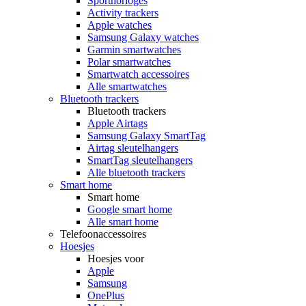
Sporthorloges
Activity trackers
Apple watches
Samsung Galaxy watches
Garmin smartwatches
Polar smartwatches
Smartwatch accessoires
Alle smartwatches
Bluetooth trackers
Bluetooth trackers
Apple Airtags
Samsung Galaxy SmartTag
Airtag sleutelhangers
SmartTag sleutelhangers
Alle bluetooth trackers
Smart home
Smart home
Google smart home
Alle smart home
Telefoonaccessoires
Hoesjes
Hoesjes voor
Apple
Samsung
OnePlus