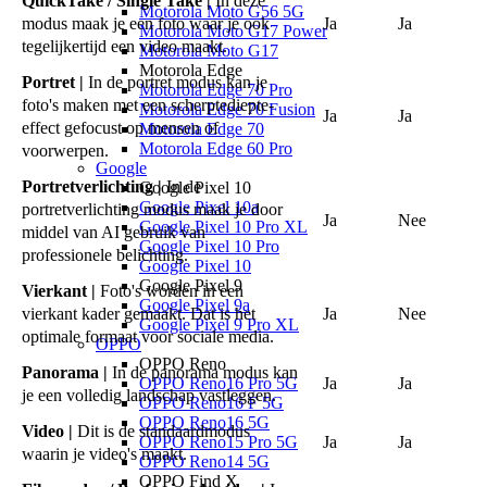
QuickTake / Single Take |
In deze
Motorola Moto G56 5G
modus maak je een foto waar je ook
Ja
Ja
Motorola Moto G17 Power
tegelijkertijd een video maakt.
Motorola Moto G17
Motorola Edge
Portret |
In de portret modus kan je
Motorola Edge 70 Pro
foto's maken met een scherptediepte-
Motorola Edge 70 Fusion
Ja
Ja
effect gefocust op mensen of
Motorola Edge 70
Motorola Edge 60 Pro
voorwerpen.
Google
Portretverlichting |
In de
Google Pixel 10
Google Pixel 10a
portretverlichting modus maak je door
Ja
Nee
Google Pixel 10 Pro XL
middel van AI gebruik van
Google Pixel 10 Pro
professionele belichting.
Google Pixel 10
Google Pixel 9
Vierkant |
Foto's worden in een
Google Pixel 9a
vierkant kader gemaakt. Dat is het
Ja
Nee
Google Pixel 9 Pro XL
optimale formaat voor sociale media.
OPPO
OPPO Reno
Panorama |
In de panorama modus kan
OPPO Reno16 Pro 5G
Ja
Ja
je een volledig landschap vastleggen.
OPPO Reno16 F 5G
OPPO Reno16 5G
Video |
Dit is de standaardmodus
OPPO Reno15 Pro 5G
Ja
Ja
waarin je video's maakt.
OPPO Reno14 5G
OPPO Find X