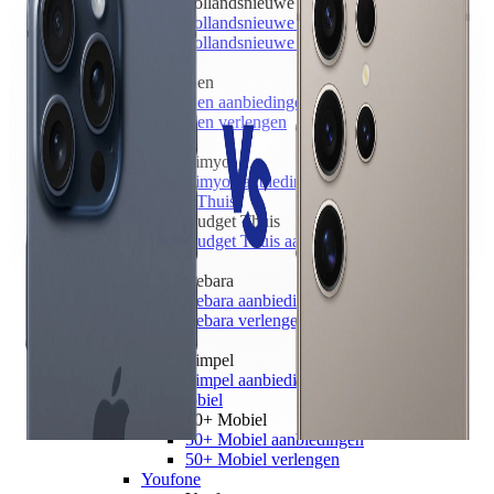
hollandsnieuwe
hollandsnieuwe aanbiedingen
hollandsnieuwe verlengen
Ben
Ben
Ben aanbiedingen
Ben verlengen
Simyo
Simyo
Simyo aanbiedingen
Budget Thuis
Budget Thuis
Budget Thuis aanbiedingen
Lebara
Lebara
Lebara aanbiedingen
Lebara verlengen
Simpel
Simpel
Simpel aanbiedingen
50+ Mobiel
50+ Mobiel
50+ Mobiel aanbiedingen
50+ Mobiel verlengen
Youfone