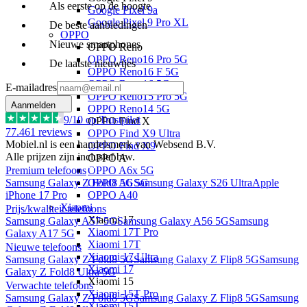
Als eerste op de hoogte
Google Pixel 9a
Google Pixel 9 Pro XL
De beste aanbiedingen
OPPO
Nieuwe smartphones
OPPO Reno
OPPO Reno16 Pro 5G
De laatste nieuwtjes
OPPO Reno16 F 5G
OPPO Reno16 5G
E-mailadres
OPPO Reno15 Pro 5G
Aanmelden
OPPO Reno14 5G
9
/10 op Trustpilot
OPPO Find X
77.461
reviews
OPPO Find X9 Ultra
Mobiel.nl is een handelsmerk van Websend B.V.
OPPO Find X9
Alle prijzen zijn inclusief btw.
OPPO A
OPPO A6x 5G
Premium telefoons
OPPO A6 5G
Samsung Galaxy Z Fold8 5G
Samsung Galaxy S26 Ultra
Apple
OPPO A40
iPhone 17 Pro
Xiaomi
Prijs/kwaliteit telefoons
Xiaomi 17
Samsung Galaxy A57 5G
Samsung Galaxy A56 5G
Samsung
Xiaomi 17T Pro
Galaxy A17 5G
Xiaomi 17T
Nieuwe telefoons
Xiaomi 17 Ultra
Samsung Galaxy Z Fold8 5G
Samsung Galaxy Z Flip8 5G
Samsung
Xiaomi 17
Galaxy Z Fold8 Ultra 5G
Xiaomi 15
Verwachte telefoons
Xiaomi 15T Pro
Samsung Galaxy Z Fold8 5G
Samsung Galaxy Z Flip8 5G
Samsung
Xiaomi 15T