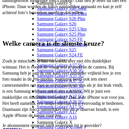
natuurgetrouw mogelijke foto’s maken? Dan ben je beter uit met een 
Samsung Galaxy S
iPhone. Daar worden de foto’s natuurlijker gemaakt en kan je zelf 
Samsung Galaxy S26 Serie
achteraf foto’s bewerken mocht je dat willen. 
Samsung Galaxy S26 Ultra
Samsung Galaxy S26 Plus
Samsung Galaxy S26
Samsung Galaxy S25 Ultra
Samsung Galaxy S25 Plus
Samsung Galaxy S25 FE
Welke camera is de slimste keuze?
Samsung Galaxy S25 Edge
Samsung Galaxy S25
Samsung Galaxy S24 FE
Samsung Galaxy A
Zoals je misschien al had verwacht, is er niet één duidelijker 
Samsung Galaxy A57 5G
winnaar. Het is vooral de vraag wat je zoekt in de camera. Bij 
Samsung Galaxy A56 5G
Samsung heb je aan de ene kant veel artistieke vrijheid hoe je een 
Samsung Galaxy A55 5G
foto maakt in de Pro-modus. Samsung heeft ook iets meer 
Samsung Galaxy A37 5G
camerastanden om mee te experimenteren dus als je dat leuk vindt, 
Samsung Galaxy A36 5G
Samsung Galaxy A35 5G
is een Samsung telefoon zeker een aanrader. Wil je juist een 
Samsung Galaxy A27 5G
makkelijke en duidelijke bediening? Dan is de iPhone wat voor jou. 
Samsung Galaxy A26 5G
Het heeft namelijk een simpel uiterlijk en is eenvoudig te bedienen. 
Samsung Galaxy A17 5G
Daarnaast zijn foto’s natuurlijker dus als je daarvan houdt, is een 
Samsung Galaxy A17
Apple iPhone de keuze voor jou. 
Samsung Galaxy A16
Samsung Galaxy X
Je abonnement slapend laten verlengen bij je provider?
Samsung Galaxy Xcover 7