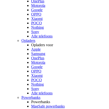
OnePlus
Motorola
Google
OPPO
Xiaomi
POCO
Nothing
Sony
Alle telefoons
Opladers
Opladers voor
Apple
Samsung
OnePlus
Motorola
Google
OPPO
Xiaomi
POCO
Nothing
Sony
Alle telefoons
Powerbanks
Powerbanks
MagSafe powerbanks