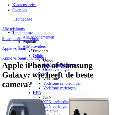
Klantenservice
Over ons
Homepage
Alle telefoons
Telefoon met abonnement
Alle abonnementen
Smartphone keuzehulp
Populair
Alle providers
Apple vs Samsung
Providers
Odido
Apple vs Samsung: camera
Odido
Apple iPhone of Samsung
Odido aanbiedingen
Odido verlengen
Galaxy: wie heeft de beste
Vodafone
Vodafone
camera?
Vodafone aanbiedingen
Vodafone verlengen
KPN
KPN
KPN aanbiedingen
KPN verlengen
hollandsnieuwe