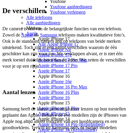
Youfone
Youfone aanbiedingen
De verschillen
Youfone verlengen
Alle telefoons
Alle aanbiedingen
Merken
De camera is één van de belangrijkste functies van een telefoon. 
Apple
Zowel de 
Apple 
als 
Samsung 
telefoons maken kwalitatieve foto’s. 
Apple iPhone 17
Ook is de standaard camera app op telefoons van beide merken 
Alle Apple iPhone 17
uitstekend. Toch zijn er een aantal verschillen waarom de één 
Apple iPhone Air
geschikter kan zijn voor jou. We verklappen alvast, er is niet één 
Apple iPhone 17e
merk toestel duidelijk beter dan de ander. We zetten de verschillen 
Apple iPhone 17 Pro Max
Apple iPhone 17 Pro
voor je op een rijtje.
Apple iPhone 17
Apple iPhone 16
Apple iPhone 16e
Apple iPhone 16 Pro Max
Aantal lenzen
Apple iPhone 16 Plus
Apple iPhone 16
Apple iPhone 15
Apple iPhone 15 Plus
Samsung heeft de laatste jaren altijd meer lenzen op hun toestellen 
Apple iPhone 15
geplaatst dan Apple. Behalve de Pro modellen zijn de iPhones van 
Apple iPhone 14
Apple nog altijd alleen voorzien van een hoofdcamera en een 
Apple iPhone 14 Pro (Refurbished)
groothoeklens. Terwijl bij Samsung zelfs de budget modellen 
Apple iPhone 14 (Refurbished)