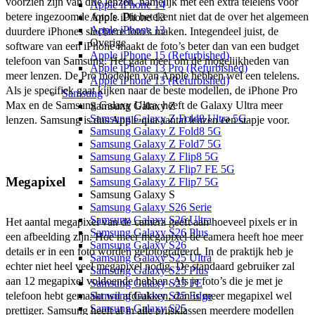
voorzien zijn van drie lenzen, namelijk met een extra telelens voor 
Apple iPhone 14
betere ingezoomde foto’s. Dit betekent niet dat de over het algemeen 
Apple iPhone 13
Apple iPhone 13
duurdere iPhones slechtere foto’s maken. Integendeel juist, de 
Overige
software van een iPhone maakt de foto’s beter dan van een budget 
Apple iPhone 15 (Refurbished)
telefoon van Samsung. Het gaat meer om de mogelijkheden van 
Apple iPhone 13 Pro (Refurbished)
meer lenzen. De Pro modellen van Apple hebben wel een telelens. 
Apple iPhone 13 (Refurbished)
Als je specifiek gaat kijken naar de beste modellen, de iPhone Pro 
Samsung
Max en de Samsung Galaxy Ultra, heeft de Galaxy Ultra meer 
Samsung Galaxy Z
Samsung Galaxy Z Fold8 Ultra 5G
lenzen. Samsung is dus Apple qua aantal lenzen een stapje voor. 
Samsung Galaxy Z Fold8 5G
Samsung Galaxy Z Fold7 5G
Samsung Galaxy Z Flip8 5G
Samsung Galaxy Z Flip7 FE 5G
Megapixel
Samsung Galaxy Z Flip7 5G
Samsung Galaxy S
Samsung Galaxy S26 Serie
Samsung Galaxy S26 Ultra
Het aantal megapixel van de camera geeft aan hoeveel pixels er in 
Samsung Galaxy S26 Plus
een afbeelding zijn. Hoe meer megapixel de camera heeft hoe meer 
Samsung Galaxy S26
details er in een foto worden gefotografeerd. In de praktijk heb je 
Samsung Galaxy S25 Ultra
echter niet heel veel megapixel nodig. De standaard gebruiker zal 
Samsung Galaxy S25 Plus
aan 12 megapixel voldoende hebben. Als je foto’s die je met je 
Samsung Galaxy S25 FE
telefoon hebt gemaakt wil afdrukken, dan is meer megapixel wel 
Samsung Galaxy S25 Edge
Samsung Galaxy S25
prettiger. Samsung heeft al in alle prijsklassen meerdere modellen 