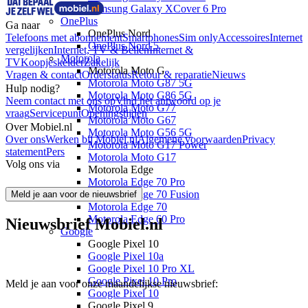
Samsung Galaxy XCover 6 Pro
OnePlus
Ga naar
OnePlus Nord
Telefoons met abonnement
Smartphones
Sim only
Accessoires
Internet
OnePlus Nord 5
vergelijken
Internet, TV & Bellen
Internet &
Motorola
TV
Koopjeskelder
Zakelijk
Motorola Moto G
Vragen & contact
Orderstatus
Retour & reparatie
Nieuws
Motorola Moto G87 5G
Hulp nodig?
Motorola Moto G86 5G
Neem contact met ons op
Vind het antwoord op je
Motorola Moto G77
vraag
Servicepunt
Openingstijden
Motorola Moto G67
Over Mobiel.nl
Motorola Moto G56 5G
Over ons
Werken bij Mobiel.nl
Algemene voorwaarden
Privacy
Motorola Moto G17 Power
statement
Pers
Motorola Moto G17
Volg ons via
Motorola Edge
Motorola Edge 70 Pro
Motorola Edge 70 Fusion
Meld je aan voor de nieuwsbrief
Motorola Edge 70
Motorola Edge 60 Pro
Nieuwsbrief Mobiel.nl
Google
Google Pixel 10
Google Pixel 10a
Google Pixel 10 Pro XL
Google Pixel 10 Pro
Meld je aan voor onze maandelijkse nieuwsbrief:
Google Pixel 10
Google Pixel 9