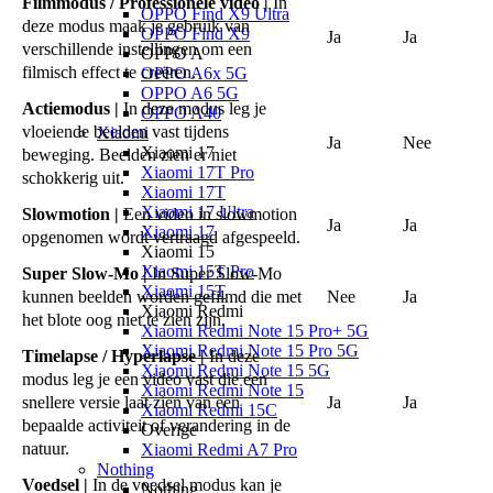
Filmmodus / Professionele video |
In
OPPO Find X9 Ultra
deze modus maak je gebruik van
OPPO Find X9
Ja
Ja
verschillende instellingen om een
OPPO A
filmisch effect te creëren.
OPPO A6x 5G
OPPO A6 5G
Actiemodus |
In deze modus leg je
OPPO A40
vloeiende beelden vast tijdens
Xiaomi
Ja
Nee
Xiaomi 17
beweging. Beelden zien er niet
Xiaomi 17T Pro
schokkerig uit.
Xiaomi 17T
Xiaomi 17 Ultra
Slowmotion |
Een video in slowmotion
Ja
Ja
Xiaomi 17
opgenomen wordt vertraagd afgespeeld.
Xiaomi 15
Xiaomi 15T Pro
Super Slow-Mo |
In Super Slow-Mo
Xiaomi 15T
kunnen beelden worden gefilmd die met
Nee
Ja
Xiaomi Redmi
het blote oog niet te zien zijn.
Xiaomi Redmi Note 15 Pro+ 5G
Xiaomi Redmi Note 15 Pro 5G
Timelapse / Hyperlapse |
In deze
Xiaomi Redmi Note 15 5G
modus leg je een video vast die een
Xiaomi Redmi Note 15
snellere versie laat zien van een
Ja
Ja
Xiaomi Redmi 15C
bepaalde activiteit of verandering in de
Overige
natuur.
Xiaomi Redmi A7 Pro
Nothing
Voedsel |
In de voedsel modus kan je
Nothing