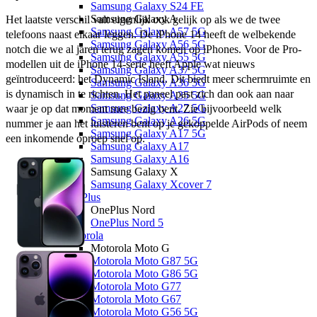
Samsung Galaxy S24 FE
Samsung Galaxy A
Het laatste verschil valt eigenlijk ook gelijk op als we de twee 
Samsung Galaxy A57 5G
telefoons naast elkaar leggen. De iPhone 14 heeft de welbekende 
Samsung Galaxy A56 5G
notch die we al jaren terug zagen komen op iPhones. Voor de Pro-
Samsung Galaxy A55 5G
modellen uit de iPhone 14-serie heeft Apple wat nieuws 
Samsung Galaxy A37 5G
geïntroduceerd: het Dynamic Island. Dit biedt meer schermruimte en 
Samsung Galaxy A36 5G
is dynamisch in te richten. Het paneel past zich dan ook aan naar 
Samsung Galaxy A35 5G
Samsung Galaxy A27 5G
waar je op dat moment mee bezig bent. Zie bijvoorbeeld welk 
Samsung Galaxy A26 5G
nummer je aan het luisteren bent op je gekoppelde AirPods of neem 
Samsung Galaxy A17 5G
een inkomende oproep snel op. 
Samsung Galaxy A17
Samsung Galaxy A16
Samsung Galaxy X
Samsung Galaxy Xcover 7
OnePlus
OnePlus Nord
OnePlus Nord 5
Motorola
Motorola Moto G
Motorola Moto G87 5G
Motorola Moto G86 5G
Motorola Moto G77
Motorola Moto G67
Motorola Moto G56 5G