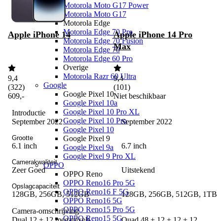
Motorola Moto G17 Power
Motorola Moto G17
Motorola Edge
Motorola Edge 70 Pro
Apple iPhone 14
Apple iPhone 14 Pro
Motorola Edge 70 Fusion
Max
Motorola Edge 70
Motorola Edge 60 Pro
Overige
Motorola Razr 60 Ultra
9,4
9,4
Google
(
322
)
(
101
)
Google Pixel 10
609
,
-
Niet beschikbaar
Google Pixel 10a
Google Pixel 10 Pro XL
Introductie
Google Pixel 10 Pro
September 2022
September 2022
Google Pixel 10
Grootte
Google Pixel 9
6.1 inch
6.7 inch
Google Pixel 9a
Google Pixel 9 Pro XL
Camerakwaliteit
OPPO
Zeer Goed
Uitstekend
OPPO Reno
OPPO Reno16 Pro 5G
Opslagcapaciteit
OPPO Reno16 F 5G
128GB, 256GB, 512GB
128GB, 256GB, 512GB, 1TB
OPPO Reno16 5G
OPPO Reno15 Pro 5G
Camera-omschrijving
OPPO Reno15 5G
Dual 12 + 12 megapixels
Quad 48 + 12 + 12 + 12