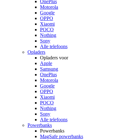
OnePlus
Motorola
Google
OPPO
Xiaomi
POCO
Nothing
Sony
Alle telefoons
Opladers
Opladers voor
Apple
Samsung
OnePlus
Motorola
Google
OPPO
Xiaomi
POCO
Nothing
Sony
Alle telefoons
Powerbanks
Powerbanks
MagSafe powerbanks