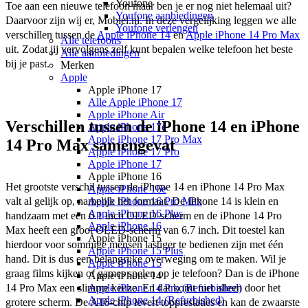
Youfone
Toe aan een nieuwe telefoon maar ben je er nog niet helemaal uit? 
Youfone aanbiedingen
Daarvoor zijn wij er, Mobiel.nl. In deze vergelijking leggen we alle 
Youfone verlengen
verschillen tussen de 
Apple iPhone 14
 en 
Apple iPhone 14 Pro Max
Alle telefoons
uit. Zodat jij vervolgens zelf kunt bepalen welke telefoon het beste 
Alle aanbiedingen
bij je past.
Merken
Apple
Apple iPhone 17
Alle Apple iPhone 17
Apple iPhone Air
Verschillen tussen de iPhone 14 en iPhone
Apple iPhone 17e
Apple iPhone 17 Pro Max
14 Pro Max samengevat
Apple iPhone 17 Pro
Apple iPhone 17
Apple iPhone 16
Het grootste verschil tussen de iPhone 14 en iPhone 14 Pro Max 
Apple iPhone 16e
valt al gelijk op, namelijk het formaat. De iPhone 14 is klein en 
Apple iPhone 16 Pro Max
Apple iPhone 16 Plus
handzaam met een 6.1 inch OLED-scherm en de iPhone 14 Pro 
Apple iPhone 16
Max heeft een groot OLED-scherm van 6.7 inch. Dit toestel kan 
Apple iPhone 15
hierdoor voor sommige mensen lastiger te bedienen zijn met één 
Apple iPhone 15 Plus
hand. Dit is dus een belangrijke overweging om te maken. Wil je 
Apple iPhone 15
graag films kijken of games spelen op je telefoon? Dan is de iPhone 
Apple iPhone 14
14 Pro Max een slimme keuze. En dat komt niet alleen door het 
Apple iPhone 14 Pro (Refurbished)
Apple iPhone 14 (Refurbished)
grotere scherm. De A16-chip levert topprestaties en kan de zwaarste 