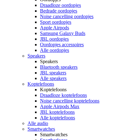
Draadloze oordopjes
Bedrade oordopjes
Noise cancelling oordopjes
Sport oordopjes
Apple Airpods
Samsung Galaxy Buds
JBL oordopjes
Oordopjes accessoires
Alle oordopjes
Speakers
Speakers
Bluetooth speakers
JBL speakers
Alle speakers
Koptelefoons
Koptelefoons
Draadloze koptelefoons
Noise cancelling koptelefoons
Apple Airpods Max
JBL koptelefoons
Alle koptelefoons
Alle audio
Smartwatches
Smartwatches