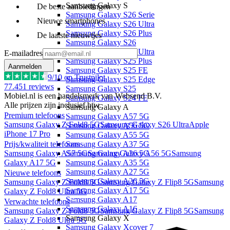
Samsung Galaxy S
De beste aanbiedingen
Samsung Galaxy S26 Serie
Nieuwe smartphones
Samsung Galaxy S26 Ultra
Samsung Galaxy S26 Plus
De laatste nieuwtjes
Samsung Galaxy S26
Samsung Galaxy S25 Ultra
E-mailadres
Samsung Galaxy S25 Plus
Aanmelden
Samsung Galaxy S25 FE
9
/10 op Trustpilot
Samsung Galaxy S25 Edge
77.451
reviews
Samsung Galaxy S25
Mobiel.nl is een handelsmerk van Websend B.V.
Samsung Galaxy S24 FE
Alle prijzen zijn inclusief btw.
Samsung Galaxy A
Premium telefoons
Samsung Galaxy A57 5G
Samsung Galaxy Z Fold8 5G
Samsung Galaxy S26 Ultra
Apple
Samsung Galaxy A56 5G
iPhone 17 Pro
Samsung Galaxy A55 5G
Samsung Galaxy A37 5G
Prijs/kwaliteit telefoons
Samsung Galaxy A36 5G
Samsung Galaxy A57 5G
Samsung Galaxy A56 5G
Samsung
Samsung Galaxy A35 5G
Galaxy A17 5G
Samsung Galaxy A27 5G
Nieuwe telefoons
Samsung Galaxy A26 5G
Samsung Galaxy Z Fold8 5G
Samsung Galaxy Z Flip8 5G
Samsung
Samsung Galaxy A17 5G
Galaxy Z Fold8 Ultra 5G
Samsung Galaxy A17
Verwachte telefoons
Samsung Galaxy A16
Samsung Galaxy Z Fold8 5G
Samsung Galaxy Z Flip8 5G
Samsung
Samsung Galaxy X
Galaxy Z Fold8 Ultra 5G
Samsung Galaxy Xcover 7