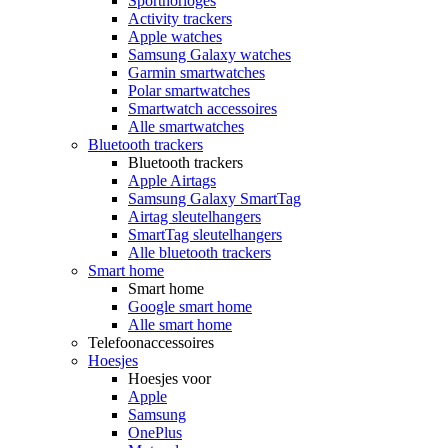
Sporthorloges
Activity trackers
Apple watches
Samsung Galaxy watches
Garmin smartwatches
Polar smartwatches
Smartwatch accessoires
Alle smartwatches
Bluetooth trackers
Bluetooth trackers
Apple Airtags
Samsung Galaxy SmartTag
Airtag sleutelhangers
SmartTag sleutelhangers
Alle bluetooth trackers
Smart home
Smart home
Google smart home
Alle smart home
Telefoonaccessoires
Hoesjes
Hoesjes voor
Apple
Samsung
OnePlus