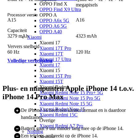
OPPO Find X
megapixels
OPPO Find X9 Ultra
OPPO A
Processor versie
A15
A16
OPPO A6x 5G
OPPO A6 5G
Capaciteit
OPPO A40
3279 mAh
4323 mAh
Xiaomi
Xiaomi 17
Ververs snelheid
Xiaomi 17T Pro
60 Hz
120 Hz
Xiaomi 17T
Xiaomi 17 Ultra
Volledige vergelijking
Xiaomi 17
Xiaomi 15
Xiaomi 15T Pro
Xiaomi 15T
Plus- en minpunten Apple iPhone 14 t.o.v.
Xiaomi Redmi
Xiaomi Redmi Note 15 Pro+ 5G
iPhone 14 Pro Max
Xiaomi Redmi Note 15 Pro 5G
Xiaomi Redmi Note 15 5G
Xiaomi Redmi Note 15
De iPhone 14 heeft een kleiner formaat en is daardoor
Xiaomi Redmi 15C
handzamer.
Overige
Xiaomi Redmi A7 Pro
Batterij gaat 9 uur minder lang mee op de iPhone 14.
Nothing
Een telelens ontbreekt op de iPhone 14.
Nothing