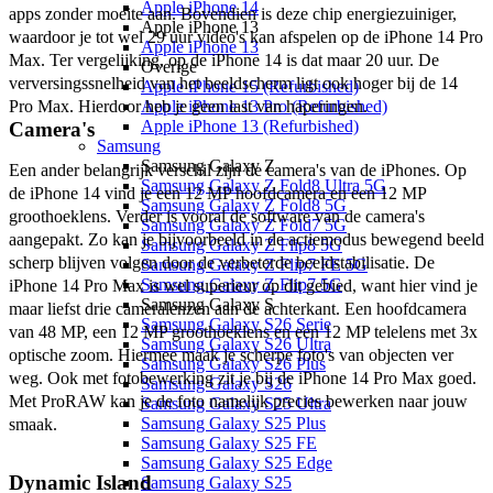
Apple iPhone 14
apps zonder moeite aan. Bovendien is deze chip energiezuiniger, 
Apple iPhone 13
waardoor je tot wel 29 uur video's kan afspelen op de iPhone 14 Pro 
Apple iPhone 13
Max. Ter vergelijking, op de iPhone 14 is dat maar 20 uur. De 
Overige
verversingssnelheid van het beeldscherm ligt ook hoger bij de 14 
Apple iPhone 15 (Refurbished)
Pro Max. Hierdoor heb je geen last van haperingen. 
Apple iPhone 13 Pro (Refurbished)
Apple iPhone 13 (Refurbished)
Camera's
Samsung
Samsung Galaxy Z
Een ander belangrijk verschil zijn de camera's van de iPhones. Op 
Samsung Galaxy Z Fold8 Ultra 5G
de iPhone 14 vind je een 12 MP hoofdcamera en een 12 MP 
Samsung Galaxy Z Fold8 5G
groothoeklens. Verder is vooral de software van de camera's 
Samsung Galaxy Z Fold7 5G
aangepakt. Zo kan je bijvoorbeeld in de actiemodus bewegend beeld 
Samsung Galaxy Z Flip8 5G
scherp blijven volgen door de verbeterde beeldstabilisatie. De 
Samsung Galaxy Z Flip7 FE 5G
Samsung Galaxy Z Flip7 5G
iPhone 14 Pro Max is wel superieur op dit gebied, want hier vind je 
Samsung Galaxy S
maar liefst drie cameralenzen aan de achterkant. Een hoofdcamera 
Samsung Galaxy S26 Serie
van 48 MP, een 12 MP groothoeklens en een 12 MP telelens met 3x 
Samsung Galaxy S26 Ultra
optische zoom. Hiermee maak je scherpe foto's van objecten ver 
Samsung Galaxy S26 Plus
weg. Ook met fotobewerking zit je bij de iPhone 14 Pro Max goed. 
Samsung Galaxy S26
Met ProRAW kan je de foto namelijk precies bewerken naar jouw 
Samsung Galaxy S25 Ultra
Samsung Galaxy S25 Plus
smaak. 
Samsung Galaxy S25 FE
Samsung Galaxy S25 Edge
Dynamic Island
Samsung Galaxy S25