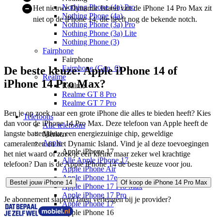
Nothing Phone (4a) Pro
Het nieuwe Dynamic Island van de iPhone 14 Pro Max zit
Nothing Phone (4a)
niet op de iPhone 14, die heeft nog de bekende notch.
Nothing Phone (3a) Pro
Nothing Phone (3a) Lite
Nothing Phone (3)
Fairphone
Fairphone
Fairphone (Gen. 6)
De beste keuze: Apple iPhone 14 of
Realme
iPhone 14 Pro Max?
Realme
Realme GT 8 Pro
Realme GT 7 Pro
Ben je op zoek naar een grote iPhone die alles te bieden heeft? Kies 
Telefoons
dan voor de iPhone 14 Pro Max. Deze telefoon van Apple heeft de 
Alle telefoons
langste batterijduur, een energiezuinige chip, geweldige 
Merken
Apple
cameralenzen en het Dynamic Island. Vind je al deze toevoegingen 
Apple iPhone 17
het niet waard of zoek je een kleine maar zeker wel krachtige 
Alle Apple iPhone 17
telefoon? Dan is de Apple iPhone 14 de beste keuze voor jou.
Apple iPhone Air
Apple iPhone 17e
Bestel jouw iPhone 14
Of koop de iPhone 14 Pro Max
Apple iPhone 17 Pro Max
Apple iPhone 17 Pro
Je abonnement slapend laten verlengen bij je provider?
Apple iPhone 17
Apple iPhone 16