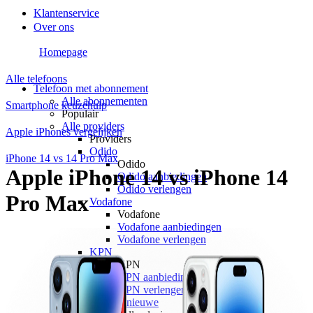
Klantenservice
Over ons
Homepage
Alle telefoons
Telefoon met abonnement
Alle abonnementen
Smartphone keuzehulp
Populair
Alle providers
Apple iPhones vergelijken
Providers
Odido
iPhone 14 vs 14 Pro Max
Odido
Apple iPhone 14 vs iPhone 14
Odido aanbiedingen
Odido verlengen
Pro Max
Vodafone
Vodafone
Vodafone aanbiedingen
Vodafone verlengen
KPN
KPN
KPN aanbiedingen
KPN verlengen
hollandsnieuwe