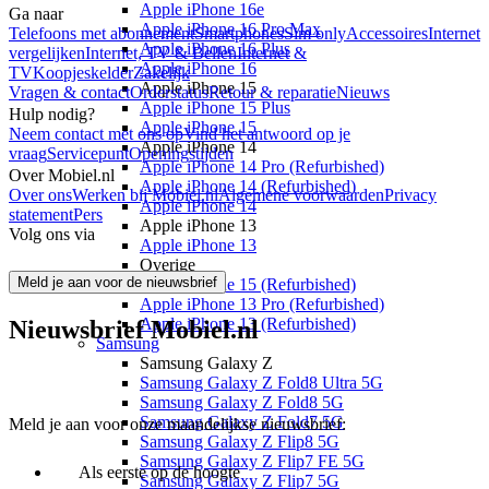
Apple iPhone 16e
Ga naar
Apple iPhone 16 Pro Max
Telefoons met abonnement
Smartphones
Sim only
Accessoires
Internet
Apple iPhone 16 Plus
vergelijken
Internet, TV & Bellen
Internet &
Apple iPhone 16
TV
Koopjeskelder
Zakelijk
Apple iPhone 15
Vragen & contact
Orderstatus
Retour & reparatie
Nieuws
Apple iPhone 15 Plus
Hulp nodig?
Apple iPhone 15
Neem contact met ons op
Vind het antwoord op je
Apple iPhone 14
vraag
Servicepunt
Openingstijden
Apple iPhone 14 Pro (Refurbished)
Over Mobiel.nl
Apple iPhone 14 (Refurbished)
Over ons
Werken bij Mobiel.nl
Algemene voorwaarden
Privacy
Apple iPhone 14
statement
Pers
Apple iPhone 13
Volg ons via
Apple iPhone 13
Overige
Meld je aan voor de nieuwsbrief
Apple iPhone 15 (Refurbished)
Apple iPhone 13 Pro (Refurbished)
Apple iPhone 13 (Refurbished)
Nieuwsbrief Mobiel.nl
Samsung
Samsung Galaxy Z
Samsung Galaxy Z Fold8 Ultra 5G
Samsung Galaxy Z Fold8 5G
Samsung Galaxy Z Fold7 5G
Meld je aan voor onze maandelijkse nieuwsbrief:
Samsung Galaxy Z Flip8 5G
Samsung Galaxy Z Flip7 FE 5G
Als eerste op de hoogte
Samsung Galaxy Z Flip7 5G