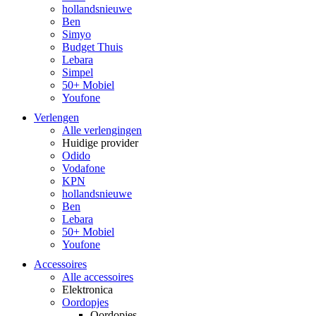
hollandsnieuwe
Ben
Simyo
Budget Thuis
Lebara
Simpel
50+ Mobiel
Youfone
Verlengen
Alle verlengingen
Huidige provider
Odido
Vodafone
KPN
hollandsnieuwe
Ben
Lebara
50+ Mobiel
Youfone
Accessoires
Alle accessoires
Elektronica
Oordopjes
Oordopjes