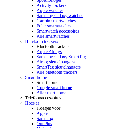
Sporthorloges
Activity trackers
Apple watches
Samsung Galaxy watches
Garmin smartwatches
Polar smartwatches
Smartwatch accessoires
Alle smartwatches
Bluetooth trackers
Bluetooth trackers
Apple Airtags
Samsung Galaxy SmartTag
Airtag sleutelhangers
SmartTag sleutelhangers
Alle bluetooth trackers
Smart home
Smart home
Google smart home
Alle smart home
Telefoonaccessoires
Hoesjes
Hoesjes voor
Apple
Samsung
OnePlus