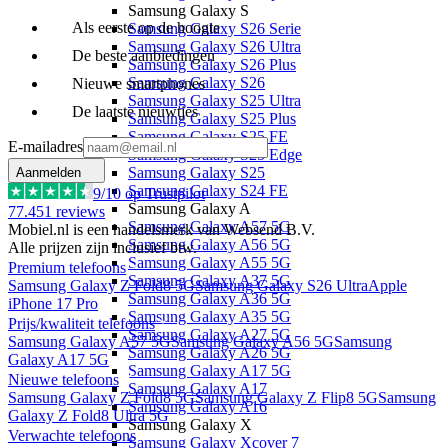
Samsung Galaxy S
Als eerste op de hoogte
Samsung Galaxy S26 Serie
Samsung Galaxy S26 Ultra
De beste aanbiedingen
Samsung Galaxy S26 Plus
Samsung Galaxy S26
Nieuwe smartphones
Samsung Galaxy S25 Ultra
De laatste nieuwtjes
Samsung Galaxy S25 Plus
Samsung Galaxy S25 FE
E-mailadres
Samsung Galaxy S25 Edge
Samsung Galaxy S25
Aanmelden
Samsung Galaxy S24 FE
9
/10 op Trustpilot
Samsung Galaxy A
77.451
reviews
Samsung Galaxy A57 5G
Mobiel.nl is een handelsmerk van Websend B.V.
Samsung Galaxy A56 5G
Alle prijzen zijn inclusief btw.
Samsung Galaxy A55 5G
Premium telefoons
Samsung Galaxy A37 5G
Samsung Galaxy Z Fold8 5G
Samsung Galaxy S26 Ultra
Apple
Samsung Galaxy A36 5G
iPhone 17 Pro
Samsung Galaxy A35 5G
Prijs/kwaliteit telefoons
Samsung Galaxy A27 5G
Samsung Galaxy A57 5G
Samsung Galaxy A56 5G
Samsung
Samsung Galaxy A26 5G
Galaxy A17 5G
Samsung Galaxy A17 5G
Nieuwe telefoons
Samsung Galaxy A17
Samsung Galaxy Z Fold8 5G
Samsung Galaxy Z Flip8 5G
Samsung
Samsung Galaxy A16
Galaxy Z Fold8 Ultra 5G
Samsung Galaxy X
Verwachte telefoons
Samsung Galaxy Xcover 7