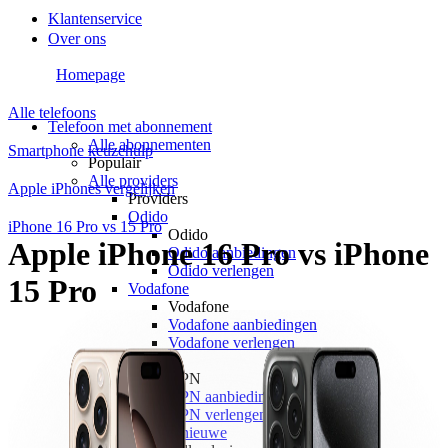
Klantenservice
Over ons
Homepage
Alle telefoons
Telefoon met abonnement
Alle abonnementen
Smartphone keuzehulp
Populair
Alle providers
Apple iPhones vergelijken
Providers
Odido
iPhone 16 Pro vs 15 Pro
Odido
Apple iPhone 16 Pro vs iPhone
Odido aanbiedingen
Odido verlengen
15 Pro
Vodafone
Vodafone
Vodafone aanbiedingen
Vodafone verlengen
KPN
KPN
KPN aanbiedingen
KPN verlengen
hollandsnieuwe