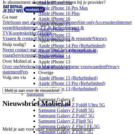
Je abonnement slapend laten verlengen bij je provider?
Apple iPhone 16e
Apple iPhone 16 Pro Max
Apple iPhone 16 Plus
Ga naar
Apple iPhone 16
Telefoons met abonnement
Smartphones
Sim only
Accessoires
Internet
Apple iPhone 15
vergelijken
Internet, TV & Bellen
Internet &
Apple iPhone 15 Plus
TV
Koopjeskelder
Zakelijk
Apple iPhone 15
Vragen & contact
Orderstatus
Retour & reparatie
Nieuws
Apple iPhone 14
Hulp nodig?
Apple iPhone 14 Pro (Refurbished)
Neem contact met ons op
Vind het antwoord op je
Apple iPhone 14 (Refurbished)
vraag
Servicepunt
Openingstijden
Apple iPhone 14
Over Mobiel.nl
Apple iPhone 13
Over ons
Werken bij Mobiel.nl
Algemene voorwaarden
Privacy
Apple iPhone 13
statement
Pers
Overige
Volg ons via
Apple iPhone 15 (Refurbished)
Apple iPhone 13 Pro (Refurbished)
Apple iPhone 13 (Refurbished)
Meld je aan voor de nieuwsbrief
Samsung
Samsung Galaxy Z
Nieuwsbrief Mobiel.nl
Samsung Galaxy Z Fold8 Ultra 5G
Samsung Galaxy Z Fold8 5G
Samsung Galaxy Z Fold7 5G
Samsung Galaxy Z Flip8 5G
Samsung Galaxy Z Flip7 FE 5G
Meld je aan voor onze maandelijkse nieuwsbrief:
Samsung Galaxy Z Flip7 5G