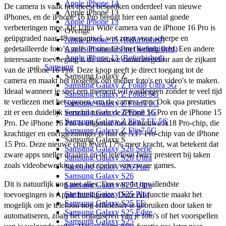
Apple iPhone 14
De camera is vaak het meest besproken onderdeel van nieuwe 
Apple iPhone 13
iPhones, en de iPhone 16 Pro brengt hier een aantal goede 
Apple iPhone 13
verbeteringen mee. De Ultra Wide camera van de iPhone 16 Pro is 
Overige
geüpgraded naar 48 megapixel, wat zorgt voor scherpe en 
Apple iPhone 15 (Refurbished)
gedetailleerde foto’s, zelfs in situaties met weinig licht. Een andere 
Apple iPhone 13 Pro (Refurbished)
Apple iPhone 13 (Refurbished)
interessante toevoeging is de nieuwe cameraregelaar aan de zijkant 
Samsung
van de iPhone 16 Pro. Deze knop geeft je direct toegang tot de 
Samsung Galaxy Z
camera en maakt het mogelijk om sneller foto's en video's te maken. 
Samsung Galaxy Z Fold8 Ultra 5G
Ideaal wanneer je snel een moment wil vastleggen zonder te veel tijd 
Samsung Galaxy Z Fold8 5G
te verliezen met het openen van de camera-app. Ook qua prestaties 
Samsung Galaxy Z Fold7 5G
zit er een duidelijk verschil tussen de iPhone 16 Pro en de iPhone 15 
Samsung Galaxy Z Flip8 5G
Samsung Galaxy Z Flip7 FE 5G
Pro. De iPhone 16 Pro is uitgerust met de nieuwe A18 Pro-chip, die 
Samsung Galaxy Z Flip7 5G
krachtiger en energiezuiniger is dan de A17 Pro-chip van de iPhone 
Samsung Galaxy S
15 Pro. Deze nieuwe chip levert 17% meer kracht, wat betekent dat 
Samsung Galaxy S26 Serie
zware apps sneller draaien en de telefoon beter presteert bij taken 
Samsung Galaxy S26 Ultra
zoals videobewerking en het spelen van zware games.
Samsung Galaxy S26 Plus
Samsung Galaxy S26
Dit is natuurlijk nog niet alles. Een van de opvallendste 
Samsung Galaxy S25 Ultra
Samsung Galaxy S25 Plus
toevoegingen is Apple Intelligence. Deze AI-functie maakt het 
Samsung Galaxy S25 FE
mogelijk om je telefoon nog efficiënter te gebruiken door taken te 
Samsung Galaxy S25 Edge
automatiseren, zoals het organiseren van je foto's of het voorspellen 
Samsung Galaxy S25