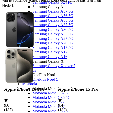
van je volgende acties. Helaas komt deze functie pas later naar 
Samsung Galaxy S24 FE
Nederland.
Samsung Galaxy A
Samsung Galaxy A57 5G
Samsung Galaxy A56 5G
Samsung Galaxy A55 5G
Samsung Galaxy A37 5G
Samsung Galaxy A36 5G
Samsung Galaxy A35 5G
Samsung Galaxy A27 5G
Samsung Galaxy A26 5G
Samsung Galaxy A17 5G
Samsung Galaxy A17
Samsung Galaxy A16
Samsung Galaxy X
Samsung Galaxy Xcover 7
OnePlus
OnePlus Nord
OnePlus Nord 5
Motorola
Motorola Moto G
Apple iPhone 16 Pro
Apple iPhone 15 Pro
Motorola Moto G87 5G
Motorola Moto G86 5G
Motorola Moto G77
9,6
9,4
Motorola Moto G67
(
187
)
(
182
)
Motorola Moto G56 5G