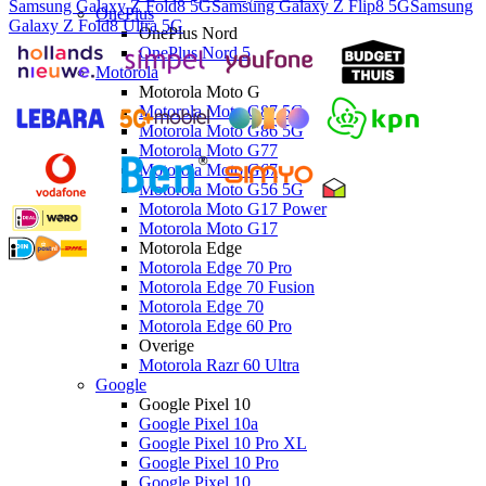
Samsung Galaxy Z Fold8 5G
Samsung Galaxy Z Flip8 5G
Samsung
OnePlus
Galaxy Z Fold8 Ultra 5G
OnePlus Nord
OnePlus Nord 5
Motorola
Motorola Moto G
Motorola Moto G87 5G
Motorola Moto G86 5G
Motorola Moto G77
Motorola Moto G67
Motorola Moto G56 5G
Motorola Moto G17 Power
Motorola Moto G17
Motorola Edge
Motorola Edge 70 Pro
Motorola Edge 70 Fusion
Motorola Edge 70
Motorola Edge 60 Pro
Overige
Motorola Razr 60 Ultra
Google
Google Pixel 10
Google Pixel 10a
Google Pixel 10 Pro XL
Google Pixel 10 Pro
Google Pixel 10