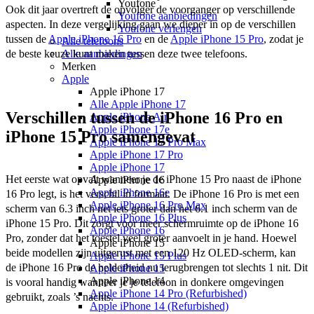
Youfone
Ook dit jaar overtreft de opvolger de voorganger op verschillende 
Youfone aanbiedingen
aspecten. In deze vergelijking gaan we dieper in op de verschillen 
Youfone verlengen
tussen de 
Apple iPhone 16 Pro
 en de 
Apple iPhone 15 Pro
, zodat je 
Alle telefoons
de beste keuze kunt maken tussen deze twee telefoons.
Alle aanbiedingen
Merken
Apple
Apple iPhone 17
Alle Apple iPhone 17
Verschillen tussen de iPhone 16 Pro en
Apple iPhone Air
Apple iPhone 17e
iPhone 15 Pro samengevat
Apple iPhone 17 Pro Max
Apple iPhone 17 Pro
Apple iPhone 17
Het eerste wat opvalt wanneer je de iPhone 15 Pro naast de iPhone 
Apple iPhone 16
Apple iPhone 16e
16 Pro legt, is het verschil in formaat. De iPhone 16 Pro is met een 
Apple iPhone 16 Pro Max
scherm van 6.3 inch net iets groter dan het 6.1 inch scherm van de 
Apple iPhone 16 Plus
iPhone 15 Pro. Dit zorgt voor meer schermruimte op de iPhone 16 
Apple iPhone 16
Pro, zonder dat het toestel veel groter aanvoelt in je hand. Hoewel 
Apple iPhone 15
beide modellen zijn uitgerust met een 120 Hz OLED-scherm, kan 
Apple iPhone 15 Plus
de iPhone 16 Pro de helderheid nu terugbrengen tot slechts 1 nit. Dit 
Apple iPhone 15
Apple iPhone 14
is vooral handig wanneer je je telefoon in donkere omgevingen 
Apple iPhone 14 Pro (Refurbished)
gebruikt, zoals ’s nachts. 
Apple iPhone 14 (Refurbished)