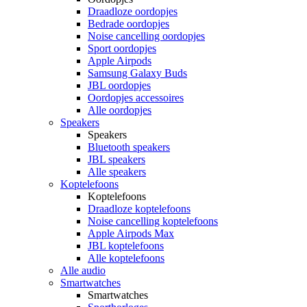
Draadloze oordopjes
Bedrade oordopjes
Noise cancelling oordopjes
Sport oordopjes
Apple Airpods
Samsung Galaxy Buds
JBL oordopjes
Oordopjes accessoires
Alle oordopjes
Speakers
Speakers
Bluetooth speakers
JBL speakers
Alle speakers
Koptelefoons
Koptelefoons
Draadloze koptelefoons
Noise cancelling koptelefoons
Apple Airpods Max
JBL koptelefoons
Alle koptelefoons
Alle audio
Smartwatches
Smartwatches