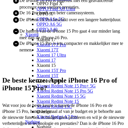
De iPhone 16 Pro is uitgerust met een geavanceerde
OPPO Find X
processor voor snellere prestaties.
OPPO Find X9 Ultra
De 16 Pro heeft een beter camerasysteem.
OPPO A
OPPO A6x 5G
De iPhone 16 Pro beschikt over een langere batterijduur.
OPPO A6 5G
OPPO A40
De batterij van de iPhone 15 Pro gaat 4 uur minder lang
Xiaomi
mee dan de iPhone 16 Pro.
Xiaomi 17
De iPhone 15 Pro is iets compacter en makkelijker mee te
Xiaomi 17T Pro
nemen.
Xiaomi 17T
Xiaomi 17 Ultra
Xiaomi 17
Xiaomi 15
Xiaomi 15T Pro
Xiaomi 15T
De beste keuze: Apple iPhone 16 Pro of
Xiaomi Redmi
Xiaomi Redmi Note 15 Pro+ 5G
iPhone 15 Pro?
Xiaomi Redmi Note 15 Pro 5G
Xiaomi Redmi Note 15 5G
Xiaomi Redmi Note 15
Wat voor jou de beste keuze is tussen de iPhone 16 Pro en de 
Xiaomi Redmi 15C
iPhone 15 Pro, hangt helemaal af van je budget en je behoefte aan 
Overige
Xiaomi Redmi A7 Pro
de nieuwste functies. Is budget geen probleem en wil je de nieuwste 
Nothing
verbeteringen in technologie en prestaties? Dan is de iPhone 16 Pro 
Nothing