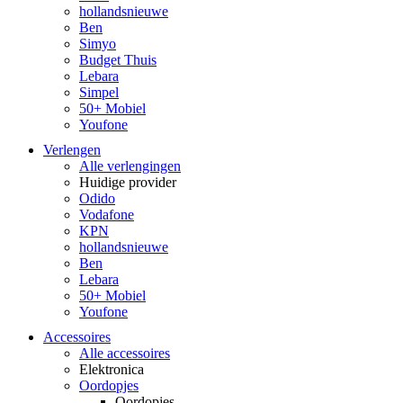
hollandsnieuwe
Ben
Simyo
Budget Thuis
Lebara
Simpel
50+ Mobiel
Youfone
Verlengen
Alle verlengingen
Huidige provider
Odido
Vodafone
KPN
hollandsnieuwe
Ben
Lebara
50+ Mobiel
Youfone
Accessoires
Alle accessoires
Elektronica
Oordopjes
Oordopjes