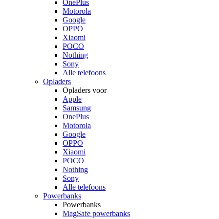
OnePlus
Motorola
Google
OPPO
Xiaomi
POCO
Nothing
Sony
Alle telefoons
Opladers
Opladers voor
Apple
Samsung
OnePlus
Motorola
Google
OPPO
Xiaomi
POCO
Nothing
Sony
Alle telefoons
Powerbanks
Powerbanks
MagSafe powerbanks