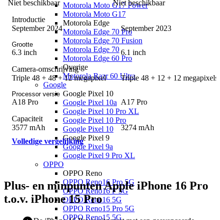
Niet beschikbaar
Niet beschikbaar
Motorola Moto G17 Power
Motorola Moto G17
Introductie
Motorola Edge
September 2024
September 2023
Motorola Edge 70 Pro
Motorola Edge 70 Fusion
Grootte
Motorola Edge 70
6.3 inch
6.1 inch
Motorola Edge 60 Pro
Overige
Camera-omschrijving
Motorola Razr 60 Ultra
Triple 48 + 48 + 12 megapixel
Triple 48 + 12 + 12 megapixels
Google
Google Pixel 10
Processor versie
A18 Pro
A17 Pro
Google Pixel 10a
Google Pixel 10 Pro XL
Capaciteit
Google Pixel 10 Pro
3577 mAh
3274 mAh
Google Pixel 10
Google Pixel 9
Volledige vergelijking
Google Pixel 9a
Google Pixel 9 Pro XL
OPPO
OPPO Reno
OPPO Reno16 Pro 5G
Plus- en minpunten Apple iPhone 16 Pro
OPPO Reno16 F 5G
t.o.v. iPhone 15 Pro
OPPO Reno16 5G
OPPO Reno15 Pro 5G
OPPO Reno15 5G