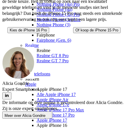
de beste keuze. Ben jij vooral op zoek naar een kwalitatief 
Nothing Phone (4a) Pro
geweldige telefoon en vind je de nieuwste snufjes niet heel 
Nothing Phone (4a)
belangrijk? Dan biedt de iPhone 15 Pro nog steeds een uitstekende 
Nothing Phone (3a) Pro
gebruikerservaring en ook nog eens tegen een lagere prijs. 
Nothing Phone (3a) Lite
Nothing Phone (3)
Fairphone
Kies de iPhone 16 Pro
Of koop de iPhone 15 Pro
Fairphone
Fairphone (Gen. 6)
Realme
Realme
Realme GT 8 Pro
Realme GT 7 Pro
Telefoons
Alle telefoons
Merken
Alicia Gondrie
Apple
Expert Smartphones
Apple iPhone 17
Alle Apple iPhone 17
Apple iPhone Air
De informatie op deze pagina is gecontroleerd door Alicia Gondrie.
Apple iPhone 17e
Zij is onze expert smartphones.
Apple iPhone 17 Pro Max
Apple iPhone 17 Pro
Meer over
Alicia Gondrie
Apple iPhone 17
Apple iPhone 16