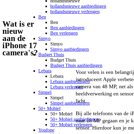
hollandsnieuwe
hollandsnieuwe aanbiedingen
hollandsnieuwe verlengen
Ben
Wat is er
Ben
Ben aanbiedingen
nieuw
Ben verlengen
aan de
Simyo
iPhone 17
Simyo
Simyo aanbiedingen
camera's?
Budget Thuis
Budget Thuis
Budget Thuis aanbiedingen
Lebara
Voor velen is een belangri
Lebara
introduceert Apple verbete
Lebara aanbiedingen
camera van 48 MP, net als 
Lebara verlengen
Simpel
beeldverwerking en sensor-
Simpel
licht. 
Simpel aanbiedingen
50+ Mobiel
Bij alle telefoons van de i
50+ Mobiel
50+ Mobiel aanbiedingen
naar 18 MP gegaan en je k
50+ Mobiel verlengen
sensor. Hierdoor kun je m
Youfone