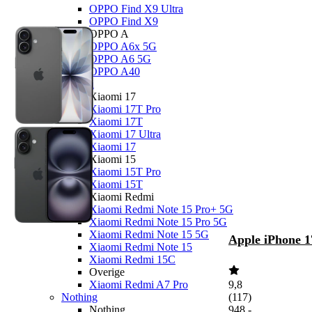
OPPO Find X9 Ultra
OPPO Find X9
OPPO A
OPPO A6x 5G
OPPO A6 5G
OPPO A40
Xiaomi
Xiaomi 17
Xiaomi 17T Pro
Xiaomi 17T
Xiaomi 17 Ultra
Xiaomi 17
Xiaomi 15
Xiaomi 15T Pro
Xiaomi 15T
Xiaomi Redmi
Xiaomi Redmi Note 15 Pro+ 5G
Xiaomi Redmi Note 15 Pro 5G
Xiaomi Redmi Note 15 5G
Apple iPhone 1
Xiaomi Redmi Note 15
Xiaomi Redmi 15C
Overige
Xiaomi Redmi A7 Pro
9,8
Nothing
(
117
)
Nothing
948
,
-