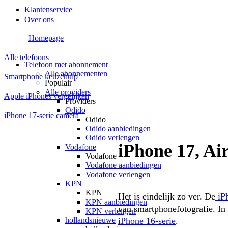
Klantenservice
Over ons
Homepage
Alle telefoons
Telefoon met abonnement
Alle abonnementen
Smartphone keuzehulp
Populair
Alle providers
Apple iPhones vergelijken
Providers
Odido
iPhone 17-serie camera
Odido
Odido aanbiedingen
Odido verlengen
iPhone 17, Air
Vodafone
Vodafone
Vodafone aanbiedingen
Vodafone verlengen
KPN
KPN
Het is eindelijk zo ver. De
 iP
KPN aanbiedingen
van smartphonefotografie. In 
KPN verlengen
hollandsnieuwe
iPhone 16-serie
.