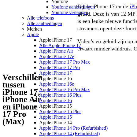
Youfone
Bij de iPhone 17 en de 
iPh
Youfone aanbiedingen
Youfone verlengen
getild. Deze is van 12 MP 
Alle telefoons
is een leuke nieuwe functi
Alle aanbiedingen
streamers opent deze funct
Merken
Apple
Apple iPhone 17
Video’s en geluid zijn op 
Alle Apple iPhone 17
ervaart minder windruis. 
Apple iPhone Air
Apple iPhone 17e
Apple iPhone 17 Pro Max
Apple iPhone 17 Pro
Apple iPhone 17
Verschillen
Apple iPhone 16
tussen
Apple iPhone 16e
Apple iPhone 16 Pro Max
iPhone 17,
Apple iPhone 16 Plus
iPhone Air
Apple iPhone 16
en iPhone
Apple iPhone 15
Apple iPhone 15 Plus
17 Pro
Apple iPhone 15
(Max)
Apple iPhone 14
Apple iPhone 14 Pro (Refurbished)
Apple iPhone 14 (Refurbished)