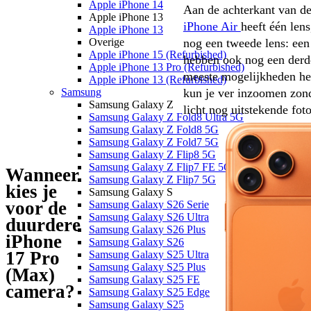
Apple iPhone 14
Aan de achterkant van de 
Apple iPhone 13
iPhone Air 
heeft één len
Apple iPhone 13
nog een tweede lens: ee
Overige
Apple iPhone 15 (Refurbished)
hebben ook nog een derde
Apple iPhone 13 Pro (Refurbished)
meeste mogelijkheden heb
Apple iPhone 13 (Refurbished)
kun je ver inzoomen zonde
Samsung
Samsung Galaxy Z
licht nog uitstekende fot
Samsung Galaxy Z Fold8 Ultra 5G
Samsung Galaxy Z Fold8 5G
Samsung Galaxy Z Fold7 5G
Samsung Galaxy Z Flip8 5G
Samsung Galaxy Z Flip7 FE 5G
Wanneer
Samsung Galaxy Z Flip7 5G
kies je
Samsung Galaxy S
voor de
Samsung Galaxy S26 Serie
Samsung Galaxy S26 Ultra
duurdere
Samsung Galaxy S26 Plus
iPhone
Samsung Galaxy S26
17 Pro
Samsung Galaxy S25 Ultra
Samsung Galaxy S25 Plus
(Max)
Samsung Galaxy S25 FE
camera?
Samsung Galaxy S25 Edge
Samsung Galaxy S25