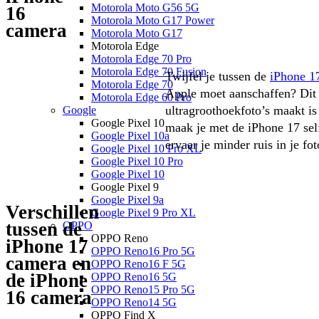
Motorola Moto G56 5G
16
Motorola Moto G17 Power
camera
Motorola Moto G17
Motorola Edge
Motorola Edge 70 Pro
Motorola Edge 70 Fusion
Twijfel je tussen de 
iPhone 1
Motorola Edge 70
Apple moet aanschaffen? Dit z
Motorola Edge 60 Pro
ultragroothoekfoto’s maakt is
Google
Google Pixel 10
maak je met de iPhone 17 sel
Google Pixel 10a
ervaar je minder ruis in je f
Google Pixel 10 Pro XL
Google Pixel 10 Pro
Google Pixel 10
Google Pixel 9
Google Pixel 9a
Verschillen
Google Pixel 9 Pro XL
tussen de
OPPO
OPPO Reno
iPhone 17
OPPO Reno16 Pro 5G
camera en
OPPO Reno16 F 5G
de iPhone
OPPO Reno16 5G
OPPO Reno15 Pro 5G
16 camera
OPPO Reno14 5G
OPPO Find X