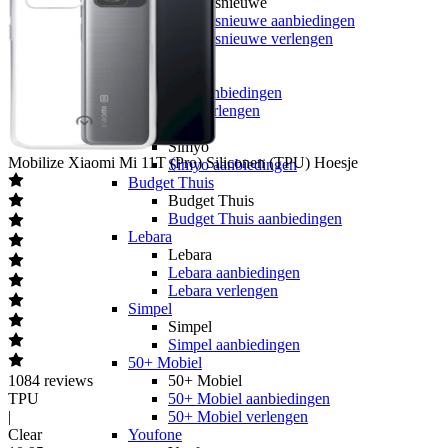
hollandsnieuwe
hollandsnieuwe aanbiedingen
hollandsnieuwe verlengen
Ben
Ben
Ben aanbiedingen
Ben verlengen
Simyo
Simyo
Mobilize
Xiaomi Mi 11T (Pro) Siliconen (TPU) Hoesje
Simyo aanbiedingen
Budget Thuis
Budget Thuis
Budget Thuis aanbiedingen
Lebara
Lebara
Lebara aanbiedingen
Lebara verlengen
Simpel
Simpel
Simpel aanbiedingen
50+ Mobiel
1084
reviews
50+ Mobiel
TPU
50+ Mobiel aanbiedingen
|
50+ Mobiel verlengen
Clear
Youfone