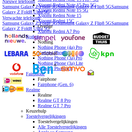
Nieuwe telefoons
Xiaomi Redmi Note 15 Pro 5G
Samsung Galaxy Z Fold8 5G
Samsung Galaxy Z Flip8 5G
Samsung
Xiaomi Redmi Note 15 5G
Galaxy Z Fold8 Ultra 5G
Xiaomi Redmi Note 15
Verwachte telefoons
Xiaomi Redmi 15C
Samsung Galaxy Z Fold8 5G
Samsung Galaxy Z Flip8 5G
Samsung
Overige
Galaxy Z Fold8 Ultra 5G
Xiaomi Redmi A7 Pro
Nothing
Nothing
Nothing Phone (4a) Pro
Nothing Phone (4a)
Nothing Phone (3a) Pro
Nothing Phone (3a) Lite
Nothing Phone (3)
Fairphone
Fairphone
Fairphone (Gen. 6)
Realme
Realme
Realme GT 8 Pro
Realme GT 7 Pro
Keuzehulp
Toestelvergelijkingen
Toestelvergelijkingen
Alle Toestelvergelijkingen