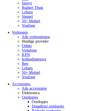
Simyo
Budget Thuis
Lebara
Simpel
50+ Mobiel
Youfone
Verlengen
Alle verlengingen
Huidige provider
Odido
Vodafone
KPN
hollandsnieuwe
Ben
Lebara
50+ Mobiel
Youfone
Accessoires
Alle accessoires
Elektronica
Oordopjes
Oordopjes
Draadloze oordopjes
Bedrade oordopjes