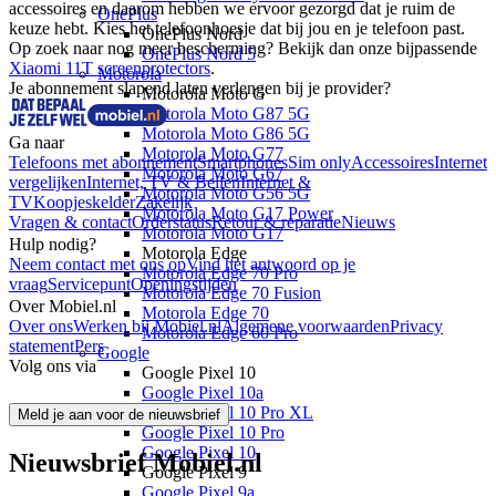
accessoires en daarom hebben we ervoor gezorgd dat je ruim de 
OnePlus
keuze hebt. Kies het telefoonhoesje dat bij jou en je telefoon past.  
OnePlus Nord
Op zoek naar nog meer bescherming? Bekijk dan onze bijpassende 
OnePlus Nord 5
Xiaomi 11T screenprotectors
.
Motorola
Je abonnement slapend laten verlengen bij je provider?
Motorola Moto G
Motorola Moto G87 5G
Motorola Moto G86 5G
Ga naar
Motorola Moto G77
Telefoons met abonnement
Smartphones
Sim only
Accessoires
Internet
Motorola Moto G67
vergelijken
Internet, TV & Bellen
Internet &
Motorola Moto G56 5G
TV
Koopjeskelder
Zakelijk
Motorola Moto G17 Power
Vragen & contact
Orderstatus
Retour & reparatie
Nieuws
Motorola Moto G17
Hulp nodig?
Motorola Edge
Neem contact met ons op
Vind het antwoord op je
Motorola Edge 70 Pro
vraag
Servicepunt
Openingstijden
Motorola Edge 70 Fusion
Over Mobiel.nl
Motorola Edge 70
Over ons
Werken bij Mobiel.nl
Algemene voorwaarden
Privacy
Motorola Edge 60 Pro
statement
Pers
Google
Volg ons via
Google Pixel 10
Google Pixel 10a
Google Pixel 10 Pro XL
Meld je aan voor de nieuwsbrief
Google Pixel 10 Pro
Google Pixel 10
Nieuwsbrief Mobiel.nl
Google Pixel 9
Google Pixel 9a