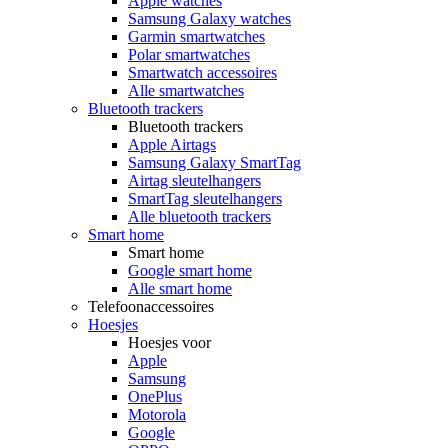
Apple watches
Samsung Galaxy watches
Garmin smartwatches
Polar smartwatches
Smartwatch accessoires
Alle smartwatches
Bluetooth trackers
Bluetooth trackers
Apple Airtags
Samsung Galaxy SmartTag
Airtag sleutelhangers
SmartTag sleutelhangers
Alle bluetooth trackers
Smart home
Smart home
Google smart home
Alle smart home
Telefoonaccessoires
Hoesjes
Hoesjes voor
Apple
Samsung
OnePlus
Motorola
Google