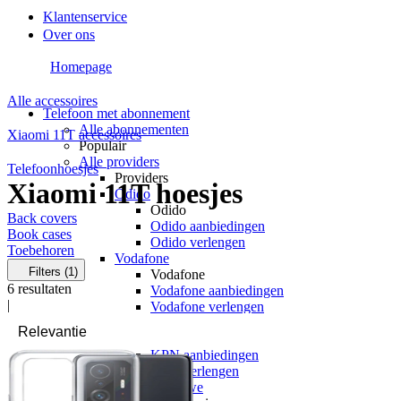
Klantenservice
Over ons
Homepage
Alle accessoires
Telefoon met abonnement
Alle abonnementen
Xiaomi 11T accessoires
Populair
Alle providers
Telefoonhoesjes
Providers
Xiaomi 11T hoesjes
Odido
Odido
Back covers
Odido aanbiedingen
Book cases
Odido verlengen
Toebehoren
Vodafone
Filters
(1)
Vodafone
6
resultaten
Vodafone aanbiedingen
|
Vodafone verlengen
KPN
KPN
KPN aanbiedingen
KPN verlengen
hollandsnieuwe