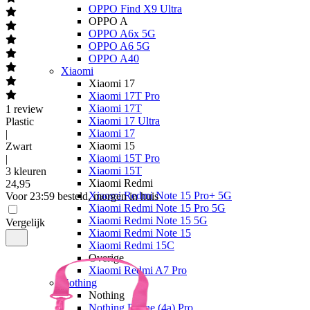
OPPO Find X9 Ultra
OPPO A
OPPO A6x 5G
OPPO A6 5G
OPPO A40
Xiaomi
Xiaomi 17
Xiaomi 17T Pro
Xiaomi 17T
1
review
Xiaomi 17 Ultra
Plastic
Xiaomi 17
|
Xiaomi 15
Zwart
Xiaomi 15T Pro
|
Xiaomi 15T
3 kleuren
Xiaomi Redmi
24
,
95
Xiaomi Redmi Note 15 Pro+ 5G
Voor 23:59 besteld, morgen in huis
Xiaomi Redmi Note 15 Pro 5G
Xiaomi Redmi Note 15 5G
Vergelijk
Xiaomi Redmi Note 15
Xiaomi Redmi 15C
Overige
Xiaomi Redmi A7 Pro
Nothing
Nothing
Nothing Phone (4a) Pro