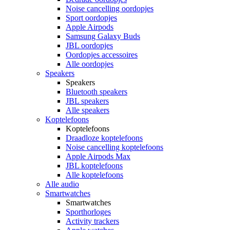
Noise cancelling oordopjes
Sport oordopjes
Apple Airpods
Samsung Galaxy Buds
JBL oordopjes
Oordopjes accessoires
Alle oordopjes
Speakers
Speakers
Bluetooth speakers
JBL speakers
Alle speakers
Koptelefoons
Koptelefoons
Draadloze koptelefoons
Noise cancelling koptelefoons
Apple Airpods Max
JBL koptelefoons
Alle koptelefoons
Alle audio
Smartwatches
Smartwatches
Sporthorloges
Activity trackers