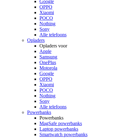
Google
OPPO
Xiaomi
POCO
Nothing
Sony
Alle telefoons
Opladers
Opladers voor
Apple
Samsung
OnePlus
Motorola
Google
OPPO
Xiaomi
POCO
Nothing
Sony
Alle telefoons
Powerbanks
Powerbanks
MagSafe powerbanks
Laptop powerbanks
Smartwatch powerbanks