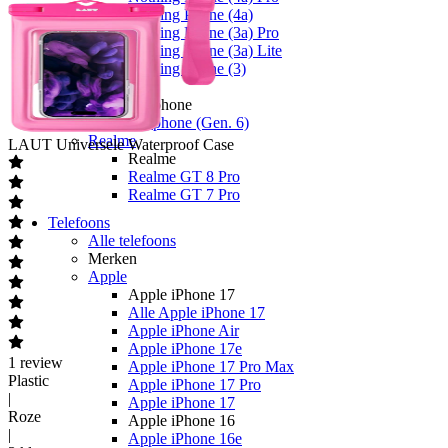
Nothing Phone (4a)
Nothing Phone (3a) Pro
Nothing Phone (3a) Lite
Nothing Phone (3)
Fairphone
Fairphone
Fairphone (Gen. 6)
Realme
LAUT
Universele Waterproof Case
Realme
Realme GT 8 Pro
Realme GT 7 Pro
Telefoons
Alle telefoons
Merken
Apple
Apple iPhone 17
Alle Apple iPhone 17
Apple iPhone Air
Apple iPhone 17e
1
review
Apple iPhone 17 Pro Max
Plastic
Apple iPhone 17 Pro
|
Apple iPhone 17
Roze
Apple iPhone 16
|
Apple iPhone 16e