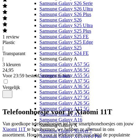
Samsung Galaxy S26 Serie
Samsung Galaxy S26 Ultra
Samsung Galaxy S26 Plus
Samsung Galaxy S26
Samsung Galaxy S25 Ultra
Samsung Galaxy S25 Plus
Samsung Galaxy S25 FE
1
review
Samsung Galaxy S25 Edge
Plastic
Samsung Galaxy S25
|
Samsung Galaxy S24 FE
Transparant
Samsung Galaxy A
|
Samsung Galaxy A57 5G
3 kleuren
Samsung Galaxy A56 5G
24
,
95
Samsung Galaxy A55 5G
Voor 23:59 besteld, morgen in huis
Samsung Galaxy A37 5G
Samsung Galaxy A36 5G
Vergelijk
Samsung Galaxy A35 5G
Samsung Galaxy A27 5G
Samsung Galaxy A26 5G
Samsung Galaxy A17 5G
Telefoonhoesje voor je Xiaomi 11T
Samsung Galaxy A17
Samsung Galaxy A16
Van goedkope telefoonhoesjes tot luxe smartphonehoesjes om jouw 
Samsung Galaxy X
Xiaomi 11T 
te beschermen, we hebben ze allemaal in ons 
Samsung Galaxy Xcover 7
assortiment. Hoesjes voor je telefoon zijn nog altijd de populairste 
Samsung Galaxy XCover 6 Pro