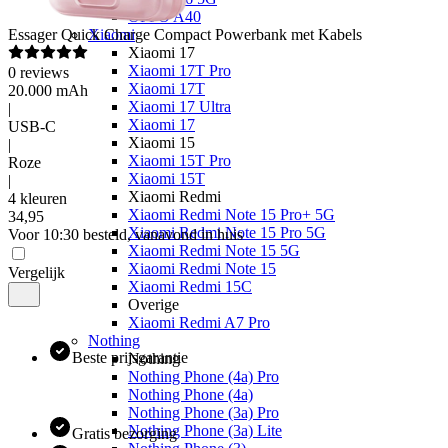
OPPO A40
Essager
Quick Charge Compact Powerbank met Kabels
Xiaomi
Xiaomi 17
Xiaomi 17T Pro
0
reviews
Xiaomi 17T
20.000 mAh
Xiaomi 17 Ultra
|
Xiaomi 17
USB-C
Xiaomi 15
|
Xiaomi 15T Pro
Roze
Xiaomi 15T
|
Xiaomi Redmi
4 kleuren
Xiaomi Redmi Note 15 Pro+ 5G
34
,
95
Xiaomi Redmi Note 15 Pro 5G
Voor 10:30 besteld, vanavond in huis
Xiaomi Redmi Note 15 5G
Xiaomi Redmi Note 15
Vergelijk
Xiaomi Redmi 15C
Overige
Xiaomi Redmi A7 Pro
Nothing
Beste prijsgarantie
Nothing
Nothing Phone (4a) Pro
Nothing Phone (4a)
Nothing Phone (3a) Pro
Nothing Phone (3a) Lite
Gratis bezorging