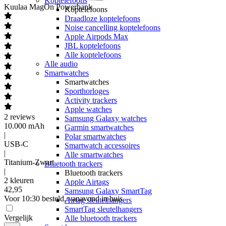
Koptelefoons
Kuulaa
MagOn Powerbank
Koptelefoons
Draadloze koptelefoons
Noise cancelling koptelefoons
Apple Airpods Max
JBL koptelefoons
Alle koptelefoons
Alle audio
Smartwatches
Smartwatches
Sporthorloges
Activity trackers
Apple watches
2
reviews
Samsung Galaxy watches
10.000 mAh
Garmin smartwatches
|
Polar smartwatches
USB-C
Smartwatch accessoires
|
Alle smartwatches
Titanium-Zwart
Bluetooth trackers
|
Bluetooth trackers
2 kleuren
Apple Airtags
42
,
95
Samsung Galaxy SmartTag
Voor 10:30 besteld, vanavond in huis
Airtag sleutelhangers
SmartTag sleutelhangers
Vergelijk
Alle bluetooth trackers