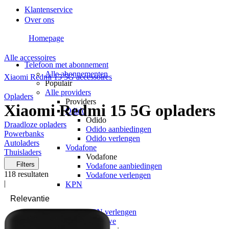
Klantenservice
Over ons
Homepage
Alle accessoires
Telefoon met abonnement
Alle abonnementen
Xiaomi Redmi 15 5G accessoires
Populair
Alle providers
Opladers
Providers
Xiaomi Redmi 15 5G opladers
Odido
Odido
Draadloze opladers
Odido aanbiedingen
Powerbanks
Odido verlengen
Autoladers
Vodafone
Thuisladers
Vodafone
Filters
Vodafone aanbiedingen
118
resultaten
Vodafone verlengen
|
KPN
KPN
KPN aanbiedingen
KPN verlengen
hollandsnieuwe