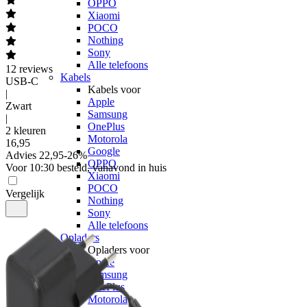
OPPO
Xiaomi
POCO
Nothing
Sony
Alle telefoons
12
reviews
Kabels
USB-C
Kabels voor
|
Apple
Zwart
Samsung
|
OnePlus
2 kleuren
Motorola
16
,
95
Google
Advies
22,95
-
26
%
OPPO
Voor 10:30 besteld, vanavond in huis
Xiaomi
POCO
Vergelijk
Nothing
Sony
Alle telefoons
Opladers
Opladers voor
Apple
Samsung
OnePlus
Motorola