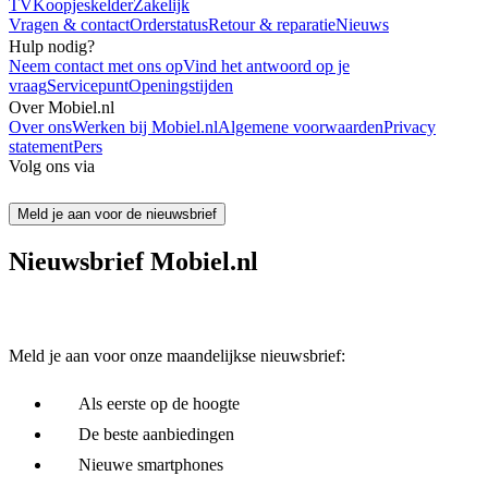
TV
Koopjeskelder
Zakelijk
Vragen & contact
Orderstatus
Retour & reparatie
Nieuws
Hulp nodig?
Neem contact met ons op
Vind het antwoord op je
vraag
Servicepunt
Openingstijden
Over Mobiel.nl
Over ons
Werken bij Mobiel.nl
Algemene voorwaarden
Privacy
statement
Pers
Volg ons via
Meld je aan voor de nieuwsbrief
Nieuwsbrief Mobiel.nl
Meld je aan voor onze maandelijkse nieuwsbrief:
Als eerste op de hoogte
De beste aanbiedingen
Nieuwe smartphones