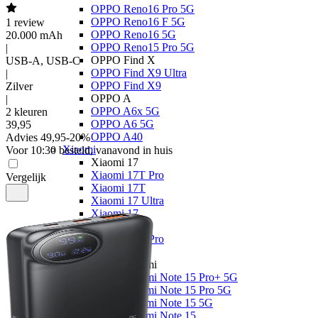
OPPO Reno16 Pro 5G
OPPO Reno16 F 5G
1
review
OPPO Reno16 5G
20.000 mAh
OPPO Reno15 Pro 5G
|
OPPO Find X
USB-A, USB-C
OPPO Find X9 Ultra
|
OPPO Find X9
Zilver
OPPO A
|
OPPO A6x 5G
2 kleuren
OPPO A6 5G
39
,
95
OPPO A40
Advies
49,95
-
20
%
Xiaomi
Voor 10:30 besteld, vanavond in huis
Xiaomi 17
Xiaomi 17T Pro
Vergelijk
Xiaomi 17T
Xiaomi 17 Ultra
Xiaomi 17
Xiaomi 15
Xiaomi 15T Pro
Xiaomi 15T
Xiaomi Redmi
Xiaomi Redmi Note 15 Pro+ 5G
Xiaomi Redmi Note 15 Pro 5G
Xiaomi Redmi Note 15 5G
Xiaomi Redmi Note 15