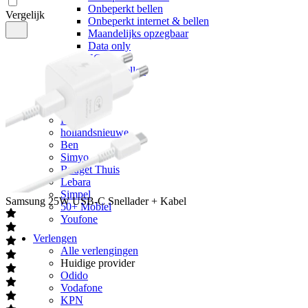
Onbeperkt bellen
Vergelijk
Onbeperkt internet & bellen
Maandelijks opzegbaar
Data only
5G
Alleen bellen
Providers
Odido
Vodafone
KPN
hollandsnieuwe
Ben
Simyo
Budget Thuis
Lebara
Simpel
Samsung
25W USB-C Snellader + Kabel
50+ Mobiel
Youfone
Verlengen
Alle verlengingen
Huidige provider
Odido
Vodafone
KPN