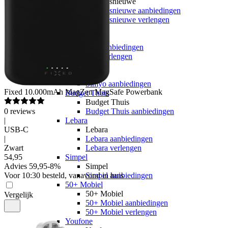
hollandsnieuwe
hollandsnieuwe aanbiedingen
hollandsnieuwe verlengen
Ben
Ben
Ben aanbiedingen
Ben verlengen
Simyo
Simyo
Simyo aanbiedingen
Fixed
10.000mAh MagZen MagSafe Powerbank
Budget Thuis
Budget Thuis
0
reviews
Budget Thuis aanbiedingen
|
Lebara
USB-C
Lebara
|
Lebara aanbiedingen
Zwart
Lebara verlengen
54
,
95
Simpel
Advies
59,95
-
8
%
Simpel
Voor 10:30 besteld, vanavond in huis
Simpel aanbiedingen
50+ Mobiel
50+ Mobiel
Vergelijk
50+ Mobiel aanbiedingen
50+ Mobiel verlengen
Youfone