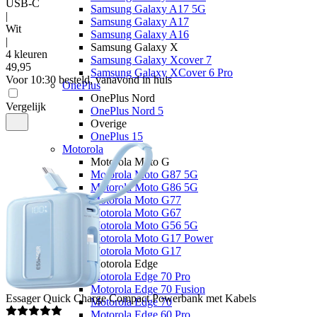
USB-C
Samsung Galaxy A17 5G
|
Samsung Galaxy A17
Wit
Samsung Galaxy A16
|
Samsung Galaxy X
4 kleuren
Samsung Galaxy Xcover 7
49
,
95
Samsung Galaxy XCover 6 Pro
Voor 10:30 besteld, vanavond in huis
OnePlus
OnePlus Nord
Vergelijk
OnePlus Nord 5
Overige
OnePlus 15
Motorola
Motorola Moto G
Motorola Moto G87 5G
Motorola Moto G86 5G
Motorola Moto G77
Motorola Moto G67
Motorola Moto G56 5G
Motorola Moto G17 Power
Motorola Moto G17
Motorola Edge
Motorola Edge 70 Pro
Motorola Edge 70 Fusion
Essager
Quick Charge Compact Powerbank met Kabels
Motorola Edge 70
Motorola Edge 60 Pro