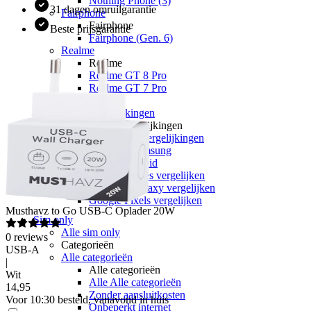
Nothing Phone (3)
31 dagen omruilgarantie
Fairphone
Fairphone
Beste prijsgarantie
Fairphone (Gen. 6)
Realme
Realme
Realme GT 8 Pro
Realme GT 7 Pro
Keuzehulp
Toestelvergelijkingen
Toestelvergelijkingen
Alle Toestelvergelijkingen
Apple vs Samsung
iOS vs Android
Apple iPhones vergelijken
Samsung Galaxy vergelijken
Google Pixels vergelijken
Musthavz
to Go USB-C Oplader 20W
Sim only
Alle sim only
0
reviews
Categorieën
USB-A
Alle categorieën
|
Alle categorieën
Wit
Alle Alle categorieën
14
,
95
Zonder aansluitkosten
Voor 10:30 besteld, vanavond in huis
Onbeperkt internet