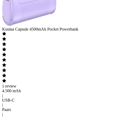
Kuulaa
Capsule 4500mAh Pocket Powerbank
1
review
4.500 mAh
|
USB-C
|
Paars
|