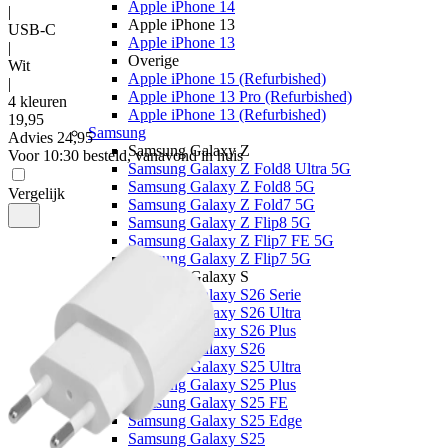
Apple iPhone 14
|
Apple iPhone 13
USB-C
Apple iPhone 13
|
Overige
Wit
Apple iPhone 15 (Refurbished)
|
Apple iPhone 13 Pro (Refurbished)
4 kleuren
Apple iPhone 13 (Refurbished)
19
,
95
Samsung
Advies
24,95
Samsung Galaxy Z
Voor 10:30 besteld, vanavond in huis
Samsung Galaxy Z Fold8 Ultra 5G
Samsung Galaxy Z Fold8 5G
Vergelijk
Samsung Galaxy Z Fold7 5G
Samsung Galaxy Z Flip8 5G
Samsung Galaxy Z Flip7 FE 5G
Samsung Galaxy Z Flip7 5G
Samsung Galaxy S
Samsung Galaxy S26 Serie
Samsung Galaxy S26 Ultra
Samsung Galaxy S26 Plus
Samsung Galaxy S26
Samsung Galaxy S25 Ultra
Samsung Galaxy S25 Plus
Samsung Galaxy S25 FE
Samsung Galaxy S25 Edge
Samsung Galaxy S25