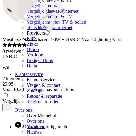
Vergelijk Internet & TV
Vergelijk internet
Vergelijk glasvezel internet
Vergelijk internet & TV
Vergelijk internet, TV & bellen
5G Klik&Klaar internet
Providers
KPN
Musthavz
Nano Charger 20W + USB-C Naar Lightning Kabel
Ziggo
Odido
0
reviews
Youfone
USB-C
Budget Thuis
|
Delta
Wit
|
Klantenservice
2 kleuren
Klantenservice
29
,
95
Vragen & contact
Voor 10:30 besteld, vanavond in huis
Zakelijk
Retour & reparatie
Vergelijk
Telefoon inruilen
Over ons
Over Mobiel.nl
Over ons
Vacatures
31 dagen omruilgarantie
Nieuws