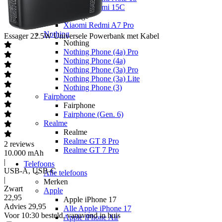
Xiaomi Redmi 15C
Overige
Xiaomi Redmi A7 Pro
Nothing
Essager
22.5W Universele Powerbank met Kabel
Nothing
Nothing Phone (4a) Pro
Nothing Phone (4a)
Nothing Phone (3a) Pro
Nothing Phone (3a) Lite
Nothing Phone (3)
Fairphone
Fairphone
Fairphone (Gen. 6)
Realme
Realme
Realme GT 8 Pro
2
reviews
Realme GT 7 Pro
10.000 mAh
|
Telefoons
USB-A, USB-C
Alle telefoons
|
Merken
Zwart
Apple
22
,
95
Apple iPhone 17
Advies
29,95
Alle Apple iPhone 17
Voor 10:30 besteld, vanavond in huis
Apple iPhone Air