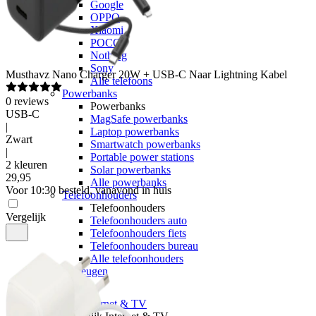
Google
OPPO
Xiaomi
POCO
Nothing
Sony
Musthavz
Nano Charger 20W + USB-C Naar Lightning Kabel
Alle telefoons
Powerbanks
0
reviews
Powerbanks
USB-C
MagSafe powerbanks
|
Laptop powerbanks
Zwart
Smartwatch powerbanks
|
Portable power stations
2 kleuren
Solar powerbanks
29
,
95
Alle powerbanks
Voor 10:30 besteld, vanavond in huis
Telefoonhouders
Telefoonhouders
Vergelijk
Telefoonhouders auto
Telefoonhouders fiets
Telefoonhouders bureau
Alle telefoonhouders
Geheugen
Internet & TV
Alle internet & TV