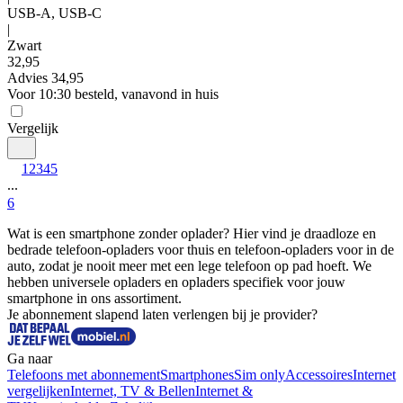
USB-A, USB-C
|
Zwart
32
,
95
Advies
34,95
Voor 10:30 besteld, vanavond in huis
Vergelijk
1
2
3
4
5
...
6
Wat is een smartphone zonder oplader? Hier vind je draadloze en 
bedrade telefoon-opladers voor thuis en telefoon-opladers voor in de 
auto, zodat je nooit meer met een lege telefoon op pad hoeft. We 
hebben universele opladers en opladers specifiek voor jouw 
smartphone in ons assortiment.
Je abonnement slapend laten verlengen bij je provider?
Ga naar
Telefoons met abonnement
Smartphones
Sim only
Accessoires
Internet
vergelijken
Internet, TV & Bellen
Internet &