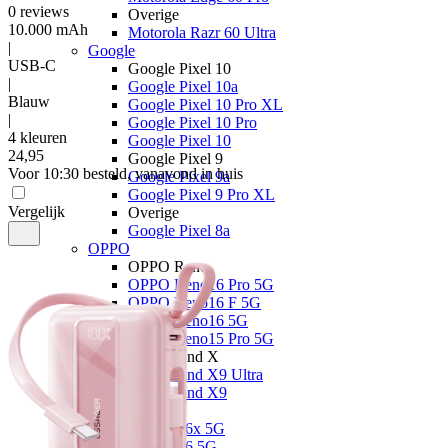
0
reviews
Overige
10.000 mAh
Motorola Razr 60 Ultra
|
Google
USB-C
Google Pixel 10
|
Google Pixel 10a
Blauw
Google Pixel 10 Pro XL
|
Google Pixel 10 Pro
4 kleuren
Google Pixel 10
24
,
95
Google Pixel 9
Voor 10:30 besteld, vanavond in huis
Google Pixel 9a
Google Pixel 9 Pro XL
Vergelijk
Overige
Google Pixel 8a
OPPO
OPPO Reno
OPPO Reno16 Pro 5G
OPPO Reno16 F 5G
OPPO Reno16 5G
OPPO Reno15 Pro 5G
OPPO Find X
OPPO Find X9 Ultra
OPPO Find X9
OPPO A
OPPO A6x 5G
OPPO A6 5G