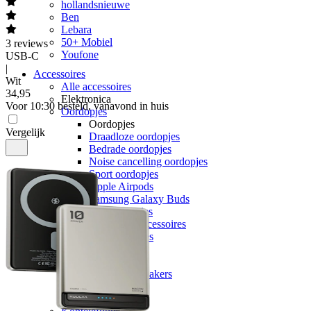
hollandsnieuwe
Ben
Lebara
50+ Mobiel
3
reviews
Youfone
USB-C
|
Accessoires
Wit
Alle accessoires
34
,
95
Elektronica
Voor 10:30 besteld, vanavond in huis
Oordopjes
Oordopjes
Vergelijk
Draadloze oordopjes
Bedrade oordopjes
Noise cancelling oordopjes
Sport oordopjes
Apple Airpods
Samsung Galaxy Buds
JBL oordopjes
Oordopjes accessoires
Alle oordopjes
Speakers
Speakers
Bluetooth speakers
JBL speakers
Alle speakers