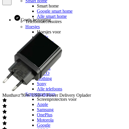
Smart home
Smart home
Google smart home
Alle smart home
Gratis bezorging
Telefoonaccessoires
Hoesjes
Hoesjes voor
Apple
Samsung
OnePlus
Motorola
Google
OPPO
Xiaomi
POCO
Nothing
Sony
Alle telefoons
Screenprotectors
Musthavz
30W USB-C Power Delivery Oplader
Screenprotectors voor
Apple
Samsung
OnePlus
Motorola
Google