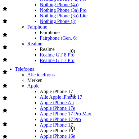
Nothing Phone (4a)
Nothing Phone (3a) Pro
Nothing Phone (3a) Lite
Nothing Phone (3)
Fairphone
Fairphone
Fairphone (Gen. 6)
Realme
Realme
(
0
)
Realme GT 8 Pro
Realme GT 7 Pro
Telefoons
Alle telefoons
Merken
Apple
Apple iPhone 17
(
0
)
Alle Apple iPhone 17
Apple iPhone Air
Apple iPhone 17e
Apple iPhone 17 Pro Max
Apple iPhone 17 Pro
Apple iPhone 17
(
0
)
Apple iPhone 16
Apple iPhone 16e