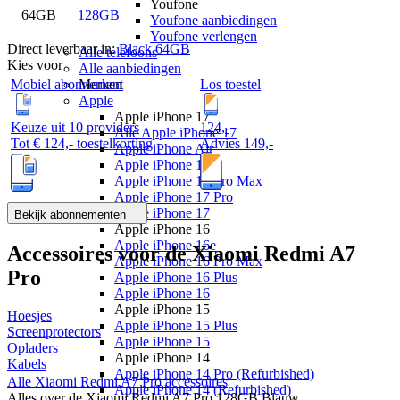
Youfone
64GB
128GB
Youfone aanbiedingen
Youfone verlengen
Direct leverbaar in:
Black 64GB
Alle telefoons
Kies voor
Alle aanbiedingen
Mobiel abonnement
Los toestel
Merken
Apple
Apple iPhone 17
Keuze uit 10 providers
124
,
-
Alle Apple iPhone 17
Tot
€ 124,-
toestelkorting
Advies
149,-
Apple iPhone Air
Apple iPhone 17e
Apple iPhone 17 Pro Max
Apple iPhone 17 Pro
Apple iPhone 17
Bekijk abonnementen
Apple iPhone 16
Apple iPhone 16e
Accessoires voor de
Xiaomi Redmi A7
Apple iPhone 16 Pro Max
Pro
Apple iPhone 16 Plus
Apple iPhone 16
Apple iPhone 15
Hoesjes
Apple iPhone 15 Plus
Screenprotectors
Apple iPhone 15
Opladers
Apple iPhone 14
Kabels
Apple iPhone 14 Pro (Refurbished)
Alle
Xiaomi Redmi A7 Pro
accessoires
Apple iPhone 14 (Refurbished)
Alles over de
Xiaomi Redmi A7 Pro 128GB Blauw