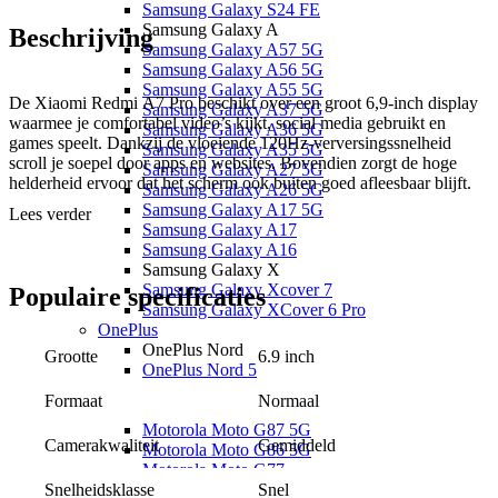
Samsung Galaxy S24 FE
Samsung Galaxy A
Beschrijving
Samsung Galaxy A57 5G
Samsung Galaxy A56 5G
Samsung Galaxy A55 5G
De Xiaomi Redmi A7 Pro beschikt over een groot 6,9-inch display
Samsung Galaxy A37 5G
waarmee je comfortabel video’s kijkt, social media gebruikt en
Samsung Galaxy A36 5G
games speelt. Dankzij de vloeiende 120Hz-verversingssnelheid
Samsung Galaxy A35 5G
scroll je soepel door apps en websites. Bovendien zorgt de hoge
Samsung Galaxy A27 5G
helderheid ervoor dat het scherm ook buiten goed afleesbaar blijft.
Samsung Galaxy A26 5G
Samsung Galaxy A17 5G
Lees verder
Samsung Galaxy A17
Betrouwbare prestaties voor elke dag
Samsung Galaxy A16
Samsung Galaxy X
Onder de motorkap vind je een krachtige octa-core processor die
Samsung Galaxy Xcover 7
Populaire
specificaties
moeiteloos dagelijkse taken verwerkt. Denk aan appen, browsen,
Samsung Galaxy XCover 6 Pro
streamen en multitasken. In combinatie met 4GB werkgeheugen en
OnePlus
64GB opslagruimte heb je voldoende ruimte voor je apps, foto’s en
OnePlus Nord
6.9 inch
bestanden. Via een microSD-kaart breid je het geheugen eenvoudig
Grootte
OnePlus Nord 5
verder uit.
Motorola
Normaal
Formaat
Motorola Moto G
Maak eenvoudig mooie foto’s
Motorola Moto G87 5G
Gemiddeld
Camerakwaliteit
Motorola Moto G86 5G
Motorola Moto G77
Met de 13 megapixel AI-camera leg je jouw favoriete momenten
Snel
Motorola Moto G67
gemakkelijk vast. De camera beschikt over handige functies zoals
Snelheidsklasse