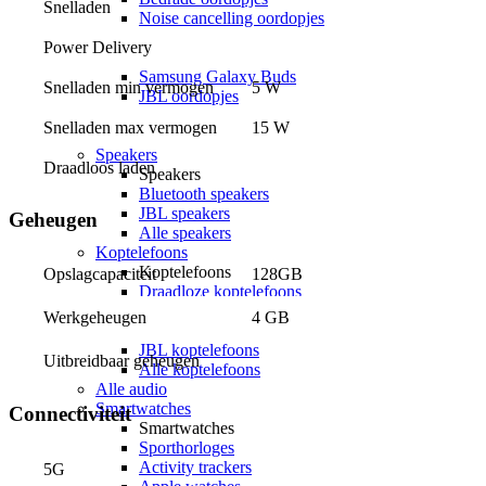
Snelladen
Noise cancelling oordopjes
Sport oordopjes
Power Delivery
Apple Airpods
Samsung Galaxy Buds
Snelladen min vermogen
5 W
JBL oordopjes
Oordopjes accessoires
Snelladen max vermogen
15 W
Alle oordopjes
Speakers
Draadloos laden
Speakers
Bluetooth speakers
JBL speakers
Geheugen
Alle speakers
Koptelefoons
Koptelefoons
128GB
Opslagcapaciteit
Draadloze koptelefoons
Noise cancelling koptelefoons
4 GB
Werkgeheugen
Apple Airpods Max
JBL koptelefoons
Uitbreidbaar geheugen
Alle koptelefoons
Alle audio
Smartwatches
Connectiviteit
Smartwatches
Sporthorloges
Activity trackers
5G