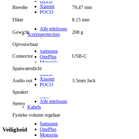
OPPO
Xiaomi
79,47 mm
Breedte
POCO
Nothing
8.15 mm
Dikte
Sony
Alle telefoons
208 g
Gewicht
Screenprotectors
Screenprotectors voor
Opvouwbaar
Apple
Samsung
USB-C
Connector
OnePlus
Motorola
Google
Spatwaterdicht
OPPO
Xiaomi
Audio out
3.5mm Jack
POCO
Nothing
Speaker
Sony
Alle telefoons
Stereo
Kabels
Kabels voor
Fysieke volume regelaar
Apple
Samsung
Veiligheid
OnePlus
Motorola