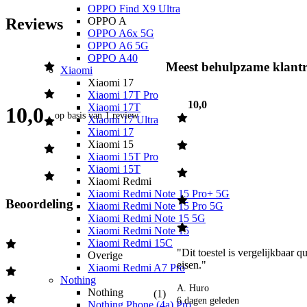
OPPO Find X9 Ultra
Reviews
OPPO A
OPPO A6x 5G
OPPO A6 5G
OPPO A40
Meest behulpzame klantr
Xiaomi
Xiaomi 17
Xiaomi 17T Pro
10,0
Xiaomi 17T
10,0
op basis van
1 review
Xiaomi 17 Ultra
Xiaomi 17
Xiaomi 15
Xiaomi 15T Pro
Xiaomi 15T
Xiaomi Redmi
Xiaomi Redmi Note 15 Pro+ 5G
Beoordeling
Xiaomi Redmi Note 15 Pro 5G
Xiaomi Redmi Note 15 5G
Xiaomi Redmi Note 15
Xiaomi Redmi 15C
"Dit toestel is vergelijkbaar qu
Overige
eisen." 
Xiaomi Redmi A7 Pro
Nothing
A. Huro
Nothing
(
1
)
6 dagen geleden
Nothing Phone (4a) Pro