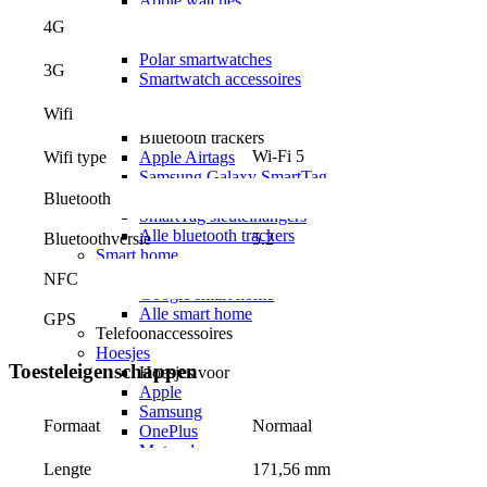
Apple watches
Samsung Galaxy watches
4G
Garmin smartwatches
Polar smartwatches
3G
Smartwatch accessoires
Alle smartwatches
Wifi
Bluetooth trackers
Bluetooth trackers
Wi-Fi 5
Wifi type
Apple Airtags
Samsung Galaxy SmartTag
Airtag sleutelhangers
Bluetooth
SmartTag sleutelhangers
Alle bluetooth trackers
Bluetoothversie
5.2
Smart home
Smart home
NFC
Google smart home
Alle smart home
GPS
Telefoonaccessoires
Hoesjes
Toesteleigenschappen
Hoesjes voor
Apple
Samsung
Normaal
Formaat
OnePlus
Motorola
171,56 mm
Lengte
Google