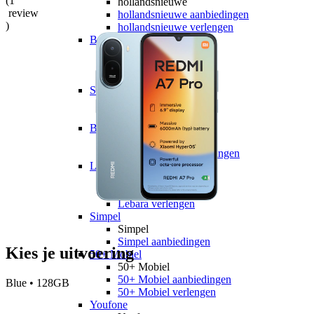
(
1
hollandsnieuwe
review
hollandsnieuwe aanbiedingen
)
hollandsnieuwe verlengen
Ben
Ben
Ben aanbiedingen
Ben verlengen
Simyo
Simyo
Simyo aanbiedingen
Budget Thuis
Budget Thuis
Budget Thuis aanbiedingen
Lebara
Lebara
Lebara aanbiedingen
Lebara verlengen
Simpel
Simpel
Simpel aanbiedingen
Kies je uitvoering
50+ Mobiel
50+ Mobiel
50+ Mobiel aanbiedingen
Blue • 128GB
50+ Mobiel verlengen
Youfone