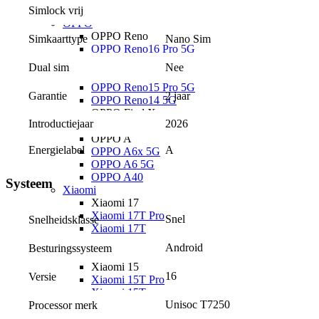
Google Pixel 9 Pro XL
Simlock vrij
OPPO
OPPO Reno
Nano Sim
Simkaarttype
OPPO Reno16 Pro 5G
OPPO Reno16 F 5G
Nee
Dual sim
OPPO Reno16 5G
OPPO Reno15 Pro 5G
2 jaar
Garantie
OPPO Reno14 5G
OPPO Find X
Introductiejaar
2026
OPPO Find X9 Ultra
OPPO A
Energielabel
A
OPPO A6x 5G
OPPO A6 5G
OPPO A40
Systeem
Xiaomi
Xiaomi 17
Xiaomi 17T Pro
Snel
Snelheidsklasse
Xiaomi 17T
Xiaomi 17 Ultra
Android
Besturingssysteem
Xiaomi 17
Xiaomi 15
16
Versie
Xiaomi 15T Pro
Xiaomi 15T
Unisoc T7250
Processor merk
Xiaomi Redmi
Xiaomi Redmi Note 15 Pro+ 5G