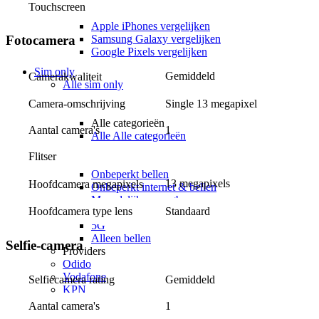
Apple vs Samsung
Touchscreen
iOS vs Android
Apple iPhones vergelijken
Samsung Galaxy vergelijken
Fotocamera
Google Pixels vergelijken
Sim only
Gemiddeld
Camerakwaliteit
Alle sim only
Categorieën
Camera-omschrijving
Single 13 megapixel
Alle categorieën
Alle categorieën
Aantal camera's
1
Alle Alle categorieën
Zonder aansluitkosten
Flitser
Onbeperkt internet
Onbeperkt bellen
13 megapixels
Hoofdcamera megapixels
Onbeperkt internet & bellen
Maandelijks opzegbaar
Hoofdcamera type lens
Standaard
Data only
5G
Alleen bellen
Selfie-camera
Providers
Odido
Vodafone
Selfiecamera rating
Gemiddeld
KPN
hollandsnieuwe
Aantal camera's
1
Ben