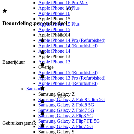
Apple iPhone 16 Pro Max
Apple iPhone 16 Plus
(
0
)
Apple iPhone 16
Apple iPhone 15
Beoordeling per onderdeel
Apple iPhone 15 Plus
Apple iPhone 15
Apple iPhone 14
10,0
Apple iPhone 14 Pro (Refurbished)
Apple iPhone 14 (Refurbished)
Apple iPhone 14
Apple iPhone 13
Apple iPhone 13
Batterijduur
Overige
Apple iPhone 15 (Refurbished)
Apple iPhone 13 Pro (Refurbished)
Apple iPhone 13 (Refurbished)
Samsung
Samsung Galaxy Z
10,0
Samsung Galaxy Z Fold8 Ultra 5G
Samsung Galaxy Z Fold8 5G
Samsung Galaxy Z Fold7 5G
Samsung Galaxy Z Flip8 5G
Samsung Galaxy Z Flip7 FE 5G
Gebruikersgemak
Samsung Galaxy Z Flip7 5G
Samsung Galaxy S