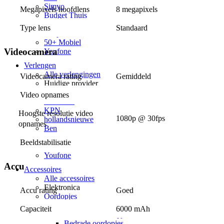
Simyo
Megapixels hoofdlens
8 megapixels
Budget Thuis
Lebara
Type lens
Standaard
Simpel
50+ Mobiel
Videocamera
Youfone
Verlengen
Alle verlengingen
Videocamera rating
Gemiddeld
Huidige provider
Odido
Video opnames
Vodafone
KPN
Hoogste resolutie video 
1080p @ 30fps
hollandsnieuwe
opnames
Ben
Lebara
Beeldstabilisatie
50+ Mobiel
Youfone
Accu
Accessoires
Alle accessoires
Elektronica
Accu rating
Goed
Oordopjes
Oordopjes
Capaciteit
6000 mAh
Draadloze oordopjes
Bedrade oordopjes