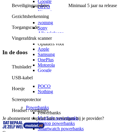
Google
Beveiligingsupdates
Minimaal 5 jaar na release
OPPO
Xiaomi
Gezichtsherkenning
POCO
Nothing
Toegangscode
Sony
Alle telefoons
Vingerafdruk scanner
Opladers
Opladers voor
Apple
In de doos
Samsung
OnePlus
Motorola
Thuislader
Google
OPPO
USB-kabel
Xiaomi
POCO
Hoesje
Nothing
Sony
Screenprotector
Alle telefoons
Powerbanks
Headset / oordopjes
Powerbanks
MagSafe powerbanks
Je abonnement slapend laten verlengen bij je provider?
Laptop powerbanks
Smartwatch powerbanks