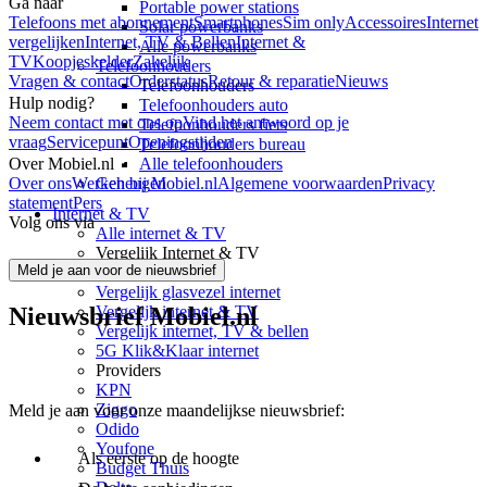
Ga naar
Portable power stations
Telefoons met abonnement
Smartphones
Sim only
Accessoires
Internet
Solar powerbanks
vergelijken
Internet, TV & Bellen
Internet &
Alle powerbanks
TV
Koopjeskelder
Zakelijk
Telefoonhouders
Vragen & contact
Orderstatus
Retour & reparatie
Nieuws
Telefoonhouders
Hulp nodig?
Telefoonhouders auto
Neem contact met ons op
Vind het antwoord op je
Telefoonhouders fiets
vraag
Servicepunt
Openingstijden
Telefoonhouders bureau
Over Mobiel.nl
Alle telefoonhouders
Over ons
Werken bij Mobiel.nl
Algemene voorwaarden
Privacy
Geheugen
statement
Pers
Internet & TV
Volg ons via
Alle internet & TV
Vergelijk Internet & TV
Meld je aan voor de nieuwsbrief
Vergelijk internet
Vergelijk glasvezel internet
Vergelijk internet & TV
Nieuwsbrief Mobiel.nl
Vergelijk internet, TV & bellen
5G Klik&Klaar internet
Providers
KPN
Ziggo
Meld je aan voor onze maandelijkse nieuwsbrief:
Odido
Youfone
Als eerste op de hoogte
Budget Thuis