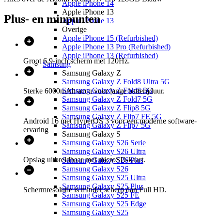
Apple iPhone 14
Apple iPhone 13
Plus- en minpunten
Apple iPhone 13
Overige
Apple iPhone 15 (Refurbished)
Apple iPhone 13 Pro (Refurbished)
Apple iPhone 13 (Refurbished)
Groot 6,9-inch scherm met 120Hz.
Samsung
Samsung Galaxy Z
Samsung Galaxy Z Fold8 Ultra 5G
Samsung Galaxy Z Fold8 5G
Sterke 6000mAh-accu voor lange batterijduur.
Samsung Galaxy Z Fold7 5G
Samsung Galaxy Z Flip8 5G
Samsung Galaxy Z Flip7 FE 5G
Android 16 met HyperOS 3 voor een moderne software-
Samsung Galaxy Z Flip7 5G
ervaring
Samsung Galaxy S
Samsung Galaxy S26 Serie
Samsung Galaxy S26 Ultra
Opslag uitbreidbaar met microSD-kaart.
Samsung Galaxy S26 Plus
Samsung Galaxy S26
Samsung Galaxy S25 Ultra
Samsung Galaxy S25 Plus
Schermresolutie is minder scherp dan Full HD.
Samsung Galaxy S25 FE
Samsung Galaxy S25 Edge
Samsung Galaxy S25