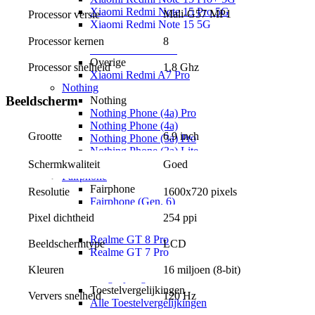
Xiaomi Redmi Note 15 Pro 5G
Mali-G57 MP1
Processor versie
Xiaomi Redmi Note 15 5G
Xiaomi Redmi Note 15
Processor kernen
8
Xiaomi Redmi 15C
Overige
Processor snelheid
1.8 Ghz
Xiaomi Redmi A7 Pro
Nothing
Beeldscherm
Nothing
Nothing Phone (4a) Pro
Nothing Phone (4a)
6.9 inch
Grootte
Nothing Phone (3a) Pro
Nothing Phone (3a) Lite
Nothing Phone (3)
Goed
Schermkwaliteit
Fairphone
Fairphone
Resolutie
1600x720 pixels
Fairphone (Gen. 6)
Realme
Pixel dichtheid
254 ppi
Realme
Realme GT 8 Pro
Beeldschermtype
LCD
Realme GT 7 Pro
Keuzehulp
Kleuren
16 miljoen (8-bit)
Toestelvergelijkingen
Toestelvergelijkingen
Ververs snelheid
120 Hz
Alle Toestelvergelijkingen