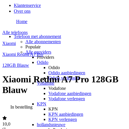
Klantenservice
Over ons
Home
Alle telefoons
Telefoon met abonnement
Alle abonnementen
Xiaomi
Populair
Alle providers
Xiaomi Redmi A7 Pro
Providers
Odido
128GB Blauw
Odido
Odido aanbiedingen
Xiaomi Redmi A7 Pro 128GB
Odido verlengen
Vodafone
Blauw
Vodafone
Vodafone aanbiedingen
Vodafone verlengen
KPN
In bestelling
KPN
KPN aanbiedingen
KPN verlengen
10,0
hollandsnieuwe