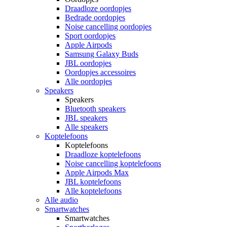
Draadloze oordopjes
Bedrade oordopjes
Noise cancelling oordopjes
Sport oordopjes
Apple Airpods
Samsung Galaxy Buds
JBL oordopjes
Oordopjes accessoires
Alle oordopjes
Speakers
Speakers
Bluetooth speakers
JBL speakers
Alle speakers
Koptelefoons
Koptelefoons
Draadloze koptelefoons
Noise cancelling koptelefoons
Apple Airpods Max
JBL koptelefoons
Alle koptelefoons
Alle audio
Smartwatches
Smartwatches