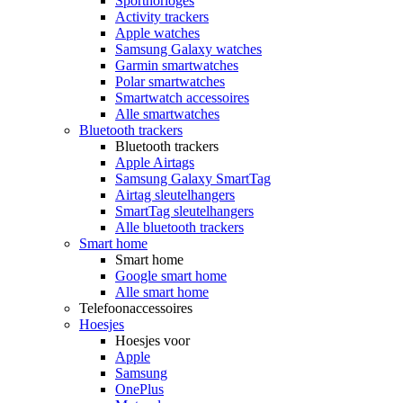
Sporthorloges
Activity trackers
Apple watches
Samsung Galaxy watches
Garmin smartwatches
Polar smartwatches
Smartwatch accessoires
Alle smartwatches
Bluetooth trackers
Bluetooth trackers
Apple Airtags
Samsung Galaxy SmartTag
Airtag sleutelhangers
SmartTag sleutelhangers
Alle bluetooth trackers
Smart home
Smart home
Google smart home
Alle smart home
Telefoonaccessoires
Hoesjes
Hoesjes voor
Apple
Samsung
OnePlus