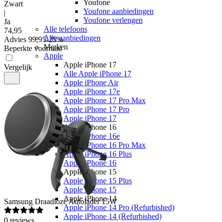
Youfone
Zwart
Youfone aanbiedingen
|
Youfone verlengen
Ja
Alle telefoons
74
,
95
Alle aanbiedingen
Advies
99,95
-
25
%
Merken
Beperkte voorraad
Apple
Apple iPhone 17
Vergelijk
Alle Apple iPhone 17
Apple iPhone Air
Apple iPhone 17e
Apple iPhone 17 Pro Max
Apple iPhone 17 Pro
Apple iPhone 17
Apple iPhone 16
Apple iPhone 16e
Apple iPhone 16 Pro Max
Apple iPhone 16 Plus
Apple iPhone 16
Apple iPhone 15
Apple iPhone 15 Plus
Apple iPhone 15
Apple iPhone 14
Samsung
Draadloze Autolader 15W
Apple iPhone 14 Pro (Refurbished)
Apple iPhone 14 (Refurbished)
0
reviews