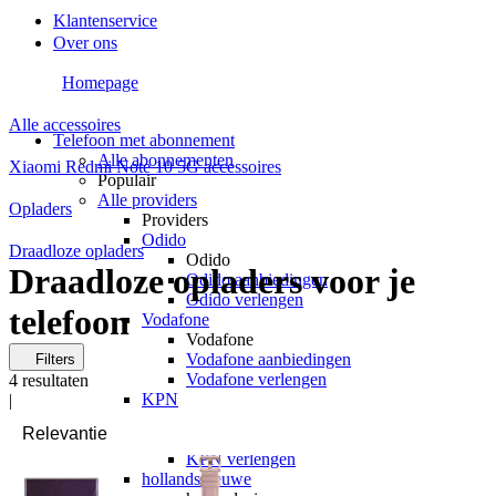
Klantenservice
Over ons
Homepage
Alle accessoires
Telefoon met abonnement
Alle abonnementen
Xiaomi Redmi Note 10 5G accessoires
Populair
Alle providers
Opladers
Providers
Odido
Draadloze opladers
Odido
Draadloze opladers voor je
Odido aanbiedingen
Odido verlengen
telefoon
Vodafone
Vodafone
Vodafone aanbiedingen
Filters
Vodafone verlengen
4
resultaten
KPN
|
KPN
KPN aanbiedingen
KPN verlengen
hollandsnieuwe