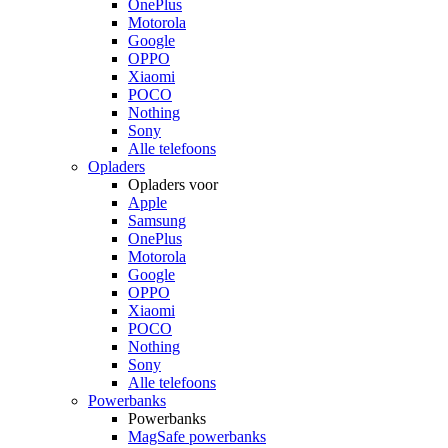
OnePlus
Motorola
Google
OPPO
Xiaomi
POCO
Nothing
Sony
Alle telefoons
Opladers
Opladers voor
Apple
Samsung
OnePlus
Motorola
Google
OPPO
Xiaomi
POCO
Nothing
Sony
Alle telefoons
Powerbanks
Powerbanks
MagSafe powerbanks