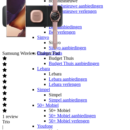
hollandsnieuwe
hollandsnieuwe aanbiedingen
hollandsnieuwe verlengen
Ben
Ben
Ben aanbiedingen
Ben verlengen
Simyo
Simyo
Simyo aanbiedingen
Budget Thuis
Samsung
Wireless Charger Pad
Budget Thuis
Budget Thuis aanbiedingen
Lebara
Lebara
Lebara aanbiedingen
Lebara verlengen
Simpel
Simpel
Simpel aanbiedingen
50+ Mobiel
50+ Mobiel
50+ Mobiel aanbiedingen
1
review
50+ Mobiel verlengen
Trio
Youfone
|