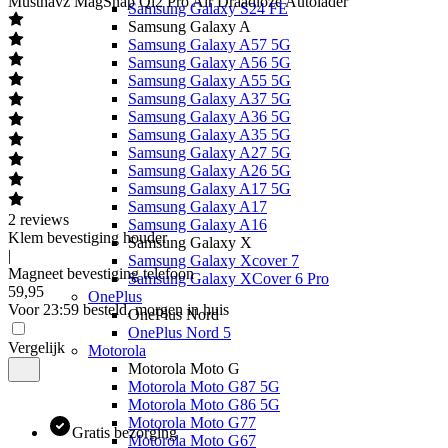
Musthavz
MagSnap Qi2 Pro Air Draadloze Autolader
Samsung Galaxy S24 FE
Samsung Galaxy A
Samsung Galaxy A57 5G
Samsung Galaxy A56 5G
Samsung Galaxy A55 5G
Samsung Galaxy A37 5G
Samsung Galaxy A36 5G
Samsung Galaxy A35 5G
Samsung Galaxy A27 5G
Samsung Galaxy A26 5G
Samsung Galaxy A17 5G
Samsung Galaxy A17
2
reviews
Samsung Galaxy A16
Klem bevestiging houder
Samsung Galaxy X
|
Samsung Galaxy Xcover 7
Magneet bevestiging telefoon
Samsung Galaxy XCover 6 Pro
59
,
95
OnePlus
Voor 23:59 besteld, morgen in huis
OnePlus Nord
OnePlus Nord 5
Vergelijk
Motorola
Motorola Moto G
Motorola Moto G87 5G
Motorola Moto G86 5G
Motorola Moto G77
Gratis bezorging
Motorola Moto G67