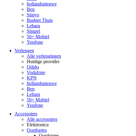
hollandsnieuwe
Ben
Simyo
Budget Thuis
Lebara
Simpel
50+ Mobiel
Youfone
Verlengen
Alle verlengingen
Huidige provider
Odido
Vodafone
KPN
hollandsnieuwe
Ben
Lebara
50+ Mobiel
Youfone
Accessoires
Alle accessoires
Elektronica
Oordopjes
Oordopjes