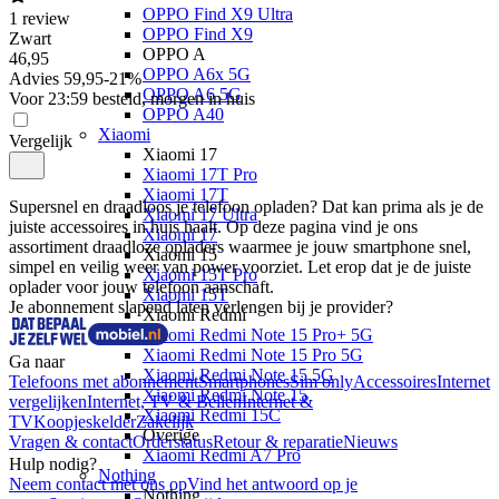
OPPO Find X9 Ultra
1
review
OPPO Find X9
Zwart
OPPO A
46
,
95
OPPO A6x 5G
Advies
59,95
-
21
%
OPPO A6 5G
Voor 23:59 besteld, morgen in huis
OPPO A40
Xiaomi
Vergelijk
Xiaomi 17
Xiaomi 17T Pro
Xiaomi 17T
Supersnel en draadloos je telefoon opladen? Dat kan prima als je de 
Xiaomi 17 Ultra
juiste accessoires in huis haalt. Op deze pagina vind je ons 
Xiaomi 17
assortiment draadloze opladers waarmee je jouw smartphone snel, 
Xiaomi 15
simpel en veilig weer van power voorziet. Let erop dat je de juiste 
Xiaomi 15T Pro
oplader voor jouw telefoon aanschaft.
Xiaomi 15T
Je abonnement slapend laten verlengen bij je provider?
Xiaomi Redmi
Xiaomi Redmi Note 15 Pro+ 5G
Xiaomi Redmi Note 15 Pro 5G
Ga naar
Xiaomi Redmi Note 15 5G
Telefoons met abonnement
Smartphones
Sim only
Accessoires
Internet
Xiaomi Redmi Note 15
vergelijken
Internet, TV & Bellen
Internet &
Xiaomi Redmi 15C
TV
Koopjeskelder
Zakelijk
Overige
Vragen & contact
Orderstatus
Retour & reparatie
Nieuws
Xiaomi Redmi A7 Pro
Hulp nodig?
Nothing
Neem contact met ons op
Vind het antwoord op je
Nothing