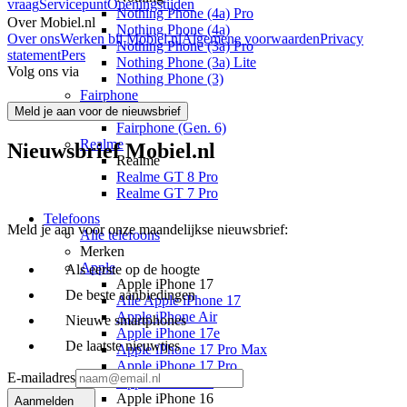
vraag
Servicepunt
Openingstijden
Nothing Phone (4a) Pro
Over Mobiel.nl
Nothing Phone (4a)
Over ons
Werken bij Mobiel.nl
Algemene voorwaarden
Privacy
Nothing Phone (3a) Pro
statement
Pers
Nothing Phone (3a) Lite
Volg ons via
Nothing Phone (3)
Fairphone
Fairphone
Meld je aan voor de nieuwsbrief
Fairphone (Gen. 6)
Realme
Nieuwsbrief Mobiel.nl
Realme
Realme GT 8 Pro
Realme GT 7 Pro
Telefoons
Meld je aan voor onze maandelijkse nieuwsbrief:
Alle telefoons
Merken
Apple
Als eerste op de hoogte
Apple iPhone 17
De beste aanbiedingen
Alle Apple iPhone 17
Apple iPhone Air
Nieuwe smartphones
Apple iPhone 17e
De laatste nieuwtjes
Apple iPhone 17 Pro Max
Apple iPhone 17 Pro
E-mailadres
Apple iPhone 17
Apple iPhone 16
Aanmelden