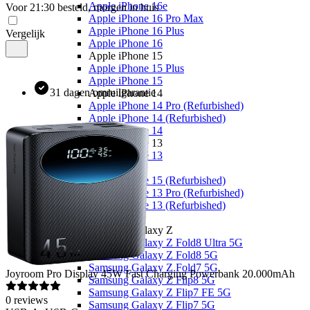
Apple iPhone 16e
Voor 21:30 besteld, morgen in huis
Apple iPhone 16 Pro Max
Apple iPhone 16 Plus
Vergelijk
Apple iPhone 16
Apple iPhone 15
Apple iPhone 15 Plus
Apple iPhone 15
31 dagen omruilgarantie
Apple iPhone 14
Apple iPhone 14 Pro (Refurbished)
Apple iPhone 14 (Refurbished)
Apple iPhone 14
Apple iPhone 13
Apple iPhone 13
Overige
Apple iPhone 15 (Refurbished)
Apple iPhone 13 Pro (Refurbished)
Apple iPhone 13 (Refurbished)
Samsung
Samsung Galaxy Z
Samsung Galaxy Z Fold8 Ultra 5G
Samsung Galaxy Z Fold8 5G
Samsung Galaxy Z Fold7 5G
Joyroom
Pro Display 45W Fast Charging Powerbank 20.000mAh
Samsung Galaxy Z Flip8 5G
Samsung Galaxy Z Flip7 FE 5G
0
reviews
Samsung Galaxy Z Flip7 5G