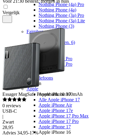
Voor 21:30 besteld, morgen in huis
Nothing Phone (4a) Pro
Nothing Phone (4a)
Vergelijk
Nothing Phone (3a) Pro
Nothing Phone (3a) Lite
Nothing Phone (3)
Fairphone
Fairphone
Fairphone (Gen. 6)
Realme
Realme
Realme GT 8 Pro
Realme GT 7 Pro
Telefoons
Alle telefoons
Merken
Apple
Essager
MagSafe Powerbank 10.000mAh
Apple iPhone 17
Alle Apple iPhone 17
Apple iPhone Air
0
reviews
Apple iPhone 17e
USB-C
Apple iPhone 17 Pro Max
|
Apple iPhone 17 Pro
Zwart
Apple iPhone 17
28
,
95
Apple iPhone 16
Advies
34,95
-
17
%