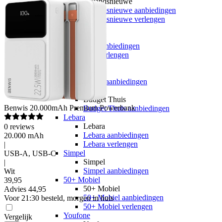
hollandsnieuwe
hollandsnieuwe aanbiedingen
hollandsnieuwe verlengen
Ben
Ben
Ben aanbiedingen
Ben verlengen
Simyo
Simyo
Simyo aanbiedingen
Budget Thuis
Budget Thuis
Benwis
20.000mAh Premium Powerbank
Budget Thuis aanbiedingen
Lebara
Lebara
0
reviews
Lebara aanbiedingen
20.000 mAh
Lebara verlengen
|
Simpel
USB-A, USB-C
Simpel
|
Simpel aanbiedingen
Wit
50+ Mobiel
39
,
95
50+ Mobiel
Advies
44,95
50+ Mobiel aanbiedingen
Voor 21:30 besteld, morgen in huis
50+ Mobiel verlengen
Youfone
Vergelijk