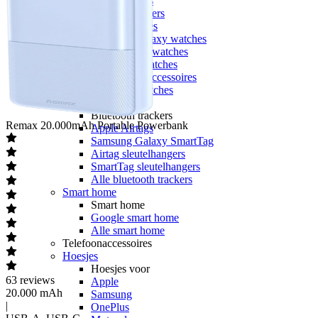
Sporthorloges
Activity trackers
Apple watches
Samsung Galaxy watches
Garmin smartwatches
Polar smartwatches
Smartwatch accessoires
Alle smartwatches
Bluetooth trackers
Bluetooth trackers
Remax
20.000mAh Portable Powerbank
Apple Airtags
Samsung Galaxy SmartTag
Airtag sleutelhangers
SmartTag sleutelhangers
Alle bluetooth trackers
Smart home
Smart home
Google smart home
Alle smart home
Telefoonaccessoires
Hoesjes
Hoesjes voor
63
reviews
Apple
20.000 mAh
Samsung
|
OnePlus