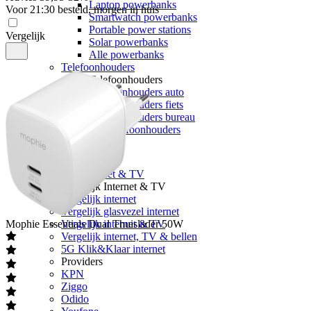
Laptop powerbanks
Voor 21:30 besteld, morgen in huis
Smartwatch powerbanks
Portable power stations
Vergelijk
Solar powerbanks
Alle powerbanks
Telefoonhouders
Telefoonhouders
Telefoonhouders auto
Telefoonhouders fiets
Telefoonhouders bureau
Alle telefoonhouders
Geheugen
Internet & TV
Alle internet & TV
Vergelijk Internet & TV
Vergelijk internet
Vergelijk glasvezel internet
Mophie
Essentials Dual Thuislader 50W
Vergelijk internet & TV
Vergelijk internet, TV & bellen
5G Klik&Klaar internet
Providers
KPN
Ziggo
Odido