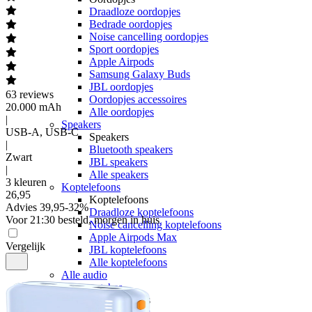
Draadloze oordopjes
Bedrade oordopjes
Noise cancelling oordopjes
Sport oordopjes
Apple Airpods
Samsung Galaxy Buds
JBL oordopjes
63
reviews
Oordopjes accessoires
20.000 mAh
Alle oordopjes
|
Speakers
USB-A, USB-C
Speakers
|
Bluetooth speakers
Zwart
JBL speakers
|
Alle speakers
3 kleuren
Koptelefoons
26
,
95
Koptelefoons
Advies
39,95
-
32
%
Draadloze koptelefoons
Voor 21:30 besteld, morgen in huis
Noise cancelling koptelefoons
Apple Airpods Max
Vergelijk
JBL koptelefoons
Alle koptelefoons
Alle audio
Smartwatches
Smartwatches