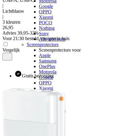
USB-A, USB-C
Motorola
|
Google
Lichtblauw
OPPO
|
Xiaomi
3 kleuren
POCO
26
,
95
Nothing
Advies
39,95
-
32
%
Sony
Voor 21:30 besteld, morgen in huis
Alle telefoons
Screenprotectors
Vergelijk
Screenprotectors voor
Apple
Samsung
OnePlus
Motorola
Gratis bezorging
Google
OPPO
Xiaomi
POCO
Nothing
Sony
Alle telefoons
Kabels
Kabels voor
Apple
Samsung