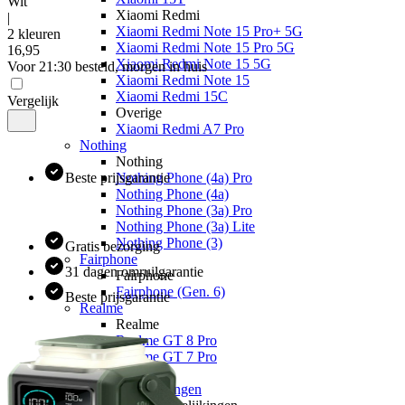
Wit
Xiaomi Redmi
|
Xiaomi Redmi Note 15 Pro+ 5G
2 kleuren
Xiaomi Redmi Note 15 Pro 5G
16
,
95
Xiaomi Redmi Note 15 5G
Voor 21:30 besteld, morgen in huis
Xiaomi Redmi Note 15
Xiaomi Redmi 15C
Vergelijk
Overige
Xiaomi Redmi A7 Pro
Nothing
Nothing
Beste prijsgarantie
Nothing Phone (4a) Pro
Nothing Phone (4a)
Nothing Phone (3a) Pro
Nothing Phone (3a) Lite
Nothing Phone (3)
Gratis bezorging
Fairphone
31 dagen omruilgarantie
Fairphone
Fairphone (Gen. 6)
Beste prijsgarantie
Realme
Realme
Realme GT 8 Pro
Realme GT 7 Pro
Keuzehulp
Toestelvergelijkingen