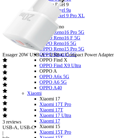
Google Pixel 9
Google Pixel 9a
Google Pixel 9 Pro XL
OPPO
OPPO Reno
OPPO Reno16 Pro 5G
OPPO Reno16 F 5G
OPPO Reno16 5G
OPPO Reno15 Pro 5G
OPPO Reno15 5G
Essager
20W USB-A + USB-C Compact Power Adapter
OPPO Find X
OPPO Find X9 Ultra
OPPO A
OPPO A6x 5G
OPPO A6 5G
OPPO A40
Xiaomi
Xiaomi 17
Xiaomi 17T Pro
Xiaomi 17T
Xiaomi 17 Ultra
Xiaomi 17
3
reviews
Xiaomi 15
USB-A, USB-C
Xiaomi 15T Pro
|
Xiaomi 15T