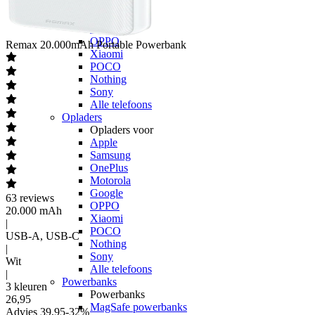
OnePlus
Motorola
Google
OPPO
Remax
20.000mAh Portable Powerbank
Xiaomi
POCO
Nothing
Sony
Alle telefoons
Opladers
Opladers voor
Apple
Samsung
OnePlus
Motorola
Google
63
reviews
OPPO
20.000 mAh
Xiaomi
|
POCO
USB-A, USB-C
Nothing
|
Sony
Wit
Alle telefoons
|
Powerbanks
3 kleuren
Powerbanks
26
,
95
MagSafe powerbanks
Advies
39,95
-
32
%