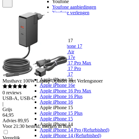
Youfone
Youfone aanbiedingen
Youfone verlengen
Alle telefoons
Alle aanbiedingen
Merken
Apple
Apple iPhone 17
Alle Apple iPhone 17
Apple iPhone Air
Apple iPhone 17e
Apple iPhone 17 Pro Max
Apple iPhone 17 Pro
Apple iPhone 17
Apple iPhone 16
Musthavz
100W Laptop Oplader met Verlengsnoer
Apple iPhone 16e
Apple iPhone 16 Pro Max
0
reviews
Apple iPhone 16 Plus
USB-A, USB-C
Apple iPhone 16
|
Apple iPhone 15
Grijs
Apple iPhone 15 Plus
64
,
95
Apple iPhone 15
Advies
89,95
Apple iPhone 14
Voor 21:30 besteld, morgen in huis
Apple iPhone 14 Pro (Refurbished)
Apple iPhone 14 (Refurbished)
Vergelijk