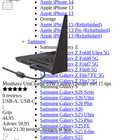
Apple iPhone 14
Apple iPhone 13
Apple iPhone 13
Overige
Apple iPhone 15 (Refurbished)
Apple iPhone 13 Pro (Refurbished)
Apple iPhone 13 (Refurbished)
Samsung
Samsung Galaxy Z
Samsung Galaxy Z Fold8 Ultra 5G
Samsung Galaxy Z Fold8 5G
Samsung Galaxy Z Fold7 5G
Samsung Galaxy Z Flip8 5G
Samsung Galaxy Z Flip7 FE 5G
Samsung Galaxy Z Flip7 5G
Musthavz
UniCharge 65W Laptop Charger met 15 tips
Samsung Galaxy S
Samsung Galaxy S26 Serie
0
reviews
Samsung Galaxy S26 Ultra
USB-A, USB-C
Samsung Galaxy S26 Plus
|
Samsung Galaxy S26
Grijs
Samsung Galaxy S25 Ultra
44
,
95
Samsung Galaxy S25 Plus
Advies
59,95
Samsung Galaxy S25 FE
Voor 21:30 besteld, morgen in huis
Samsung Galaxy S25 Edge
Samsung Galaxy S25