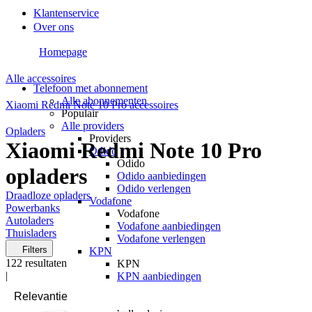
Klantenservice
Over ons
Homepage
Alle accessoires
Telefoon met abonnement
Alle abonnementen
Xiaomi Redmi Note 10 Pro accessoires
Populair
Alle providers
Opladers
Providers
Xiaomi Redmi Note 10 Pro
Odido
Odido
opladers
Odido aanbiedingen
Odido verlengen
Draadloze opladers
Vodafone
Powerbanks
Vodafone
Autoladers
Vodafone aanbiedingen
Thuisladers
Vodafone verlengen
Filters
KPN
122
resultaten
KPN
|
KPN aanbiedingen
KPN verlengen
hollandsnieuwe