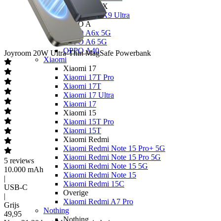
OPPO Find X
OPPO Find X9 Ultra
OPPO A
OPPO A6x 5G
OPPO A6 5G
OPPO A40
Joyroom
20W Ultra-Thin MagSafe Powerbank
Xiaomi
Xiaomi 17
Xiaomi 17T Pro
Xiaomi 17T
Xiaomi 17 Ultra
Xiaomi 17
Xiaomi 15
Xiaomi 15T Pro
Xiaomi 15T
Xiaomi Redmi
Xiaomi Redmi Note 15 Pro+ 5G
Xiaomi Redmi Note 15 Pro 5G
5
reviews
Xiaomi Redmi Note 15 5G
10.000 mAh
Xiaomi Redmi Note 15
|
Xiaomi Redmi 15C
USB-C
Overige
|
Xiaomi Redmi A7 Pro
Grijs
Nothing
49
,
95
Nothing