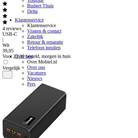
Youfone
Budget Thuis
Delta
Klantenservice
Klantenservice
4
reviews
Vragen & contact
USB-C
Zakelijk
|
Retour & reparatie
Wit
Telefoon inruilen
39
,
95
Voor 21:30 besteld, morgen in huis
Over ons
Over Mobiel.nl
Over ons
Vergelijk
Vacatures
Nieuws
Pers