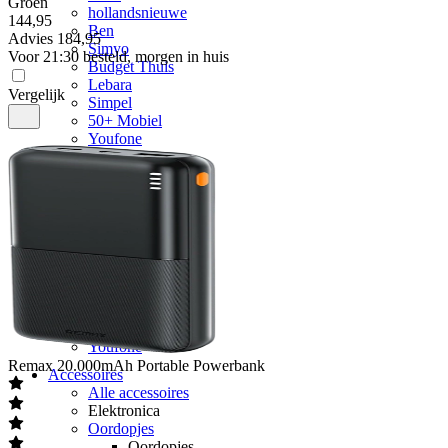
Groen
hollandsnieuwe
144
,
95
Ben
Advies
184,95
Simyo
Voor 21:30 besteld, morgen in huis
Budget Thuis
Lebara
Vergelijk
Simpel
50+ Mobiel
Youfone
Verlengen
Alle verlengingen
Huidige provider
Odido
Vodafone
KPN
hollandsnieuwe
Ben
Lebara
50+ Mobiel
Youfone
Remax
20.000mAh Portable Powerbank
Accessoires
Alle accessoires
Elektronica
Oordopjes
Oordopjes