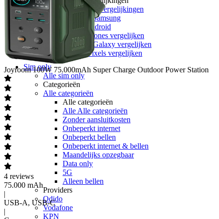
Toestelvergelijkingen
Alle Toestelvergelijkingen
Apple vs Samsung
iOS vs Android
Apple iPhones vergelijken
Samsung Galaxy vergelijken
Google Pixels vergelijken
Sim only
Joyroom
100W 75.000mAh Super Charge Outdoor Power Station
Alle sim only
Categorieën
Alle categorieën
Alle categorieën
Alle Alle categorieën
Zonder aansluitkosten
Onbeperkt internet
Onbeperkt bellen
Onbeperkt internet & bellen
Maandelijks opzegbaar
Data only
5G
4
reviews
Alleen bellen
75.000 mAh
Providers
|
Odido
USB-A, USB-C
Vodafone
|
KPN