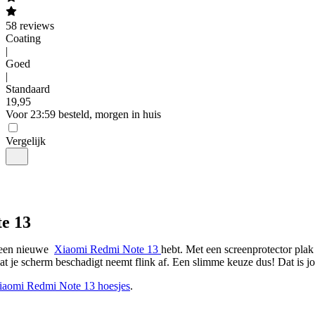
58
reviews
Coating
|
Goed
|
Standaard
19
,
95
Voor 23:59 besteld, morgen in huis
Vergelijk
e 13
 een nieuwe  
Xiaomi Redmi Note 13 
hebt. Met een screenprotector plak 
dat je scherm beschadigt neemt flink af. Een slimme keuze dus! Dat is 
iaomi Redmi Note 13 hoesjes
.