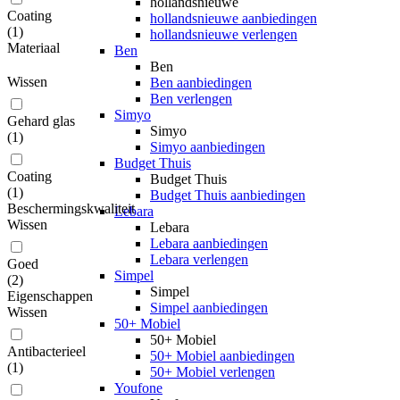
hollandsnieuwe
Coating
hollandsnieuwe aanbiedingen
(
1
)
hollandsnieuwe verlengen
Materiaal
Ben
Ben
Wissen
Ben aanbiedingen
Ben verlengen
Simyo
Gehard glas
Simyo
(
1
)
Simyo aanbiedingen
Budget Thuis
Coating
Budget Thuis
(
1
)
Budget Thuis aanbiedingen
Beschermingskwaliteit
Lebara
Wissen
Lebara
Lebara aanbiedingen
Lebara verlengen
Goed
Simpel
(
2
)
Simpel
Eigenschappen
Simpel aanbiedingen
Wissen
50+ Mobiel
50+ Mobiel
Antibacterieel
50+ Mobiel aanbiedingen
(
1
)
50+ Mobiel verlengen
Youfone