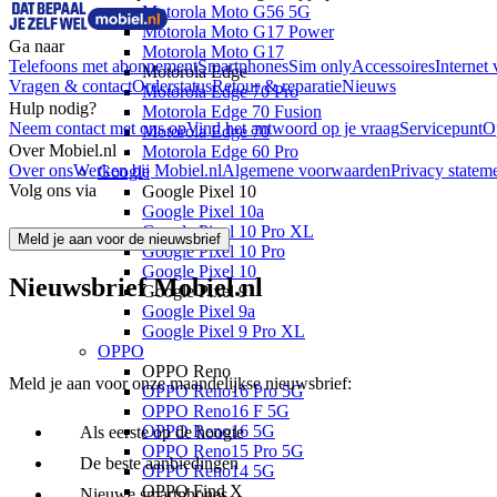
Motorola Moto G56 5G
Motorola Moto G17 Power
Ga naar
Motorola Moto G17
Telefoons met abonnement
Smartphones
Sim only
Accessoires
Internet 
Motorola Edge
Vragen & contact
Orderstatus
Retour & reparatie
Nieuws
Motorola Edge 70 Pro
Hulp nodig?
Motorola Edge 70 Fusion
Neem contact met ons op
Vind het antwoord op je vraag
Servicepunt
O
Motorola Edge 70
Over Mobiel.nl
Motorola Edge 60 Pro
Over ons
Werken bij Mobiel.nl
Algemene voorwaarden
Privacy statem
Google
Volg ons via
Google Pixel 10
Google Pixel 10a
Google Pixel 10 Pro XL
Meld je aan voor de nieuwsbrief
Google Pixel 10 Pro
Google Pixel 10
Nieuwsbrief Mobiel.nl
Google Pixel 9
Google Pixel 9a
Google Pixel 9 Pro XL
OPPO
OPPO Reno
Meld je aan voor onze maandelijkse nieuwsbrief:
OPPO Reno16 Pro 5G
OPPO Reno16 F 5G
OPPO Reno16 5G
Als eerste op de hoogte
OPPO Reno15 Pro 5G
De beste aanbiedingen
OPPO Reno14 5G
OPPO Find X
Nieuwe smartphones