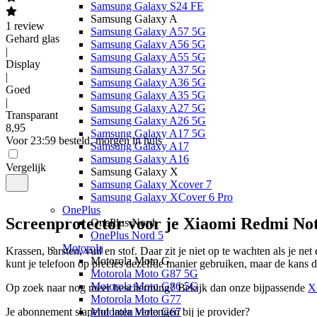
Samsung Galaxy S24 FE
Samsung Galaxy A
1
review
Samsung Galaxy A57 5G
Gehard glas
Samsung Galaxy A56 5G
|
Samsung Galaxy A55 5G
Display
Samsung Galaxy A37 5G
|
Samsung Galaxy A36 5G
Goed
Samsung Galaxy A35 5G
|
Samsung Galaxy A27 5G
Transparant
Samsung Galaxy A26 5G
8
,
95
Samsung Galaxy A17 5G
Voor 23:59 besteld, morgen in huis
Samsung Galaxy A17
Samsung Galaxy A16
Vergelijk
Samsung Galaxy X
Samsung Galaxy Xcover 7
Samsung Galaxy XCover 6 Pro
OnePlus
Screenprotector voor je Xiaomi Redmi Not
OnePlus Nord
OnePlus Nord 5
Motorola
Krassen, barsten, vuil en stof. Daar zit je niet op te wachten als je net
Motorola Moto G
kunt je telefoon op precies dezelfde manier gebruiken, maar de kans 
Motorola Moto G87 5G
Motorola Moto G86 5G
Op zoek naar nog meer bescherming? Bekijk dan onze bijpassende 
X
Motorola Moto G77
Je abonnement slapend laten verlengen bij je provider?
Motorola Moto G67