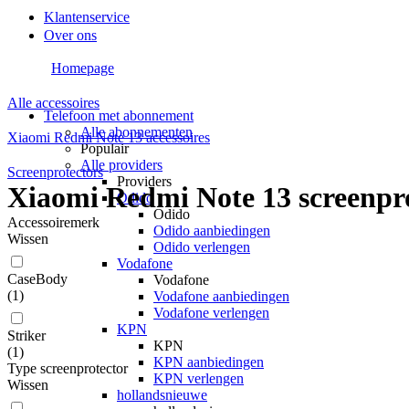
Klantenservice
Over ons
Homepage
Alle accessoires
Telefoon met abonnement
Alle abonnementen
Xiaomi Redmi Note 13 accessoires
Populair
Alle providers
Screenprotectors
Providers
Xiaomi Redmi Note 13 screenpr
Odido
Odido
Accessoiremerk
Odido aanbiedingen
Wissen
Odido verlengen
Vodafone
CaseBody
Vodafone
(
1
)
Vodafone aanbiedingen
Vodafone verlengen
KPN
Striker
KPN
(
1
)
KPN aanbiedingen
Type screenprotector
KPN verlengen
Wissen
hollandsnieuwe