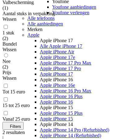
Youfone
Valbescherming
Youfone aanbiedingen
(
1
)
Youfone verlengen
Aantal stuks in verpakking
Alle telefoons
Wissen
Alle aanbiedingen
Merken
1 stuk
Apple
(
2
)
Apple iPhone 17
Bundel
Alle Apple iPhone 17
Wissen
Apple iPhone Air
Apple iPhone 17e
Nee
Apple iPhone 17 Pro Max
(
2
)
Apple iPhone 17 Pro
Prijs
Apple iPhone 17
Wissen
Apple iPhone 16
Apple iPhone 16e
Apple iPhone 16 Pro Max
Tot 15 euro
Apple iPhone 16 Plus
Apple iPhone 16
15 tot 25 euro
Apple iPhone 15
Apple iPhone 15 Plus
Apple iPhone 15
Vanaf 25 euro
Apple iPhone 14
Filters
Apple iPhone 14 Pro (Refurbished)
2
resultaten
Apple iPhone 14 (Refurbished)
|