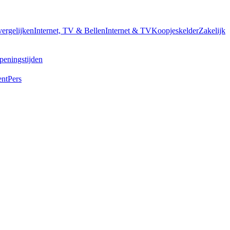
vergelijken
Internet, TV & Bellen
Internet & TV
Koopjeskelder
Zakelijk
peningstijden
ent
Pers