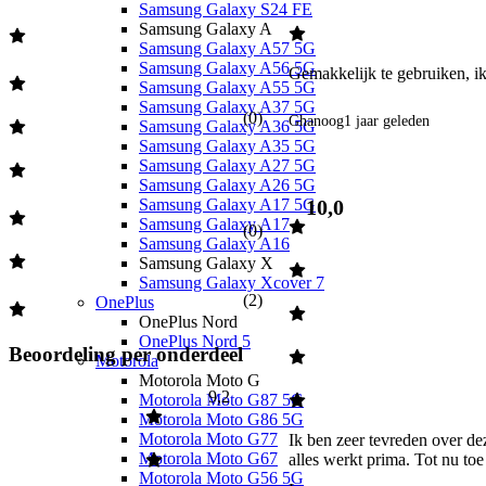
Samsung Galaxy S24 FE
Samsung Galaxy A
Samsung Galaxy A57 5G
Samsung Galaxy A56 5G
Gemakkelijk te gebruiken, ik
Samsung Galaxy A55 5G
Samsung Galaxy A37 5G
(
0
)
Ghanoog
1 jaar geleden
Samsung Galaxy A36 5G
Samsung Galaxy A35 5G
Samsung Galaxy A27 5G
Samsung Galaxy A26 5G
10,0
Samsung Galaxy A17 5G
Samsung Galaxy A17
(
0
)
Samsung Galaxy A16
Samsung Galaxy X
Samsung Galaxy Xcover 7
(
2
)
OnePlus
OnePlus Nord
OnePlus Nord 5
Beoordeling per onderdeel
Motorola
Motorola Moto G
9,2
Motorola Moto G87 5G
Motorola Moto G86 5G
Motorola Moto G77
Ik ben zeer tevreden over de
Motorola Moto G67
alles werkt prima. Tot nu toe 
Motorola Moto G56 5G