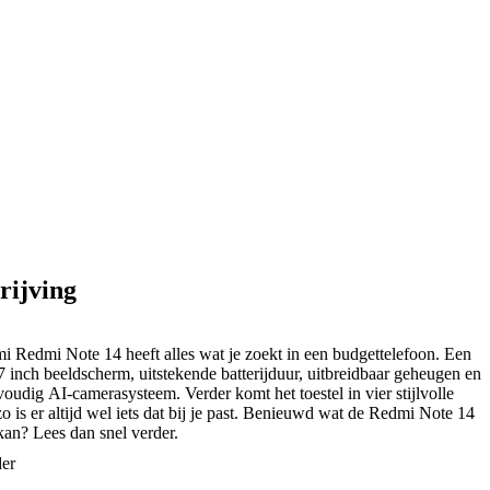
rijving
 Redmi Note 14 heeft alles wat je zoekt in een budgettelefoon. Een
7 inch beeldscherm, uitstekende batterijduur, uitbreidbaar geheugen en
oudig AI-camerasysteem. Verder komt het toestel in vier stijlvolle
zo is er altijd wel iets dat bij je past. Benieuwd wat de Redmi Note 14
kan? Lees dan snel verder.
der
erasysteem