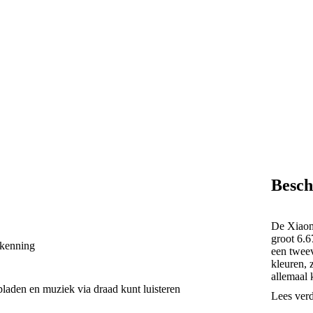
Besch
De Xiaomi
groot 6.6
rkenning
een tweev
kleuren, 
allemaal 
pladen en muziek via draad kunt luisteren
Lees ver
AI-cam