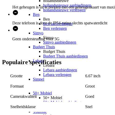
hollandsnieuwe
hollandsnieuwe aanbiedingen
Het geheugen is uit te breiden met een geheugenkaart van max
hollandsnieuwe verlengen
Ben
Ben
Deze telefoon is door de IP54-rating slechts spatwaterdicht
Ben aanbiedingen
Ben verlengen
Simyo
Simyo
Geen ondersteuning voor 5G
Simyo aanbiedingen
Budget Thuis
Budget Thuis
Budget Thuis aanbiedingen
Lebara
Populaire
specificaties
Lebara
Lebara aanbiedingen
Lebara verlengen
6.67 inch
Grootte
Simpel
Simpel
Groot
Formaat
Simpel aanbiedingen
50+ Mobiel
Goed
Camerakwaliteit
50+ Mobiel
50+ Mobiel aanbiedingen
Snel
Snelheidsklasse
50+ Mobiel verlengen
Youfone