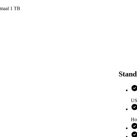
Met de 10
imaal 1 TB
De RAW d
beelden m
een groep
er veel m
professio
nieuwe be
makkelijk
verwijder
Beelds
Stand
Het 6.67
een extra
beeldsche
Het scher
gebruik v
US
Design
Ho
De Xiaom
afgeronde
in vier s