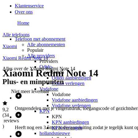
Klantenservice
Over ons
Home
Alle telefoons
Telefoon met abonnement
Alle abonnementen
Xiaomi
Populair
Alle providers
Xiaomi Redmi Note 14
Providers
Odido
Alles over de
Xiaomi Redmi Note 14
Xiaomi Redmi Note 14
Odido
Odido aanbiedingen
Plus- en minpunten
Odido verlengen
Vodafone
Niet meer leverbaar
Vodafone
Vodafone aanbiedingen
Vodafone verlengen
Ontgrendelen met je vingerafdruk, toegangscode of gezichtshe
9,2
KPN
(
34
KPN
reviews
KPN aanbiedingen
)
Heeft nog een 3.5mm audio-aansluiting zodat je tegelijk kunt o
KPN verlengen
hollandsnieuwe