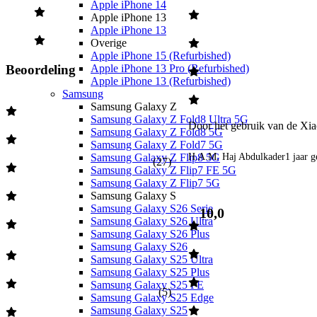
Apple iPhone 14
Apple iPhone 13
Apple iPhone 13
Overige
Apple iPhone 15 (Refurbished)
Apple iPhone 13 Pro (Refurbished)
Beoordeling
Apple iPhone 13 (Refurbished)
Samsung
Samsung Galaxy Z
Samsung Galaxy Z Fold8 Ultra 5G
Door het gebruik van de Xiaom
Samsung Galaxy Z Fold8 5G
Samsung Galaxy Z Fold7 5G
H.A.M. Haj Abdulkader
1 jaar 
Samsung Galaxy Z Flip8 5G
(
27
)
Samsung Galaxy Z Flip7 FE 5G
Samsung Galaxy Z Flip7 5G
Samsung Galaxy S
Samsung Galaxy S26 Serie
10,0
Samsung Galaxy S26 Ultra
Samsung Galaxy S26 Plus
Samsung Galaxy S26
Samsung Galaxy S25 Ultra
Samsung Galaxy S25 Plus
Samsung Galaxy S25 FE
(
5
)
Samsung Galaxy S25 Edge
Samsung Galaxy S25