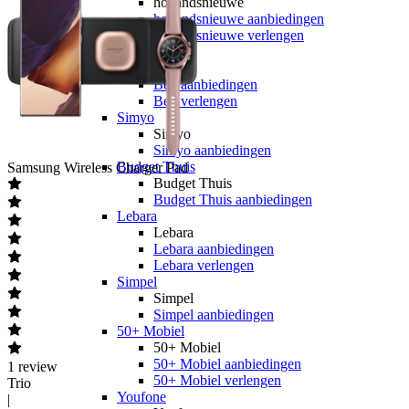
hollandsnieuwe
hollandsnieuwe aanbiedingen
hollandsnieuwe verlengen
Ben
Ben
Ben aanbiedingen
Ben verlengen
Simyo
Simyo
Simyo aanbiedingen
Budget Thuis
Samsung
Wireless Charger Pad
Budget Thuis
Budget Thuis aanbiedingen
Lebara
Lebara
Lebara aanbiedingen
Lebara verlengen
Simpel
Simpel
Simpel aanbiedingen
50+ Mobiel
50+ Mobiel
50+ Mobiel aanbiedingen
1
review
50+ Mobiel verlengen
Trio
Youfone
|