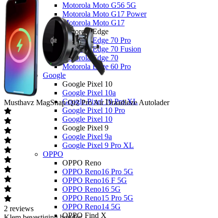
Motorola Moto G56 5G
Motorola Moto G17 Power
Motorola Moto G17
Motorola Edge
Motorola Edge 70 Pro
Motorola Edge 70 Fusion
Motorola Edge 70
Motorola Edge 60 Pro
Google
Google Pixel 10
Google Pixel 10a
Google Pixel 10 Pro XL
Musthavz
MagSnap Qi2 Pro Air Draadloze Autolader
Google Pixel 10 Pro
Google Pixel 10
Google Pixel 9
Google Pixel 9a
Google Pixel 9 Pro XL
OPPO
OPPO Reno
OPPO Reno16 Pro 5G
OPPO Reno16 F 5G
OPPO Reno16 5G
OPPO Reno15 Pro 5G
OPPO Reno14 5G
2
reviews
OPPO Find X
Klem bevestiging houder