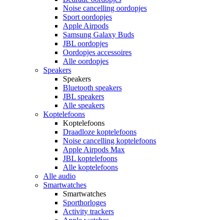
Noise cancelling oordopjes
Sport oordopjes
Apple Airpods
Samsung Galaxy Buds
JBL oordopjes
Oordopjes accessoires
Alle oordopjes
Speakers
Speakers
Bluetooth speakers
JBL speakers
Alle speakers
Koptelefoons
Koptelefoons
Draadloze koptelefoons
Noise cancelling koptelefoons
Apple Airpods Max
JBL koptelefoons
Alle koptelefoons
Alle audio
Smartwatches
Smartwatches
Sporthorloges
Activity trackers