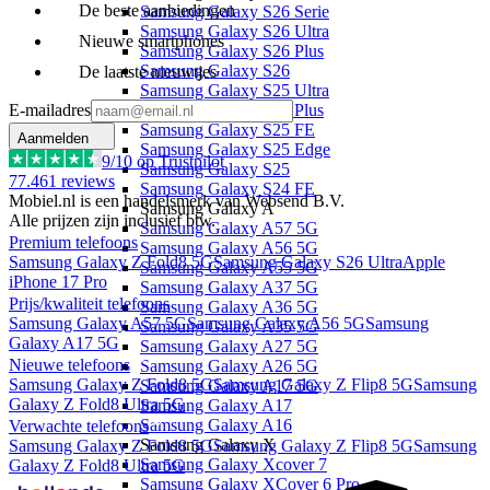
De beste aanbiedingen
Samsung Galaxy S26 Serie
Samsung Galaxy S26 Ultra
Nieuwe smartphones
Samsung Galaxy S26 Plus
Samsung Galaxy S26
De laatste nieuwtjes
Samsung Galaxy S25 Ultra
E-mailadres
Samsung Galaxy S25 Plus
Samsung Galaxy S25 FE
Aanmelden
Samsung Galaxy S25 Edge
9
/10 op Trustpilot
Samsung Galaxy S25
77.461
reviews
Samsung Galaxy S24 FE
Mobiel.nl is een handelsmerk van Websend B.V.
Samsung Galaxy A
Alle prijzen zijn inclusief btw.
Samsung Galaxy A57 5G
Premium telefoons
Samsung Galaxy A56 5G
Samsung Galaxy Z Fold8 5G
Samsung Galaxy S26 Ultra
Apple
Samsung Galaxy A55 5G
iPhone 17 Pro
Samsung Galaxy A37 5G
Prijs/kwaliteit telefoons
Samsung Galaxy A36 5G
Samsung Galaxy A57 5G
Samsung Galaxy A56 5G
Samsung
Samsung Galaxy A35 5G
Galaxy A17 5G
Samsung Galaxy A27 5G
Nieuwe telefoons
Samsung Galaxy A26 5G
Samsung Galaxy Z Fold8 5G
Samsung Galaxy Z Flip8 5G
Samsung
Samsung Galaxy A17 5G
Galaxy Z Fold8 Ultra 5G
Samsung Galaxy A17
Samsung Galaxy A16
Verwachte telefoons
Samsung Galaxy X
Samsung Galaxy Z Fold8 5G
Samsung Galaxy Z Flip8 5G
Samsung
Samsung Galaxy Xcover 7
Galaxy Z Fold8 Ultra 5G
Samsung Galaxy XCover 6 Pro