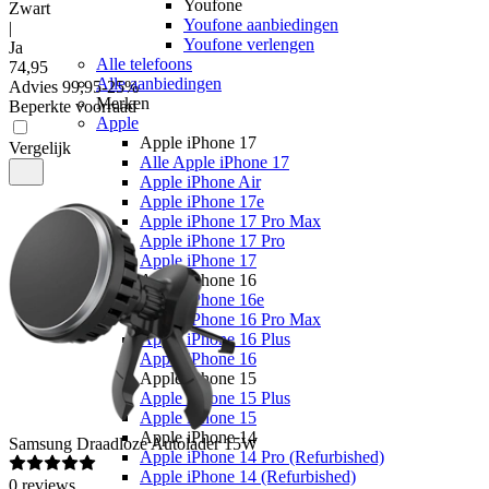
Youfone
Zwart
Youfone aanbiedingen
|
Youfone verlengen
Ja
Alle telefoons
74
,
95
Alle aanbiedingen
Advies
99,95
-
25
%
Merken
Beperkte voorraad
Apple
Apple iPhone 17
Vergelijk
Alle Apple iPhone 17
Apple iPhone Air
Apple iPhone 17e
Apple iPhone 17 Pro Max
Apple iPhone 17 Pro
Apple iPhone 17
Apple iPhone 16
Apple iPhone 16e
Apple iPhone 16 Pro Max
Apple iPhone 16 Plus
Apple iPhone 16
Apple iPhone 15
Apple iPhone 15 Plus
Apple iPhone 15
Apple iPhone 14
Samsung
Draadloze Autolader 15W
Apple iPhone 14 Pro (Refurbished)
Apple iPhone 14 (Refurbished)
0
reviews