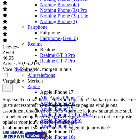
Nothing Phone (4a)
Nothing Phone (3a) Pro
Nothing Phone (3a) Lite
Nothing Phone (3)
Fairphone
Fairphone
Fairphone (Gen. 6)
Realme
1
review
Realme
Zwart
Realme GT 8 Pro
46
,
95
Realme GT 7 Pro
Advies
59,95
-
21
%
Voor 23:59 besteld, morgen in huis
Telefoons
Alle telefoons
Merken
Vergelijk
Apple
Apple iPhone 17
Alle Apple iPhone 17
Supersnel en draadloos je telefoon opladen? Dat kan prima als je de 
Apple iPhone Air
juiste accessoires in huis haalt. Op deze pagina vind je ons 
Apple iPhone 17e
assortiment draadloze opladers waarmee je jouw smartphone snel, 
Apple iPhone 17 Pro Max
simpel en veilig weer van power voorziet. Let erop dat je de juiste 
Apple iPhone 17 Pro
oplader voor jouw telefoon aanschaft.
Apple iPhone 17
Je abonnement slapend laten verlengen bij je provider?
Apple iPhone 16
Apple iPhone 16e