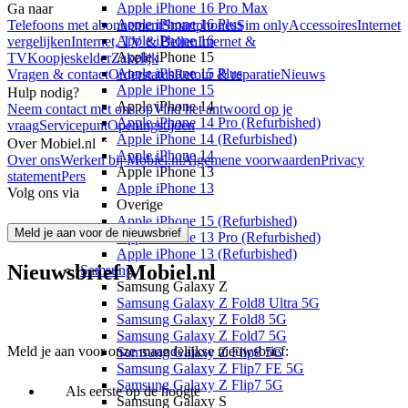
Apple iPhone 16 Pro Max
Ga naar
Apple iPhone 16 Plus
Telefoons met abonnement
Smartphones
Sim only
Accessoires
Internet
Apple iPhone 16
vergelijken
Internet, TV & Bellen
Internet &
Apple iPhone 15
TV
Koopjeskelder
Zakelijk
Apple iPhone 15 Plus
Vragen & contact
Orderstatus
Retour & reparatie
Nieuws
Apple iPhone 15
Hulp nodig?
Apple iPhone 14
Neem contact met ons op
Vind het antwoord op je
Apple iPhone 14 Pro (Refurbished)
vraag
Servicepunt
Openingstijden
Apple iPhone 14 (Refurbished)
Over Mobiel.nl
Apple iPhone 14
Over ons
Werken bij Mobiel.nl
Algemene voorwaarden
Privacy
Apple iPhone 13
statement
Pers
Apple iPhone 13
Volg ons via
Overige
Apple iPhone 15 (Refurbished)
Meld je aan voor de nieuwsbrief
Apple iPhone 13 Pro (Refurbished)
Apple iPhone 13 (Refurbished)
Nieuwsbrief Mobiel.nl
Samsung
Samsung Galaxy Z
Samsung Galaxy Z Fold8 Ultra 5G
Samsung Galaxy Z Fold8 5G
Samsung Galaxy Z Fold7 5G
Meld je aan voor onze maandelijkse nieuwsbrief:
Samsung Galaxy Z Flip8 5G
Samsung Galaxy Z Flip7 FE 5G
Samsung Galaxy Z Flip7 5G
Als eerste op de hoogte
Samsung Galaxy S