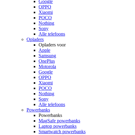
Google
OPPO
Xiaomi
POCO
Nothing
Sony
Alle telefoons
Opladers
Opladers voor
Apple
Samsung
OnePlus
Motorola
Google
OPPO
Xiaomi
POCO
Nothing
Sony
Alle telefoons
Powerbanks
Powerbanks
MagSafe powerbanks
Laptop powerbanks
Smartwatch powerbanks