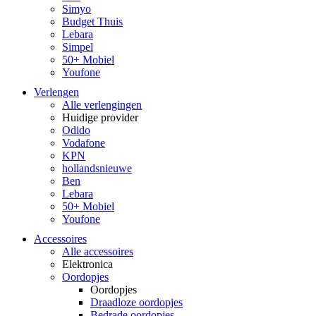
Simyo
Budget Thuis
Lebara
Simpel
50+ Mobiel
Youfone
Verlengen
Alle verlengingen
Huidige provider
Odido
Vodafone
KPN
hollandsnieuwe
Ben
Lebara
50+ Mobiel
Youfone
Accessoires
Alle accessoires
Elektronica
Oordopjes
Oordopjes
Draadloze oordopjes
Bedrade oordopjes