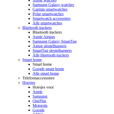
Apple watches
Samsung Galaxy watches
Garmin smartwatches
Polar smartwatches
Smartwatch accessoires
Alle smartwatches
Bluetooth trackers
Bluetooth trackers
Apple Airtags
Samsung Galaxy SmartTag
Airtag sleutelhangers
SmartTag sleutelhangers
Alle bluetooth trackers
Smart home
Smart home
Google smart home
Alle smart home
Telefoonaccessoires
Hoesjes
Hoesjes voor
Apple
Samsung
OnePlus
Motorola
Google