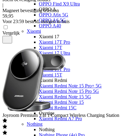
OPPO Find X9 Ultra
|
OPPO A
Magneet bevestiging telefoon
OPPO A6x 5G
59
,
95
OPPO A6 5G
Voor 23:59 besteld, morgen in huis
OPPO A40
Xiaomi
Vergelijk
Xiaomi 17
Xiaomi 17T Pro
Xiaomi 17T
Xiaomi 17 Ultra
Xiaomi 17
Xiaomi 15
Xiaomi 15T Pro
Xiaomi 15T
Xiaomi Redmi
Xiaomi Redmi Note 15 Pro+ 5G
Xiaomi Redmi Note 15 Pro 5G
Xiaomi Redmi Note 15 5G
Xiaomi Redmi Note 15
Xiaomi Redmi 15C
Overige
Joyroom
Premium 3 in 1 Compact Wireless Charging Station
Xiaomi Redmi A7 Pro
Nothing
Nothing
Nothing Phone (4a) Pro