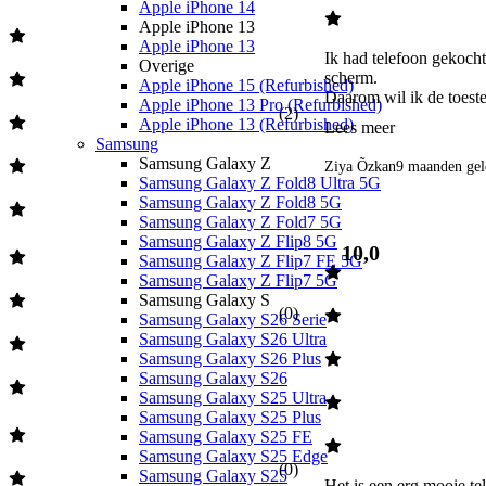
Apple iPhone 14
Apple iPhone 13
Apple iPhone 13
Ik had telefoon gekocht 
Overige
scherm.

Apple iPhone 15 (Refurbished)
Daarom wil ik de toeste
Apple iPhone 13 Pro (Refurbished)
(
2
)
Apple iPhone 13 (Refurbished)
Lees meer
Samsung
Samsung Galaxy Z
Ziya Õzkan
9 maanden gel
Samsung Galaxy Z Fold8 Ultra 5G
Samsung Galaxy Z Fold8 5G
Samsung Galaxy Z Fold7 5G
Samsung Galaxy Z Flip8 5G
10,0
Samsung Galaxy Z Flip7 FE 5G
Samsung Galaxy Z Flip7 5G
Samsung Galaxy S
(
0
)
Samsung Galaxy S26 Serie
Samsung Galaxy S26 Ultra
Samsung Galaxy S26 Plus
Samsung Galaxy S26
Samsung Galaxy S25 Ultra
Samsung Galaxy S25 Plus
Samsung Galaxy S25 FE
Samsung Galaxy S25 Edge
(
0
)
Samsung Galaxy S25
Het is een erg mooie te