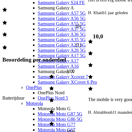
Samsung Galaxy S24 FE
Samsung Galaxy A
H. Khatib
1 jaar geleden
Samsung Galaxy A57 5G
Samsung Galaxy A56 5G
Samsung Galaxy A55 5G
(
0
)
Samsung Galaxy A37 5G
Samsung Galaxy A36 5G
10,0
Samsung Galaxy A35 5G
Samsung Galaxy A27 5G
(
1
)
Samsung Galaxy A26 5G
Samsung Galaxy A17 5G
Beoordeling per onderdeel
Samsung Galaxy A17
Samsung Galaxy A16
10,0
Samsung Galaxy X
Samsung Galaxy Xcover 7
Samsung Galaxy XCover 6 Pro
OnePlus
OnePlus Nord
Batterijduur
OnePlus Nord 5
The mobile is very goo
Motorola
Motorola Moto G
H. Almabhouh
11 maanden
Motorola Moto G87 5G
Motorola Moto G86 5G
Motorola Moto G77
Motorola Moto G67
10,0