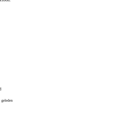
d 
 geleden