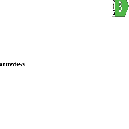
kleuren z
in de fel
automatis
en kun je
Daarnaast
verversi
telefoon 
sampling 
Gecombin
telefoon 
antreviews