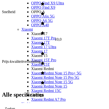
OPPO Find X9 Ultra
OPPO Find X9
Snelheid
OPPO A
OPPO A6x 5G
OPPO A6 5G
OPPO A40
Xiaomi
Xiaomi 17
Xiaomi 17T Pro
10,0
Xiaomi 17T
Xiaomi 17 Ultra
Xiaomi 17
Xiaomi 15
Xiaomi 15T Pro
Prijs-kwaliteitverhouding
Xiaomi 15T
Xiaomi Redmi
Xiaomi Redmi Note 15 Pro+ 5G
Xiaomi Redmi Note 15 Pro 5G
Xiaomi Redmi Note 15 5G
Xiaomi Redmi Note 15
Xiaomi Redmi 15C
Alle specificaties
Overige
Xiaomi Redmi A7 Pro
Nothing
Nothing
Zoeken