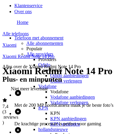
Klantenservice
Over ons
Home
Alle telefoons
Telefoon met abonnement
Alle abonnementen
Xiaomi
Populair
Alle providers
Xiaomi Redmi Note 14 Pro
Providers
Odido
Alles over de
Xiaomi Redmi Note 14 Pro
Xiaomi Redmi Note 14 Pro
Odido
Odido aanbiedingen
Plus- en minpunten
Odido verlengen
Vodafone
Niet meer leverbaar
Vodafone
Vodafone aanbiedingen
Vodafone verlengen
Met de 200 MP hoofdcamera maak je de beste foto’s
7,4
KPN
(
3
KPN
reviews
KPN aanbiedingen
)
De krachtige processor is perfect voor gaming
KPN verlengen
hollandsnieuwe