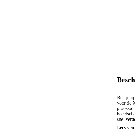
Besch
Ben jij o
voor de 
processor
beeldsch
snel verde
Lees ver
Fotogra