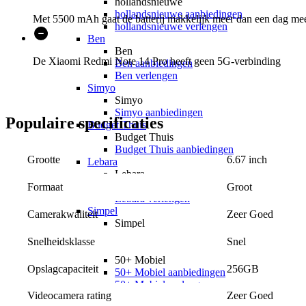
hollandsnieuwe
hollandsnieuwe aanbiedingen
Met 5500 mAh gaat de batterij makkelijk meer dan een dag me
hollandsnieuwe verlengen
Ben
Ben
De Xiaomi Redmi Note 14 Pro heeft geen 5G-verbinding
Ben aanbiedingen
Ben verlengen
Simyo
Simyo
Simyo aanbiedingen
Populaire
specificaties
Budget Thuis
Budget Thuis
Budget Thuis aanbiedingen
6.67 inch
Grootte
Lebara
Lebara
Lebara aanbiedingen
Groot
Formaat
Lebara verlengen
Simpel
Zeer Goed
Camerakwaliteit
Simpel
Simpel aanbiedingen
Snel
Snelheidsklasse
50+ Mobiel
50+ Mobiel
256GB
Opslagcapaciteit
50+ Mobiel aanbiedingen
50+ Mobiel verlengen
Videocamera rating
Zeer Goed
Youfone