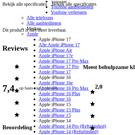
Youfone
Bekijk alle specificaties
Bekijk alle specificaties
Youfone aanbiedingen
Youfone verlengen
Alle telefoons
Alle aanbiedingen
Merken
Dit product is niet meer leverbaar.
Apple
Apple iPhone 17
Alle Apple iPhone 17
Reviews
Apple iPhone Air
Apple iPhone 17e
Apple iPhone 17 Pro Max
Apple iPhone 17 Pro
Meest behulpzame kl
Apple iPhone 17
Apple iPhone 16
Apple iPhone 16e
7,4
2,0
Apple iPhone 16 Pro Max
op basis van
3 reviews
Apple iPhone 16 Plus
Apple iPhone 16
Apple iPhone 15
Apple iPhone 15 Plus
Apple iPhone 15
Apple iPhone 14
Apple iPhone 14 Pro (Refurbished)
Beoordeling
Apple iPhone 14 (Refurbished)