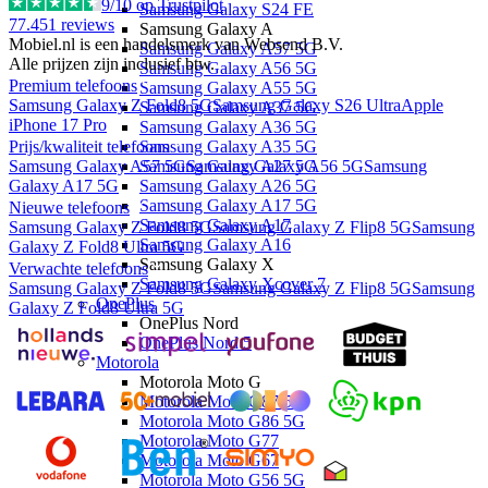
9
/10 op Trustpilot
Samsung Galaxy S24 FE
77.451
reviews
Samsung Galaxy A
Mobiel.nl is een handelsmerk van Websend B.V.
Samsung Galaxy A57 5G
Alle prijzen zijn inclusief btw.
Samsung Galaxy A56 5G
Premium telefoons
Samsung Galaxy A55 5G
Samsung Galaxy Z Fold8 5G
Samsung Galaxy S26 Ultra
Apple
Samsung Galaxy A37 5G
iPhone 17 Pro
Samsung Galaxy A36 5G
Prijs/kwaliteit telefoons
Samsung Galaxy A35 5G
Samsung Galaxy A57 5G
Samsung Galaxy A56 5G
Samsung
Samsung Galaxy A27 5G
Galaxy A17 5G
Samsung Galaxy A26 5G
Samsung Galaxy A17 5G
Nieuwe telefoons
Samsung Galaxy A17
Samsung Galaxy Z Fold8 5G
Samsung Galaxy Z Flip8 5G
Samsung
Samsung Galaxy A16
Galaxy Z Fold8 Ultra 5G
Samsung Galaxy X
Verwachte telefoons
Samsung Galaxy Xcover 7
Samsung Galaxy Z Fold8 5G
Samsung Galaxy Z Flip8 5G
Samsung
OnePlus
Galaxy Z Fold8 Ultra 5G
OnePlus Nord
OnePlus Nord 5
Motorola
Motorola Moto G
Motorola Moto G87 5G
Motorola Moto G86 5G
Motorola Moto G77
Motorola Moto G67
Motorola Moto G56 5G