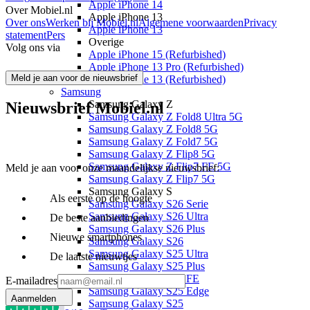
Apple iPhone 14
Over Mobiel.nl
Apple iPhone 13
Over ons
Werken bij Mobiel.nl
Algemene voorwaarden
Privacy
Apple iPhone 13
statement
Pers
Overige
Volg ons via
Apple iPhone 15 (Refurbished)
Apple iPhone 13 Pro (Refurbished)
Meld je aan voor de nieuwsbrief
Apple iPhone 13 (Refurbished)
Samsung
Samsung Galaxy Z
Nieuwsbrief Mobiel.nl
Samsung Galaxy Z Fold8 Ultra 5G
Samsung Galaxy Z Fold8 5G
Samsung Galaxy Z Fold7 5G
Samsung Galaxy Z Flip8 5G
Samsung Galaxy Z Flip7 FE 5G
Meld je aan voor onze maandelijkse nieuwsbrief:
Samsung Galaxy Z Flip7 5G
Samsung Galaxy S
Als eerste op de hoogte
Samsung Galaxy S26 Serie
Samsung Galaxy S26 Ultra
De beste aanbiedingen
Samsung Galaxy S26 Plus
Nieuwe smartphones
Samsung Galaxy S26
Samsung Galaxy S25 Ultra
De laatste nieuwtjes
Samsung Galaxy S25 Plus
Samsung Galaxy S25 FE
E-mailadres
Samsung Galaxy S25 Edge
Aanmelden
Samsung Galaxy S25