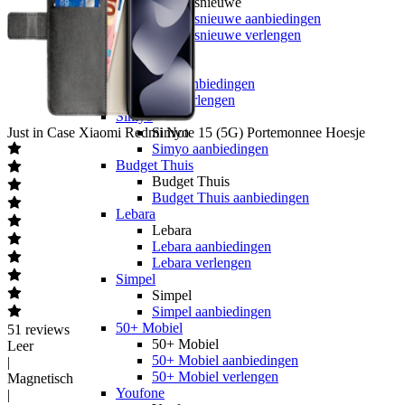
hollandsnieuwe
hollandsnieuwe aanbiedingen
hollandsnieuwe verlengen
Ben
Ben
Ben aanbiedingen
Ben verlengen
Simyo
Just in Case
Xiaomi Redmi Note 15 (5G) Portemonnee Hoesje
Simyo
Simyo aanbiedingen
Budget Thuis
Budget Thuis
Budget Thuis aanbiedingen
Lebara
Lebara
Lebara aanbiedingen
Lebara verlengen
Simpel
Simpel
Simpel aanbiedingen
50+ Mobiel
51
reviews
50+ Mobiel
Leer
50+ Mobiel aanbiedingen
|
50+ Mobiel verlengen
Magnetisch
Youfone
|