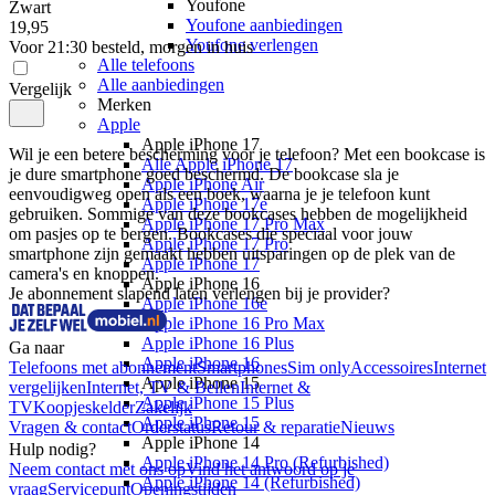
Youfone
Zwart
Youfone aanbiedingen
19
,
95
Youfone verlengen
Voor 21:30 besteld, morgen in huis
Alle telefoons
Alle aanbiedingen
Vergelijk
Merken
Apple
Apple iPhone 17
Wil je een betere bescherming voor je telefoon? Met een bookcase is 
Alle Apple iPhone 17
je dure smartphone goed beschermd. De bookcase sla je 
Apple iPhone Air
eenvoudigweg open als een boek, waarna je je telefoon kunt 
Apple iPhone 17e
gebruiken. Sommige van deze bookcases hebben de mogelijkheid 
Apple iPhone 17 Pro Max
om pasjes op te bergen. Bookcases die speciaal voor jouw 
Apple iPhone 17 Pro
smartphone zijn gemaakt hebben uitsparingen op de plek van de 
Apple iPhone 17
camera's en knoppen.
Apple iPhone 16
Je abonnement slapend laten verlengen bij je provider?
Apple iPhone 16e
Apple iPhone 16 Pro Max
Apple iPhone 16 Plus
Ga naar
Apple iPhone 16
Telefoons met abonnement
Smartphones
Sim only
Accessoires
Internet
Apple iPhone 15
vergelijken
Internet, TV & Bellen
Internet &
Apple iPhone 15 Plus
TV
Koopjeskelder
Zakelijk
Apple iPhone 15
Vragen & contact
Orderstatus
Retour & reparatie
Nieuws
Apple iPhone 14
Hulp nodig?
Apple iPhone 14 Pro (Refurbished)
Neem contact met ons op
Vind het antwoord op je
Apple iPhone 14 (Refurbished)
vraag
Servicepunt
Openingstijden