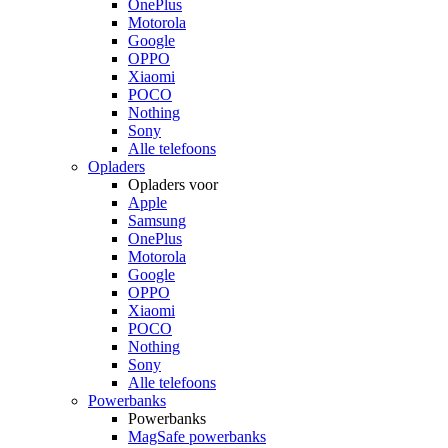
OnePlus
Motorola
Google
OPPO
Xiaomi
POCO
Nothing
Sony
Alle telefoons
Opladers
Opladers voor
Apple
Samsung
OnePlus
Motorola
Google
OPPO
Xiaomi
POCO
Nothing
Sony
Alle telefoons
Powerbanks
Powerbanks
MagSafe powerbanks