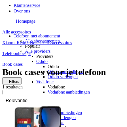
Klantenservice
Over ons
Homepage
Alle accessoires
Telefoon met abonnement
Alle abonnementen
Xiaomi Redmi Note 15 5G accessoires
Populair
Alle providers
Telefoonhoesjes
Providers
Odido
Book cases
Odido
Book cases voor je telefoon
Odido aanbiedingen
Odido verlengen
Filters
Vodafone
1
resultaten
Vodafone
|
Vodafone aanbiedingen
Vodafone verlengen
KPN
KPN
KPN aanbiedingen
KPN verlengen
hollandsnieuwe