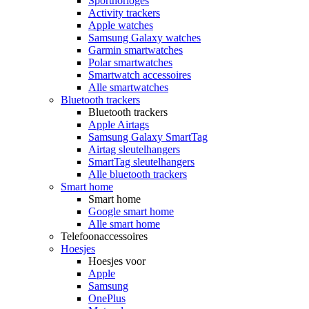
Sporthorloges
Activity trackers
Apple watches
Samsung Galaxy watches
Garmin smartwatches
Polar smartwatches
Smartwatch accessoires
Alle smartwatches
Bluetooth trackers
Bluetooth trackers
Apple Airtags
Samsung Galaxy SmartTag
Airtag sleutelhangers
SmartTag sleutelhangers
Alle bluetooth trackers
Smart home
Smart home
Google smart home
Alle smart home
Telefoonaccessoires
Hoesjes
Hoesjes voor
Apple
Samsung
OnePlus