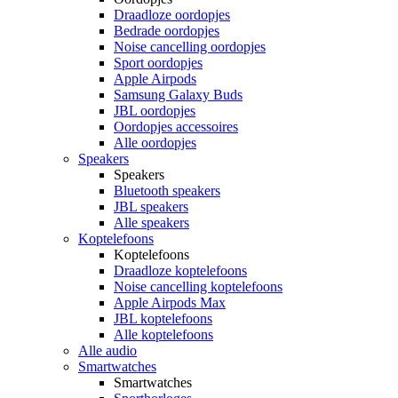
Draadloze oordopjes
Bedrade oordopjes
Noise cancelling oordopjes
Sport oordopjes
Apple Airpods
Samsung Galaxy Buds
JBL oordopjes
Oordopjes accessoires
Alle oordopjes
Speakers
Speakers
Bluetooth speakers
JBL speakers
Alle speakers
Koptelefoons
Koptelefoons
Draadloze koptelefoons
Noise cancelling koptelefoons
Apple Airpods Max
JBL koptelefoons
Alle koptelefoons
Alle audio
Smartwatches
Smartwatches