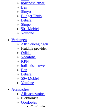
hollandsnieuwe
Ben
Simyo
Budget Thuis
Lebara
Simpel
50+ Mobiel
Youfone
Verlengen
Alle verlengingen
Huidige provider
Odido
Vodafone
KPN
hollandsnieuwe
Ben
Lebara
50+ Mobiel
Youfone
Accessoires
Alle accessoires
Elektronica
Oordopjes
Oordopjes