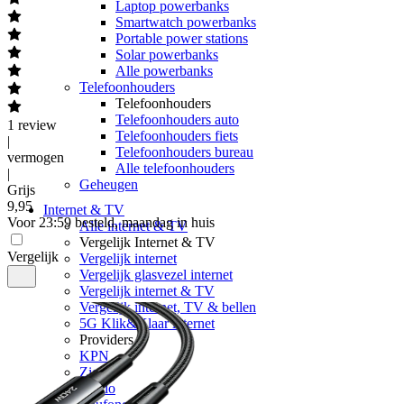
Laptop powerbanks
Smartwatch powerbanks
Portable power stations
Solar powerbanks
Alle powerbanks
Telefoonhouders
Telefoonhouders
Telefoonhouders auto
1
review
Telefoonhouders fiets
|
Telefoonhouders bureau
vermogen
Alle telefoonhouders
|
Geheugen
Grijs
9
,
95
Internet & TV
Voor 23:59 besteld, maandag in huis
Alle internet & TV
Vergelijk Internet & TV
Vergelijk
Vergelijk internet
Vergelijk glasvezel internet
Vergelijk internet & TV
Vergelijk internet, TV & bellen
5G Klik&Klaar internet
Providers
KPN
Ziggo
Odido