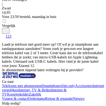
|
Zwart
14
,
95
Voor 23:59 besteld, maandag in huis
Vergelijk
1
2
3
Laadt je telefoon niet goed meer op? Of wil je je smartphone aan 
randapparatuur aansluiten? Soms zoek je gewoon een langere 
telefoon kabel van 2 of 3 meter. Grote kans dat we de telefoonkabel 
hebben die je zoekt; van micro-USB-kabels tot Apple Lightning-
kabels. Uiteraard ook USB-C kabels. Hier vind je de juiste kabel 
voor jouw Xiaomi 12.
Je abonnement slapend laten verlengen bij je provider?
Ga naar
Telefoons met abonnement
Smartphones
Sim only
Accessoires
Internet
vergelijken
Internet, TV & Bellen
Internet &
TV
Koopjeskelder
Zakelijk
Vragen & contact
Orderstatus
Retour & reparatie
Nieuws
Hulp nodig?