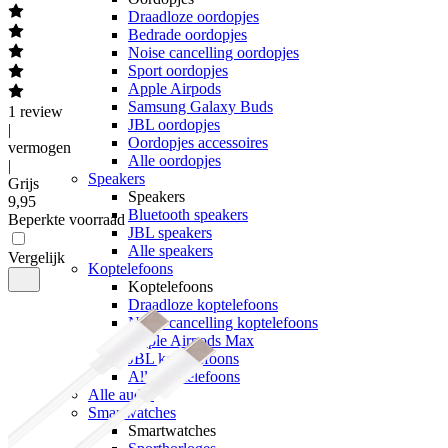
Draadloze oordopjes
Bedrade oordopjes
Noise cancelling oordopjes
Sport oordopjes
Apple Airpods
Samsung Galaxy Buds
1
review
JBL oordopjes
|
Oordopjes accessoires
vermogen
Alle oordopjes
|
Speakers
Grijs
Speakers
9
,
95
Bluetooth speakers
Beperkte voorraad
JBL speakers
Alle speakers
Vergelijk
Koptelefoons
Koptelefoons
Draadloze koptelefoons
Noise cancelling koptelefoons
Apple Airpods Max
JBL koptelefoons
Alle koptelefoons
Alle audio
Smartwatches
Smartwatches