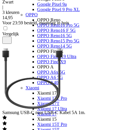
Zwart
Google Pixel 9a
|
Google Pixel 9 Pro XL
3 kleuren
OPPO
14
,
95
OPPO Reno
Voor 23:59 besteld, maandag in huis
OPPO Reno16 Pro 5G
OPPO Reno16 F 5G
Vergelijk
OPPO Reno16 5G
OPPO Reno15 Pro 5G
OPPO Reno14 5G
OPPO Find X
OPPO Find X9 Ultra
OPPO Find X9
OPPO A
OPPO A6x 5G
OPPO A6 5G
OPPO A40
Xiaomi
Xiaomi 17
Xiaomi 17T Pro
Xiaomi 17T
Xiaomi 17 Ultra
Samsung
USB-C naar USB-C Kabel 5A 1m.
Xiaomi 17
Xiaomi 15
Xiaomi 15T Pro
Xiaomi 15T