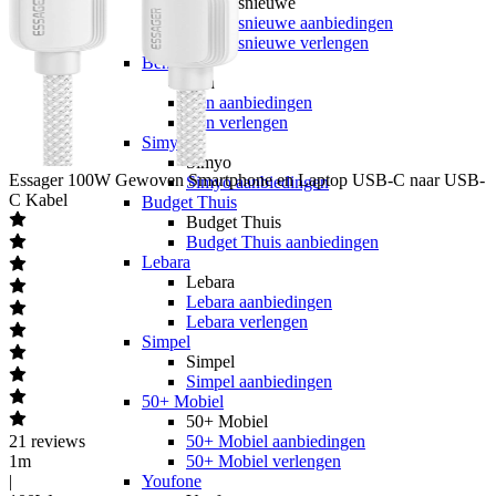
hollandsnieuwe
hollandsnieuwe aanbiedingen
hollandsnieuwe verlengen
Ben
Ben
Ben aanbiedingen
Ben verlengen
Simyo
Simyo
Essager
100W Gewoven Smartphone en Laptop USB-C naar USB-
Simyo aanbiedingen
C Kabel
Budget Thuis
Budget Thuis
Budget Thuis aanbiedingen
Lebara
Lebara
Lebara aanbiedingen
Lebara verlengen
Simpel
Simpel
Simpel aanbiedingen
50+ Mobiel
50+ Mobiel
21
reviews
50+ Mobiel aanbiedingen
1m
50+ Mobiel verlengen
|
Youfone