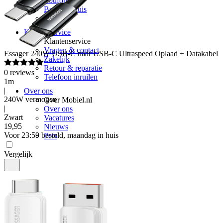
Youfone
Budget Thuis
Delta
Klantenservice
Klantenservice
Vragen & contact
Essager
240W USB-C naar USB-C Ultraspeed Oplaad + Datakabel
Zakelijk
Retour & reparatie
0
reviews
Telefoon inruilen
1m
|
Over ons
240W vermogen
Over Mobiel.nl
|
Over ons
Zwart
Vacatures
19
,
95
Nieuws
Voor 23:59 besteld, maandag in huis
Pers
Vergelijk