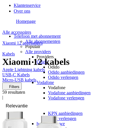
Klantenservice
Over ons
Homepage
Alle accessoires
Telefoon met abonnement
Alle abonnementen
Xiaomi 12 accessoires
Populair
Alle providers
Kabels
Providers
Xiaomi 12 kabels
Odido
Odido
Apple Lightning kabels
Odido aanbiedingen
USB-C Kabels
Odido verlengen
Micro-USB kabels
Vodafone
Filters
Vodafone
59
resultaten
Vodafone aanbiedingen
|
Vodafone verlengen
KPN
KPN
KPN aanbiedingen
KPN verlengen
hollandsnieuwe