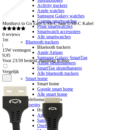
Sporthorloges
Activity trackers
Apple watches
Samsung Galaxy watches
Garmin smartwatches
Musthavz
to Go Easy USB-C naar USB-C Kabel
Polar smartwatches
Smartwatch accessoires
0
reviews
Alle smartwatches
1m
Bluetooth trackers
|
Bluetooth trackers
15W vermogen
Apple Airtags
9
,
95
Samsung Galaxy SmartTag
Voor 23:59 besteld, maandag in huis
Airtag sleutelhangers
SmartTag sleutelhangers
Vergelijk
Alle bluetooth trackers
Smart home
Smart home
Google smart home
Alle smart home
Telefoonaccessoires
Hoesjes
Hoesjes voor
Apple
Samsung
OnePlus