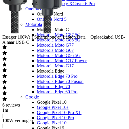
Samsung Galaxy XCover 6 Pro
OnePlus
OnePlus Nord
OnePlus Nord 5
Motorola
Motorola Moto G
Motorola Moto G87 5G
Essager
100W(!) Smartphone en Laptop Data + Oplaadkabel USB-
Motorola Moto G86 5G
A naar USB-C
Motorola Moto G77
Motorola Moto G67
Motorola Moto G56 5G
Motorola Moto G17 Power
Motorola Moto G17
Motorola Edge
Motorola Edge 70 Pro
Motorola Edge 70 Fusion
Motorola Edge 70
Motorola Edge 60 Pro
Google
Google Pixel 10
6
reviews
Google Pixel 10a
1m
Google Pixel 10 Pro XL
|
Google Pixel 10 Pro
100W vermogen
Google Pixel 10
|
Google Pixel 9