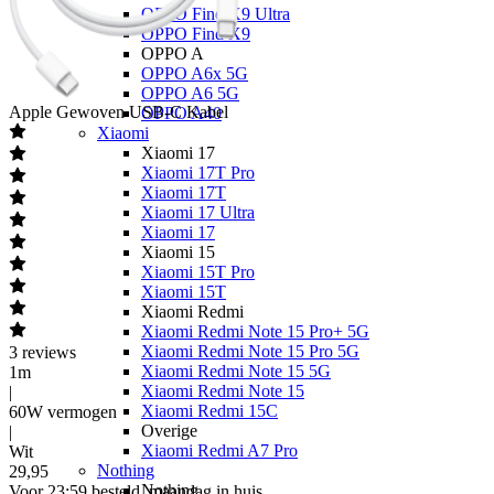
OPPO Find X9 Ultra
OPPO Find X9
OPPO A
OPPO A6x 5G
OPPO A6 5G
Apple
Gewoven USB-C Kabel
OPPO A40
Xiaomi
Xiaomi 17
Xiaomi 17T Pro
Xiaomi 17T
Xiaomi 17 Ultra
Xiaomi 17
Xiaomi 15
Xiaomi 15T Pro
Xiaomi 15T
Xiaomi Redmi
Xiaomi Redmi Note 15 Pro+ 5G
Xiaomi Redmi Note 15 Pro 5G
3
reviews
Xiaomi Redmi Note 15 5G
1m
Xiaomi Redmi Note 15
|
Xiaomi Redmi 15C
60W vermogen
Overige
|
Xiaomi Redmi A7 Pro
Wit
Nothing
29
,
95
Nothing
Voor 23:59 besteld, maandag in huis