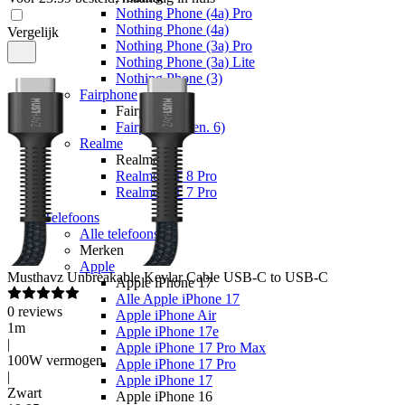
Nothing Phone (4a) Pro
Nothing Phone (4a)
Vergelijk
Nothing Phone (3a) Pro
Nothing Phone (3a) Lite
Nothing Phone (3)
Fairphone
Fairphone
Fairphone (Gen. 6)
Realme
Realme
Realme GT 8 Pro
Realme GT 7 Pro
Telefoons
Alle telefoons
Merken
Apple
Musthavz
Unbreakable Kevlar Cable USB-C to USB-C
Apple iPhone 17
Alle Apple iPhone 17
0
reviews
Apple iPhone Air
1m
Apple iPhone 17e
|
Apple iPhone 17 Pro Max
100W vermogen
Apple iPhone 17 Pro
|
Apple iPhone 17
Zwart
Apple iPhone 16