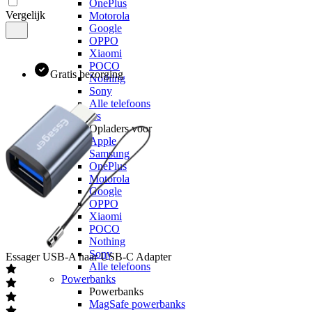
OnePlus
Vergelijk
Motorola
Google
OPPO
Xiaomi
POCO
Gratis bezorging
Nothing
Sony
Alle telefoons
Opladers
Opladers voor
Apple
Samsung
OnePlus
Motorola
Google
OPPO
Xiaomi
POCO
Nothing
Sony
Essager
USB-A naar USB-C Adapter
Alle telefoons
Powerbanks
Powerbanks
MagSafe powerbanks