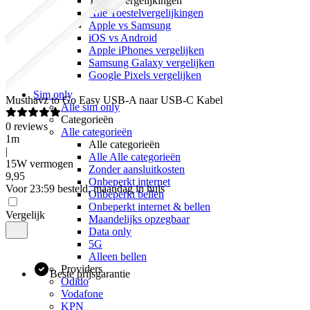
Toestelvergelijkingen
Alle Toestelvergelijkingen
Apple vs Samsung
iOS vs Android
Apple iPhones vergelijken
Samsung Galaxy vergelijken
Google Pixels vergelijken
Sim only
Musthavz
to Go Easy USB-A naar USB-C Kabel
Alle sim only
Categorieën
0
reviews
Alle categorieën
1m
Alle categorieën
|
Alle Alle categorieën
15W vermogen
Zonder aansluitkosten
9
,
95
Onbeperkt internet
Voor 23:59 besteld, maandag in huis
Onbeperkt bellen
Onbeperkt internet & bellen
Vergelijk
Maandelijks opzegbaar
Data only
5G
Alleen bellen
Providers
Beste prijsgarantie
Odido
Vodafone
KPN