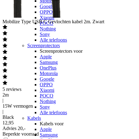
Motorola
Google
OPPO
Xiaomi
Mobilize
Type USB C Gevlochten kabel 2m. Zwart
POCO
Nothing
Sony
Alle telefoons
Screenprotectors
Screenprotectors voor
Apple
Samsung
OnePlus
Motorola
Google
OPPO
5
reviews
Xiaomi
2m
POCO
|
Nothing
15W vermogen
Sony
|
Alle telefoons
Black
Kabels
12
,
95
Kabels voor
Advies
20,-
Apple
Beperkte voorraad
Samsung