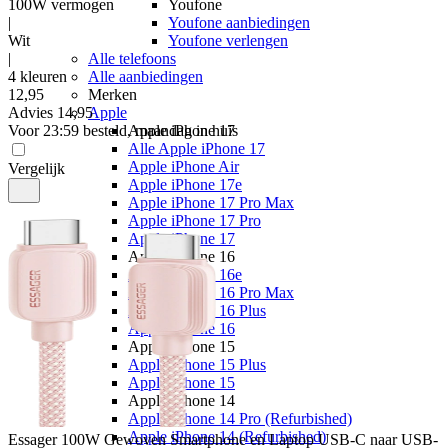
100W vermogen
Youfone
|
Youfone aanbiedingen
Wit
Youfone verlengen
|
Alle telefoons
4 kleuren
Alle aanbiedingen
12
,
95
Merken
Advies
14,95
Apple
Voor 23:59 besteld, maandag in huis
Apple iPhone 17
Alle Apple iPhone 17
Apple iPhone Air
Vergelijk
Apple iPhone 17e
Apple iPhone 17 Pro Max
Apple iPhone 17 Pro
Apple iPhone 17
Apple iPhone 16
Apple iPhone 16e
Apple iPhone 16 Pro Max
Apple iPhone 16 Plus
Apple iPhone 16
Apple iPhone 15
Apple iPhone 15 Plus
Apple iPhone 15
Apple iPhone 14
Apple iPhone 14 Pro (Refurbished)
Apple iPhone 14 (Refurbished)
Essager
100W Gewoven Smartphone en Laptop USB-C naar USB-