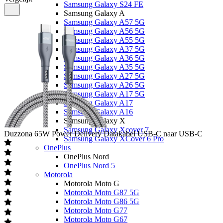
Samsung Galaxy S24 FE
Samsung Galaxy A
Samsung Galaxy A57 5G
Samsung Galaxy A56 5G
Samsung Galaxy A55 5G
Samsung Galaxy A37 5G
Samsung Galaxy A36 5G
Samsung Galaxy A35 5G
Samsung Galaxy A27 5G
Samsung Galaxy A26 5G
Samsung Galaxy A17 5G
Samsung Galaxy A17
Samsung Galaxy A16
Samsung Galaxy X
Samsung Galaxy Xcover 7
Duzzona
65W Power Delivery Datakabel USB-C naar USB-C
Samsung Galaxy XCover 6 Pro
OnePlus
OnePlus Nord
OnePlus Nord 5
Motorola
Motorola Moto G
Motorola Moto G87 5G
Motorola Moto G86 5G
Motorola Moto G77
Motorola Moto G67