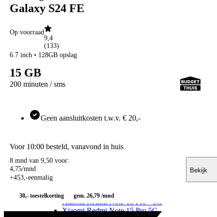
OPPO
Galaxy S24 FE
OPPO Reno
OPPO Reno16 Pro 5G
OPPO Reno16 F 5G
Op voorraad
OPPO Reno16 5G
9,4
OPPO Reno15 Pro 5G
(
133
)
OPPO Find X
6.7 inch • 128GB opslag
OPPO Find X9 Ultra
15 GB
OPPO Find X9
OPPO A
200 minuten / sms
OPPO A6x 5G
OPPO A6 5G
OPPO A40
Xiaomi
Geen aansluitkosten t.w.v. € 20,-
Xiaomi 17
Xiaomi 17T Pro
Xiaomi 17T
Voor 10:00 besteld, vanavond in huis
Xiaomi 17 Ultra
Xiaomi 17
8 mnd van 9,50 voor:
Xiaomi 15
4
,
75
/mnd
Bekijk
Xiaomi 15T Pro
+
453
,
-
eenmalig
Xiaomi 15T
Xiaomi Redmi
30,-
toestelkorting
gem. 26,79 /mnd
Xiaomi Redmi Note 15 Pro+ 5G
Xiaomi Redmi Note 15 Pro 5G