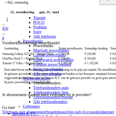
+
362
,
-
eenmalig
Motorola
Google
23,-
toestelkorting
gem. 23,- /mnd
OPPO
Xiaomi
1
POCO
...
Nothing
4
5
6
Sony
...
Alle telefoons
8
Powerbanks
Voorbeeldberekening toestelbundel
Powerbanks
Aanbieding
Totale toestelkosten
Eenmalige betaling
Tota
MagSafe powerbanks
Samsung Galaxy A27 5G + Budget Thuis
€ 243,00
€ 243,00
€ 0,
Laptop powerbanks
OnePlus Nord 5 + Budget Thuis
€ 354,00
€ 354,00
€ 0,
Smartwatch powerbanks
Xiaomi 17 Ultra + Budget Thuis
€ 1.192,00
€ 1.192,00
€ 0,
Portable power stations
Solar powerbanks
Deze tabel bevat een berekening van een toestellening en de prijs per maand. De toestellen
Alle powerbanks
de gekozen provider. Lees
hier
meer over gespreid betalen en het Europees standaard formul
Telefoonhouders
vrijgestelde bemiddelaar voor de Finance B.V. van de gekozen provider en geeft geen advies ov
bij jouw persoonlijke omstandigheden.
Telefoonhouders
Telefoonhouders auto
Telefoonhouders fiets
Je abonnement slapend laten verlengen bij je provider?
Telefoonhouders bureau
Alle telefoonhouders
Geheugen
Ga naar
Telefoons met abonnement
Smartphones
Sim only
Accessoires
Internet
Internet & TV