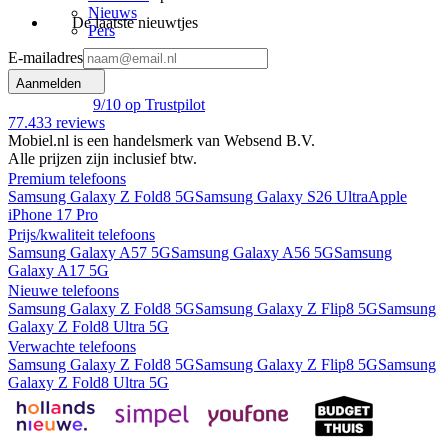
Nieuws
De laatste nieuwtjes
Pers
E-mailadres
Aanmelden
9
/10 op Trustpilot
77.433
reviews
Mobiel.nl is een handelsmerk van Websend B.V.
Alle prijzen zijn inclusief btw.
Premium telefoons
Samsung Galaxy Z Fold8 5G
Samsung Galaxy S26 Ultra
Apple
iPhone 17 Pro
Prijs/kwaliteit telefoons
Samsung Galaxy A57 5G
Samsung Galaxy A56 5G
Samsung
Galaxy A17 5G
Nieuwe telefoons
Samsung Galaxy Z Fold8 5G
Samsung Galaxy Z Flip8 5G
Samsung
Galaxy Z Fold8 Ultra 5G
Verwachte telefoons
Samsung Galaxy Z Fold8 5G
Samsung Galaxy Z Flip8 5G
Samsung
Galaxy Z Fold8 Ultra 5G