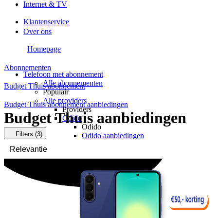
Internet & TV
Klantenservice
Over ons
Homepage
Abonnementen
Telefoon met abonnement
Alle abonnementen
Budget Thuis abonnement
Populair
Alle providers
Budget Thuis abonnement aanbiedingen
Providers
Budget Thuis aanbiedingen
Odido
Odido
Filters
(3)
Odido aanbiedingen
Odido verlengen
Vodafone
Vodafone
Vodafone aanbiedingen
Vodafone verlengen
KPN
KPN
KPN aanbiedingen
KPN verlengen