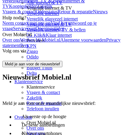
vergelijken
Internet, TV & Bellen
Internet &
Alle internet & TV
TV
Koopjeskelder
Zakelijk
Vergelijk Internet & TV
Vragen & contact
Orderstatus
Retour & reparatie
Nieuws
Vergelijk internet
Hulp nodig?
Vergelijk glasvezel internet
Neem contact met ons op
Vind het antwoord op je
Vergelijk internet & TV
vraag
Servicepunt
Openingstijden
Vergelijk internet, TV & bellen
Over Mobiel.nl
5G Klik&Klaar internet
Over ons
Werken bij Mobiel.nl
Algemene voorwaarden
Privacy
Providers
statement
Pers
KPN
Volg ons via
Ziggo
Odido
Youfone
Meld je aan voor de nieuwsbrief
Budget Thuis
Delta
Nieuwsbrief Mobiel.nl
Klantenservice
Klantenservice
Vragen & contact
Zakelijk
Retour & reparatie
Meld je aan voor onze maandelijkse nieuwsbrief:
Telefoon inruilen
Als eerste op de hoogte
Over ons
Over Mobiel.nl
De beste aanbiedingen
Over ons
Vacatures
Nieuwe smartphones