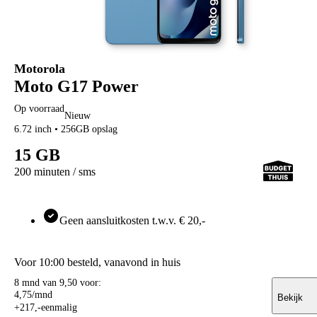
KPN
hollandsnieuwe
Ben
Lebara
50+ Mobiel
Motorola
Youfone
Moto G17 Power
Accessoires
Alle accessoires
Op voorraad
Nieuw
Elektronica
6.72 inch • 256GB opslag
Oordopjes
Oordopjes
15 GB
Draadloze oordopjes
Bedrade oordopjes
200 minuten / sms
Noise cancelling oordopjes
Sport oordopjes
Apple Airpods
Geen aansluitkosten t.w.v. € 20,-
Samsung Galaxy Buds
JBL oordopjes
Oordopjes accessoires
Alle oordopjes
Voor 10:00 besteld, vanavond in huis
Speakers
8 mnd van 9,50 voor:
Speakers
4
,
75
/mnd
Bluetooth speakers
Bekijk
+
217
,
-
eenmalig
JBL speakers