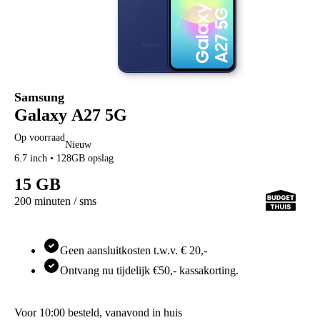
hollandsnieuwe
hollandsnieuwe
hollandsnieuwe aanbiedingen
hollandsnieuwe verlengen
Ben
Ben
Ben aanbiedingen
Samsung
Ben verlengen
Simyo
Galaxy A27 5G
Simyo
Simyo aanbiedingen
Op voorraad
Nieuw
Budget Thuis
6.7 inch • 128GB opslag
Budget Thuis
Budget Thuis aanbiedingen
15 GB
Lebara
Lebara
200 minuten / sms
Lebara aanbiedingen
Lebara verlengen
Simpel
Geen aansluitkosten t.w.v. € 20,-
Simpel
Simpel aanbiedingen
Ontvang nu tijdelijk €50,- kassakorting.
50+ Mobiel
50+ Mobiel
50+ Mobiel aanbiedingen
Voor 10:00 besteld, vanavond in huis
50+ Mobiel verlengen