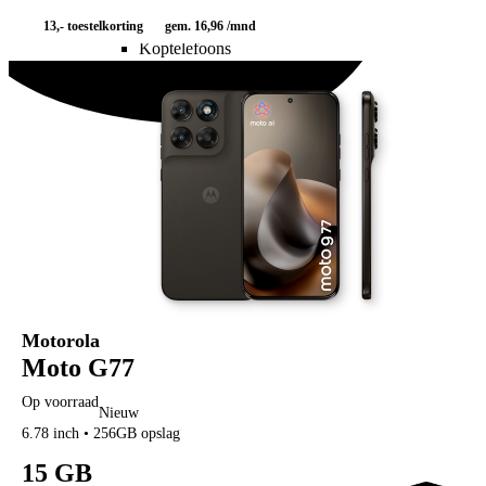
Alle speakers
13,-
toestelkorting
gem. 16,96 /mnd
Koptelefoons
Koptelefoons
Draadloze koptelefoons
Noise cancelling koptelefoons
Apple Airpods Max
JBL koptelefoons
Alle koptelefoons
Alle audio
Smartwatches
Smartwatches
Sporthorloges
Activity trackers
Apple watches
Samsung Galaxy watches
Garmin smartwatches
Polar smartwatches
Motorola
Smartwatch accessoires
Alle smartwatches
Moto G77
Bluetooth trackers
Bluetooth trackers
Op voorraad
Nieuw
Apple Airtags
6.78 inch • 256GB opslag
Samsung Galaxy SmartTag
Airtag sleutelhangers
15 GB
SmartTag sleutelhangers