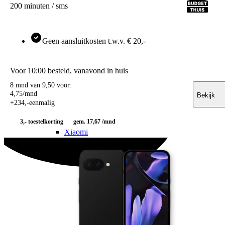
Alle bluetooth trackers
200 minuten / sms
Smart home
Smart home
Google smart home
Geen aansluitkosten t.w.v. € 20,-
Alle smart home
Telefoonaccessoires
Hoesjes
Hoesjes voor
Voor 10:00 besteld, vanavond in huis
Apple
8 mnd van 9,50 voor:
Samsung
4
,
75
/mnd
OnePlus
Bekijk
+
234
,
-
eenmalig
Motorola
Google
3,-
toestelkorting
gem. 17,67 /mnd
OPPO
Xiaomi
POCO
Nothing
Sony
Alle telefoons
Screenprotectors
Screenprotectors voor
Apple
Samsung
OnePlus
Motorola