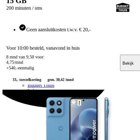
15 GB
Zonder aansluitkosten
Onbeperkt internet
200 minuten / sms
Onbeperkt bellen
Onbeperkt internet & bellen
Maandelijks opzegbaar
Data only
Geen aansluitkosten t.w.v. € 20,-
5G
Alleen bellen
Providers
Voor 10:00 besteld, vanavond in huis
Odido
Vodafone
8 mnd van 9,50 voor:
4
,
75
/mnd
KPN
Bekijk
+
540
,
-
eenmalig
hollandsnieuwe
Ben
Simyo
33,-
toestelkorting
gem. 30,42 /mnd
Budget Thuis
Lebara
Simpel
50+ Mobiel
Youfone
Verlengen
Alle verlengingen
Huidige provider
Odido
Vodafone