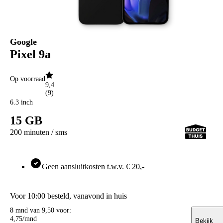
Google
OPPO
Xiaomi
POCO
Google
Nothing
Sony
Pixel 9a
Alle telefoons
Kabels
Kabels voor
Op voorraad
9,4
Apple
(
9
)
Samsung
6.3 inch
OnePlus
Motorola
15 GB
Google
OPPO
200 minuten / sms
Xiaomi
POCO
Nothing
Geen aansluitkosten t.w.v. € 20,-
Sony
Alle telefoons
Opladers
Opladers voor
Voor 10:00 besteld, vanavond in huis
Apple
8 mnd van 9,50 voor:
Samsung
4
,
75
/mnd
Bekijk
OnePlus