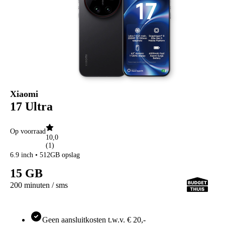
Samsung Galaxy S25
Samsung Galaxy S24 FE
Samsung Galaxy A
Samsung Galaxy A57 5G
Samsung Galaxy A56 5G
Samsung Galaxy A55 5G
Samsung Galaxy A37 5G
Samsung Galaxy A36 5G
Samsung Galaxy A35 5G
Samsung Galaxy A27 5G
Xiaomi
Samsung Galaxy A26 5G
17 Ultra
Samsung Galaxy A17 5G
Samsung Galaxy A17
Samsung Galaxy A16
Op voorraad
Samsung Galaxy X
10,0
Samsung Galaxy Xcover 7
(
1
)
Samsung Galaxy XCover 6 Pro
6.9 inch • 512GB opslag
OnePlus
15 GB
OnePlus Nord
OnePlus Nord 5
200 minuten / sms
Overige
OnePlus 15
Motorola
Motorola Moto G
Geen aansluitkosten t.w.v. € 20,-