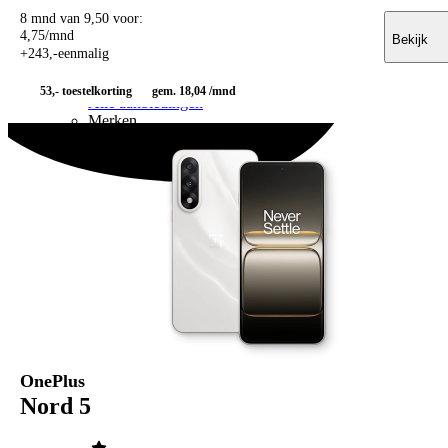
Youfone
8 mnd van 9,50 voor:
Youfone
4
,
75
/mnd
Bekijk
Youfone aanbiedingen
+
243
,
-
eenmalig
Youfone verlengen
Alle telefoons
53,-
toestelkorting
gem. 18,04 /mnd
Alle aanbiedingen
Merken
Apple
Apple iPhone 17
Alle Apple iPhone 17
Apple iPhone Air
Apple iPhone 17e
Apple iPhone 17 Pro Max
Apple iPhone 17 Pro
Apple iPhone 17
Apple iPhone 16
Apple iPhone 16e
Apple iPhone 16 Pro Max
Apple iPhone 16 Plus
Apple iPhone 16
Apple iPhone 15
OnePlus
Apple iPhone 15 Plus
Nord 5
Apple iPhone 15
Apple iPhone 14
Apple iPhone 14 Pro (Refurbished)