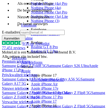
Nothing Phone (4a) Pro
Als eerste op de hoogte
Nothing Phone (4a)
De beste aanbiedingen
Nothing Phone (3a) Pro
Nothing Phone (3a) Lite
Nieuwe smartphones
Nothing Phone (3)
De laatste nieuwtjes
Fairphone
Fairphone
E-mailadres
Fairphone (Gen. 6)
Realme
Aanmelden
Realme
9
/10 op Trustpilot
Realme GT 8 Pro
77.451
reviews
Realme GT 7 Pro
Mobiel.nl is een handelsmerk van Websend B.V.
Alle prijzen zijn inclusief btw.
Telefoons
Premium telefoons
Alle telefoons
Samsung Galaxy Z Fold8 5G
Samsung Galaxy S26 Ultra
Apple
Merken
iPhone 17 Pro
Apple
Prijs/kwaliteit telefoons
Apple iPhone 17
Samsung Galaxy A57 5G
Samsung Galaxy A56 5G
Samsung
Alle Apple iPhone 17
Galaxy A17 5G
Apple iPhone Air
Apple iPhone 17e
Nieuwe telefoons
Apple iPhone 17 Pro Max
Samsung Galaxy Z Fold8 5G
Samsung Galaxy Z Flip8 5G
Samsung
Apple iPhone 17 Pro
Galaxy Z Fold8 Ultra 5G
Apple iPhone 17
Verwachte telefoons
Apple iPhone 16
Samsung Galaxy Z Fold8 5G
Samsung Galaxy Z Flip8 5G
Samsung