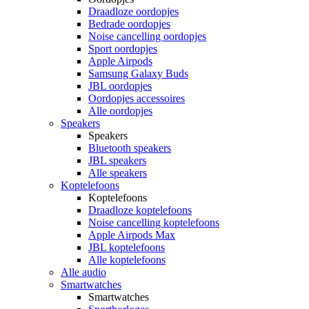
Draadloze oordopjes
Bedrade oordopjes
Noise cancelling oordopjes
Sport oordopjes
Apple Airpods
Samsung Galaxy Buds
JBL oordopjes
Oordopjes accessoires
Alle oordopjes
Speakers
Speakers
Bluetooth speakers
JBL speakers
Alle speakers
Koptelefoons
Koptelefoons
Draadloze koptelefoons
Noise cancelling koptelefoons
Apple Airpods Max
JBL koptelefoons
Alle koptelefoons
Alle audio
Smartwatches
Smartwatches