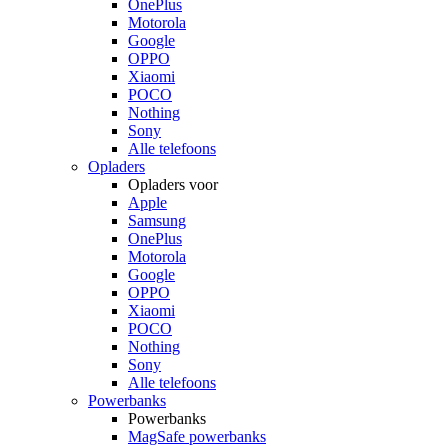
OnePlus
Motorola
Google
OPPO
Xiaomi
POCO
Nothing
Sony
Alle telefoons
Opladers
Opladers voor
Apple
Samsung
OnePlus
Motorola
Google
OPPO
Xiaomi
POCO
Nothing
Sony
Alle telefoons
Powerbanks
Powerbanks
MagSafe powerbanks