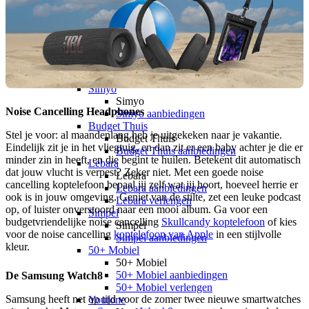
hollandsnieuwe
hollandsnieuwe aanbiedingen
hollandsnieuwe verlengen
Ben
Ben
Ben aanbiedingen
Ben verlengen
Simyo
Simyo
Noise Cancelling Headphones
Simyo aanbiedingen
Budget Thuis
Stel je voor: al maandenlang heb je uitgekeken naar je vakantie.
Budget Thuis
Eindelijk zit je in het vliegtuig, en dan zit er een baby achter je die er
Budget Thuis aanbiedingen
minder zin in heeft, en die begint te huilen. Betekent dit automatisch
Lebara
dat jouw vlucht is verpest? Zeker niet. Met een goede noise
Lebara
cancelling koptelefoon bepaal jij zelf wat jij hoort, hoeveel herrie er
Lebara aanbiedingen
ook is in jouw omgeving. Geniet van de stilte, zet een leuke podcast
Lebara verlengen
op, of luister onverstoord naar een mooi album. Ga voor een
Simpel
budgetvriendelijke noise cancelling
Skullcandy koptelefoon
of kies
Simpel
voor de noise cancelling
koptelefoon van Apple
in een stijlvolle
Simpel aanbiedingen
kleur.
50+ Mobiel
50+ Mobiel
50+ Mobiel aanbiedingen
De Samsung Watch8
50+ Mobiel verlengen
Samsung heeft net op tijd voor de zomer twee nieuwe smartwatches
Youfone