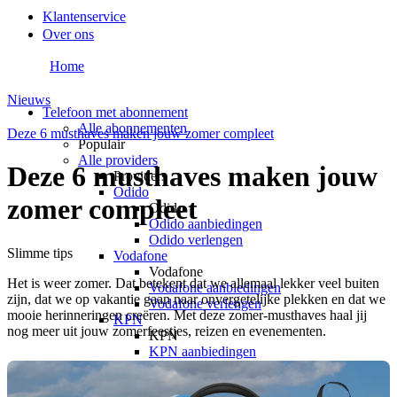
Klantenservice
Over ons
Home
Nieuws
Telefoon met abonnement
Alle abonnementen
Deze 6 musthaves maken jouw zomer compleet
Populair
Alle providers
Deze 6 musthaves maken jouw
Providers
Odido
zomer compleet
Odido
Odido aanbiedingen
Odido verlengen
Slimme tips
Vodafone
Vodafone
Het is weer zomer. Dat betekent dat we allemaal lekker veel buiten
Vodafone aanbiedingen
zijn, dat we op vakantie gaan naar onvergetelijke plekken en dat we
Vodafone verlengen
mooie herinneringen creëren. Met deze zomer-musthaves haal jij
KPN
nog meer uit jouw zomerfeestjes, reizen en evenementen.
KPN
KPN aanbiedingen
KPN verlengen
hollandsnieuwe