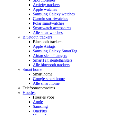
Sporthorloges
Activity trackers
Apple watches
Samsung Galaxy watches
Garmin smartwatches
Polar smartwatches
Smartwatch accessoires
Alle smartwatches
Bluetooth trackers
Bluetooth trackers
Apple Airtags
Samsung Galaxy SmartTag
Airtag sleutelhangers
SmartTag sleutelhangers
Alle bluetooth trackers
Smart home
Smart home
Google smart home
Alle smart home
Telefoonaccessoires
Hoesjes
Hoesjes voor
Apple
Samsung
OnePlus