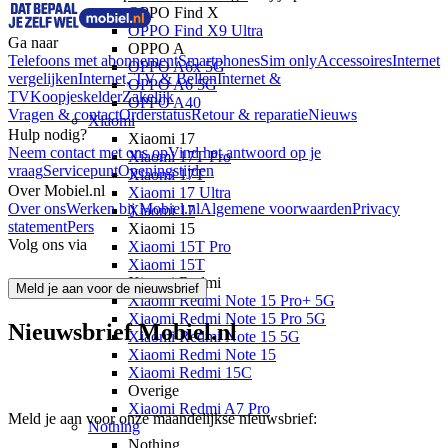
OPPO Find X
OPPO Find X9 Ultra
Ga naar
OPPO A
Telefoons met abonnement
Smartphones
Sim only
Accessoires
Internet
OPPO A6x 5G
vergelijken
Internet, TV & Bellen
Internet &
OPPO A6 5G
TV
Koopjeskelder
Zakelijk
OPPO A40
Vragen & contact
Orderstatus
Retour & reparatie
Nieuws
Xiaomi
Hulp nodig?
Xiaomi 17
Neem contact met ons op
Vind het antwoord op je
Xiaomi 17T Pro
vraag
Servicepunt
Openingstijden
Xiaomi 17T
Over Mobiel.nl
Xiaomi 17 Ultra
Over ons
Werken bij Mobiel.nl
Algemene voorwaarden
Privacy
Xiaomi 17
statement
Pers
Xiaomi 15
Volg ons via
Xiaomi 15T Pro
Xiaomi 15T
Xiaomi Redmi
Meld je aan voor de nieuwsbrief
Xiaomi Redmi Note 15 Pro+ 5G
Xiaomi Redmi Note 15 Pro 5G
Nieuwsbrief Mobiel.nl
Xiaomi Redmi Note 15 5G
Xiaomi Redmi Note 15
Xiaomi Redmi 15C
Overige
Xiaomi Redmi A7 Pro
Meld je aan voor onze maandelijkse nieuwsbrief:
Nothing
Nothing