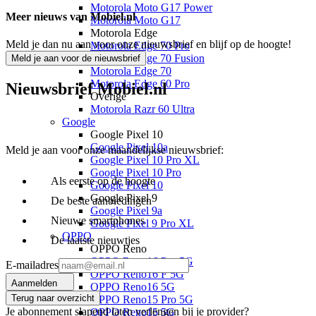
Motorola Moto G17 Power
Meer nieuws van Mobiel.nl
Motorola Moto G17
Motorola Edge
Meld je dan nu aan voor onze nieuwsbrief en blijf op de hoogte!
Motorola Edge 70 Pro
Motorola Edge 70 Fusion
Meld je aan voor de nieuwsbrief
Motorola Edge 70
Motorola Edge 60 Pro
Nieuwsbrief Mobiel.nl
Overige
Motorola Razr 60 Ultra
Google
Google Pixel 10
Google Pixel 10a
Meld je aan voor onze maandelijkse nieuwsbrief:
Google Pixel 10 Pro XL
Google Pixel 10 Pro
Als eerste op de hoogte
Google Pixel 10
Google Pixel 9
De beste aanbiedingen
Google Pixel 9a
Nieuwe smartphones
Google Pixel 9 Pro XL
OPPO
De laatste nieuwtjes
OPPO Reno
OPPO Reno16 Pro 5G
E-mailadres
OPPO Reno16 F 5G
Aanmelden
OPPO Reno16 5G
Terug naar overzicht
OPPO Reno15 Pro 5G
Je abonnement slapend laten verlengen bij je provider?
OPPO Reno15 5G