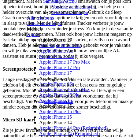
uitgebracht. Met een
Samsung Watch8
smartwatch om je pols kom
Youfone
jij beter tot rust, houd jij je fysieke activiteiten bij, en heb je een
Youfone aanbiedingen
helder overzicht van al jouw zomerplannen. Gebruik de Sleep
Youfone verlengen
Coach om een gezonder slaapritme te krijgen en ook voor hulp om
Alle telefoons
in slaap te vallen. Met de Mindfulness Tracker verbeter je jouw
Alle aanbiedingen
mentale gezondheid en verminder je stress. Zo kun je in de vakantie
Merken
daadwerkelijk ontspannen. Meet ook hoe jouw lichaam reageert op
Apple
fysieke uitdagingen tijdens een dagje surfen, of zelfs na een avond
Apple iPhone 17
dansen. Heb je allemaal leuke activiteiten geboekt voor je vakantie
Alle Apple iPhone 17
en wil je niks vergeten? Gemini wordt jouw persoonlijke AI-
Apple iPhone Air
assistent en stuurt je reminders, zodat jij niks vergeet.
Apple iPhone 17e
Apple iPhone 17 Pro Max
Apple iPhone 17 Pro
Screenprotector
Apple iPhone 17
Apple iPhone 16
Lange reisdagen, meerdaagse festivals en late avonden. Wanneer je
Apple iPhone 16e
telefoon bij elk avontuur bij je is, kan er best eens een ongelukje
Apple iPhone 16 Pro Max
gebeuren. Mocht het gebeuren dat je telefoon valt terwijl er een
Apple iPhone 16 Plus
screenprotector op zit, kan dat significant voorkomen dat hij
Apple iPhone 16
beschadigt. Vind een
screenprotector
voor jouw telefoon en maak je
Apple iPhone 15
minder zorgen dat jouw telefoon deze zomer beschadigt.
Apple iPhone 15 Plus
Apple iPhone 15
Micro SD kaart
Apple iPhone 14
Apple iPhone 14 Pro (Refurbished)
Zie je jouw favoriete artiest eindelijk op een festival, dan wil je
Apple iPhone 14 (Refurbished)
natuurlijk alle beste momenten filmen. Aan het einde van de dag, zit