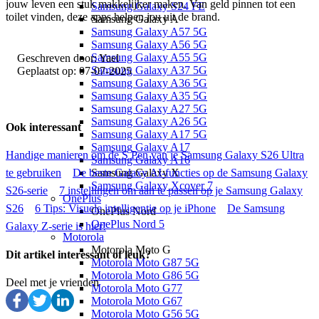
jouw leven een stuk makkelijker maken. Van geld pinnen tot een
Samsung Galaxy S24 FE
toilet vinden, deze apps helpen jou uit de brand.
Samsung Galaxy A
Samsung Galaxy A57 5G
Samsung Galaxy A56 5G
Samsung Galaxy A55 5G
Geschreven door:
Yael
Samsung Galaxy A37 5G
Geplaatst op:
07-07-2025
Samsung Galaxy A36 5G
Samsung Galaxy A35 5G
Samsung Galaxy A27 5G
Samsung Galaxy A26 5G
Ook interessant
Samsung Galaxy A17 5G
Samsung Galaxy A17
Handige manieren om de S Pen van je Samsung Galaxy S26 Ultra
Samsung Galaxy A16
Samsung Galaxy X
te gebruiken
De beste Galaxy AI-functies op de Samsung Galaxy
Samsung Galaxy Xcover 7
S26-serie
7 instellingen om aan te passen op je Samsung Galaxy
OnePlus
S26
6 Tips: Visuele intelligentie op je iPhone
De Samsung
OnePlus Nord
OnePlus Nord 5
Galaxy Z-serie is hier!
Motorola
Motorola Moto G
Dit artikel interessant of leuk?
Motorola Moto G87 5G
Motorola Moto G86 5G
Deel met je vrienden
Motorola Moto G77
Motorola Moto G67
Motorola Moto G56 5G