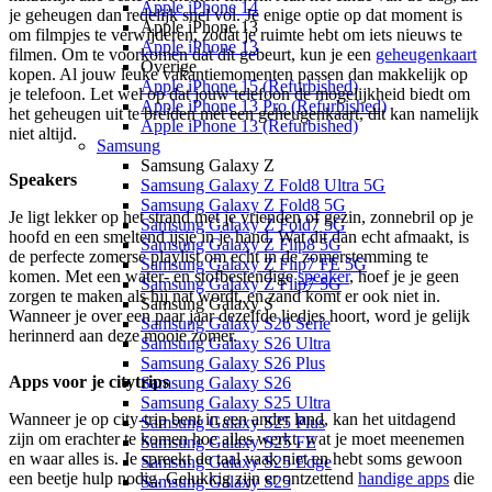
Apple iPhone 14
je geheugen dan redelijk snel vol. Je enige optie op dat moment is
Apple iPhone 13
om filmpjes te verwijderen, zodat je ruimte hebt om iets nieuws te
Apple iPhone 13
filmen. Om te voorkomen dat dit gebeurt, kun je een
geheugenkaart
Overige
kopen. Al jouw leuke vakantiemomenten passen dan makkelijk op
Apple iPhone 15 (Refurbished)
je telefoon. Let wel op dat jouw telefoon de mogelijkheid biedt om
Apple iPhone 13 Pro (Refurbished)
het geheugen uit te breiden met een geheugenkaart, dit kan namelijk
Apple iPhone 13 (Refurbished)
niet altijd.
Samsung
Samsung Galaxy Z
Speakers
Samsung Galaxy Z Fold8 Ultra 5G
Samsung Galaxy Z Fold8 5G
Je ligt lekker op het strand met je vrienden of gezin, zonnebril op je
Samsung Galaxy Z Fold7 5G
hoofd en een smeltend ijsje in je hand. Wat dit dan echt afmaakt, is
Samsung Galaxy Z Flip8 5G
de perfecte zomerse playlist om echt in de zomerstemming te
Samsung Galaxy Z Flip7 FE 5G
komen. Met een water- en stofbestendige
speaker
, hoef je je geen
Samsung Galaxy Z Flip7 5G
zorgen te maken als hij nat wordt, en zand komt er ook niet in.
Samsung Galaxy S
Wanneer je over een paar jaar dezelfde liedjes hoort, word je gelijk
Samsung Galaxy S26 Serie
herinnerd aan deze mooie zomer.
Samsung Galaxy S26 Ultra
Samsung Galaxy S26 Plus
Apps voor je citytrips
Samsung Galaxy S26
Samsung Galaxy S25 Ultra
Wanneer je op city-trip bent in een ander land, kan het uitdagend
Samsung Galaxy S25 Plus
zijn om erachter te komen hoe alles werkt, wat je moet meenemen
Samsung Galaxy S25 FE
en waar alles is. Je spreekt de taal vaak niet en hebt soms gewoon
Samsung Galaxy S25 Edge
een beetje hulp nodig. Gelukkig zijn er ontzettend
handige apps
die
Samsung Galaxy S25