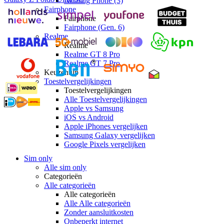
Nothing Phone (3)
Fairphone
Fairphone
Fairphone (Gen. 6)
Realme
Realme
Realme GT 8 Pro
Realme GT 7 Pro
Keuzehulp
Toestelvergelijkingen
Toestelvergelijkingen
Alle Toestelvergelijkingen
Apple vs Samsung
iOS vs Android
Apple iPhones vergelijken
Samsung Galaxy vergelijken
Google Pixels vergelijken
Sim only
Alle sim only
Categorieën
Alle categorieën
Alle categorieën
Alle Alle categorieën
Zonder aansluitkosten
Onbeperkt internet