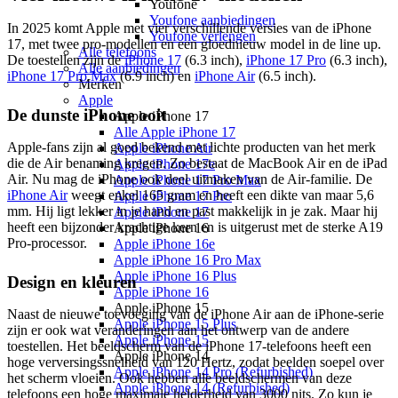
Youfone
Youfone aanbiedingen
In 2025 komt Apple met vier verschillende versies van de iPhone
Youfone verlengen
17, met twee pro-modellen en een gloednieuw model in de line up.
Alle telefoons
De toestellen zijn de
iPhone 17
(6.3 inch),
iPhone 17 Pro
(6.3 inch),
Alle aanbiedingen
iPhone 17 Pro Max
(6.9 inch) en
iPhone Air
(6.5 inch).
Merken
Apple
De dunste iPhone ooit
Apple iPhone 17
Alle Apple iPhone 17
Apple-fans zijn al goed bekend met lichte producten van het merk
Apple iPhone Air
die de Air benaming kregen. Zo bestaat de MacBook Air en de iPad
Apple iPhone 17e
Air. Nu mag de iPhone ook deel uitmaken van de Air-familie. De
Apple iPhone 17 Pro Max
iPhone Air
weegt enkel 165 gram en heeft een dikte van maar 5,6
Apple iPhone 17 Pro
mm. Hij ligt lekker in je hand en past makkelijk in je zak. Maar hij
Apple iPhone 17
heeft een bijzonder krachtige kern en is uitgerust met de sterke A19
Apple iPhone 16
Pro-processor.
Apple iPhone 16e
Apple iPhone 16 Pro Max
Apple iPhone 16 Plus
Design en kleuren
Apple iPhone 16
Apple iPhone 15
Naast de nieuwe toevoeging van de iPhone Air aan de iPhone-serie
Apple iPhone 15 Plus
zijn er ook wat veranderingen aan het ontwerp van de andere
Apple iPhone 15
toestellen. Het beeldscherm van de iPhone 17-telefoons heeft een
Apple iPhone 14
hoge verversingssnelheid van 120 Hertz, zodat beelden soepel over
Apple iPhone 14 Pro (Refurbished)
het scherm vloeien. Ook hebben alle beeldschermen van deze
Apple iPhone 14 (Refurbished)
telefoons een hoge maximale helderheid van 3000 nits. Zo kun je