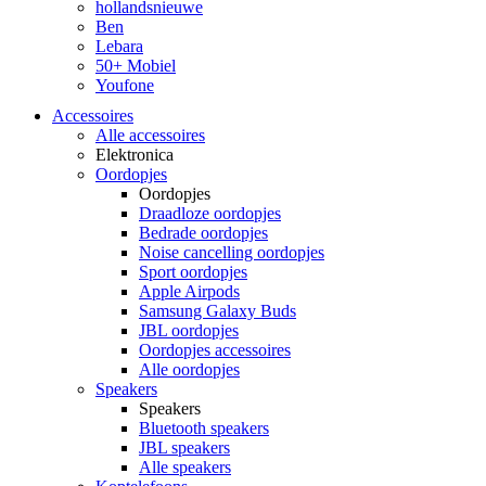
hollandsnieuwe
Ben
Lebara
50+ Mobiel
Youfone
Accessoires
Alle accessoires
Elektronica
Oordopjes
Oordopjes
Draadloze oordopjes
Bedrade oordopjes
Noise cancelling oordopjes
Sport oordopjes
Apple Airpods
Samsung Galaxy Buds
JBL oordopjes
Oordopjes accessoires
Alle oordopjes
Speakers
Speakers
Bluetooth speakers
JBL speakers
Alle speakers