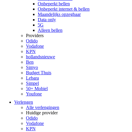
Onbeperkt bellen
Onbeperkt internet & bellen
Maandelijks opzegbaar
Data only
5G
Alleen bellen
Providers
Odido
Vodafone
KPN
hollandsnieuwe
Ben
Simyo
Budget Thuis
Lebara
Simpel
50+ Mobiel
Youfone
Verlengen
Alle verlengingen
Huidige provider
Odido
Vodafone
KPN