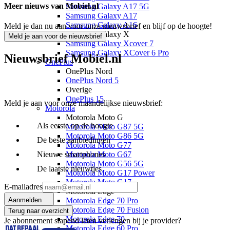
Meer nieuws van Mobiel.nl
Samsung Galaxy A17 5G
Samsung Galaxy A17
Samsung Galaxy A16
Meld je dan nu aan voor onze nieuwsbrief en blijf op de hoogte!
Samsung Galaxy X
Meld je aan voor de nieuwsbrief
Samsung Galaxy Xcover 7
Samsung Galaxy XCover 6 Pro
Nieuwsbrief Mobiel.nl
OnePlus
OnePlus Nord
OnePlus Nord 5
Overige
OnePlus 15
Meld je aan voor onze maandelijkse nieuwsbrief:
Motorola
Motorola Moto G
Als eerste op de hoogte
Motorola Moto G87 5G
Motorola Moto G86 5G
De beste aanbiedingen
Motorola Moto G77
Nieuwe smartphones
Motorola Moto G67
Motorola Moto G56 5G
De laatste nieuwtjes
Motorola Moto G17 Power
Motorola Moto G17
E-mailadres
Motorola Edge
Aanmelden
Motorola Edge 70 Pro
Motorola Edge 70 Fusion
Terug naar overzicht
Motorola Edge 70
Je abonnement slapend laten verlengen bij je provider?
Motorola Edge 60 Pro