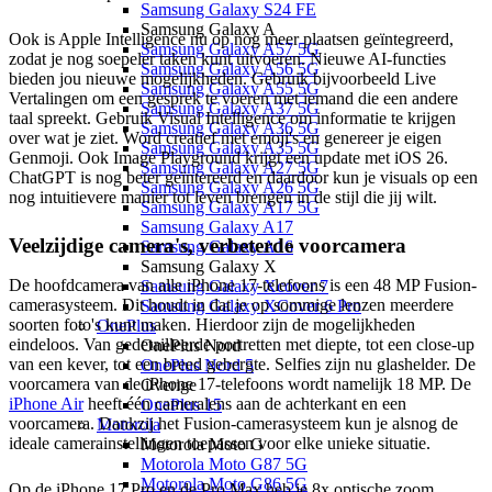
Samsung Galaxy S24 FE
Samsung Galaxy A
Ook is Apple Intelligence nu op nog meer plaatsen geïntegreerd,
Samsung Galaxy A57 5G
zodat je nog soepeler taken kunt uitvoeren. Nieuwe AI-functies
Samsung Galaxy A56 5G
bieden jou nieuwe mogelijkheden. Gebruik bijvoorbeeld Live
Samsung Galaxy A55 5G
Vertalingen om een gesprek te voeren met iemand die een andere
Samsung Galaxy A37 5G
taal spreekt. Gebruik Visual Intelligence om informatie te krijgen
Samsung Galaxy A36 5G
over wat je ziet. Word creatief met emoji's en genereer je eigen
Samsung Galaxy A35 5G
Genmoji. Ook Image Playground krijgt een update met iOS 26.
Samsung Galaxy A27 5G
ChatGPT is nog beter geïntereerd en daardoor kun je visuals op een
Samsung Galaxy A26 5G
nog intuitievere manier tot leven brengen in de stijl die jij wilt.
Samsung Galaxy A17 5G
Samsung Galaxy A17
Veelzijdige camera's, verbeterde voorcamera
Samsung Galaxy A16
Samsung Galaxy X
De hoofdcamera van alle iPhone 17-telefoons is een 48 MP Fusion-
Samsung Galaxy Xcover 7
camerasysteem. Dit houdt in dat je op sommige lenzen meerdere
Samsung Galaxy XCover 6 Pro
soorten foto's kunt maken. Hierdoor zijn de mogelijkheden
OnePlus
eindeloos. Van gedetailleerde portretten met diepte, tot een close-up
OnePlus Nord
van een kever, tot een breed gebergte. Selfies zijn nu glashelder. De
OnePlus Nord 5
voorcamera van de iPhone 17-telefoons wordt namelijk 18 MP. De
Overige
iPhone Air
heeft één cameralens aan de achterkant en een
OnePlus 15
voorcamera. Dankzij het Fusion-camerasysteem kun je alsnog de
Motorola
ideale camerainstellingen toepassen voor elke unieke situatie.
Motorola Moto G
Motorola Moto G87 5G
Motorola Moto G86 5G
Op de iPhone 17 Pro en de Pro Max heb je 8x optische zoom,