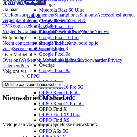
Overige
Ga naar
Motorola Razr 60 Ultra
Telefoons met abonnement
Smartphones
Sim only
Accessoires
Internet
Google
vergelijken
Internet, TV & Bellen
Internet &
Google Pixel 10
TV
Koopjeskelder
Zakelijk
Google Pixel 10a
Vragen & contact
Orderstatus
Retour & reparatie
Nieuws
Google Pixel 10 Pro XL
Hulp nodig?
Google Pixel 10 Pro
Neem contact met ons op
Vind het antwoord op je
Google Pixel 10
vraag
Servicepunt
Openingstijden
Google Pixel 9
Google Pixel 9a
Over Mobiel.nl
Google Pixel 9 Pro XL
Over ons
Werken bij Mobiel.nl
Algemene voorwaarden
Privacy
Overige
statement
Pers
Google Pixel 8a
Volg ons via
OPPO
OPPO Reno
Meld je aan voor de nieuwsbrief
OPPO Reno16 Pro 5G
OPPO Reno16 F 5G
Nieuwsbrief Mobiel.nl
OPPO Reno16 5G
OPPO Reno15 Pro 5G
OPPO Find X
OPPO Find X9 Ultra
OPPO Find X9
Meld je aan voor onze maandelijkse nieuwsbrief:
OPPO A
OPPO A6x 5G
OPPO A6 5G