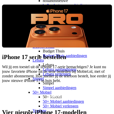
hollandsnieuwe
hollandsnieuwe aanbiedingen
hollandsnieuwe verlengen
Ben
Ben
Ben aanbiedingen
Ben verlengen
Simyo
Simyo
Simyo aanbiedingen
Budget Thuis
Budget Thuis
Budget Thuis aanbiedingen
iPhone 17 serie bestellen
Lebara
Lebara
Wil jij een toestel uit de iPhone 17-serie bemachtigen? Je kunt nu
Lebara aanbiedingen
jouw favoriete iPhone uit de serie bestellen bij Mobiel.nl, met of
Lebara verlengen
zonder abonnement. Hoe sneller jij de telefoon bestelt, hoe eerder jij
Simpel
jouw nieuwe iPhone 17 in huis hebt.
Simpel
Simpel aanbiedingen
50+ Mobiel
Bestel ze nu!
50+ Mobiel
50+ Mobiel aanbiedingen
50+ Mobiel verlengen
Youfone
Vier nieuwe iPhone 17-modellen