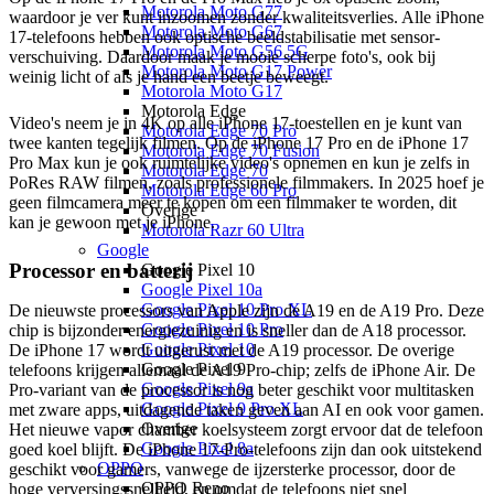
Motorola Moto G77
waardoor je ver kunt inzoomen zonder kwaliteitsverlies. Alle iPhone
Motorola Moto G67
17-telefoons hebben ook optische beeldstabilisatie met sensor-
Motorola Moto G56 5G
verschuiving. Daardoor maak je mooie scherpe foto's, ook bij
Motorola Moto G17 Power
weinig licht of als je hand een beetje beweegt.
Motorola Moto G17
Motorola Edge
Video's neem je in 4K op alle iPhone 17-toestellen en je kunt van
Motorola Edge 70 Pro
twee kanten tegelijk filmen. Op de iPhone 17 Pro en de iPhone 17
Motorola Edge 70 Fusion
Pro Max kun je ook ruimtelijke video's opnemen en kun je zelfs in
Motorola Edge 70
PoRes RAW filmen, zoals professionele filmmakers. In 2025 hoef je
Motorola Edge 60 Pro
geen filmcamera meer te kopen om een filmmaker te worden, dit
Overige
kan je gewoon met je iPhone.
Motorola Razr 60 Ultra
Google
Processor en batterij
Google Pixel 10
Google Pixel 10a
Google Pixel 10 Pro XL
De nieuwste processors van Apple zijn de A19 en de A19 Pro. Deze
Google Pixel 10 Pro
chip is bijzonder energiezuinig en is sneller dan de A18 processor.
Google Pixel 10
De iPhone 17 wordt uitgerust met de A19 processor. De overige
Google Pixel 9
telefoons krijgen allemaal de A19 Pro-chip; zelfs de iPhone Air. De
Google Pixel 9a
Pro-variant van de processor is nog beter geschikt voor multitasken
Google Pixel 9 Pro XL
met zware apps, uitdagende taken geven aan AI en ook voor gamen.
Overige
Het nieuwe vapor chamber koelsysteem zorgt ervoor dat de telefoon
Google Pixel 8a
goed koel blijft. De iPhone 17-Pro-telefoons zijn dan ook uitstekend
OPPO
geschikt voor gamers, vanwege de ijzersterke processor, door de
OPPO Reno
hoge verversingssnelheid, en omdat de telefoons niet snel