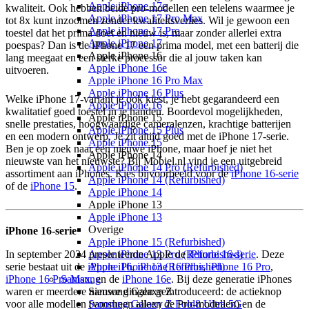
Apple iPhone 17e
kwaliteit. Ook hebben beide pro-modellen een telelens waarmee je
Apple iPhone 17 Pro Max
tot 8x kunt inzoomen zonder kwaliteitsverlies. Wil je gewoon een
Apple iPhone 17 Pro
toestel dat het prima doet en nieuw is, maar zonder allerlei extra
Apple iPhone 17
poespas? Dan is de iPhone 17 een prima model, met een batterij die
Apple iPhone 16
lang meegaat en een sterke processor die al jouw taken kan
Apple iPhone 16e
uitvoeren.
Apple iPhone 16 Pro Max
Apple iPhone 16 Plus
Welke iPhone 17-variant je ook kiest, je hebt gegarandeerd een
Apple iPhone 16
kwalitatief goed toestel in je handen. Boordevol mogelijkheden,
Apple iPhone 15
snelle prestaties, hoogwaardige cameralenzen, krachtige batterijen
Apple iPhone 15 Plus
en een modern ontwerp. Je zit altijd goed met de iPhone 17-serie.
Apple iPhone 15
Ben je op zoek naar een nieuwe iPhone, maar hoef je niet het
Apple iPhone 14
nieuwste van het nieuwste? Bij Mobiel.nl vind je een uitgebreid
Apple iPhone 14 Pro (Refurbished)
assortiment aan iPhones. Kies bijvoorbeeld voor de
iPhone 16-serie
Apple iPhone 14 (Refurbished)
of de
iPhone 15
.
Apple iPhone 14
Apple iPhone 13
Apple iPhone 13
Overige
iPhone 16-serie
Apple iPhone 15 (Refurbished)
Apple iPhone 13 Pro (Refurbished)
In september 2024 presenteerde Apple de
iPhone 16-serie
. Deze
Apple iPhone 13 (Refurbished)
serie bestaat uit de
iPhone 16
,
iPhone 16 Plus
,
iPhone 16 Pro
,
Samsung
iPhone 16 Pro Max
, en de
iPhone 16e
. Bij deze generatie iPhones
Samsung Galaxy Z
waren er meerdere nieuwe dingen geïntroduceerd: de actieknop
Samsung Galaxy Z Fold8 Ultra 5G
voor alle modellen (voorheen alleen de Pro-modellen) en de