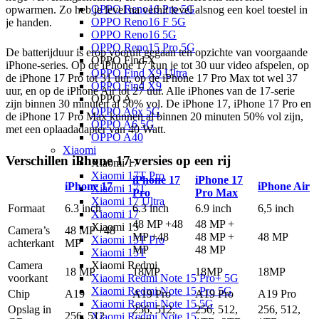
OPPO Reno16 Pro 5G
opwarmen. Zo heb je level na verhit level alsnog een koel toestel in
OPPO Reno16 F 5G
je handen.
OPPO Reno16 5G
OPPO Reno15 Pro 5G
De batterijduur is erop vooruit gegaan ten opzichte van voorgaande
OPPO Find X
iPhone-series. Op de iPhone 17 kun je tot 30 uur video afspelen, op
OPPO Find X9 Ultra
de iPhone 17 Pro tot 31 uur, op de iPhone 17 Pro Max tot wel 37
OPPO Find X9
uur, en op de iPhone Air tot 27 uur. Alle iPhones van de 17-serie
OPPO A
zijn binnen 30 minuten al 50% vol. De iPhone 17, iPhone 17 Pro en
OPPO A6x 5G
de iPhone 17 Pro Max kunnen al binnen 20 minuten 50% vol zijn,
OPPO A6 5G
met een oplaadadapter van 40 Watt.
OPPO A40
Xiaomi
Verschillen iPhone 17-versies op een rij
Xiaomi 17
Xiaomi 17T Pro
iPhone 17
iPhone 17
iPhone 17
iPhone Air
Xiaomi 17T
Pro
Pro Max
Xiaomi 17 Ultra
Formaat
6.3 inch
6.3 inch
6.9 inch
6,5 inch
Xiaomi 17
48 MP +48
48 MP +
Xiaomi 15
Camera’s
48 MP +48
MP +48
48 MP +
48 MP
Xiaomi 15T Pro
achterkant
MP
MP
48 MP
Xiaomi 15T
Xiaomi Redmi
Camera
18 MP
18MP
18MP
18MP
Xiaomi Redmi Note 15 Pro+ 5G
voorkant
Xiaomi Redmi Note 15 Pro 5G
Chip
A19
A19 Pro
A19 Pro
A19 Pro
Xiaomi Redmi Note 15 5G
Opslag in
256, 512,
256, 512,
256, 512,
256, 512
Xiaomi Redmi Note 15