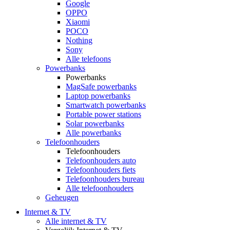
Google
OPPO
Xiaomi
POCO
Nothing
Sony
Alle telefoons
Powerbanks
Powerbanks
MagSafe powerbanks
Laptop powerbanks
Smartwatch powerbanks
Portable power stations
Solar powerbanks
Alle powerbanks
Telefoonhouders
Telefoonhouders
Telefoonhouders auto
Telefoonhouders fiets
Telefoonhouders bureau
Alle telefoonhouders
Geheugen
Internet & TV
Alle internet & TV