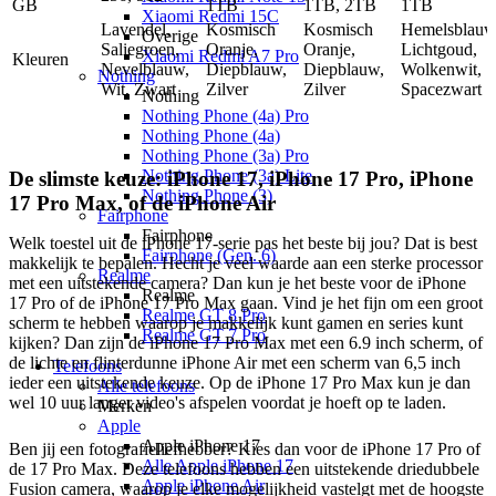
GB
1TB
1TB, 2TB
1TB
Xiaomi Redmi 15C
Lavendel,
Kosmisch
Kosmisch
Hemelsblauw
Overige
Saliegroen,
Oranje,
Oranje,
Lichtgoud,
Xiaomi Redmi A7 Pro
Kleuren
Nevelblauw,
Diepblauw,
Diepblauw,
Wolkenwit,
Nothing
Wit, Zwart
Zilver
Zilver
Spacezwart
Nothing
Nothing Phone (4a) Pro
Nothing Phone (4a)
Nothing Phone (3a) Pro
Nothing Phone (3a) Lite
De slimste keuze: iPhone 17, iPhone 17 Pro, iPhone
Nothing Phone (3)
17 Pro Max, of de iPhone Air
Fairphone
Fairphone
Welk toestel uit de iPhone 17-serie pas het beste bij jou? Dat is best
Fairphone (Gen. 6)
makkelijk te bepalen. Hecht je veel waarde aan een sterke processor
Realme
met een uitstekende camera? Dan kun je het beste voor de iPhone
Realme
17 Pro of de iPhone 17 Pro Max gaan. Vind je het fijn om een groot
Realme GT 8 Pro
scherm te hebben waarop je makkelijk kunt gamen en series kunt
Realme GT 7 Pro
kijken? Dan zijn de iPhone 17 Pro Max met een 6.9 inch scherm, of
de lichte en flinterdunne iPhone Air met een scherm van 6,5 inch
Telefoons
ieder een uitstekende keuze. Op de iPhone 17 Pro Max kun je dan
Alle telefoons
wel 10 uur langer video's afspelen voordat je hoeft op te laden.
Merken
Apple
Apple iPhone 17
Ben jij een fotografieliefhebber? Kies dan voor de iPhone 17 Pro of
Alle Apple iPhone 17
de 17 Pro Max. Deze telefoons hebben een uitstekende driedubbele
Apple iPhone Air
Fusion camera, waarop je elke mogelijkheid vastelgt met de hoogste