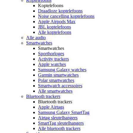
Koptelefoons
Koptelefoons
Draadloze koptelefoons
Noise cancelling koptelefoons
Apple Airpods Max
JBL koptelefoons
Alle koptelefoons
Alle audio
Smartwatches
Smartwatches
Sporthorloges
Activity trackers
Apple watches
Samsung Galaxy watches
Garmin smartwatches
Polar smartwatches
Smartwatch accessoires
Alle smartwatches
Bluetooth trackers
Bluetooth trackers
Apple Airtags
Samsung Galaxy SmartTag
Airtag sleutelhangers
SmartTag sleutelhangers
Alle bluetooth trackers