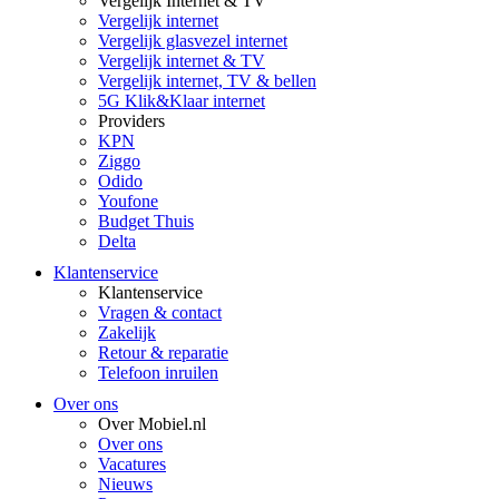
Vergelijk Internet & TV
Vergelijk internet
Vergelijk glasvezel internet
Vergelijk internet & TV
Vergelijk internet, TV & bellen
5G Klik&Klaar internet
Providers
KPN
Ziggo
Odido
Youfone
Budget Thuis
Delta
Klantenservice
Klantenservice
Vragen & contact
Zakelijk
Retour & reparatie
Telefoon inruilen
Over ons
Over Mobiel.nl
Over ons
Vacatures
Nieuws