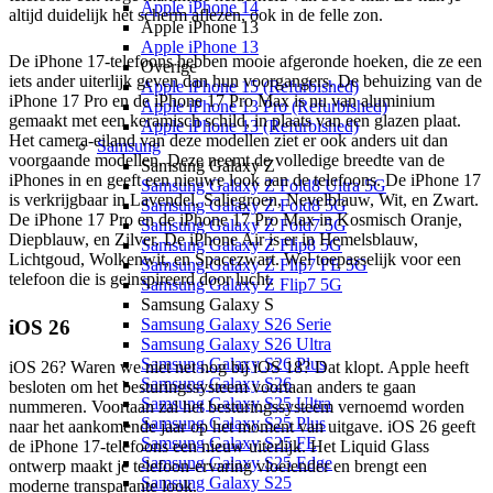
Apple iPhone 14
altijd duidelijk het scherm aflezen, ook in de felle zon.
Apple iPhone 13
Apple iPhone 13
De iPhone 17-telefoons hebben mooie afgeronde hoeken, die ze een
Overige
iets ander uiterlijk geven dan hun voorgangers. De behuizing van de
Apple iPhone 15 (Refurbished)
iPhone 17 Pro en de iPhone 17 Pro Max is nu van aluminium
Apple iPhone 13 Pro (Refurbished)
gemaakt met een keramisch schild, in plaats van een glazen plaat.
Apple iPhone 13 (Refurbished)
Het camera-eiland van deze modellen ziet er ook anders uit dan
Samsung
voorgaande modellen. Deze neemt de volledige breedte van de
Samsung Galaxy Z
iPhones in en geeft een nieuwe look aan de telefoons. De iPhone 17
Samsung Galaxy Z Fold8 Ultra 5G
is verkrijgbaar in Lavendel, Saliegroen, Nevelblauw, Wit, en Zwart.
Samsung Galaxy Z Fold8 5G
De iPhone 17 Pro en de iPhone 17 Pro Max in Kosmisch Oranje,
Samsung Galaxy Z Fold7 5G
Diepblauw, en Zilver. De iPhone Air is er in Hemelsblauw,
Samsung Galaxy Z Flip8 5G
Lichtgoud, Wolkenwit, en Spacezwart. Wel toepasselijk voor een
Samsung Galaxy Z Flip7 FE 5G
telefoon die is geinspireerd door lucht.
Samsung Galaxy Z Flip7 5G
Samsung Galaxy S
Samsung Galaxy S26 Serie
iOS 26
Samsung Galaxy S26 Ultra
Samsung Galaxy S26 Plus
iOS 26? Waren we niet net nog bij iOS 18? Dat klopt. Apple heeft
Samsung Galaxy S26
besloten om het besturingssysteem voortaan anders te gaan
Samsung Galaxy S25 Ultra
nummeren. Voortaan zal het besturingssysteem vernoemd worden
Samsung Galaxy S25 Plus
naar het aankomende jaar op het moment van uitgave. iOS 26 geeft
Samsung Galaxy S25 FE
de iPhone 17-telefoons een nieuw uiterlijk. Het Liquid Glass
Samsung Galaxy S25 Edge
ontwerp maakt je telefoon-ervaring vloeiender en brengt een
Samsung Galaxy S25
moderne transparante look.