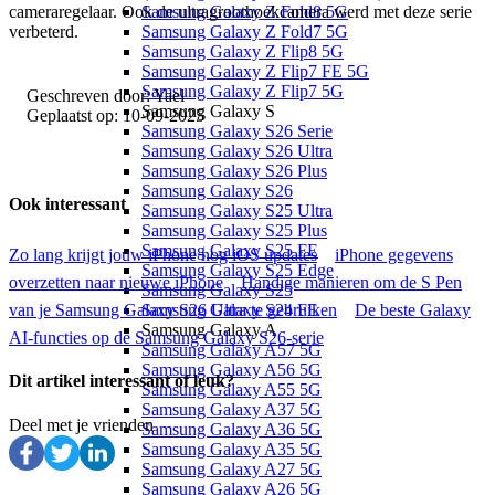
Samsung Galaxy Z Fold8 5G
cameraregelaar. Ook de ultragroothoekcamera werd met deze serie
Samsung Galaxy Z Fold7 5G
verbeterd.
Samsung Galaxy Z Flip8 5G
Samsung Galaxy Z Flip7 FE 5G
Samsung Galaxy Z Flip7 5G
Geschreven door:
Yael
Samsung Galaxy S
Geplaatst op:
10-09-2025
Samsung Galaxy S26 Serie
Samsung Galaxy S26 Ultra
Samsung Galaxy S26 Plus
Samsung Galaxy S26
Ook interessant
Samsung Galaxy S25 Ultra
Samsung Galaxy S25 Plus
Samsung Galaxy S25 FE
Zo lang krijgt jouw iPhone nog iOS updates
iPhone gegevens
Samsung Galaxy S25 Edge
overzetten naar nieuwe iPhone
Handige manieren om de S Pen
Samsung Galaxy S25
van je Samsung Galaxy S26 Ultra te gebruiken
Samsung Galaxy S24 FE
De beste Galaxy
Samsung Galaxy A
AI-functies op de Samsung Galaxy S26-serie
Samsung Galaxy A57 5G
Samsung Galaxy A56 5G
Dit artikel interessant of leuk?
Samsung Galaxy A55 5G
Samsung Galaxy A37 5G
Deel met je vrienden
Samsung Galaxy A36 5G
Samsung Galaxy A35 5G
Samsung Galaxy A27 5G
Samsung Galaxy A26 5G