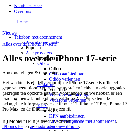
Klantenservice
Over ons
Home
Nieuws
Telefoon met abonnement
Alle abonnementen
Alles over de iPhone 17-serie
Populair
Alle providers
Alles over de iPhone 17-serie
Providers
Odido
Odido
Aankondigingen & Geruchten
Odido aanbiedingen
Odido verlengen
Het wachten is eindelijk voorbij: de iPhone 17-serie is officieel
Vodafone
gepresenteerd door Apple. Deze toestellen hebben mooie upgrades
Vodafone
gekregen ten opzichte van hun voorgangers en we hebben er een
Vodafone aanbiedingen
prachtig nieuw familielid bij: de iPhone Air. Wij zetten alle
Vodafone verlengen
belangrijke informatie over de iPhone 17, iPhone 17 Pro, iPhone 17
KPN
Pro Max, en de iPhone Air op een rij.
KPN
KPN aanbiedingen
Bij Mobiel.nl kun je terecht voor een
iPhone met abonnement
,
KPN verlengen
iPhones los
en
accessoires voor je iPhone
.
hollandsnieuwe