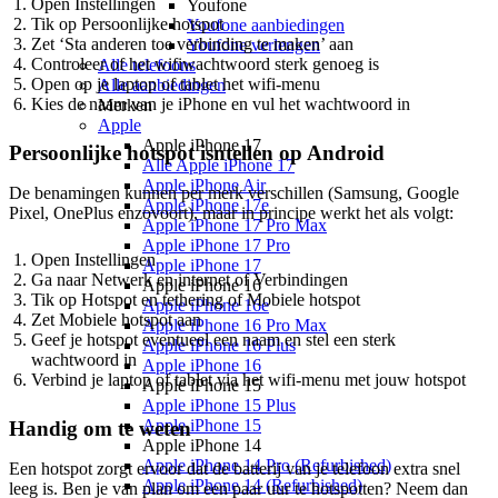
Open Instellingen
Youfone
Tik op Persoonlijke hotspot
Youfone aanbiedingen
Zet ‘Sta anderen toe verbinding te maken’ aan
Youfone verlengen
Controleer of het wifiwachtwoord sterk genoeg is
Alle telefoons
Open op je laptop of tablet het wifi-menu
Alle aanbiedingen
Kies de naam van je iPhone en vul het wachtwoord in
Merken
Apple
Apple iPhone 17
Persoonlijke hotspot isntellen op Android
Alle Apple iPhone 17
Apple iPhone Air
De benamingen kunnen per merk verschillen (Samsung, Google
Apple iPhone 17e
Pixel, OnePlus enzovoort), maar in principe werkt het als volgt:
Apple iPhone 17 Pro Max
Apple iPhone 17 Pro
Open Instellingen
Apple iPhone 17
Ga naar Netwerk en internet of Verbindingen
Apple iPhone 16
Tik op Hotspot en tethering of Mobiele hotspot
Apple iPhone 16e
Zet Mobiele hotspot aan
Apple iPhone 16 Pro Max
Geef je hotspot eventueel een naam en stel een sterk
Apple iPhone 16 Plus
wachtwoord in
Apple iPhone 16
Verbind je laptop of tablet via het wifi-menu met jouw hotspot
Apple iPhone 15
Apple iPhone 15 Plus
Apple iPhone 15
Handig om te weten
Apple iPhone 14
Apple iPhone 14 Pro (Refurbished)
Een hotspot zorgt ervoor dat de batterij van je telefoon extra snel
Apple iPhone 14 (Refurbished)
leeg is. Ben je van plan om een paar uur te hotspotten? Neem dan