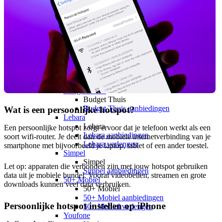
hollandsnieuwe
hollandsnieuwe aanbiedingen
hollandsnieuwe verlengen
Ben
Ben
Ben aanbiedingen
Ben verlengen
Simyo
Simyo
Simyo aanbiedingen
Budget Thuis
Budget Thuis
Budget Thuis aanbiedingen
Wat is een persoonlijke hotspot?
Lebara
Lebara
Een persoonlijke hotspot zorgt ervoor dat je telefoon werkt als een
Lebara aanbiedingen
soort wifi-router. Je deelt dan de mobiele internetverbinding van je
Lebara verlengen
smartphone met bijvoorbeeld je laptop, tablet of een ander toestel.
Simpel
Simpel
Let op: apparaten die verbonden zijn met jouw hotspot gebruiken
Simpel aanbiedingen
data uit je mobiele bundel. Vooral videobellen, streamen en grote
50+ Mobiel
downloads kunnen veel data verbruiken.
50+ Mobiel
50+ Mobiel aanbiedingen
Persoonlijke hotspot instellen op iPhone
50+ Mobiel verlengen
Youfone