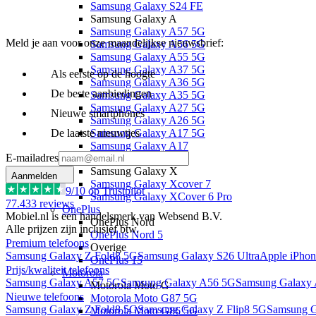
Samsung Galaxy S24 FE
Samsung Galaxy A
Samsung Galaxy A57 5G
Meld je aan voor onze maandelijkse nieuwsbrief:
Samsung Galaxy A56 5G
Samsung Galaxy A55 5G
Samsung Galaxy A37 5G
Als eerste op de hoogte
Samsung Galaxy A36 5G
De beste aanbiedingen
Samsung Galaxy A35 5G
Samsung Galaxy A27 5G
Nieuwe smartphones
Samsung Galaxy A26 5G
De laatste nieuwtjes
Samsung Galaxy A17 5G
Samsung Galaxy A17
E-mailadres
Samsung Galaxy A16
Samsung Galaxy X
Aanmelden
Samsung Galaxy Xcover 7
9
/10 op Trustpilot
Samsung Galaxy XCover 6 Pro
77.433
reviews
OnePlus
Mobiel.nl is een handelsmerk van Websend B.V.
OnePlus Nord
Alle prijzen zijn inclusief btw.
OnePlus Nord 5
Premium telefoons
Overige
Samsung Galaxy Z Fold8 5G
Samsung Galaxy S26 Ultra
Apple iPhon
OnePlus 15
Prijs/kwaliteit telefoons
Motorola
Samsung Galaxy A57 5G
Samsung Galaxy A56 5G
Samsung Galaxy
Motorola Moto G
Nieuwe telefoons
Motorola Moto G87 5G
Samsung Galaxy Z Fold8 5G
Samsung Galaxy Z Flip8 5G
Samsung G
Motorola Moto G86 5G