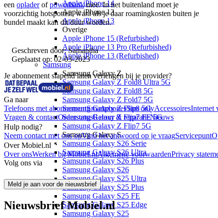
Apple iPhone 14
een
oplader
of
powerbank
mee. In het buitenland moet je
Apple iPhone 13
voorzichtig hotspotten, want als je daar roamingkosten buiten je
Apple iPhone 13
bundel maakt kan dit duur worden.
Overige
Apple iPhone 15 (Refurbished)
Apple iPhone 13 Pro (Refurbished)
Geschreven door:
Samantha
Apple iPhone 13 (Refurbished)
Geplaatst op:
02-03-2023
Samsung
Samsung Galaxy Z
Je abonnement slapend laten verlengen bij je provider?
Samsung Galaxy Z Fold8 Ultra 5G
Samsung Galaxy Z Fold8 5G
Ga naar
Samsung Galaxy Z Fold7 5G
Telefoons met abonnement
Smartphones
Sim only
Accessoires
Internet 
Samsung Galaxy Z Flip8 5G
Vragen & contact
Orderstatus
Retour & reparatie
Nieuws
Samsung Galaxy Z Flip7 FE 5G
Samsung Galaxy Z Flip7 5G
Hulp nodig?
Samsung Galaxy S
Neem contact met ons op
Vind het antwoord op je vraag
Servicepunt
O
Samsung Galaxy S26 Serie
Over Mobiel.nl
Samsung Galaxy S26 Ultra
Over ons
Werken bij Mobiel.nl
Algemene voorwaarden
Privacy statem
Samsung Galaxy S26 Plus
Volg ons via
Samsung Galaxy S26
Samsung Galaxy S25 Ultra
Meld je aan voor de nieuwsbrief
Samsung Galaxy S25 Plus
Samsung Galaxy S25 FE
Nieuwsbrief Mobiel.nl
Samsung Galaxy S25 Edge
Samsung Galaxy S25