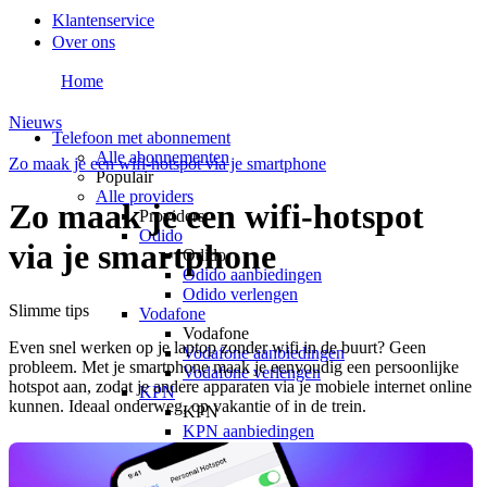
Klantenservice
Over ons
Home
Nieuws
Telefoon met abonnement
Alle abonnementen
Zo maak je een wifi-hotspot via je smartphone
Populair
Alle providers
Zo maak je een wifi-hotspot
Providers
Odido
via je smartphone
Odido
Odido aanbiedingen
Odido verlengen
Slimme tips
Vodafone
Vodafone
Even snel werken op je laptop zonder wifi in de buurt? Geen
Vodafone aanbiedingen
probleem. Met je smartphone maak je eenvoudig een persoonlijke
Vodafone verlengen
hotspot aan, zodat je andere apparaten via je mobiele internet online
KPN
kunnen. Ideaal onderweg, op vakantie of in de trein.
KPN
KPN aanbiedingen
KPN verlengen
hollandsnieuwe