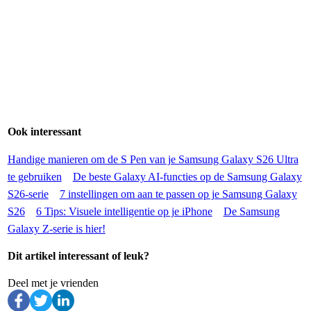
Ook interessant
Handige manieren om de S Pen van je Samsung Galaxy S26 Ultra
te gebruiken
De beste Galaxy AI-functies op de Samsung Galaxy
S26-serie
7 instellingen om aan te passen op je Samsung Galaxy
S26
6 Tips: Visuele intelligentie op je iPhone
De Samsung
Galaxy Z-serie is hier!
Dit artikel interessant of leuk?
Deel met je vrienden