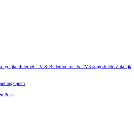
vergelijken
Internet, TV & Bellen
Internet & TV
Koopjeskelder
Zakelijk
peningstijden
ent
Pers