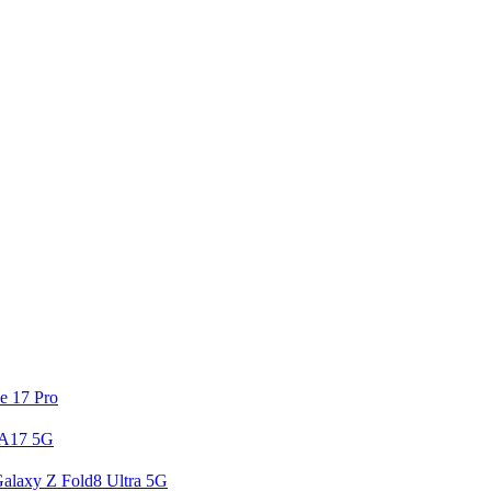
e 17 Pro
 A17 5G
alaxy Z Fold8 Ultra 5G