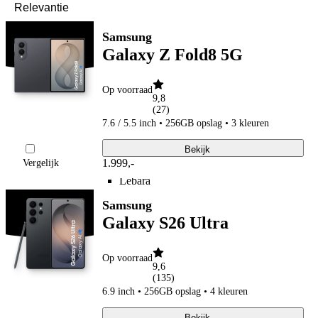
hollandsnieuwe
hollandsnieuwe aanbiedingen
hollandsnieuwe verlengen
Samsung
Ben
Galaxy Z Fold8 5G
Ben
Ben aanbiedingen
Ben verlengen
Op voorraad
Simyo
9,8
Simyo
(
27
)
Simyo aanbiedingen
7.6 / 5.5 inch • 256GB opslag • 3 kleuren
Budget Thuis
Budget Thuis
Bekijk
Budget Thuis aanbiedingen
1.999
,
-
Vergelijk
Lebara
Lebara
Lebara aanbiedingen
Samsung
Lebara verlengen
Simpel
Galaxy S26 Ultra
Simpel
Simpel aanbiedingen
50+ Mobiel
Op voorraad
9,6
50+ Mobiel
(
135
)
50+ Mobiel aanbiedingen
6.9 inch • 256GB opslag • 4 kleuren
50+ Mobiel verlengen
Youfone
Bekijk