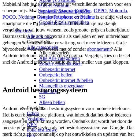
Apple vs Samsung
Mobiel.nl heb je de ruime keuze uit verschillende merken voor een 
iOS vs Android
scherpe prijs. Met 
Samsung
, 
Xiaomi
, 
OnePlus
, 
OPPO
, 
Motorola
, 
Apple iPhones vergelijken
Samsung Galaxy vergelijken
POCO
, 
Nothing
, 
Google
, 
Fairphone
 en 
Realme
 is er altijd wel een 
Google Pixels vergelijken
smartphone die bij je past. Door te filteren kun je makkelijk 
vergelijken op al jouw wensen, zoals grootte, prijs en batterijduur. 
Sim only
Daarnaast kan je ook nog extra's als snelladen en een uitbreidbaar 
Alle sim only
Categorieën
geheugen selecteren. Maar er valt nog veel meer te kiezen. Ga je 
Alle categorieën
bijvoorbeeld voor een toestel met of zonder 
abonnement
? Alle 
Alle categorieën
Android telefoons vind je op deze pagina. Vergelijk, kies en bestel 
Alle Alle categorieën
snel de Android telefoon waar jouw hart sneller van gaat kloppen. 
Zonder aansluitkosten
Onbeperkt internet
Onbeperkt bellen
Onbeperkt internet & bellen
Maandelijks opzegbaar
Android besturingssysteem
Data only
5G
Alleen bellen
Providers
Android is een populair besturingssysteem voor mobiele telefoons. 
Odido
Het is een open-source platform, wat inhoudt dat het door iedereen 
Vodafone
aangepast en gebruikt mag worden. Ondanks dat wordt het door de 
KPN
meeste gebruikers gezien als het besturingssysteem van Google. Dat 
hollandsnieuwe
merk richt zich voornamelijk op het ontwikkelen en updaten van het 
Ben