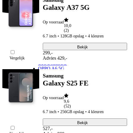
Samsung
Google Pixel 9 Pro XL
Galaxy A37 5G
OPPO
OPPO Reno
OPPO Reno16 Pro 5G
Op voorraad
OPPO Reno16 F 5G
10,0
(
2
)
OPPO Reno16 5G
OPPO Reno15 Pro 5G
6.7 inch • 128GB opslag • 4 kleuren
OPPO Reno14 5G
OPPO Find X
Bekijk
OPPO Find X9 Ultra
299
,
-
OPPO A
Advies
429,-
Vergelijk
OPPO A6x 5G
OPPO A6 5G
OPPO A40
Samsung
Xiaomi
Galaxy S25 FE
Xiaomi 17
Xiaomi 17T Pro
Xiaomi 17T
Op voorraad
Xiaomi 17 Ultra
9,6
Xiaomi 17
(
52
)
Xiaomi 15
6.7 inch • 256GB opslag • 4 kleuren
Xiaomi 15T Pro
Xiaomi 15T
Bekijk
Xiaomi Redmi
527
,
-
Xiaomi Redmi Note 15 Pro+ 5G