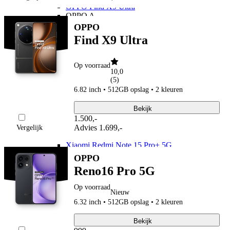
OPPO Find X9 Ultra
OPPO A
OPPO A6x 5G
OPPO
OPPO A6 5G
Find X9 Ultra
OPPO A40
Xiaomi
Xiaomi 17
Op voorraad
Xiaomi 17T Pro
10,0
Xiaomi 17T
(
5
)
Xiaomi 17 Ultra
6.82 inch • 512GB opslag • 2 kleuren
Xiaomi 17
Xiaomi 15
Bekijk
Xiaomi 15T Pro
1.500
,
-
Xiaomi 15T
Advies
1.699,-
Vergelijk
Xiaomi Redmi
Xiaomi Redmi Note 15 Pro+ 5G
Xiaomi Redmi Note 15 Pro 5G
OPPO
Xiaomi Redmi Note 15 5G
Reno16 Pro 5G
Xiaomi Redmi Note 15
Xiaomi Redmi 15C
Op voorraad
Overige
Nieuw
Xiaomi Redmi A7 Pro
6.32 inch • 512GB opslag • 2 kleuren
Nothing
Nothing
Bekijk
Nothing Phone (4a) Pro