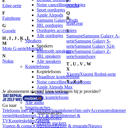
E
P
Noise cancelling oordopjes
Edge-serie
POCO
Sport oordopjes
F
Q
Apple Airpods
Fairphone
R
Samsung Galaxy Buds
RugGear
JBL oordopjes
G
Oordopjes accessoires
Google
S
Alle oordopjes
Samsung
Samsung Galaxy A-
H
,
I
,
J
,
K
,
L
Speakers
serie
Samsung Galaxy S-
M
Speakers
serie
Samsung Galaxy S24-
Moto G-serie
Motorola
Bluetooth speakers
serie
Samsung Galaxy Z-
N
JBL speakers
serie
Sonim
Sony
Nokia
Alle speakers
T
,
U
,
V
,
W
Koptelefoons
X
Koptelefoons
Xiaomi
Xiaomi Redmi-serie
Draadloze koptelefoons
Y
,
Z
,
#
Noise cancelling koptelefoons
Apple Airpods Max
Je abonnement slapend laten verlengen bij je provider?
JBL koptelefoons
Alle koptelefoons
Alle audio
Ga naar
Smartwatches
Telefoons met abonnement
Smartphones
Sim only
Accessoires
Internet
Smartwatches
vergelijken
Internet, TV & Bellen
Internet &
Sporthorloges
TV
Koopjeskelder
Zakelijk
Activity trackers
Vragen & contact
Orderstatus
Retour & reparatie
Nieuws