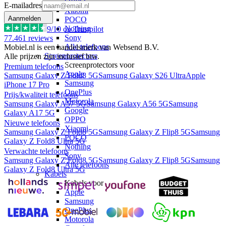
OPPO
E-mailadres
Xiaomi
Aanmelden
POCO
Nothing
9
/10 op Trustpilot
Sony
77.461
reviews
Alle telefoons
Mobiel.nl is een handelsmerk van Websend B.V.
Screenprotectors
Alle prijzen zijn inclusief btw.
Screenprotectors voor
Premium telefoons
Apple
Samsung Galaxy Z Fold8 5G
Samsung Galaxy S26 Ultra
Apple
Samsung
iPhone 17 Pro
OnePlus
Prijs/kwaliteit telefoons
Motorola
Samsung Galaxy A57 5G
Samsung Galaxy A56 5G
Samsung
Google
Galaxy A17 5G
OPPO
Nieuwe telefoons
Xiaomi
Samsung Galaxy Z Fold8 5G
Samsung Galaxy Z Flip8 5G
Samsung
POCO
Galaxy Z Fold8 Ultra 5G
Nothing
Verwachte telefoons
Sony
Samsung Galaxy Z Fold8 5G
Samsung Galaxy Z Flip8 5G
Samsung
Alle telefoons
Galaxy Z Fold8 Ultra 5G
Kabels
Kabels voor
Apple
Samsung
OnePlus
Motorola