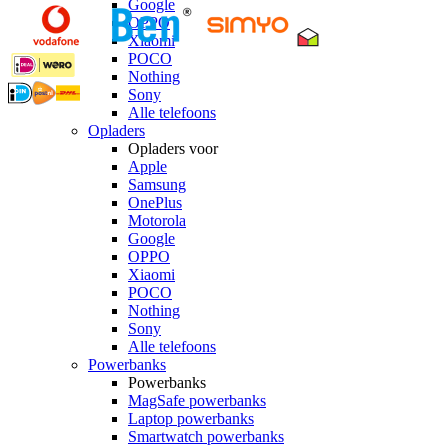
Google
OPPO
Xiaomi
POCO
Nothing
Sony
Alle telefoons
Opladers
Opladers voor
Apple
Samsung
OnePlus
Motorola
Google
OPPO
Xiaomi
POCO
Nothing
Sony
Alle telefoons
Powerbanks
Powerbanks
MagSafe powerbanks
Laptop powerbanks
Smartwatch powerbanks