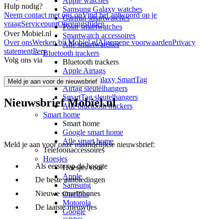
Apple watches
Hulp nodig?
Samsung Galaxy watches
Neem contact met ons op
Vind het antwoord op je
Garmin smartwatches
vraag
Servicepunt
Openingstijden
Polar smartwatches
Over Mobiel.nl
Smartwatch accessoires
Over ons
Werken bij Mobiel.nl
Algemene voorwaarden
Privacy
Alle smartwatches
statement
Pers
Bluetooth trackers
Volg ons via
Bluetooth trackers
Apple Airtags
Samsung Galaxy SmartTag
Meld je aan voor de nieuwsbrief
Airtag sleutelhangers
SmartTag sleutelhangers
Nieuwsbrief Mobiel.nl
Alle bluetooth trackers
Smart home
Smart home
Google smart home
Alle smart home
Meld je aan voor onze maandelijkse nieuwsbrief:
Telefoonaccessoires
Hoesjes
Als eerste op de hoogte
Hoesjes voor
Apple
De beste aanbiedingen
Samsung
Nieuwe smartphones
OnePlus
Motorola
De laatste nieuwtjes
Google