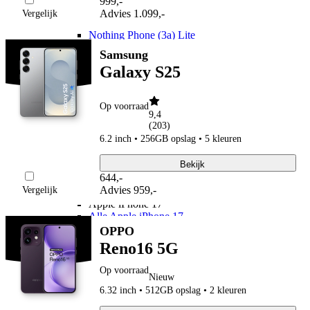
999
,
-
Nothing Phone (4a)
Advies
1.099,-
Vergelijk
Nothing Phone (3a) Pro
Nothing Phone (3a) Lite
Nothing Phone (3)
Samsung
Fairphone
Galaxy S25
Fairphone
Fairphone (Gen. 6)
Realme
Op voorraad
Realme
9,4
Realme GT 8 Pro
(
203
)
Realme GT 7 Pro
6.2 inch • 256GB opslag • 5 kleuren
Telefoons
Bekijk
Alle telefoons
644
,
-
Merken
Advies
959,-
Vergelijk
Apple
Apple iPhone 17
Alle Apple iPhone 17
Apple iPhone Air
OPPO
Apple iPhone 17e
Reno16 5G
Apple iPhone 17 Pro Max
Apple iPhone 17 Pro
Op voorraad
Nieuw
Apple iPhone 17
Apple iPhone 16
6.32 inch • 512GB opslag • 2 kleuren
Apple iPhone 16e