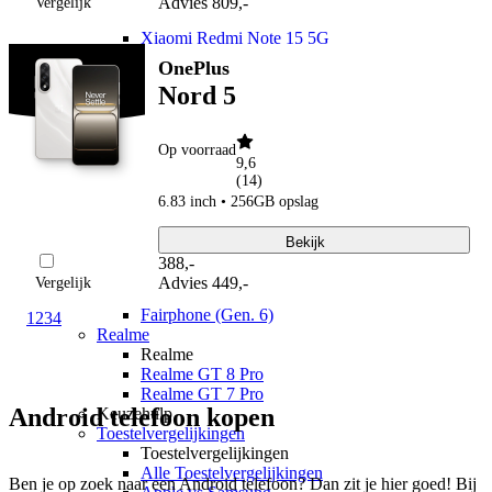
Advies
809,-
Vergelijk
Xiaomi Redmi Note 15 Pro 5G
Xiaomi Redmi Note 15 5G
Xiaomi Redmi Note 15
OnePlus
Xiaomi Redmi 15C
Nord 5
Overige
Xiaomi Redmi A7 Pro
Nothing
Op voorraad
Nothing
9,6
Nothing Phone (4a) Pro
(
14
)
Nothing Phone (4a)
6.83 inch • 256GB opslag
Nothing Phone (3a) Pro
Nothing Phone (3a) Lite
Bekijk
Nothing Phone (3)
388
,
-
Fairphone
Advies
449,-
Vergelijk
Fairphone
Fairphone (Gen. 6)
1
2
3
4
Realme
Realme
Realme GT 8 Pro
Realme GT 7 Pro
Android telefoon kopen
Keuzehulp
Toestelvergelijkingen
Toestelvergelijkingen
Alle Toestelvergelijkingen
Ben je op zoek naar een Android telefoon? Dan zit je hier goed! Bij 