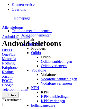
Klantenservice
Over ons
Homepage
Alle telefoons
Telefoon met abonnement
Alle abonnementen
Android telefoons
Populair
Android telefoons
Alle providers
Providers
OPPO
Odido
OnePlus
Odido
Motorola
Odido aanbiedingen
Nothing
Odido verlengen
Fairphone
Vodafone
Realme
Vodafone
Xiaomi
Vodafone aanbiedingen
POCO
Vodafone verlengen
Google
KPN
Telefoon inruilen
KPN
Filters
KPN aanbiedingen
73
resultaten
KPN verlengen
|
hollandsnieuwe