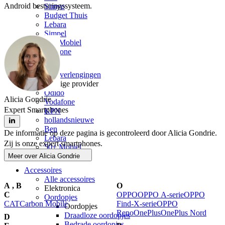
Android besturingssysteem.  
Simyo
Budget Thuis
Lebara
Simpel
50+ Mobiel
Youfone
Verlengen
Alle verlengingen
Huidige provider
Odido
Alicia Gondrie
Vodafone
Expert Smartphones
KPN
hollandsnieuwe
Ben
De informatie op deze pagina is gecontroleerd door Alicia Gondrie.
Lebara
Zij is onze expert smartphones.
50+ Mobiel
Youfone
Meer over
Alicia Gondrie
Accessoires
Alle accessoires
A
,
B
O
Elektronica
C
OPPO
OPPO A-serie
OPPO
Oordopjes
CAT
Carbon Mobile
Find-X-serie
OPPO
Oordopjes
Reno
OnePlus
OnePlus Nord
Draadloze oordopjes
D
Bedrade oordopjes