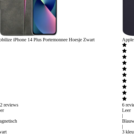
bilize
iPhone 14 Plus Portemonnee Hoesje Zwart
Apple
2
reviews
6
revi
er
Leer
|
gnetisch
Blau
|
art
3 kleu