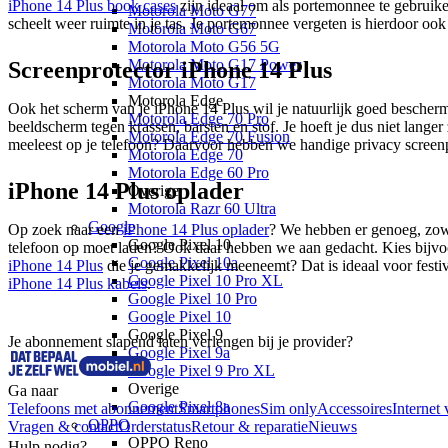
iPhone 14 Plus book cases
zijn ideaal om als portemonnee te gebruike
Motorola Moto G77
scheelt weer ruimte in je tas. Je portemonnee vergeten is hierdoor ook
Motorola Moto G67
Motorola Moto G56 5G
Motorola Moto G17 Power
Screenprotector iPhone 14 Plus
Motorola Moto G17
Motorola Edge
Ook het scherm van je iPhone 14 Plus wil je natuurlijk goed besche
Motorola Edge 70 Pro
beeldscherm tegen krassen, barsten en stof. Je hoeft je dus niet lang
Motorola Edge 70 Fusion
meeleest op je telefoon? Daarvoor hebben we handige privacy screenpr
Motorola Edge 70
Motorola Edge 60 Pro
iPhone 14 Plus oplader
Overige
Motorola Razr 60 Ultra
Google
Op zoek naar een
iPhone 14 Plus oplader
? We hebben er genoeg, zow
Google Pixel 10
telefoon op moet laden? Ook daar hebben we aan gedacht. Kies bijv
Google Pixel 10a
iPhone 14 Plus
die je gemakkelijk meeneemt? Dat is ideaal voor festi
Google Pixel 10 Pro XL
iPhone 14 Plus kabels
.
Google Pixel 10 Pro
Google Pixel 10
Google Pixel 9
Je abonnement slapend laten verlengen bij je provider?
Google Pixel 9a
Google Pixel 9 Pro XL
Overige
Ga naar
Google Pixel 8a
Telefoons met abonnement
Smartphones
Sim only
Accessoires
Internet 
OPPO
Vragen & contact
Orderstatus
Retour & reparatie
Nieuws
OPPO Reno
Hulp nodig?