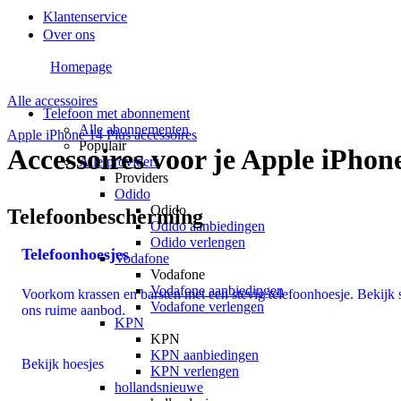
Klantenservice
Over ons
Homepage
Alle accessoires
Telefoon met abonnement
Alle abonnementen
Apple iPhone 14 Plus accessoires
Populair
Accessoires voor je Apple iPhon
Alle providers
Providers
Odido
Odido
Telefoonbescherming
Odido aanbiedingen
Odido verlengen
Telefoonhoesjes
Vodafone
Vodafone
Vodafone aanbiedingen
Voorkom krassen en barsten met een stevig telefoonhoesje. Bekijk 
Vodafone verlengen
ons ruime aanbod.
KPN
KPN
KPN aanbiedingen
Bekijk hoesjes
KPN verlengen
hollandsnieuwe