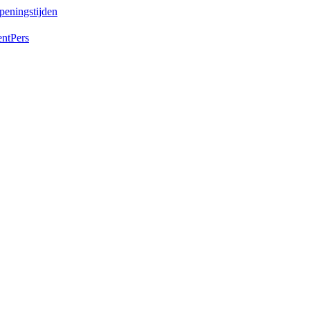
peningstijden
ent
Pers