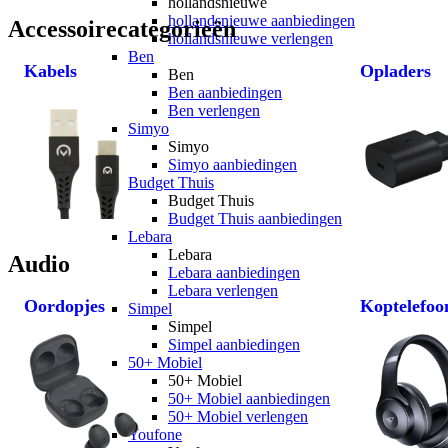
hollandsnieuwe
hollandsnieuwe aanbiedingen
Accessoirecategorieën
hollandsnieuwe verlengen
Ben
Kabels
Opladers
Ben
Ben aanbiedingen
Ben verlengen
Simyo
Simyo
Simyo aanbiedingen
Budget Thuis
Budget Thuis
Budget Thuis aanbiedingen
Lebara
Lebara
Audio
Lebara aanbiedingen
Lebara verlengen
Oordopjes
Koptelefoo
Simpel
Simpel
Simpel aanbiedingen
50+ Mobiel
50+ Mobiel
50+ Mobiel aanbiedingen
50+ Mobiel verlengen
Youfone