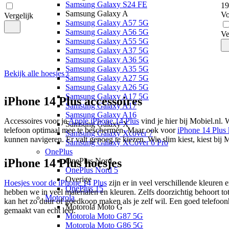
Samsung Galaxy S24 FE
19
Samsung Galaxy A
Vo
Vergelijk
Samsung Galaxy A57 5G
Samsung Galaxy A56 5G
Ve
Samsung Galaxy A55 5G
Samsung Galaxy A37 5G
Samsung Galaxy A36 5G
Samsung Galaxy A35 5G
Bekijk alle hoesjes ›
Samsung Galaxy A27 5G
Samsung Galaxy A26 5G
Samsung Galaxy A17 5G
iPhone 14 Plus accessoires
Samsung Galaxy A17
Samsung Galaxy A16
Accessoires voor je
Apple iPhone 14 Plus
vind je hier bij Mobiel.nl. 
Samsung Galaxy X
telefoon optimaal mee te beschermen. Maar ook voor
iPhone 14 Plus 
Samsung Galaxy Xcover 7
kunnen navigeren. Er valt genoeg te kiezen. Wie slim kiest, kiest bij 
Samsung Galaxy XCover 6 Pro
OnePlus
iPhone 14 Plus hoesjes
OnePlus Nord
OnePlus Nord 5
Overige
Hoesjes voor de iPhone 14 Plus
zijn er in veel verschillende kleuren
OnePlus 15
hebben we in veel materialen en kleuren. Zelfs doorzichtig behoort t
Motorola
kan het zo duur of goedkoop maken als je zelf wil. Een goed telefoonho
Motorola Moto G
gemaakt van echt leer.
Motorola Moto G87 5G
Motorola Moto G86 5G