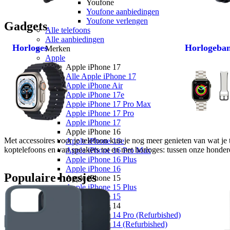
Youfone
Youfone aanbiedingen
Youfone verlengen
Gadgets
Alle telefoons
Alle aanbiedingen
Horloges
Horlogeba
Merken
Apple
Apple iPhone 17
Alle Apple iPhone 17
Apple iPhone Air
Apple iPhone 17e
Apple iPhone 17 Pro Max
Apple iPhone 17 Pro
Apple iPhone 17
Apple iPhone 16
Met accessoires voor je telefoon kun je nog meer genieten van wat je 
Apple iPhone 16e
koptelefoons en van speakers tot en met horloges: tussen onze honderde
Apple iPhone 16 Pro Max
Apple iPhone 16 Plus
Apple iPhone 16
Populaire hoesjes
Apple iPhone 15
Apple iPhone 15 Plus
Apple iPhone 15
Apple iPhone 14
Apple iPhone 14 Pro (Refurbished)
Apple iPhone 14 (Refurbished)