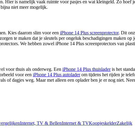
n. Hier is namelijk vaak ruimte voor pasjes en wat kleingeld. Zo hoef j
 bijna niet meer mogelijk.
rmen. Kies daarom slim voor een
iPhone 14 Plus screenprotector
. Dit on
er zorgen te maken dat je sleutels per ongeluk beschadigingen maken op 
otectors. We hebben zowel iPhone 14 Plus screenprotectors van plastic
el voor thuis als onderweg. Een
iPhone 14 Plus thuislader
is het stand
oorbeeld voor een
iPhone 14 Plus autolader
om tijdens het rijden je tele
vals of dagjes weg. Maar met alleen een oplader ben je er nog niet. Ne
vergelijken
Internet, TV & Bellen
Internet & TV
Koopjeskelder
Zakelijk