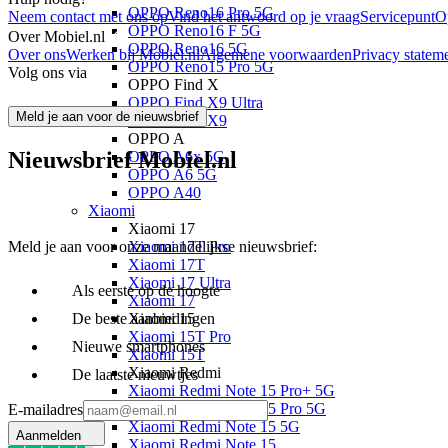
OPPO Reno16 Pro 5G
Neem contact met ons op
Vind het antwoord op je vraag
Servicepunt
O
OPPO Reno16 F 5G
Over Mobiel.nl
OPPO Reno16 5G
Over ons
Werken bij Mobiel.nl
Algemene voorwaarden
Privacy statem
OPPO Reno15 Pro 5G
Volg ons via
OPPO Find X
OPPO Find X9 Ultra
Meld je aan voor de nieuwsbrief
OPPO Find X9
OPPO A
Nieuwsbrief Mobiel.nl
OPPO A6x 5G
OPPO A6 5G
OPPO A40
Xiaomi
Xiaomi 17
Meld je aan voor onze maandelijkse nieuwsbrief:
Xiaomi 17T Pro
Xiaomi 17T
Xiaomi 17 Ultra
Als eerste op de hoogte
Xiaomi 17
De beste aanbiedingen
Xiaomi 15
Xiaomi 15T Pro
Nieuwe smartphones
Xiaomi 15T
Xiaomi Redmi
De laatste nieuwtjes
Xiaomi Redmi Note 15 Pro+ 5G
Xiaomi Redmi Note 15 Pro 5G
E-mailadres
Xiaomi Redmi Note 15 5G
Aanmelden
Xiaomi Redmi Note 15