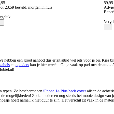
,
95
59
,
95
or 23:59 besteld, morgen in huis
Advie
Beper
rgelijk
Vergel
We hebben een groot aanbod dus er zit altijd wel iets voor je bij. Kies 
kabels
en
opladers
kan je hier terecht. Ga je vaak op pad met de auto of
Mobiel.nl!
 en typen. Zo beschermt een
iPhone 14 Plus back cover
alleen de achter
ot de mogelijkheden! Zo kan iedereen nog steeds het mooie design van 
esje hoeft namelijk niet duur te zijn. Het verschil zit vaak in de mater