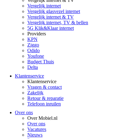
Vergelijk Internet & TV
Vergelijk internet
Vergelijk glasvezel internet
Vergelijk internet & TV
Vergelijk internet, TV & bellen
5G Klik&Klaar internet
Providers
KPN
Ziggo
Odido
Youfone
Budget Thuis
Delta
Klantenservice
Klantenservice
Vragen & contact
Zakelijk
Retour & reparatie
Telefoon inruilen
Over ons
Over Mobiel.nl
Over ons
Vacatures
Nieuws