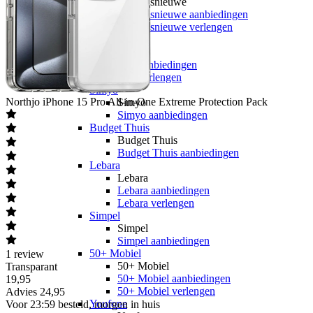
hollandsnieuwe
hollandsnieuwe aanbiedingen
hollandsnieuwe verlengen
Ben
Ben
Ben aanbiedingen
Ben verlengen
Simyo
Northjo
iPhone 15 Pro All-in-One Extreme Protection Pack
Simyo
Simyo aanbiedingen
Budget Thuis
Budget Thuis
Budget Thuis aanbiedingen
Lebara
Lebara
Lebara aanbiedingen
Lebara verlengen
Simpel
Simpel
Simpel aanbiedingen
50+ Mobiel
1
review
50+ Mobiel
Transparant
50+ Mobiel aanbiedingen
19
,
95
50+ Mobiel verlengen
Advies
24,95
Youfone
Voor 23:59 besteld, morgen in huis