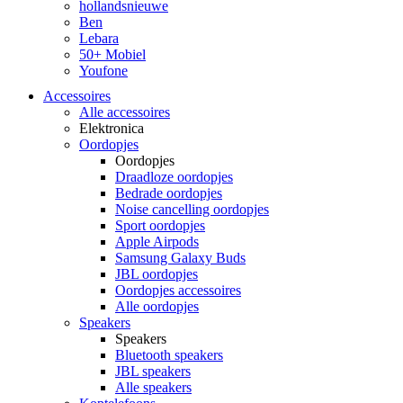
hollandsnieuwe
Ben
Lebara
50+ Mobiel
Youfone
Accessoires
Alle accessoires
Elektronica
Oordopjes
Oordopjes
Draadloze oordopjes
Bedrade oordopjes
Noise cancelling oordopjes
Sport oordopjes
Apple Airpods
Samsung Galaxy Buds
JBL oordopjes
Oordopjes accessoires
Alle oordopjes
Speakers
Speakers
Bluetooth speakers
JBL speakers
Alle speakers