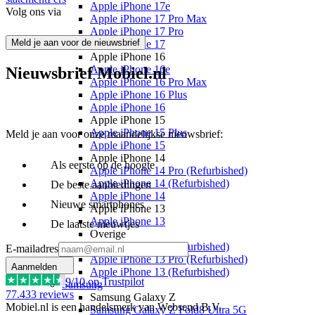
Apple iPhone 17e
Volg ons via
Apple iPhone 17 Pro Max
Apple iPhone 17 Pro
Meld je aan voor de nieuwsbrief
Apple iPhone 17
Apple iPhone 16
Apple iPhone 16e
Nieuwsbrief Mobiel.nl
Apple iPhone 16 Pro Max
Apple iPhone 16 Plus
Apple iPhone 16
Apple iPhone 15
Apple iPhone 15 Plus
Meld je aan voor onze maandelijkse nieuwsbrief:
Apple iPhone 15
Apple iPhone 14
Als eerste op de hoogte
Apple iPhone 14 Pro (Refurbished)
Apple iPhone 14 (Refurbished)
De beste aanbiedingen
Apple iPhone 14
Nieuwe smartphones
Apple iPhone 13
Apple iPhone 13
De laatste nieuwtjes
Overige
Apple iPhone 15 (Refurbished)
E-mailadres
Apple iPhone 13 Pro (Refurbished)
Aanmelden
Apple iPhone 13 (Refurbished)
9
/10 op Trustpilot
Samsung
77.433
reviews
Samsung Galaxy Z
Mobiel.nl is een handelsmerk van Websend B.V.
Samsung Galaxy Z Fold8 Ultra 5G