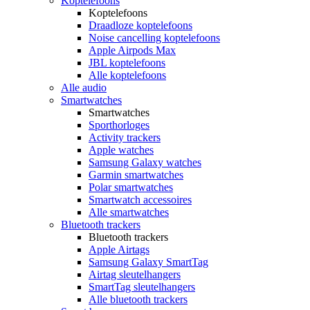
Koptelefoons
Koptelefoons
Draadloze koptelefoons
Noise cancelling koptelefoons
Apple Airpods Max
JBL koptelefoons
Alle koptelefoons
Alle audio
Smartwatches
Smartwatches
Sporthorloges
Activity trackers
Apple watches
Samsung Galaxy watches
Garmin smartwatches
Polar smartwatches
Smartwatch accessoires
Alle smartwatches
Bluetooth trackers
Bluetooth trackers
Apple Airtags
Samsung Galaxy SmartTag
Airtag sleutelhangers
SmartTag sleutelhangers
Alle bluetooth trackers