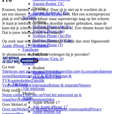
Xiaomi Redmi 15C
Overige
Krassen, barsten, vuil en stof. Daar zit je niet op te wachten als je 
Xiaomi Redmi A7 Pro
net een nieuwe  
Apple iPhone 15 Pro 
hebt. Met een screenprotector 
Nothing
plak je een bijna onzichtbare maar superstevige laag op het scherm. 
Nothing
Je kunt je telefoon op precies dezelfde manier gebruiken, maar de 
Nothing Phone (4a) Pro
kans dat je scherm beschadigt neemt flink af. Een slimme keuze dus! 
Nothing Phone (4a)
Dat is jouw telefoon toch wel waard? 
Nothing Phone (3a) Pro
Nothing Phone (3a) Lite
Op zoek naar nog meer bescherming? Bekijk dan onze bijpassende 
Nothing Phone (3)
Apple iPhone 15 Pro hoesjes
.
Fairphone
Fairphone
Je abonnement slapend laten verlengen bij je provider?
Fairphone (Gen. 6)
Realme
Ga naar
Realme
Telefoons met abonnement
Smartphones
Sim only
Accessoires
Internet
Realme GT 8 Pro
vergelijken
Internet, TV & Bellen
Internet &
Realme GT 7 Pro
TV
Koopjeskelder
Zakelijk
Telefoons
Vragen & contact
Orderstatus
Retour & reparatie
Nieuws
Alle telefoons
Hulp nodig?
Merken
Neem contact met ons op
Vind het antwoord op je
Apple
vraag
Servicepunt
Openingstijden
Apple iPhone 17
Over Mobiel.nl
Alle Apple iPhone 17
Over ons
Werken bij Mobiel.nl
Algemene voorwaarden
Privacy
Apple iPhone Air
statement
Pers