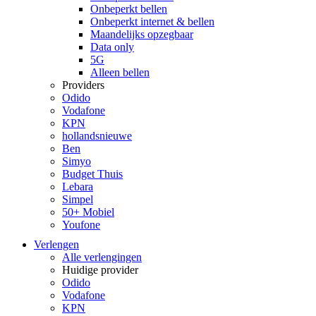
Onbeperkt bellen
Onbeperkt internet & bellen
Maandelijks opzegbaar
Data only
5G
Alleen bellen
Providers
Odido
Vodafone
KPN
hollandsnieuwe
Ben
Simyo
Budget Thuis
Lebara
Simpel
50+ Mobiel
Youfone
Verlengen
Alle verlengingen
Huidige provider
Odido
Vodafone
KPN