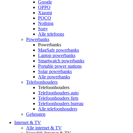
Google
OPPO
Xiaomi
POCO
Nothing
Sony
Alle telefoons
Powerbanks
Powerbanks
MagSafe powerbanks
Laptop powerbanks
Smartwatch powerbanks
Portable power stations
Solar powerbanks
Alle powerbanks
Telefoonhouders
Telefoonhouders
Telefoonhouders auto
Telefoonhouders fiets
Telefoonhouders bureau
Alle telefoonhouders
Geheugen
Internet & TV
Alle internet & TV