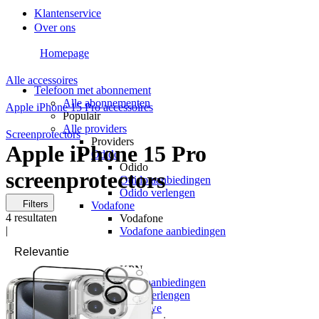
Klantenservice
Over ons
Homepage
Alle accessoires
Telefoon met abonnement
Alle abonnementen
Apple iPhone 15 Pro accessoires
Populair
Alle providers
Screenprotectors
Providers
Apple iPhone 15 Pro
Odido
Odido
screenprotectors
Odido aanbiedingen
Odido verlengen
Filters
Vodafone
4
resultaten
Vodafone
|
Vodafone aanbiedingen
Vodafone verlengen
KPN
KPN
KPN aanbiedingen
KPN verlengen
hollandsnieuwe