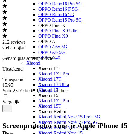
OPPO Reno16 Pro 5G
OPPO Reno16 F 5G
OPPO Reno16 5G
OPPO Reno15 Pro 5G
OPPO Find X
OPPO Find X9 Ultra
OPPO Find X9
OPPO A
212
reviews
OPPO A6x 5G
Gehard glas
OPPO A6 5G
|
OPPO A40
Gehard glas screenprotector
Xiaomi
|
Xiaomi 17
Uitstekend
Xiaomi 17T Pro
|
Xiaomi 17T
Transparant
Xiaomi 17 Ultra
15
,
95
Xiaomi 17
Voor 23:59 besteld, morgen in huis
Xiaomi 15
Xiaomi 15T Pro
Vergelijk
Xiaomi 15T
Xiaomi Redmi
Xiaomi Redmi Note 15 Pro+ 5G
Xiaomi Redmi Note 15 Pro 5G
Screenprotector voor je Apple iPhone 15
Xiaomi Redmi Note 15 5G
Pro
Xiaomi Redmi Note 15