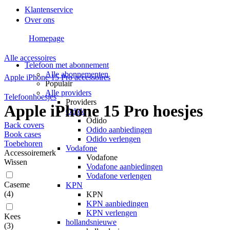
Klantenservice
Over ons
Homepage
Alle accessoires
Telefoon met abonnement
Alle abonnementen
Apple iPhone 15 Pro accessoires
Populair
Alle providers
Telefoonhoesjes
Providers
Apple iPhone 15 Pro hoesjes
Odido
Odido
Back covers
Odido aanbiedingen
Book cases
Odido verlengen
Toebehoren
Vodafone
Accessoiremerk
Vodafone
Wissen
Vodafone aanbiedingen
Vodafone verlengen
Caseme
KPN
(
4
)
KPN
KPN aanbiedingen
KPN verlengen
Kees
hollandsnieuwe
(
3
)