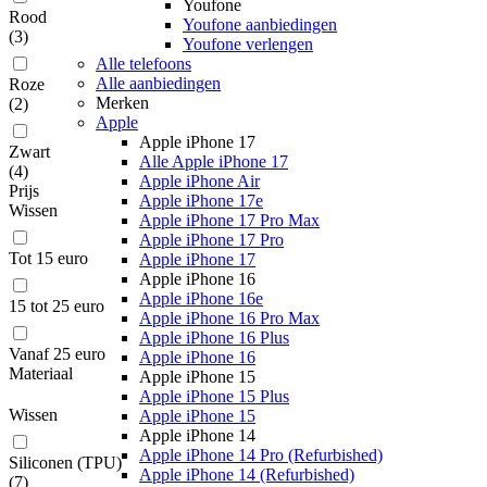
Youfone
Rood
Youfone aanbiedingen
(
3
)
Youfone verlengen
Alle telefoons
Alle aanbiedingen
Roze
Merken
(
2
)
Apple
Apple iPhone 17
Zwart
Alle Apple iPhone 17
(
4
)
Apple iPhone Air
Prijs
Apple iPhone 17e
Wissen
Apple iPhone 17 Pro Max
Apple iPhone 17 Pro
Tot 15 euro
Apple iPhone 17
Apple iPhone 16
Apple iPhone 16e
15 tot 25 euro
Apple iPhone 16 Pro Max
Apple iPhone 16 Plus
Vanaf 25 euro
Apple iPhone 16
Materiaal
Apple iPhone 15
Apple iPhone 15 Plus
Wissen
Apple iPhone 15
Apple iPhone 14
Apple iPhone 14 Pro (Refurbished)
Siliconen (TPU)
Apple iPhone 14 (Refurbished)
(
7
)