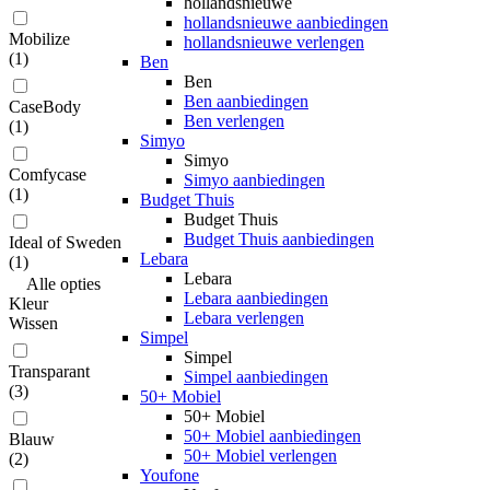
hollandsnieuwe
hollandsnieuwe aanbiedingen
Mobilize
hollandsnieuwe verlengen
(
1
)
Ben
Ben
Ben aanbiedingen
CaseBody
Ben verlengen
(
1
)
Simyo
Simyo
Comfycase
Simyo aanbiedingen
(
1
)
Budget Thuis
Budget Thuis
Budget Thuis aanbiedingen
Ideal of Sweden
Lebara
(
1
)
Lebara
Alle
opties
Lebara aanbiedingen
Kleur
Lebara verlengen
Wissen
Simpel
Simpel
Transparant
Simpel aanbiedingen
(
3
)
50+ Mobiel
50+ Mobiel
50+ Mobiel aanbiedingen
Blauw
50+ Mobiel verlengen
(
2
)
Youfone