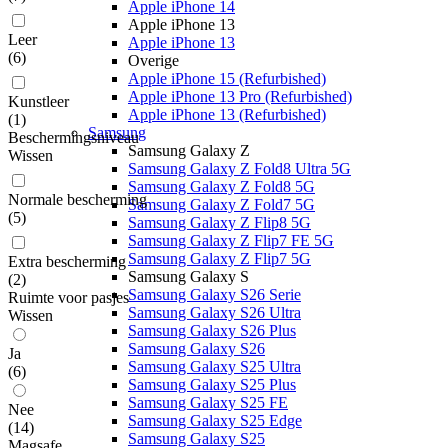
Apple iPhone 14
Apple iPhone 13
Leer
Apple iPhone 13
(
6
)
Overige
Apple iPhone 15 (Refurbished)
Apple iPhone 13 Pro (Refurbished)
Kunstleer
Apple iPhone 13 (Refurbished)
(
1
)
Samsung
Beschermingsniveau
Samsung Galaxy Z
Wissen
Samsung Galaxy Z Fold8 Ultra 5G
Samsung Galaxy Z Fold8 5G
Normale bescherming
Samsung Galaxy Z Fold7 5G
(
5
)
Samsung Galaxy Z Flip8 5G
Samsung Galaxy Z Flip7 FE 5G
Samsung Galaxy Z Flip7 5G
Extra bescherming
Samsung Galaxy S
(
2
)
Samsung Galaxy S26 Serie
Ruimte voor pasjes
Samsung Galaxy S26 Ultra
Wissen
Samsung Galaxy S26 Plus
Samsung Galaxy S26
Ja
Samsung Galaxy S25 Ultra
(
6
)
Samsung Galaxy S25 Plus
Samsung Galaxy S25 FE
Nee
Samsung Galaxy S25 Edge
(
14
)
Samsung Galaxy S25
Magsafe