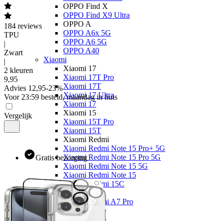
OPPO Find X
OPPO Find X9 Ultra
OPPO A
184
reviews
OPPO A6x 5G
TPU
OPPO A6 5G
|
OPPO A40
Zwart
Xiaomi
|
Xiaomi 17
2 kleuren
Xiaomi 17T Pro
9
,
95
Xiaomi 17T
Advies
12,95
-
23
%
Xiaomi 17 Ultra
Voor 23:59 besteld, maandag in huis
Xiaomi 17
Xiaomi 15
Vergelijk
Xiaomi 15T Pro
Xiaomi 15T
Xiaomi Redmi
Xiaomi Redmi Note 15 Pro+ 5G
Xiaomi Redmi Note 15 Pro 5G
Gratis bezorging
Xiaomi Redmi Note 15 5G
Xiaomi Redmi Note 15
Xiaomi Redmi 15C
Overige
Xiaomi Redmi A7 Pro
Nothing
Nothing