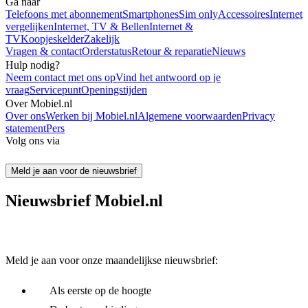
Ga naar
Telefoons met abonnement
Smartphones
Sim only
Accessoires
Internet
vergelijken
Internet, TV & Bellen
Internet &
TV
Koopjeskelder
Zakelijk
Vragen & contact
Orderstatus
Retour & reparatie
Nieuws
Hulp nodig?
Neem contact met ons op
Vind het antwoord op je
vraag
Servicepunt
Openingstijden
Over Mobiel.nl
Over ons
Werken bij Mobiel.nl
Algemene voorwaarden
Privacy
statement
Pers
Volg ons via
Meld je aan voor de nieuwsbrief
Nieuwsbrief Mobiel.nl
Meld je aan voor onze maandelijkse nieuwsbrief:
Als eerste op de hoogte