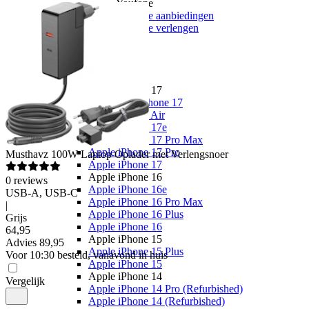
Youfone
Youfone aanbiedingen
Youfone verlengen
Alle telefoons
Alle aanbiedingen
Merken
Apple
Apple iPhone 17
Alle Apple iPhone 17
Apple iPhone Air
Apple iPhone 17e
Apple iPhone 17 Pro Max
Apple iPhone 17 Pro
Musthavz
100W Laptop Oplader met Verlengsnoer
Apple iPhone 17
Apple iPhone 16
0
reviews
Apple iPhone 16e
USB-A, USB-C
Apple iPhone 16 Pro Max
|
Apple iPhone 16 Plus
Grijs
Apple iPhone 16
64
,
95
Apple iPhone 15
Advies
89,95
Apple iPhone 15 Plus
Voor 10:30 besteld, vanavond in huis
Apple iPhone 15
Apple iPhone 14
Vergelijk
Apple iPhone 14 Pro (Refurbished)
Apple iPhone 14 (Refurbished)