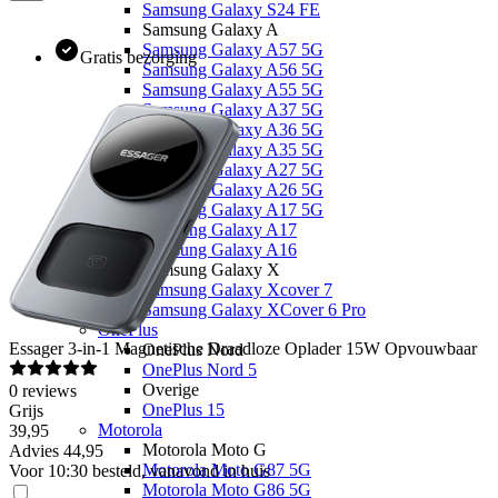
Samsung Galaxy S24 FE
Samsung Galaxy A
Samsung Galaxy A57 5G
Gratis bezorging
Samsung Galaxy A56 5G
Samsung Galaxy A55 5G
Samsung Galaxy A37 5G
Samsung Galaxy A36 5G
Samsung Galaxy A35 5G
Samsung Galaxy A27 5G
Samsung Galaxy A26 5G
Samsung Galaxy A17 5G
Samsung Galaxy A17
Samsung Galaxy A16
Samsung Galaxy X
Samsung Galaxy Xcover 7
Samsung Galaxy XCover 6 Pro
OnePlus
Essager
3-in-1 Magnetische Draadloze Oplader 15W Opvouwbaar
OnePlus Nord
OnePlus Nord 5
Overige
0
reviews
OnePlus 15
Grijs
Motorola
39
,
95
Motorola Moto G
Advies
44,95
Motorola Moto G87 5G
Voor 10:30 besteld, vanavond in huis
Motorola Moto G86 5G