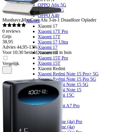
OPPO A6x 5G
OPPO A6 5G
OPPO A40
Musthavz
MagCore Alu 3-in-1 Draadloze Oplader
Xiaomi
Xiaomi 17
0
reviews
Xiaomi 17T Pro
Grijs
Xiaomi 17T
38
,
95
Xiaomi 17 Ultra
Advies
44,95
-
13
%
Xiaomi 17
Voor 10:30 besteld, vanavond in huis
Xiaomi 15
Xiaomi 15T Pro
Xiaomi 15T
Vergelijk
Xiaomi Redmi
Xiaomi Redmi Note 15 Pro+ 5G
Xiaomi Redmi Note 15 Pro 5G
Xiaomi Redmi Note 15 5G
Xiaomi Redmi Note 15
Xiaomi Redmi 15C
Overige
Xiaomi Redmi A7 Pro
Nothing
Nothing
Nothing Phone (4a) Pro
Nothing Phone (4a)