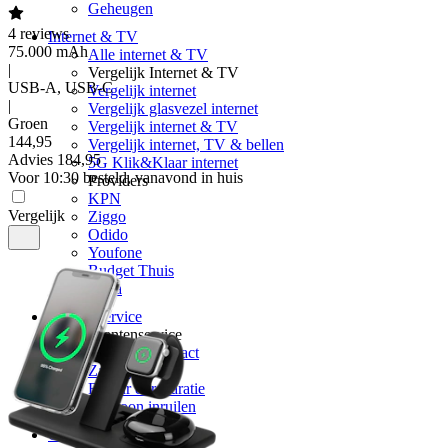
Geheugen
4
reviews
Internet & TV
75.000 mAh
Alle internet & TV
|
Vergelijk Internet & TV
USB-A, USB-C
Vergelijk internet
|
Vergelijk glasvezel internet
Groen
Vergelijk internet & TV
144
,
95
Vergelijk internet, TV & bellen
Advies
184,95
5G Klik&Klaar internet
Voor 10:30 besteld, vanavond in huis
Providers
KPN
Vergelijk
Ziggo
Odido
Youfone
Budget Thuis
Delta
Klantenservice
Klantenservice
Vragen & contact
Zakelijk
Retour & reparatie
Telefoon inruilen
Over ons