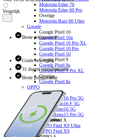
Motorola Edge 70
Motorola Edge 60 Pro
Vergelijk
Overige
Motorola Razr 60 Ultra
Google
Google Pixel 10
Beste prijsgarantie
Google Pixel 10a
Google Pixel 10 Pro XL
Google Pixel 10 Pro
Google Pixel 10
Google Pixel 9
Gratis bezorging
Google Pixel 9a
31 dagen omruilgarantie
Google Pixel 9 Pro XL
Overige
Beste prijsgarantie
Google Pixel 8a
OPPO
OPPO Reno
OPPO Reno16 Pro 5G
OPPO Reno16 F 5G
OPPO Reno16 5G
OPPO Reno15 Pro 5G
OPPO Find X
OPPO Find X9 Ultra
OPPO Find X9
OPPO A