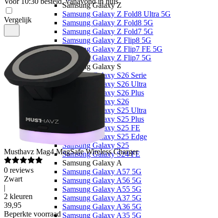
Voor 10:30 besteld, vanavond in huis
Samsung Galaxy Z
Samsung Galaxy Z Fold8 Ultra 5G
Vergelijk
Samsung Galaxy Z Fold8 5G
Samsung Galaxy Z Fold7 5G
Samsung Galaxy Z Flip8 5G
Samsung Galaxy Z Flip7 FE 5G
Samsung Galaxy Z Flip7 5G
Samsung Galaxy S
Samsung Galaxy S26 Serie
Samsung Galaxy S26 Ultra
Samsung Galaxy S26 Plus
Samsung Galaxy S26
Samsung Galaxy S25 Ultra
Samsung Galaxy S25 Plus
Samsung Galaxy S25 FE
Samsung Galaxy S25 Edge
Samsung Galaxy S25
Musthavz
Mag4 MagSafe Wireless Charger
Samsung Galaxy S24 FE
Samsung Galaxy A
0
reviews
Samsung Galaxy A57 5G
Zwart
Samsung Galaxy A56 5G
|
Samsung Galaxy A55 5G
2 kleuren
Samsung Galaxy A37 5G
39
,
95
Samsung Galaxy A36 5G
Beperkte voorraad
Samsung Galaxy A35 5G