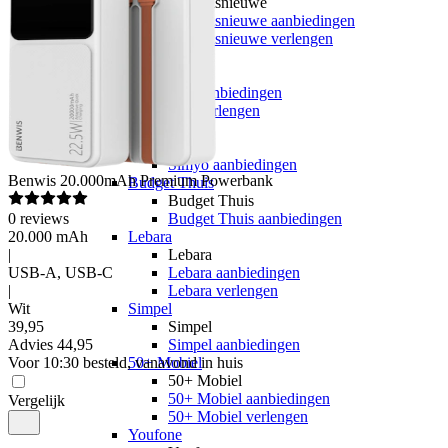
hollandsnieuwe
hollandsnieuwe aanbiedingen
hollandsnieuwe verlengen
Ben
Ben
Ben aanbiedingen
Ben verlengen
Simyo
Simyo
Simyo aanbiedingen
Benwis
20.000mAh Premium Powerbank
Budget Thuis
Budget Thuis
0
reviews
Budget Thuis aanbiedingen
20.000 mAh
Lebara
|
Lebara
USB-A, USB-C
Lebara aanbiedingen
|
Lebara verlengen
Wit
Simpel
39
,
95
Simpel
Advies
44,95
Simpel aanbiedingen
Voor 10:30 besteld, vanavond in huis
50+ Mobiel
50+ Mobiel
50+ Mobiel aanbiedingen
Vergelijk
50+ Mobiel verlengen
Youfone