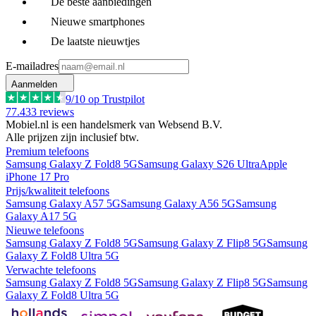
De beste aanbiedingen
Nieuwe smartphones
De laatste nieuwtjes
E-mailadres
Aanmelden
9
/10 op Trustpilot
77.433
reviews
Mobiel.nl is een handelsmerk van Websend B.V.
Alle prijzen zijn inclusief btw.
Premium telefoons
Samsung Galaxy Z Fold8 5G
Samsung Galaxy S26 Ultra
Apple
iPhone 17 Pro
Prijs/kwaliteit telefoons
Samsung Galaxy A57 5G
Samsung Galaxy A56 5G
Samsung
Galaxy A17 5G
Nieuwe telefoons
Samsung Galaxy Z Fold8 5G
Samsung Galaxy Z Flip8 5G
Samsung
Galaxy Z Fold8 Ultra 5G
Verwachte telefoons
Samsung Galaxy Z Fold8 5G
Samsung Galaxy Z Flip8 5G
Samsung
Galaxy Z Fold8 Ultra 5G