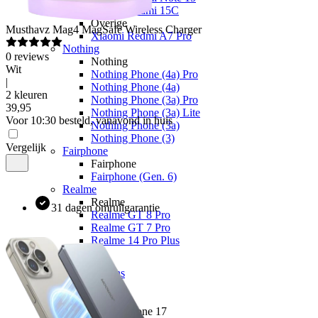
Xiaomi Redmi 15C
Overige
Musthavz
Mag4 MagSafe Wireless Charger
Xiaomi Redmi A7 Pro
Nothing
0
reviews
Nothing
Wit
Nothing Phone (4a) Pro
|
Nothing Phone (4a)
2 kleuren
Nothing Phone (3a) Pro
39
,
95
Nothing Phone (3a) Lite
Voor 10:30 besteld, vanavond in huis
Nothing Phone (3a)
Nothing Phone (3)
Vergelijk
Fairphone
Fairphone
Fairphone (Gen. 6)
Realme
Realme
31 dagen omruilgarantie
Realme GT 8 Pro
Realme GT 7 Pro
Realme 14 Pro Plus
Telefoons
Alle telefoons
Merken
Apple
Apple iPhone 17