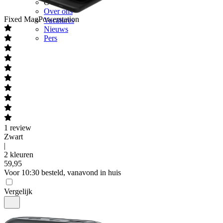
Over Mobiel.nl
Over ons
Fixed
MagPowerstation
Vacatures
Nieuws
Pers
1
review
Zwart
|
2 kleuren
59
,
95
Voor 10:30 besteld, vanavond in huis
Vergelijk