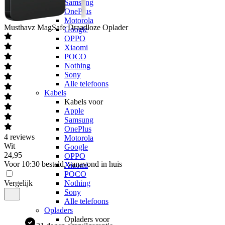
Samsung
OnePlus
Motorola
Musthavz
MagSafe Draadloze Oplader
Google
OPPO
Xiaomi
POCO
Nothing
Sony
Alle telefoons
Kabels
Kabels voor
Apple
Samsung
OnePlus
4
reviews
Motorola
Wit
Google
24
,
95
OPPO
Voor 10:30 besteld, vanavond in huis
Xiaomi
POCO
Vergelijk
Nothing
Sony
Alle telefoons
Opladers
Opladers voor