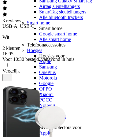
Samsung Galaxy SmartTag
Airtag sleutelhangers
SmartTag sleutelhangers
Alle bluetooth trackers
3
reviews
Smart home
USB-A, USB-C
Smart home
|
Google smart home
Wit
Alle smart home
|
Telefoonaccessoires
2 kleuren
Hoesjes
16
,
95
Hoesjes voor
Voor 10:30 besteld, vanavond in huis
Apple
Samsung
Vergelijk
OnePlus
Motorola
Google
OPPO
Xiaomi
POCO
Nothing
Sony
Alle telefoons
Screenprotectors
Screenprotectors voor
Apple