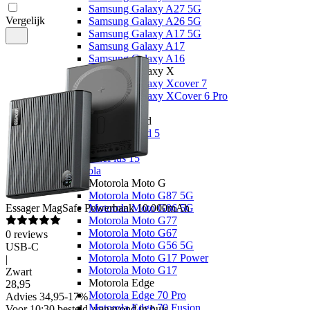
Samsung Galaxy A27 5G
Vergelijk
Samsung Galaxy A26 5G
Samsung Galaxy A17 5G
Samsung Galaxy A17
Samsung Galaxy A16
Samsung Galaxy X
Samsung Galaxy Xcover 7
Samsung Galaxy XCover 6 Pro
OnePlus
OnePlus Nord
OnePlus Nord 5
Overige
OnePlus 15
Motorola
Motorola Moto G
Motorola Moto G87 5G
Essager
MagSafe Powerbank 10.000mAh
Motorola Moto G86 5G
Motorola Moto G77
Motorola Moto G67
0
reviews
Motorola Moto G56 5G
USB-C
Motorola Moto G17 Power
|
Motorola Moto G17
Zwart
Motorola Edge
28
,
95
Motorola Edge 70 Pro
Advies
34,95
-
17
%
Motorola Edge 70 Fusion
Voor 10:30 besteld, vanavond in huis