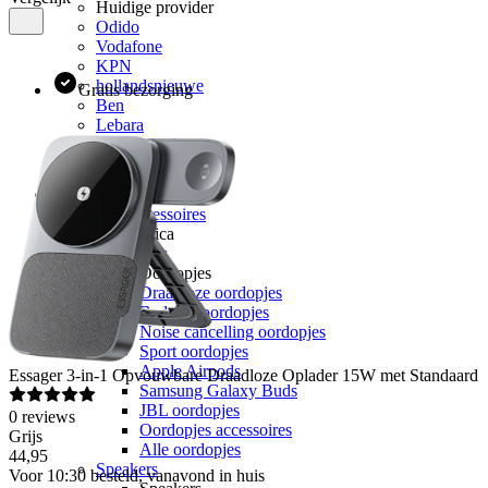
Huidige provider
Odido
Vodafone
KPN
hollandsnieuwe
Gratis bezorging
Ben
Lebara
50+ Mobiel
Youfone
Accessoires
Alle accessoires
Elektronica
Oordopjes
Oordopjes
Draadloze oordopjes
Bedrade oordopjes
Noise cancelling oordopjes
Sport oordopjes
Apple Airpods
Essager
3-in-1 Opvouwbare Draadloze Oplader 15W met Standaard
Samsung Galaxy Buds
JBL oordopjes
0
reviews
Oordopjes accessoires
Grijs
Alle oordopjes
44
,
95
Speakers
Voor 10:30 besteld, vanavond in huis