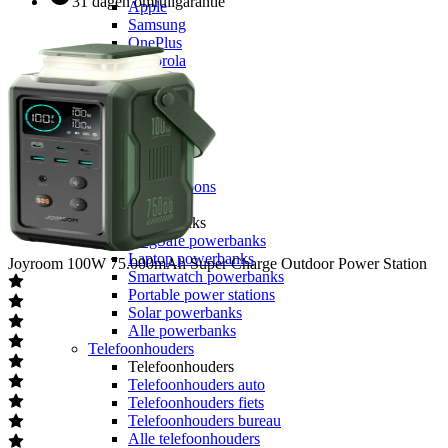
31 dagen omruilgarantie
Apple
Samsung
OnePlus
Motorola
Google
OPPO
Xiaomi
POCO
Nothing
Sony
Alle telefoons
Powerbanks
Powerbanks
MagSafe powerbanks
Laptop powerbanks
Joyroom
100W 75.000mAh Super Charge Outdoor Power Station
Smartwatch powerbanks
Portable power stations
Solar powerbanks
Alle powerbanks
Telefoonhouders
Telefoonhouders
Telefoonhouders auto
Telefoonhouders fiets
Telefoonhouders bureau
Alle telefoonhouders