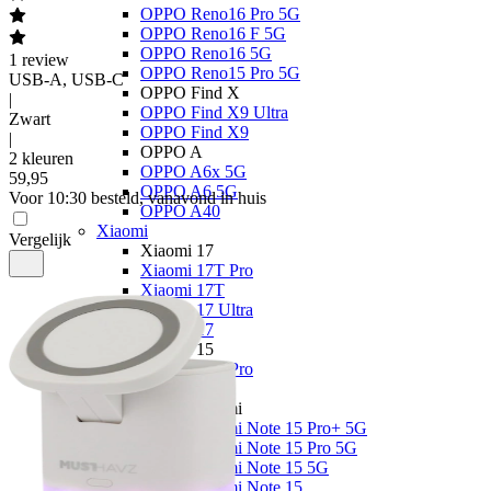
OPPO Reno16 Pro 5G
OPPO Reno16 F 5G
OPPO Reno16 5G
1
review
OPPO Reno15 Pro 5G
USB-A, USB-C
OPPO Find X
|
OPPO Find X9 Ultra
Zwart
OPPO Find X9
|
OPPO A
2 kleuren
OPPO A6x 5G
59
,
95
OPPO A6 5G
Voor 10:30 besteld, vanavond in huis
OPPO A40
Xiaomi
Vergelijk
Xiaomi 17
Xiaomi 17T Pro
Xiaomi 17T
Xiaomi 17 Ultra
Xiaomi 17
Xiaomi 15
Xiaomi 15T Pro
Xiaomi 15T
Xiaomi Redmi
Xiaomi Redmi Note 15 Pro+ 5G
Xiaomi Redmi Note 15 Pro 5G
Xiaomi Redmi Note 15 5G
Xiaomi Redmi Note 15