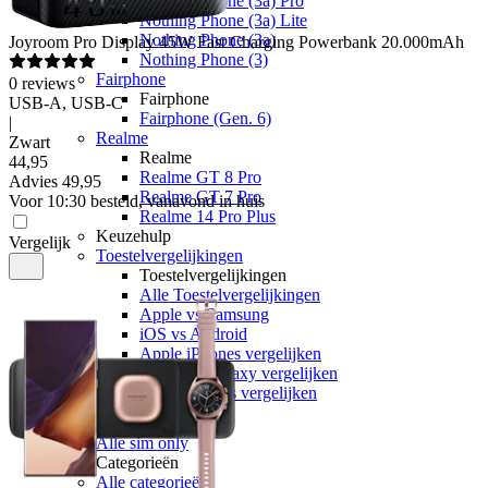
Nothing Phone (3a) Pro
Nothing Phone (3a) Lite
Nothing Phone (3a)
Joyroom
Pro Display 45W Fast Charging Powerbank 20.000mAh
Nothing Phone (3)
Fairphone
0
reviews
Fairphone
USB-A, USB-C
Fairphone (Gen. 6)
|
Realme
Zwart
Realme
44
,
95
Realme GT 8 Pro
Advies
49,95
Realme GT 7 Pro
Voor 10:30 besteld, vanavond in huis
Realme 14 Pro Plus
Keuzehulp
Vergelijk
Toestelvergelijkingen
Toestelvergelijkingen
Alle Toestelvergelijkingen
Apple vs Samsung
iOS vs Android
Apple iPhones vergelijken
Samsung Galaxy vergelijken
Google Pixels vergelijken
Sim only
Alle sim only
Categorieën
Alle categorieën