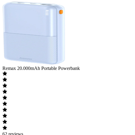
Remax
20.000mAh Portable Powerbank
62
reviews