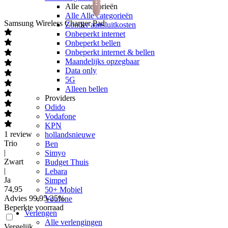
Alle categorieën
Alle Alle categorieën
Samsung
Wireless Charger Pad
Zonder aansluitkosten
Onbeperkt internet
Onbeperkt bellen
Onbeperkt internet & bellen
Maandelijks opzegbaar
Data only
5G
Alleen bellen
Providers
Odido
Vodafone
KPN
1
review
hollandsnieuwe
Trio
Ben
|
Simyo
Zwart
Budget Thuis
|
Lebara
Ja
Simpel
74
,
95
50+ Mobiel
Advies
99,95
-
25
%
Youfone
Beperkte voorraad
Verlengen
Alle verlengingen
Vergelijk