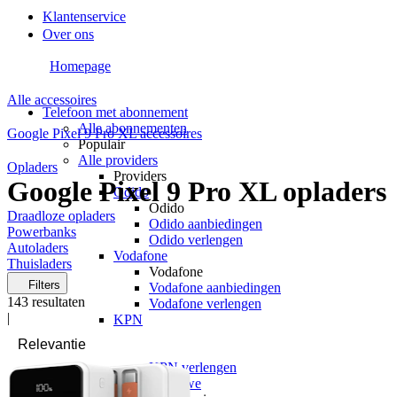
Klantenservice
Over ons
Homepage
Alle accessoires
Telefoon met abonnement
Alle abonnementen
Google Pixel 9 Pro XL accessoires
Populair
Alle providers
Opladers
Providers
Google Pixel 9 Pro XL opladers
Odido
Odido
Draadloze opladers
Odido aanbiedingen
Powerbanks
Odido verlengen
Autoladers
Vodafone
Thuisladers
Vodafone
Filters
Vodafone aanbiedingen
143
resultaten
Vodafone verlengen
|
KPN
KPN
KPN aanbiedingen
KPN verlengen
hollandsnieuwe