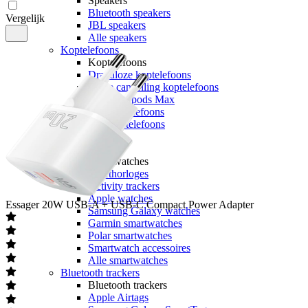
Speakers
Bluetooth speakers
Vergelijk
JBL speakers
Alle speakers
Koptelefoons
Koptelefoons
Draadloze koptelefoons
Noise cancelling koptelefoons
Apple Airpods Max
JBL koptelefoons
Alle koptelefoons
Alle audio
Smartwatches
Smartwatches
Sporthorloges
Activity trackers
Apple watches
Essager
20W USB-A + USB-C Compact Power Adapter
Samsung Galaxy watches
Garmin smartwatches
Polar smartwatches
Smartwatch accessoires
Alle smartwatches
Bluetooth trackers
Bluetooth trackers
Apple Airtags