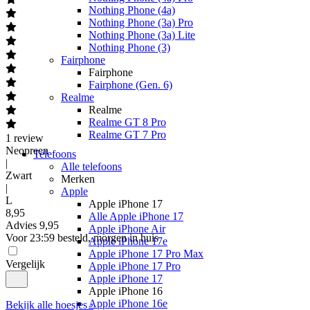
Nothing Phone (4a)
Nothing Phone (3a) Pro
Nothing Phone (3a) Lite
Nothing Phone (3)
Fairphone
Fairphone
Fairphone (Gen. 6)
Realme
Realme
Realme GT 8 Pro
Realme GT 7 Pro
1
review
Neopreen
Telefoons
|
Alle telefoons
Zwart
Merken
|
Apple
L
Apple iPhone 17
8
,
95
Alle Apple iPhone 17
Advies
9,95
Apple iPhone Air
Voor 23:59 besteld, morgen in huis
Apple iPhone 17e
Apple iPhone 17 Pro Max
Vergelijk
Apple iPhone 17 Pro
Apple iPhone 17
Apple iPhone 16
Apple iPhone 16e
Bekijk alle hoesjes ›