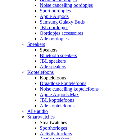
Noise cancelling oordopjes
Sport oordopjes
Apple Airpods
Samsung Galaxy Buds
JBL oordopjes
Oordopjes accessoires
Alle oordopjes
Speakers
Speakers
Bluetooth speakers
JBL speakers
Alle speakers
Koptelefoons
Koptelefoons
Draadloze koptelefoons
Noise cancelling koptelefoons
Apple Airpods Max
JBL koptelefoons
Alle koptelefoons
Alle audio
Smartwatches
Smartwatches
Sporthorloges
Activity trackers