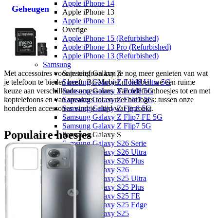
Apple iPhone 14
Geheugen
Apple iPhone 13
Apple iPhone 13
Overige
Apple iPhone 15 (Refurbished)
Apple iPhone 13 Pro (Refurbished)
Apple iPhone 13 (Refurbished)
Samsung
Met accessoires voor je telefoon kun je nog meer genieten van wat 
Samsung Galaxy Z
je telefoon te bieden heeft. Bij Mobiel.nl hebben we een ruime 
Samsung Galaxy Z Fold8 Ultra 5G
keuze aan verschillende accessoires. Van telefoonhoesjes tot en met 
Samsung Galaxy Z Fold8 5G
koptelefoons en van speakers tot en met horloges: tussen onze 
Samsung Galaxy Z Fold7 5G
honderden accessoires vind je altijd wat je zoekt. 
Samsung Galaxy Z Flip8 5G
Samsung Galaxy Z Flip7 FE 5G
Samsung Galaxy Z Flip7 5G
Populaire hoesjes
Samsung Galaxy S
Samsung Galaxy S26 Serie
Samsung Galaxy S26 Ultra
Samsung Galaxy S26 Plus
Samsung Galaxy S26
Samsung Galaxy S25 Ultra
Samsung Galaxy S25 Plus
Samsung Galaxy S25 FE
Samsung Galaxy S25 Edge
Samsung Galaxy S25