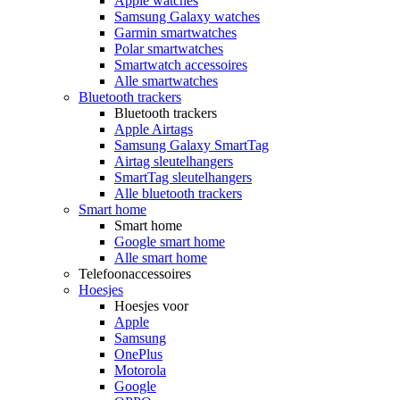
Apple watches
Samsung Galaxy watches
Garmin smartwatches
Polar smartwatches
Smartwatch accessoires
Alle smartwatches
Bluetooth trackers
Bluetooth trackers
Apple Airtags
Samsung Galaxy SmartTag
Airtag sleutelhangers
SmartTag sleutelhangers
Alle bluetooth trackers
Smart home
Smart home
Google smart home
Alle smart home
Telefoonaccessoires
Hoesjes
Hoesjes voor
Apple
Samsung
OnePlus
Motorola
Google