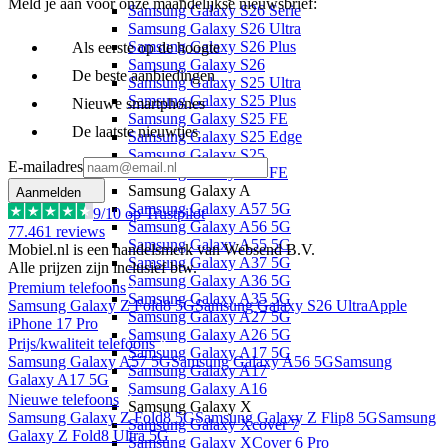
Meld je aan voor onze maandelijkse nieuwsbrief:
Samsung Galaxy S26 Serie
Samsung Galaxy S26 Ultra
Samsung Galaxy S26 Plus
Als eerste op de hoogte
Samsung Galaxy S26
De beste aanbiedingen
Samsung Galaxy S25 Ultra
Samsung Galaxy S25 Plus
Nieuwe smartphones
Samsung Galaxy S25 FE
De laatste nieuwtjes
Samsung Galaxy S25 Edge
Samsung Galaxy S25
E-mailadres
Samsung Galaxy S24 FE
Samsung Galaxy A
Aanmelden
Samsung Galaxy A57 5G
9
/10 op Trustpilot
Samsung Galaxy A56 5G
77.461
reviews
Samsung Galaxy A55 5G
Mobiel.nl is een handelsmerk van Websend B.V.
Samsung Galaxy A37 5G
Alle prijzen zijn inclusief btw.
Samsung Galaxy A36 5G
Premium telefoons
Samsung Galaxy A35 5G
Samsung Galaxy Z Fold8 5G
Samsung Galaxy S26 Ultra
Apple
Samsung Galaxy A27 5G
iPhone 17 Pro
Samsung Galaxy A26 5G
Prijs/kwaliteit telefoons
Samsung Galaxy A17 5G
Samsung Galaxy A57 5G
Samsung Galaxy A56 5G
Samsung
Samsung Galaxy A17
Galaxy A17 5G
Samsung Galaxy A16
Nieuwe telefoons
Samsung Galaxy X
Samsung Galaxy Z Fold8 5G
Samsung Galaxy Z Flip8 5G
Samsung
Samsung Galaxy Xcover 7
Galaxy Z Fold8 Ultra 5G
Samsung Galaxy XCover 6 Pro