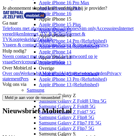
Apple iPhone 16 Pro Max
Je abonnement slapend laten verlengen bij je provider?
Apple iPhone 16 Plus
Apple iPhone 16
Apple iPhone 15
Ga naar
Apple iPhone 15 Plus
Telefoons met abonnement
Smartphones
Sim only
Accessoires
Internet
Apple iPhone 15
vergelijken
Internet, TV & Bellen
Internet &
Apple iPhone 14
TV
Koopjeskelder
Zakelijk
Apple iPhone 14 Pro (Refurbished)
Vragen & contact
Orderstatus
Retour & reparatie
Nieuws
Apple iPhone 14 (Refurbished)
Hulp nodig?
Apple iPhone 14
Neem contact met ons op
Vind het antwoord op je
Apple iPhone 13
vraag
Servicepunt
Openingstijden
Apple iPhone 13
Over Mobiel.nl
Overige
Over ons
Werken bij Mobiel.nl
Algemene voorwaarden
Privacy
Apple iPhone 15 (Refurbished)
statement
Pers
Apple iPhone 13 Pro (Refurbished)
Volg ons via
Apple iPhone 13 (Refurbished)
Samsung
Samsung Galaxy Z
Meld je aan voor de nieuwsbrief
Samsung Galaxy Z Fold8 Ultra 5G
Samsung Galaxy Z Fold8 5G
Nieuwsbrief Mobiel.nl
Samsung Galaxy Z Fold7 5G
Samsung Galaxy Z Flip8 5G
Samsung Galaxy Z Flip7 FE 5G
Samsung Galaxy Z Flip7 5G
Samsung Galaxy S