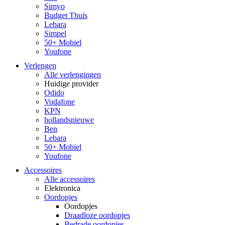
Simyo
Budget Thuis
Lebara
Simpel
50+ Mobiel
Youfone
Verlengen
Alle verlengingen
Huidige provider
Odido
Vodafone
KPN
hollandsnieuwe
Ben
Lebara
50+ Mobiel
Youfone
Accessoires
Alle accessoires
Elektronica
Oordopjes
Oordopjes
Draadloze oordopjes
Bedrade oordopjes