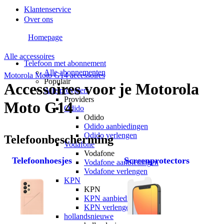
Klantenservice
Over ons
Homepage
Alle accessoires
Telefoon met abonnement
Alle abonnementen
Motorola Moto G14 accessoires
Populair
Accessoires voor je Motorola
Alle providers
Providers
Moto G14
Odido
Odido
Odido aanbiedingen
Odido verlengen
Telefoonbescherming
Vodafone
Vodafone
Telefoonhoesjes
Screenprotectors
Vodafone aanbiedingen
Vodafone verlengen
KPN
KPN
KPN aanbiedingen
KPN verlengen
hollandsnieuwe