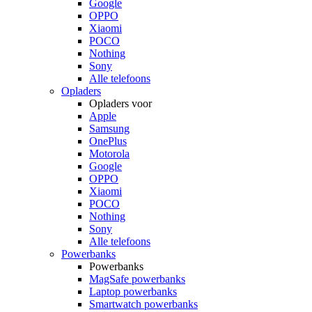
Google
OPPO
Xiaomi
POCO
Nothing
Sony
Alle telefoons
Opladers
Opladers voor
Apple
Samsung
OnePlus
Motorola
Google
OPPO
Xiaomi
POCO
Nothing
Sony
Alle telefoons
Powerbanks
Powerbanks
MagSafe powerbanks
Laptop powerbanks
Smartwatch powerbanks