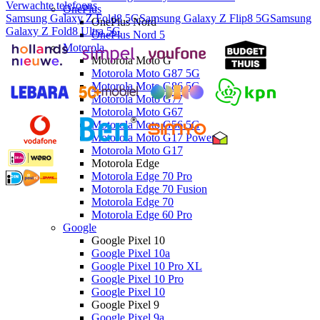
Verwachte telefoons
OnePlus
Samsung Galaxy Z Fold8 5G
Samsung Galaxy Z Flip8 5G
Samsung
OnePlus Nord
Galaxy Z Fold8 Ultra 5G
OnePlus Nord 5
Motorola
Motorola Moto G
Motorola Moto G87 5G
Motorola Moto G86 5G
Motorola Moto G77
Motorola Moto G67
Motorola Moto G56 5G
Motorola Moto G17 Power
Motorola Moto G17
Motorola Edge
Motorola Edge 70 Pro
Motorola Edge 70 Fusion
Motorola Edge 70
Motorola Edge 60 Pro
Google
Google Pixel 10
Google Pixel 10a
Google Pixel 10 Pro XL
Google Pixel 10 Pro
Google Pixel 10
Google Pixel 9
Google Pixel 9a