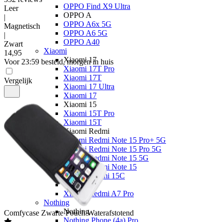
OPPO Find X9 Ultra
Leer
OPPO A
|
OPPO A6x 5G
Magnetisch
OPPO A6 5G
|
OPPO A40
Zwart
Xiaomi
14
,
95
Xiaomi 17
Voor 23:59 besteld, morgen in huis
Xiaomi 17T Pro
Xiaomi 17T
Vergelijk
Xiaomi 17 Ultra
Xiaomi 17
Xiaomi 15
Xiaomi 15T Pro
Xiaomi 15T
Xiaomi Redmi
Xiaomi Redmi Note 15 Pro+ 5G
Xiaomi Redmi Note 15 Pro 5G
Xiaomi Redmi Note 15 5G
Xiaomi Redmi Note 15
Xiaomi Redmi 15C
Overige
Xiaomi Redmi A7 Pro
Nothing
Nothing
Comfycase
Zwarte Pouch Waterafstotend
Nothing Phone (4a) Pro