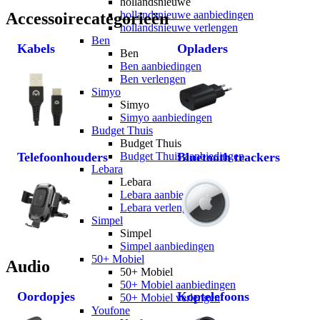
hollandsnieuwe
hollandsnieuwe aanbiedingen
Accessoirecategorieën
hollandsnieuwe verlengen
Ben
Kabels
Opladers
Ben
Ben aanbiedingen
Ben verlengen
Simyo
Simyo
Simyo aanbiedingen
Budget Thuis
Budget Thuis
Telefoonhouders
Budget Thuis aanbiedingen
Bluetooth trackers
Lebara
Lebara
Lebara aanbiedingen
Lebara verlengen
Simpel
Simpel
Simpel aanbiedingen
50+ Mobiel
Audio
50+ Mobiel
50+ Mobiel aanbiedingen
Oordopjes
Koptelefoons
50+ Mobiel verlengen
Youfone