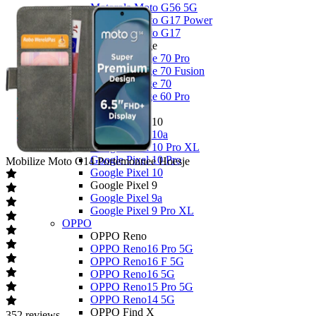
Motorola Moto G56 5G
Motorola Moto G17 Power
Motorola Moto G17
Motorola Edge
Motorola Edge 70 Pro
Motorola Edge 70 Fusion
Motorola Edge 70
Motorola Edge 60 Pro
Google
Google Pixel 10
Google Pixel 10a
Google Pixel 10 Pro XL
Google Pixel 10 Pro
Mobilize
Moto G14 Portemonnee Hoesje
Google Pixel 10
Google Pixel 9
Google Pixel 9a
Google Pixel 9 Pro XL
OPPO
OPPO Reno
OPPO Reno16 Pro 5G
OPPO Reno16 F 5G
OPPO Reno16 5G
OPPO Reno15 Pro 5G
OPPO Reno14 5G
OPPO Find X
352
reviews