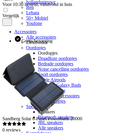
hollandsnieuwe
Voor 10:30 besteld, vanavond in huis
Ben
Lebara
Vergelijk
50+ Mobiel
Youfone
Accessoires
Alle accessoires
Gratis bezorging
Elektronica
Oordopjes
Oordopjes
Draadloze oordopjes
Bedrade oordopjes
Noise cancelling oordopjes
Sport oordopjes
Apple Airpods
Samsung Galaxy Buds
JBL oordopjes
Oordopjes accessoires
Alle oordopjes
Speakers
Speakers
Bluetooth speakers
Sandberg
Solar 6-Panel Powerbank 20000
JBL speakers
Alle speakers
0
reviews