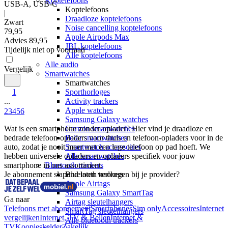
Koptelefoons
USB-A, USB-C
Koptelefoons
|
Draadloze koptelefoons
Zwart
Noise cancelling koptelefoons
79
,
95
Apple Airpods Max
Advies
89,95
JBL koptelefoons
Tijdelijk niet op voorraad
Alle koptelefoons
Alle audio
Vergelijk
Smartwatches
Smartwatches
1
Sporthorloges
...
Activity trackers
Apple watches
2
3
4
5
6
Samsung Galaxy watches
Wat is een smartphone zonder oplader? Hier vind je draadloze en 
Garmin smartwatches
bedrade telefoon-opladers voor thuis en telefoon-opladers voor in de 
Polar smartwatches
auto, zodat je nooit meer met een lege telefoon op pad hoeft. We 
Smartwatch accessoires
hebben universele opladers en opladers specifiek voor jouw 
Alle smartwatches
smartphone in ons assortiment.
Bluetooth trackers
Je abonnement slapend laten verlengen bij je provider?
Bluetooth trackers
Apple Airtags
Samsung Galaxy SmartTag
Ga naar
Airtag sleutelhangers
Telefoons met abonnement
Smartphones
Sim only
Accessoires
Internet
SmartTag sleutelhangers
vergelijken
Internet, TV & Bellen
Internet &
Alle bluetooth trackers
TV
Koopjeskelder
Zakelijk