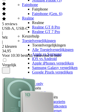
Nothing Phone (3)
Fairphone
Fairphone
Fairphone (Gen. 6)
Realme
Realme
5
reviews
Realme GT 8 Pro
USB-A, USB-C
Realme GT 7 Pro
|
Keuzehulp
Wit
Toestelvergelijkingen
|
Toestelvergelijkingen
2 kleuren
Alle Toestelvergelijkingen
34
,
95
Apple vs Samsung
Voor 10:30 besteld, vanavond in huis
iOS vs Android
Apple iPhones vergelijken
Vergelijk
Samsung Galaxy vergelijken
Google Pixels vergelijken
Sim only
Alle sim only
Categorieën
Alle categorieën
Alle categorieën
Alle Alle categorieën
Zonder aansluitkosten
Onbeperkt internet