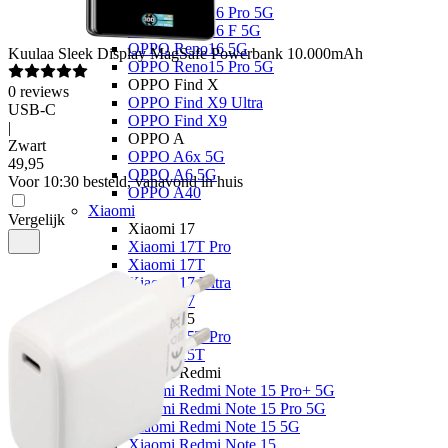
OPPO Reno16 Pro 5G
OPPO Reno16 F 5G
OPPO Reno16 5G
Kuulaa
Sleek Display MagSafe Powerbank 10.000mAh
OPPO Reno15 Pro 5G
OPPO Find X
0
reviews
OPPO Find X9 Ultra
USB-C
OPPO Find X9
|
OPPO A
Zwart
OPPO A6x 5G
49
,
95
OPPO A6 5G
Voor 10:30 besteld, vanavond in huis
OPPO A40
Xiaomi
Vergelijk
Xiaomi 17
Xiaomi 17T Pro
Xiaomi 17T
Xiaomi 17 Ultra
Xiaomi 17
Xiaomi 15
Xiaomi 15T Pro
Xiaomi 15T
Xiaomi Redmi
Xiaomi Redmi Note 15 Pro+ 5G
Xiaomi Redmi Note 15 Pro 5G
Xiaomi Redmi Note 15 5G
Xiaomi Redmi Note 15