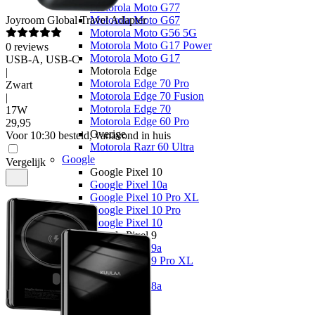
Motorola Moto G77
Joyroom
Global Travel Adapter
Motorola Moto G67
Motorola Moto G56 5G
Motorola Moto G17 Power
0
reviews
Motorola Moto G17
USB-A, USB-C
Motorola Edge
|
Motorola Edge 70 Pro
Zwart
Motorola Edge 70 Fusion
|
Motorola Edge 70
17W
Motorola Edge 60 Pro
29
,
95
Overige
Voor 10:30 besteld, vanavond in huis
Motorola Razr 60 Ultra
Google
Vergelijk
Google Pixel 10
Google Pixel 10a
Google Pixel 10 Pro XL
Google Pixel 10 Pro
Google Pixel 10
Google Pixel 9
Google Pixel 9a
Google Pixel 9 Pro XL
Overige
Google Pixel 8a
OPPO
OPPO Reno