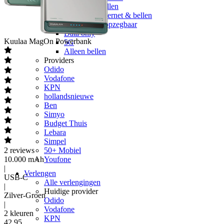
Onbeperkt bellen
Onbeperkt internet & bellen
Maandelijks opzegbaar
Data only
Kuulaa
MagOn Powerbank
5G
Alleen bellen
Providers
Odido
Vodafone
KPN
hollandsnieuwe
Ben
Simyo
Budget Thuis
Lebara
Simpel
2
reviews
50+ Mobiel
10.000 mAh
Youfone
|
Verlengen
USB-C
Alle verlengingen
|
Huidige provider
Zilver-Groen
Odido
|
Vodafone
2 kleuren
KPN
42
,
95