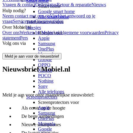
Smart home
Vragen & contact
Orderstatus
Retour & reparatie
Nieuws
Smart home
Hulp nodig?
Google smart home
Neem contact met ons op
Vind het antwoord op je
Alle smart home
vraag
Servicepunt
Openingstijden
Telefoonaccessoires
Over Mobiel.nl
Hoesjes
Over ons
Werken bij Mobiel.nl
Algemene voorwaarden
Privacy
Hoesjes voor
statement
Pers
Apple
Volg ons via
Samsung
OnePlus
Motorola
Meld je aan voor de nieuwsbrief
Google
OPPO
Nieuwsbrief Mobiel.nl
Xiaomi
POCO
Nothing
Sony
Alle telefoons
Meld je aan voor onze maandelijkse nieuwsbrief:
Screenprotectors
Screenprotectors voor
Apple
Als eerste op de hoogte
Samsung
De beste aanbiedingen
OnePlus
Motorola
Nieuwe smartphones
Google
De laatste nieuwtjes