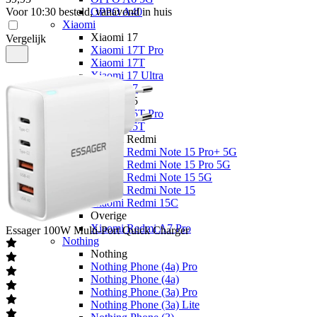
Voor 10:30 besteld, vanavond in huis
OPPO A40
Xiaomi
Xiaomi 17
Vergelijk
Xiaomi 17T Pro
Xiaomi 17T
Xiaomi 17 Ultra
Xiaomi 17
Xiaomi 15
Xiaomi 15T Pro
Xiaomi 15T
Xiaomi Redmi
Xiaomi Redmi Note 15 Pro+ 5G
Xiaomi Redmi Note 15 Pro 5G
Xiaomi Redmi Note 15 5G
Xiaomi Redmi Note 15
Xiaomi Redmi 15C
Overige
Xiaomi Redmi A7 Pro
Essager
100W Multi-Port Quick Charger
Nothing
Nothing
Nothing Phone (4a) Pro
Nothing Phone (4a)
Nothing Phone (3a) Pro
Nothing Phone (3a) Lite