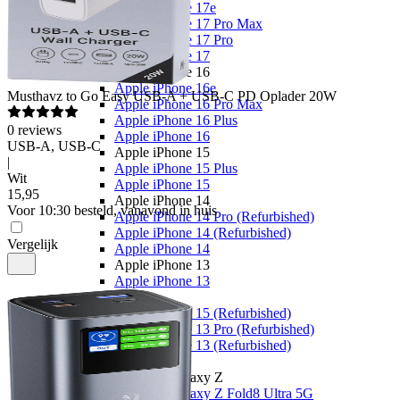
Apple iPhone 17e
Apple iPhone 17 Pro Max
Apple iPhone 17 Pro
Apple iPhone 17
Apple iPhone 16
Apple iPhone 16e
Musthavz
to Go Easy USB-A + USB-C PD Oplader 20W
Apple iPhone 16 Pro Max
Apple iPhone 16 Plus
0
reviews
Apple iPhone 16
USB-A, USB-C
Apple iPhone 15
|
Apple iPhone 15 Plus
Wit
Apple iPhone 15
15
,
95
Apple iPhone 14
Voor 10:30 besteld, vanavond in huis
Apple iPhone 14 Pro (Refurbished)
Apple iPhone 14 (Refurbished)
Vergelijk
Apple iPhone 14
Apple iPhone 13
Apple iPhone 13
Overige
Apple iPhone 15 (Refurbished)
Apple iPhone 13 Pro (Refurbished)
Apple iPhone 13 (Refurbished)
Samsung
Samsung Galaxy Z
Samsung Galaxy Z Fold8 Ultra 5G