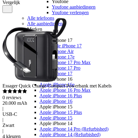
Youfone
Vergelijk
Youfone aanbiedingen
Youfone verlengen
Alle telefoons
Alle aanbiedingen
Merken
Apple
Apple iPhone 17
Alle Apple iPhone 17
Apple iPhone Air
Apple iPhone 17e
Apple iPhone 17 Pro Max
Apple iPhone 17 Pro
Apple iPhone 17
Apple iPhone 16
Apple iPhone 16e
Essager
Quick Charge Compact Powerbank met Kabels
Apple iPhone 16 Pro Max
Apple iPhone 16 Plus
0
reviews
Apple iPhone 16
20.000 mAh
Apple iPhone 15
|
Apple iPhone 15 Plus
USB-C
Apple iPhone 15
|
Apple iPhone 14
Zwart
Apple iPhone 14 Pro (Refurbished)
|
Apple iPhone 14 (Refurbished)
4 kleuren