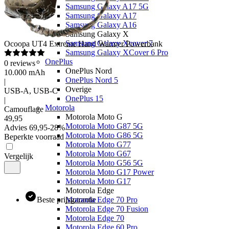
Samsung Galaxy A17 5G
Samsung Galaxy A17
Samsung Galaxy A16
Samsung Galaxy X
Samsung Galaxy Xcover 7
Ocoopa
UT4 Extreme Hand Warmer Powerbank
Samsung Galaxy XCover 6 Pro
OnePlus
0
reviews
OnePlus Nord
10.000 mAh
OnePlus Nord 5
|
Overige
USB-A, USB-C
OnePlus 15
|
Motorola
Camouflage
Motorola Moto G
49
,
95
Motorola Moto G87 5G
Advies
69,95
-
28
%
Motorola Moto G86 5G
Beperkte voorraad
Motorola Moto G77
Motorola Moto G67
Vergelijk
Motorola Moto G56 5G
Motorola Moto G17 Power
Motorola Moto G17
Motorola Edge
Beste prijsgarantie
Motorola Edge 70 Pro
Motorola Edge 70 Fusion
Motorola Edge 70
Motorola Edge 60 Pro