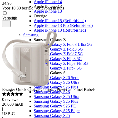
Apple iPhone 14
34
,
95
Apple iPhone 13
Voor 10:30 besteld, vanavond in huis
Apple iPhone 13
Overige
Vergelijk
Apple iPhone 15 (Refurbished)
Apple iPhone 13 Pro (Refurbished)
Apple iPhone 13 (Refurbished)
Samsung
Samsung Galaxy Z
Samsung Galaxy Z Fold8 Ultra 5G
Samsung Galaxy Z Fold8 5G
Samsung Galaxy Z Fold7 5G
Samsung Galaxy Z Flip8 5G
Samsung Galaxy Z Flip7 FE 5G
Samsung Galaxy Z Flip7 5G
Samsung Galaxy S
Samsung Galaxy S26 Serie
Samsung Galaxy S26 Ultra
Samsung Galaxy S26 Plus
Essager
Quick Charge Compact Powerbank met Kabels
Samsung Galaxy S26
Samsung Galaxy S25 Ultra
0
reviews
Samsung Galaxy S25 Plus
20.000 mAh
Samsung Galaxy S25 FE
|
Samsung Galaxy S25 Edge
USB-C
Samsung Galaxy S25