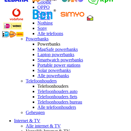
Google
OPPO
Xiaomi
POCO
Nothing
Sony
Alle telefoons
Powerbanks
Powerbanks
MagSafe powerbanks
Laptop powerbanks
Smartwatch powerbanks
Portable power stations
Solar powerbanks
Alle powerbanks
Telefoonhouders
Telefoonhouders
Telefoonhouders auto
Telefoonhouders fiets
Telefoonhouders bureau
Alle telefoonhouders
Geheugen
Internet & TV
Alle internet & TV