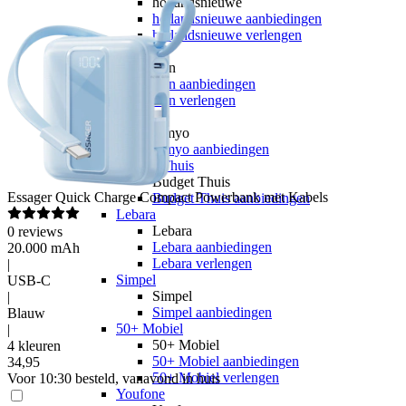
hollandsnieuwe
hollandsnieuwe aanbiedingen
hollandsnieuwe verlengen
Ben
Ben
Ben aanbiedingen
Ben verlengen
Simyo
Simyo
Simyo aanbiedingen
Budget Thuis
Budget Thuis
Essager
Quick Charge Compact Powerbank met Kabels
Budget Thuis aanbiedingen
Lebara
Lebara
0
reviews
Lebara aanbiedingen
20.000 mAh
Lebara verlengen
|
Simpel
USB-C
Simpel
|
Simpel aanbiedingen
Blauw
50+ Mobiel
|
50+ Mobiel
4 kleuren
50+ Mobiel aanbiedingen
34
,
95
50+ Mobiel verlengen
Voor 10:30 besteld, vanavond in huis
Youfone