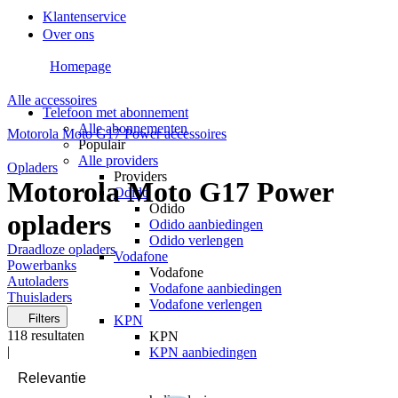
Klantenservice
Over ons
Homepage
Alle accessoires
Telefoon met abonnement
Alle abonnementen
Motorola Moto G17 Power accessoires
Populair
Alle providers
Opladers
Providers
Motorola Moto G17 Power
Odido
Odido
opladers
Odido aanbiedingen
Odido verlengen
Draadloze opladers
Vodafone
Powerbanks
Vodafone
Autoladers
Vodafone aanbiedingen
Thuisladers
Vodafone verlengen
Filters
KPN
118
resultaten
KPN
|
KPN aanbiedingen
KPN verlengen
hollandsnieuwe