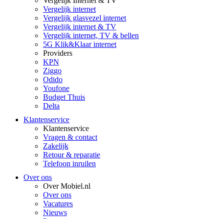
Vergelijk Internet & TV
Vergelijk internet
Vergelijk glasvezel internet
Vergelijk internet & TV
Vergelijk internet, TV & bellen
5G Klik&Klaar internet
Providers
KPN
Ziggo
Odido
Youfone
Budget Thuis
Delta
Klantenservice
Klantenservice
Vragen & contact
Zakelijk
Retour & reparatie
Telefoon inruilen
Over ons
Over Mobiel.nl
Over ons
Vacatures
Nieuws