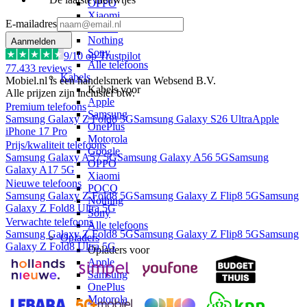
OPPO
Xiaomi
E-mailadres
POCO
Nothing
Aanmelden
Sony
9
/10 op Trustpilot
Alle telefoons
77.433
reviews
Kabels
Mobiel.nl is een handelsmerk van Websend B.V.
Kabels voor
Alle prijzen zijn inclusief btw.
Apple
Premium telefoons
Samsung
Samsung Galaxy Z Fold8 5G
Samsung Galaxy S26 Ultra
Apple
OnePlus
iPhone 17 Pro
Motorola
Prijs/kwaliteit telefoons
Google
Samsung Galaxy A57 5G
Samsung Galaxy A56 5G
Samsung
OPPO
Galaxy A17 5G
Xiaomi
Nieuwe telefoons
POCO
Samsung Galaxy Z Fold8 5G
Samsung Galaxy Z Flip8 5G
Samsung
Nothing
Galaxy Z Fold8 Ultra 5G
Sony
Verwachte telefoons
Alle telefoons
Samsung Galaxy Z Fold8 5G
Samsung Galaxy Z Flip8 5G
Samsung
Opladers
Galaxy Z Fold8 Ultra 5G
Opladers voor
Apple
Samsung
OnePlus
Motorola