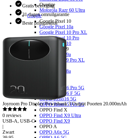
Overige
Gratis bezorging
Motorola Razr 60 Ultra
31 dagen omruilgarantie
Google
Google Pixel 10
Beste prijsgarantie
Google Pixel 10a
Google Pixel 10 Pro XL
Google Pixel 10 Pro
Google Pixel 10
Google Pixel 9
Google Pixel 9a
Google Pixel 9 Pro XL
Overige
Google Pixel 8a
OPPO
OPPO Reno
OPPO Reno16 Pro 5G
OPPO Reno16 F 5G
OPPO Reno16 5G
Joyroom
Pro Display Powerbank 3 Output Poorten 20.000mAh
OPPO Reno15 Pro 5G
OPPO Find X
0
reviews
OPPO Find X9 Ultra
USB-A, USB-C
OPPO Find X9
|
OPPO A
Zwart
OPPO A6x 5G
39
,
95
OPPO A6 5G