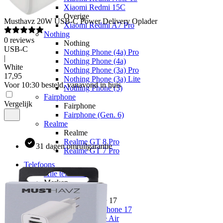
Xiaomi Redmi 15C
Overige
Musthavz
20W USB-C Power Delivery Oplader
Xiaomi Redmi A7 Pro
Nothing
0
reviews
Nothing
USB-C
Nothing Phone (4a) Pro
|
Nothing Phone (4a)
White
Nothing Phone (3a) Pro
17
,
95
Nothing Phone (3a) Lite
Voor 10:30 besteld, vanavond in huis
Nothing Phone (3)
Fairphone
Vergelijk
Fairphone
Fairphone (Gen. 6)
Realme
Realme
Realme GT 8 Pro
31 dagen omruilgarantie
Realme GT 7 Pro
Telefoons
Alle telefoons
Merken
Apple
Apple iPhone 17
Alle Apple iPhone 17
Apple iPhone Air