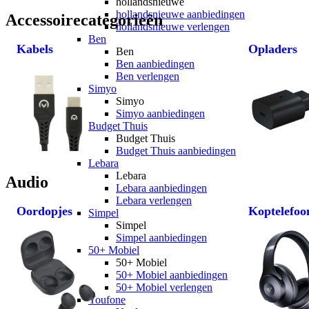
hollandsnieuwe
hollandsnieuwe aanbiedingen
Accessoirecategorieën
hollandsnieuwe verlengen
Ben
Kabels
Opladers
Ben
Ben aanbiedingen
Ben verlengen
Simyo
Simyo
Simyo aanbiedingen
Budget Thuis
Budget Thuis
Budget Thuis aanbiedingen
Lebara
Lebara
Audio
Lebara aanbiedingen
Lebara verlengen
Oordopjes
Koptelefoo
Simpel
Simpel
Simpel aanbiedingen
50+ Mobiel
50+ Mobiel
50+ Mobiel aanbiedingen
50+ Mobiel verlengen
Youfone