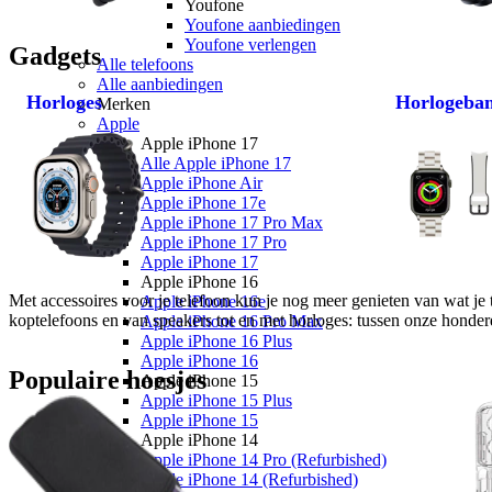
Youfone
Youfone aanbiedingen
Youfone verlengen
Gadgets
Alle telefoons
Alle aanbiedingen
Horloges
Horlogeba
Merken
Apple
Apple iPhone 17
Alle Apple iPhone 17
Apple iPhone Air
Apple iPhone 17e
Apple iPhone 17 Pro Max
Apple iPhone 17 Pro
Apple iPhone 17
Apple iPhone 16
Met accessoires voor je telefoon kun je nog meer genieten van wat je 
Apple iPhone 16e
koptelefoons en van speakers tot en met horloges: tussen onze honderde
Apple iPhone 16 Pro Max
Apple iPhone 16 Plus
Apple iPhone 16
Populaire hoesjes
Apple iPhone 15
Apple iPhone 15 Plus
Apple iPhone 15
Apple iPhone 14
Apple iPhone 14 Pro (Refurbished)
Apple iPhone 14 (Refurbished)