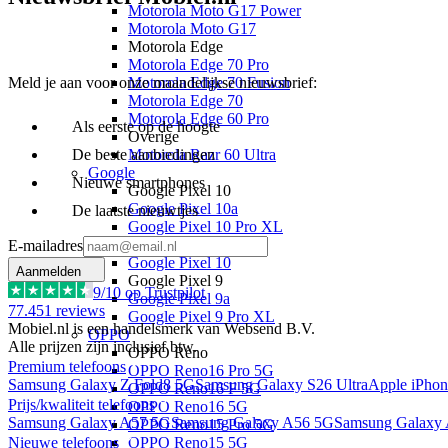
Motorola Moto G17 Power
Motorola Moto G17
Motorola Edge
Motorola Edge 70 Pro
Meld je aan voor onze maandelijkse nieuwsbrief:
Motorola Edge 70 Fusion
Motorola Edge 70
Motorola Edge 60 Pro
Als eerste op de hoogte
Overige
De beste aanbiedingen
Motorola Razr 60 Ultra
Google
Nieuwe smartphones
Google Pixel 10
Google Pixel 10a
De laatste nieuwtjes
Google Pixel 10 Pro XL
Google Pixel 10 Pro
E-mailadres
Google Pixel 10
Aanmelden
Google Pixel 9
9
/10 op Trustpilot
Google Pixel 9a
77.451
reviews
Google Pixel 9 Pro XL
Mobiel.nl is een handelsmerk van Websend B.V.
OPPO
Alle prijzen zijn inclusief btw.
OPPO Reno
Premium telefoons
OPPO Reno16 Pro 5G
Samsung Galaxy Z Fold8 5G
Samsung Galaxy S26 Ultra
Apple iPhon
OPPO Reno16 F 5G
Prijs/kwaliteit telefoons
OPPO Reno16 5G
Samsung Galaxy A57 5G
Samsung Galaxy A56 5G
Samsung Galaxy
OPPO Reno15 Pro 5G
Nieuwe telefoons
OPPO Reno15 5G