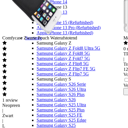
Apple iPhone 14
Apple iPhone 13
Apple iPhone 13
Overige
Apple iPhone 15 (Refurbished)
Apple iPhone 13 Pro (Refurbished)
Apple iPhone 13 (Refurbished)
Comfycase
Zwarte Pouch Waterafstotend
Samsung
M
Samsung Galaxy Z
Samsung Galaxy Z Fold8 Ultra 5G
0
Samsung Galaxy Z Fold8 5G
T
Samsung Galaxy Z Fold7 5G
|
Samsung Galaxy Z Flip8 5G
Tr
Samsung Galaxy Z Flip7 FE 5G
12
Samsung Galaxy Z Flip7 5G
Vo
Samsung Galaxy S
Samsung Galaxy S26 Serie
Ve
Samsung Galaxy S26 Ultra
Samsung Galaxy S26 Plus
Samsung Galaxy S26
1
review
Samsung Galaxy S25 Ultra
Neopreen
Samsung Galaxy S25 Plus
|
Samsung Galaxy S25 FE
Zwart
Samsung Galaxy S25 Edge
|
Samsung Galaxy S25
L