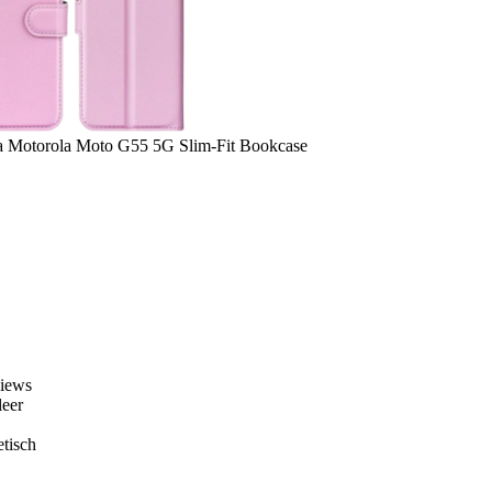
a
Motorola Moto G55 5G Slim-Fit Bookcase
views
leer
tisch