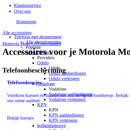
Klantenservice
Over ons
Homepage
Alle accessoires
Telefoon met abonnement
Alle abonnementen
Motorola Moto G55 accessoires
Populair
Accessoires voor je Motorola M
Alle providers
Providers
Odido
Odido
Telefoonbescherming
Odido aanbiedingen
Odido verlengen
Telefoonhoesjes
Vodafone
Vodafone
Vodafone aanbiedingen
Voorkom krassen en barsten met een stevig telefoonhoesje. Bekijk 
Vodafone verlengen
ons ruime aanbod.
KPN
KPN
KPN aanbiedingen
Bekijk hoesjes
KPN verlengen
hollandsnieuwe