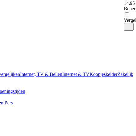
14
,
95
Beper
Vergel
vergelijken
Internet, TV & Bellen
Internet & TV
Koopjeskelder
Zakelijk
peningstijden
ent
Pers