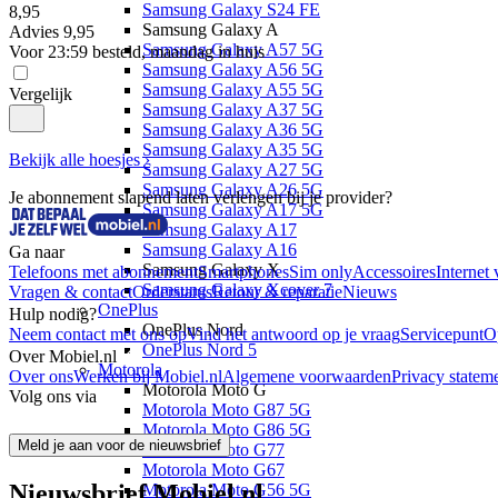
Samsung Galaxy S24 FE
8
,
95
Samsung Galaxy A
Advies
9,95
Samsung Galaxy A57 5G
Voor 23:59 besteld, maandag in huis
Samsung Galaxy A56 5G
Samsung Galaxy A55 5G
Vergelijk
Samsung Galaxy A37 5G
Samsung Galaxy A36 5G
Samsung Galaxy A35 5G
Bekijk alle hoesjes ›
Samsung Galaxy A27 5G
Samsung Galaxy A26 5G
Je abonnement slapend laten verlengen bij je provider?
Samsung Galaxy A17 5G
Samsung Galaxy A17
Samsung Galaxy A16
Ga naar
Samsung Galaxy X
Telefoons met abonnement
Smartphones
Sim only
Accessoires
Internet 
Samsung Galaxy Xcover 7
Vragen & contact
Orderstatus
Retour & reparatie
Nieuws
OnePlus
Hulp nodig?
OnePlus Nord
Neem contact met ons op
Vind het antwoord op je vraag
Servicepunt
O
OnePlus Nord 5
Over Mobiel.nl
Motorola
Over ons
Werken bij Mobiel.nl
Algemene voorwaarden
Privacy statem
Motorola Moto G
Volg ons via
Motorola Moto G87 5G
Motorola Moto G86 5G
Meld je aan voor de nieuwsbrief
Motorola Moto G77
Motorola Moto G67
Nieuwsbrief Mobiel.nl
Motorola Moto G56 5G