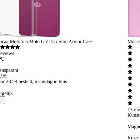
ocaa
Motorola Moto G55 5G Slim Armor Case
Moca
reviews
PU
ansparant
,
95
or 23:59 besteld, maandag in huis
rgelijk
13
re
Kunst
|
Magne
|
Roze