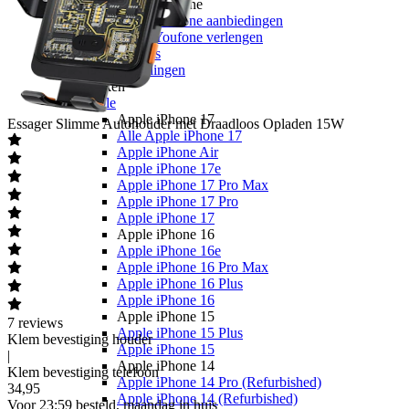
Youfone
Youfone aanbiedingen
Youfone verlengen
Alle telefoons
Alle aanbiedingen
Merken
Apple
Apple iPhone 17
Essager
Slimme Autohouder met Draadloos Opladen 15W
Alle Apple iPhone 17
Apple iPhone Air
Apple iPhone 17e
Apple iPhone 17 Pro Max
Apple iPhone 17 Pro
Apple iPhone 17
Apple iPhone 16
Apple iPhone 16e
Apple iPhone 16 Pro Max
Apple iPhone 16 Plus
Apple iPhone 16
Apple iPhone 15
7
reviews
Apple iPhone 15 Plus
Klem bevestiging houder
Apple iPhone 15
|
Apple iPhone 14
Klem bevestiging telefoon
Apple iPhone 14 Pro (Refurbished)
34
,
95
Apple iPhone 14 (Refurbished)
Voor 23:59 besteld, maandag in huis