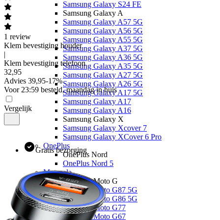
Samsung Galaxy S24 FE
Samsung Galaxy A
Samsung Galaxy A57 5G
Samsung Galaxy A56 5G
1
review
Samsung Galaxy A55 5G
Klem bevestiging houder
Samsung Galaxy A37 5G
|
Samsung Galaxy A36 5G
Klem bevestiging telefoon
Samsung Galaxy A35 5G
32
,
95
Samsung Galaxy A27 5G
Advies
39,95
-
17
%
Samsung Galaxy A26 5G
Voor 23:59 besteld, maandag in huis
Samsung Galaxy A17 5G
Samsung Galaxy A17
Vergelijk
Samsung Galaxy A16
Samsung Galaxy X
Samsung Galaxy Xcover 7
Samsung Galaxy XCover 6 Pro
OnePlus
Gratis bezorging
OnePlus Nord
OnePlus Nord 5
Motorola
Motorola Moto G
Motorola Moto G87 5G
Motorola Moto G86 5G
Motorola Moto G77
Motorola Moto G67