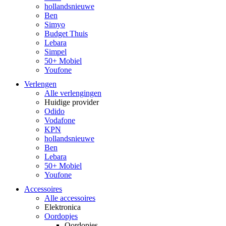
hollandsnieuwe
Ben
Simyo
Budget Thuis
Lebara
Simpel
50+ Mobiel
Youfone
Verlengen
Alle verlengingen
Huidige provider
Odido
Vodafone
KPN
hollandsnieuwe
Ben
Lebara
50+ Mobiel
Youfone
Accessoires
Alle accessoires
Elektronica
Oordopjes
Oordopjes