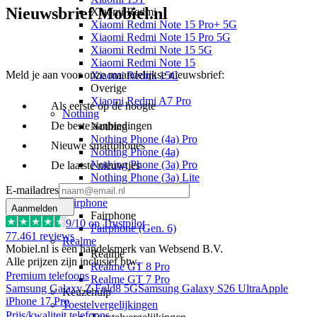
Nieuwsbrief Mobiel.nl
Xiaomi Redmi
Xiaomi Redmi Note 15 Pro+ 5G
Xiaomi Redmi Note 15 Pro 5G
Xiaomi Redmi Note 15 5G
Xiaomi Redmi Note 15
Meld je aan voor onze maandelijkse nieuwsbrief:
Xiaomi Redmi 15C
Overige
Xiaomi Redmi A7 Pro
Als eerste op de hoogte
Nothing
De beste aanbiedingen
Nothing
Nothing Phone (4a) Pro
Nieuwe smartphones
Nothing Phone (4a)
Nothing Phone (3a) Pro
De laatste nieuwtjes
Nothing Phone (3a) Lite
E-mailadres
Nothing Phone (3)
Fairphone
Aanmelden
Fairphone
9
/10 op Trustpilot
Fairphone (Gen. 6)
77.461
reviews
Realme
Mobiel.nl is een handelsmerk van Websend B.V.
Realme
Alle prijzen zijn inclusief btw.
Realme GT 8 Pro
Premium telefoons
Realme GT 7 Pro
Samsung Galaxy Z Fold8 5G
Samsung Galaxy S26 Ultra
Apple
Keuzehulp
iPhone 17 Pro
Toestelvergelijkingen
Prijs/kwaliteit telefoons