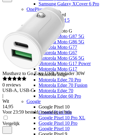
Samsung Galaxy XCover 6 Pro
OnePlus
OnePlus Nord
OnePlus Nord 5
Motorola
Motorola Moto G
Motorola Moto G87 5G
Motorola Moto G86 5G
Motorola Moto G77
Motorola Moto G67
Motorola Moto G56 5G
Motorola Moto G17 Power
Motorola Moto G17
Musthavz
to Go Easy USB Autolader 30W
Motorola Edge
Motorola Edge 70 Pro
0
reviews
Motorola Edge 70 Fusion
USB-A, USB-C
Motorola Edge 70
|
Motorola Edge 60 Pro
Wit
Google
14
,
95
Google Pixel 10
Voor 23:59 besteld, maandag in huis
Google Pixel 10a
Google Pixel 10 Pro XL
Google Pixel 10 Pro
Vergelijk
Google Pixel 10
Google Pixel 9