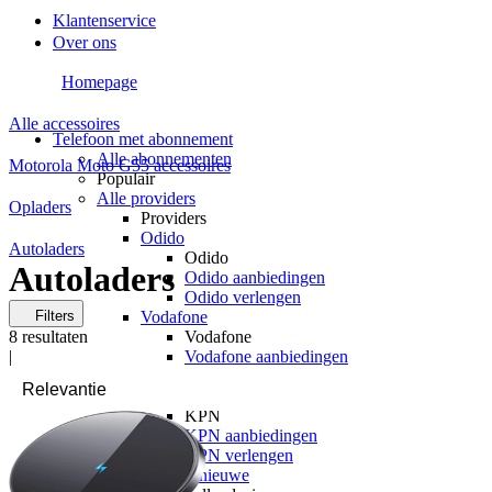
Klantenservice
Over ons
Homepage
Alle accessoires
Telefoon met abonnement
Alle abonnementen
Motorola Moto G55 accessoires
Populair
Alle providers
Opladers
Providers
Odido
Autoladers
Odido
Autoladers
Odido aanbiedingen
Odido verlengen
Filters
Vodafone
8
resultaten
Vodafone
|
Vodafone aanbiedingen
Vodafone verlengen
KPN
KPN
KPN aanbiedingen
KPN verlengen
hollandsnieuwe