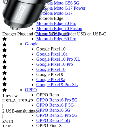
Motorola Moto G56 5G
Motorola Moto G17 Power
Motorola Moto G17
Motorola Edge
Motorola Edge 70 Pro
Motorola Edge 70 Fusion
Motorola Edge 70
Essager
Plug and Charge 54W Autolader USB en USB-C
Motorola Edge 60 Pro
Google
Google Pixel 10
Google Pixel 10a
Google Pixel 10 Pro XL
Google Pixel 10 Pro
Google Pixel 10
Google Pixel 9
Google Pixel 9a
Google Pixel 9 Pro XL
OPPO
OPPO Reno
1
review
OPPO Reno16 Pro 5G
USB-A, USB-C
OPPO Reno16 F 5G
|
OPPO Reno16 5G
2 USB-aansluitingen
OPPO Reno15 Pro 5G
|
OPPO Reno14 5G
Zwart
OPPO Find X
17
,
95