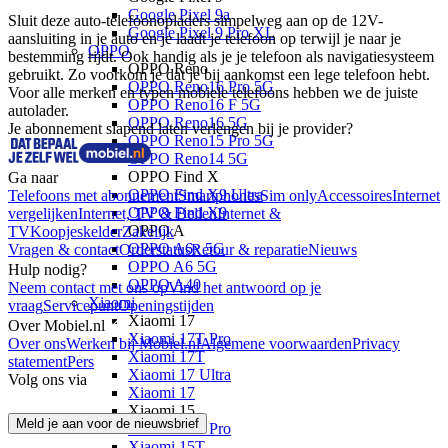
Google Pixel 9a
Sluit deze auto-telefoonopladers simpelweg aan op de 12V-
Google Pixel 9 Pro XL
aansluiting in je auto en je laadt je telefoon op terwijl je naar je 
OPPO
bestemming rijdt. Ook handig als je je telefoon als navigatiesysteem 
OPPO Reno
gebruikt. Zo voorkom je dat je bij aankomst een lege telefoon hebt. 
OPPO Reno16 Pro 5G
Voor alle merken en typen mobiele telefoons hebben we de juiste 
OPPO Reno16 F 5G
autolader.
OPPO Reno16 5G
Je abonnement slapend laten verlengen bij je provider?
OPPO Reno15 Pro 5G
OPPO Reno14 5G
OPPO Find X
Ga naar
OPPO Find X9 Ultra
Telefoons met abonnement
Smartphones
Sim only
Accessoires
Internet
OPPO Find X9
vergelijken
Internet, TV & Bellen
Internet &
OPPO A
TV
Koopjeskelder
Zakelijk
OPPO A6x 5G
Vragen & contact
Orderstatus
Retour & reparatie
Nieuws
OPPO A6 5G
Hulp nodig?
OPPO A40
Neem contact met ons op
Vind het antwoord op je
Xiaomi
vraag
Servicepunt
Openingstijden
Xiaomi 17
Over Mobiel.nl
Xiaomi 17T Pro
Over ons
Werken bij Mobiel.nl
Algemene voorwaarden
Privacy
Xiaomi 17T
statement
Pers
Xiaomi 17 Ultra
Volg ons via
Xiaomi 17
Xiaomi 15
Meld je aan voor de nieuwsbrief
Xiaomi 15T Pro
Xiaomi 15T