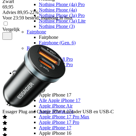
Zwart
Nothing Phone (4a) Pro
69
,
95
Nothing Phone (4a)
Advies
89,95
-
22
%
Nothing Phone (3a) Pro
Voor 23:59 besteld, maandag in huis
Nothing Phone (3a) Lite
Nothing Phone (3)
Vergelijk
Fairphone
Fairphone
Fairphone (Gen. 6)
Realme
Realme
Realme GT 8 Pro
Realme GT 7 Pro
Telefoons
Alle telefoons
Merken
Apple
Apple iPhone 17
Alle Apple iPhone 17
Apple iPhone Air
Apple iPhone 17e
Essager
Plug and Charge 30W Autolader USB en USB-C
Apple iPhone 17 Pro Max
Apple iPhone 17 Pro
Apple iPhone 17
Apple iPhone 16