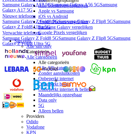
Toestelvergelijkingen
Samsung Galaxy A57 5G
Samsung Galaxy A56 5G
Samsung
Alle Toestelvergelijkingen
Galaxy A17 5G
Apple vs Samsung
Nieuwe telefoons
iOS vs Android
Samsung Galaxy Z Fold8 5G
Samsung Galaxy Z Flip8 5G
Samsung
Apple iPhones vergelijken
Galaxy Z Fold8 Ultra 5G
Samsung Galaxy vergelijken
Google Pixels vergelijken
Verwachte telefoons
Samsung Galaxy Z Fold8 5G
Samsung Galaxy Z Flip8 5G
Samsung
Sim only
Galaxy Z Fold8 Ultra 5G
Alle sim only
Categorieën
Alle categorieën
Alle categorieën
Alle Alle categorieën
Zonder aansluitkosten
Onbeperkt internet
Onbeperkt bellen
Onbeperkt internet & bellen
Maandelijks opzegbaar
Data only
5G
Alleen bellen
Providers
Odido
Vodafone
KPN