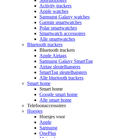
Sporthorloges
Activity trackers
Apple watches
Samsung Galaxy watches
Garmin smartwatches
Polar smartwatches
Smartwatch accessoires
Alle smartwatches
Bluetooth trackers
Bluetooth trackers
Apple Airtags
Samsung Galaxy SmartTag
Airtag sleutelhangers
SmartTag sleutelhangers
Alle bluetooth trackers
Smart home
Smart home
Google smart home
Alle smart home
Telefoonaccessoires
Hoesjes
Hoesjes voor
Apple
Samsung
OnePlus