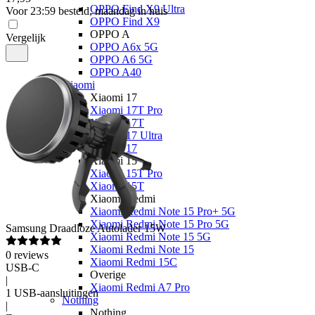
OPPO Find X9 Ultra
Voor 23:59 besteld, maandag in huis
OPPO Find X9
OPPO A
Vergelijk
OPPO A6x 5G
OPPO A6 5G
OPPO A40
Xiaomi
Xiaomi 17
Xiaomi 17T Pro
Xiaomi 17T
Xiaomi 17 Ultra
Xiaomi 17
Xiaomi 15
Xiaomi 15T Pro
Xiaomi 15T
Xiaomi Redmi
Xiaomi Redmi Note 15 Pro+ 5G
Xiaomi Redmi Note 15 Pro 5G
Samsung
Draadloze Autolader 15W
Xiaomi Redmi Note 15 5G
Xiaomi Redmi Note 15
0
reviews
Xiaomi Redmi 15C
USB-C
Overige
|
Xiaomi Redmi A7 Pro
1 USB-aansluitingen
Nothing
|
Nothing