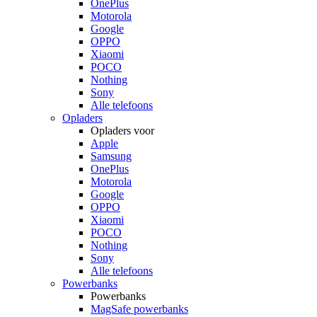
OnePlus
Motorola
Google
OPPO
Xiaomi
POCO
Nothing
Sony
Alle telefoons
Opladers
Opladers voor
Apple
Samsung
OnePlus
Motorola
Google
OPPO
Xiaomi
POCO
Nothing
Sony
Alle telefoons
Powerbanks
Powerbanks
MagSafe powerbanks