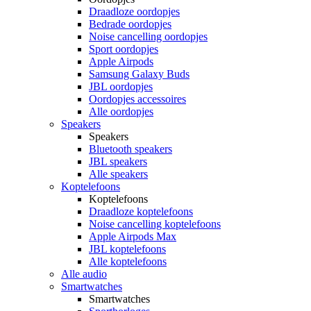
Draadloze oordopjes
Bedrade oordopjes
Noise cancelling oordopjes
Sport oordopjes
Apple Airpods
Samsung Galaxy Buds
JBL oordopjes
Oordopjes accessoires
Alle oordopjes
Speakers
Speakers
Bluetooth speakers
JBL speakers
Alle speakers
Koptelefoons
Koptelefoons
Draadloze koptelefoons
Noise cancelling koptelefoons
Apple Airpods Max
JBL koptelefoons
Alle koptelefoons
Alle audio
Smartwatches
Smartwatches