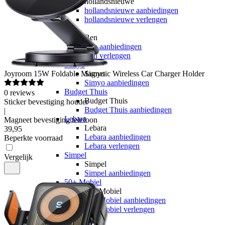
hollandsnieuwe
hollandsnieuwe aanbiedingen
hollandsnieuwe verlengen
Ben
Ben
Ben aanbiedingen
Ben verlengen
Simyo
Joyroom
15W Foldable Magnetic Wireless Car Charger Holder
Simyo
Simyo aanbiedingen
Budget Thuis
0
reviews
Budget Thuis
Sticker bevestiging houder
Budget Thuis aanbiedingen
|
Lebara
Magneet bevestiging telefoon
Lebara
39
,
95
Lebara aanbiedingen
Beperkte voorraad
Lebara verlengen
Simpel
Vergelijk
Simpel
Simpel aanbiedingen
50+ Mobiel
50+ Mobiel
50+ Mobiel aanbiedingen
50+ Mobiel verlengen
Youfone